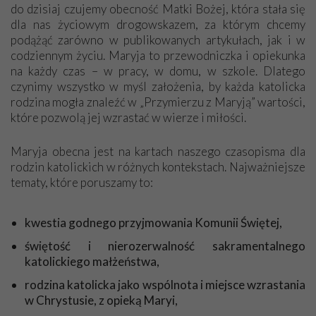
do dzisiaj czujemy obecność Matki Bożej, która stała się
piękne tematy i bardzo dobre dla naszego życia wiadomości.
dla nas życiowym drogowskazem, za którym chcemy
Jestem szczęśliwa, że otrzymuję „Przymierze z Maryją”.
podążąć zarówno w publikowanych artykułach, jak i w
Dziękuję, modlę się za cały Apostolat Fatimy i za Pana
codziennym życiu. Maryja to przewodniczka i opiekunka
Prezesa.
na każdy czas – w pracy, w domu, w szkole. Dlatego
Janina z Włocławka
czynimy wszystko w myśl założenia, by każda katolicka
rodzina mogła znaleźć w „Przymierzu z Maryją” wartości,
które pozwolą jej wzrastać w wierze i miłości.
Niech będzie pochwalony Jezus Chrystus!
Panie Sławomirze, w liście zadał mi Pan pytanie, czy jestem
Maryja obecna jest na kartach naszego czasopisma dla
dumna z otrzymywanego pisma „Przymierze z Maryją”. Jestem
rodzin katolickich w różnych kontekstach. Najważniejsze
dumna! A dlaczego? Bo jest to pismo jedyne w swoim rodzaju.
tematy, które poruszamy to:
To ogromna wiedza. Każdy artykuł bogaty w wydarzenia,
emanuje częścią historii o naszej wierze katolickiej. Bardzo
kwestia godnego przyjmowania Komunii Świętej,
dużo przeczytałam dobrych książek (bo lubię czytać), ale
pismo „Przymierze z Maryją” stawiam na pierwszym miejscu,
świętość i nierozerwalność sakramentalnego
bo porusza serce, ubogaca duszę i umysł. O wielu sprawach
katolickiego małżeństwa,
opisanych w artykułach wcześniej nie miałam wiedzy. Ale
rodzina katolicka jako wspólnota i miejsce wzrastania
teraz mając 86 lat jestem poniekąd uczennicą „Przymierza z
w Chrystusie, z opieką Maryi,
Maryją”. Mówi się, że człowiek uczy się do końca życia,
prawda? Bóg zapłać za tę wiedzę. Z szacunkiem chylę czoło