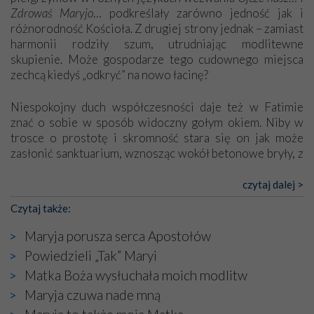
Zdrowaś Maryjo
… podkreślały zarówno jedność jak i
różnorodność Kościoła. Z drugiej strony jednak – zamiast
harmonii rodziły szum, utrudniając modlitewne
skupienie. Może gospodarze tego cudownego miejsca
zechcą kiedyś „odkryć” na nowo łacinę?
Niespokojny duch współczesności daje też w Fatimie
znać o sobie w sposób widoczny gołym okiem. Niby w
trosce o prostotę i skromność stara się on jak może
zasłonić sanktuarium, wznosząc wokół betonowe bryły, z
których niektóre nawet zostały poświęcone jako miejsca
katolickiego kultu. Tylko co wspólnego z żywą,
czytaj dalej >
autentyczną wiarą mogą mieć płaskie, szare bunkry albo
Czytaj także:
kaplice, w których Tabernakulum przypomina bardziej
skrzynkę na narzędzia? Albo co powiedzieć o ustawionym
Maryja porusza serca Apostołów
tuż przy nowej bazylice wielkim krzyżu, na którym
Powiedzieli „Tak” Maryi
zamiast Chrystusa umieszczono dziwaczną postać jakby
Matka Boża wysłuchała moich modlitw
wyjętą ze starożytnych hieroglifów? W kulturowym
kontekście naszych czasów to raczej karykatura niż godny
Maryja czuwa nade mną
wizerunek Zbawiciela…