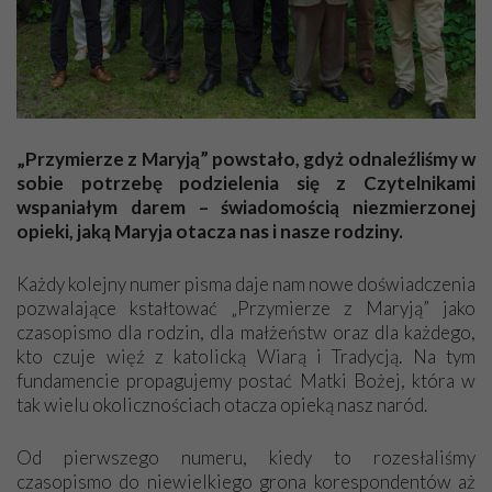
Bożych. Szczęść Wam Boże na długie lata!
Danuta z Krakowa
Szanowni Państwo!
Dziękuję za wszystkie numery „Przymierza…”, bo to ciekawe
„Przymierze z Maryją” powstało, gdyż odnaleźliśmy w
czasopismo. Warto je prenumerować. Dużo opisujecie i dużo
sobie potrzebę podzielenia się z Czytelnikami
się dowiadujemy, co się dzieje teraz i kiedyś – jak to było na
wspaniałym darem – świadomością niezmierzonej
świecie dawno temu, w tamtych wiekach. Życzę Wam wielu
opieki, jaką Maryja otacza nas i nasze rodziny.
łask Bożych i siły w dalszym działaniu. Nie poddawajcie się
siłom zła, które próbują zniszczyć wszystko, co Boże. Któż jak
Każdy kolejny numer pisma daje nam nowe doświadczenia
Bóg! Pozdrawiam Was serdecznie,
pozwalające kstałtować „Przymierze z Maryją” jako
Maria
czasopismo dla rodzin, dla małżeństw oraz dla każdego,
kto czuje więź z katolicką Wiarą i Tradycją. Na tym
fundamencie propagujemy postać Matki Bożej, która w
Niech będzie pochwalony Jezus Chrystus!
tak wielu okolicznościach otacza opieką nasz naród.
Dziękuję z całego serca za cudowne „Przymierze z Maryją”.
Jestem szczęśliwa, że otrzymuję to pismo. Jest tam dużo
Od pierwszego numeru, kiedy to rozesłaliśmy
pięknych, cudownych tekstów o Maryi i Jezusie Chrystusie, a
czasopismo do niewielkiego grona korespondentów aż
także dużo o wierze katolickiej i o naszej kulturze. Są tam