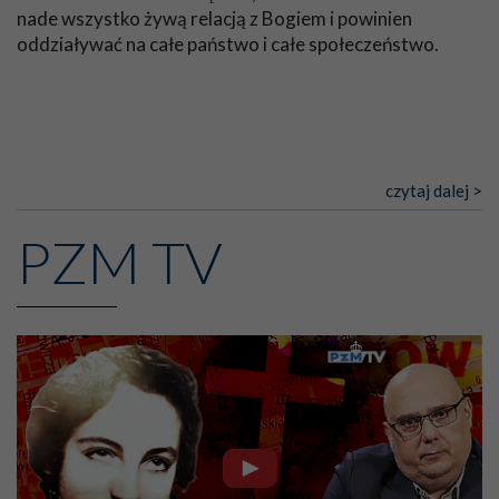
Wychowanie seksualne
nade wszystko żywą relacją z Bogiem i powinien
oddziaływać na całe państwo i całe społeczeństwo.
Najbardziej wszakże niebezpiecznym jest ów naturalizm,
który w naszych czasach przenika dziedzinę wychowania
w materii najbardziej delikatnej, jaką jest czystość
obyczajów. Bardzo rozpowszechniony jest błąd tych,
którzy w zgubnym uroszczeniu, brudnymi słowami,
uprawiają tzw. seksualne wychowanie, fałszywie sądząc,
czytaj dalej >
że będą mogli ustrzec młodzież przed
niebezpieczeństwami zmysłów za pomocą czysto
PZM TV
naturalnych środków, jakimi są lekkomyślne
uświadomienie i prewencyjne pouczenie dla wszystkich
bez różnicy, nawet publicznie, a co gorsza, za pomocą
wystawiania młodzieży przez pewien czas na okazje, żeby
ją, jak powiadają, do nich przyzwyczaić i jak gdyby
zahartować dusze przeciw tego rodzaju
niebezpieczeństwom.
Bardzo oni błądzą, nie chcąc uznać przyrodzonej
ułomności natury ludzkiej i prawa, o którym mówił
Apostoł, sprzeciwiającego się prawu umysłu i zapoznając