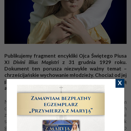
Publikujemy fragment encykliki Ojca Świętego Piusa
XI
Divini illius Magistri
z 31 grudnia 1929 roku.
Dokument ten porusza niezwykle ważny temat –
chrześcijańskie wychowanie młodzieży. Chociaż od jej
publikacji minął prawie wiek, wciąż uderza swą
X
aktualnością!
Nigdy nie powinno się tracić z oczu, że przedmiotem
chrześcijańskiego wychowania jest cały człowiek, duch
złączony z ciałem w jedności natury, ze wszystkimi
swoimi władzami przyrodzonymi i nadprzyrodzonymi, jak
go nam przedstawia zdrowy rozum i Objawienie; przeto