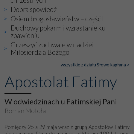
chrzestnych
Dobra spowiedź
Osiem błogosławieństw – część I
Duchowy pokarm i wzrastanie ku
zbawieniu
Grzeszyć zuchwale w nadziei
Miłosierdzia Bożego
wszystkie z działu Słowo kapłana >
Apostolat Fatimy
W odwiedzinach u Fatimskiej Pani
Roman Motoła
Pomiędzy 25 a 29 maja wraz z grupą Apostołów Fatimy
pielgrzymowaliśmy do miejsca, w którym 109 lat temu