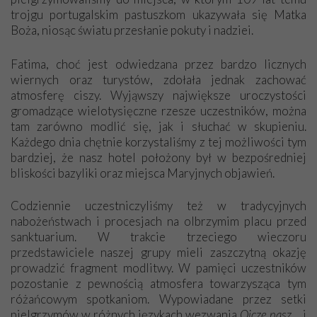
trojgu portugalskim pastuszkom ukazywała się Matka
Boża, niosąc światu przesłanie pokuty i nadziei.
Fatima, choć jest odwiedzana przez bardzo licznych
wiernych oraz turystów, zdołała jednak zachować
atmosferę ciszy. Wyjąwszy największe uroczystości
gromadzące wielotysięczne rzesze uczestników, można
tam zarówno modlić się, jak i słuchać w skupieniu.
Każdego dnia chętnie korzystaliśmy z tej możliwości tym
bardziej, że nasz hotel położony był w bezpośredniej
bliskości bazyliki oraz miejsca Maryjnych objawień.
Codziennie uczestniczyliśmy też w tradycyjnych
nabożeństwach i procesjach na olbrzymim placu przed
sanktuarium. W trakcie trzeciego wieczoru
przedstawiciele naszej grupy mieli zaszczytną okazję
prowadzić fragment modlitwy. W pamięci uczestników
pozostanie z pewnością atmosfera towarzysząca tym
różańcowym spotkaniom. Wypowiadane przez setki
pielgrzymów w różnych językach wezwania
Ojcze nasz
… i