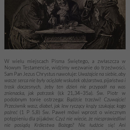
W wielu miejscach Pisma Świętego, a zwłaszcza w
Nowym Testamencie, widzimy wezwanie do trzeźwości.
Sam Pan Jezus Chrystus nawołuje:
Uważajcie na siebie, aby
wasze serca nie były ociężałe wskutek obżarstwa, pijaństwa i
trosk doczesnych, żeby ten dzień nie przypadł na was
znienacka, jak potrzask
(Łk 21,34–35a). Św. Piotr w
podobnym tonie ostrzega:
Bądźcie trzeźwi! Czuwajcie!
Przeciwnik wasz, diabeł, jak lew ryczący krąży szukając kogo
pożreć
(1 P 5,8) Św. Paweł mówi wprost o wiecznym
potępieniu dla pijaków:
Czyż nie wiecie, że niesprawiedliwi
nie posiądą Królestwa Bożego? Nie łudźcie się! Ani