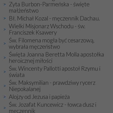
Nasza pielgrzymka nie byłaby tak bogata w duchową treść
Zyta Burbon-Parmeńska - święte
bez obecności duszpasterza – księdza Krzysztofa.
małżeństwo
Oprócz zapewnienia nam możliwości codziennego
Bł. Michał Kozal - męczennik Dachau.
wysłuchania Mszy Świętej, dawał on wyrazy swej
niezwykłej czci dla Matki Bożej śpiewem
Godzinek
i
Wielki Misjonarz Wschodu - św.
pięknych pieśni.
Franciszek Ksawery
Św. Filomena mogła być cesarzową,
Każdy z nas przywiózł Matce Bożej bagaż własnych
wybrała męczeństwo
intencji, od tych najbardziej osobistych po zbiorowe –
dotyczące Kościoła i Ojczyzny. Każdy też otrzymał w
Święta Joanna Beretta Molla apostołka
duchowym wymiarze to, czego najbardziej potrzebował.
heroicznej miłości
To doświadczenie znają wszyscy pielgrzymujący ze
Św. Wincenty Pallotti apostoł Rzymu i
szczerą intencją w miejsca szczególnie wybrane przez
Pana Boga i przez Maryję.
świata
Wśród tych niezwykłych miejsc jest też Fatima, niosąca
Św. Maksymilian - prawdziwy rycerz
do Nieba już od ponad wieku nieprzerwany strumień
Niepokalanej
ludzkiej modlitwy.
Alojzy od Jezusa i papieża
Św. Jozafat Kuncewicz - łowca dusz i
męczennik