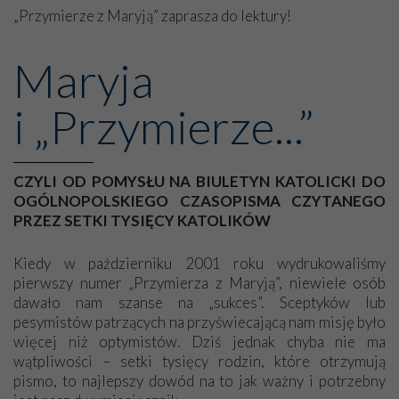
„Przymierze z Maryją” zaprasza do lektury!
Z Panem Bogiem!
Genowefa
Maryja
i „Przymierze...”
CZYLI OD POMYSŁU NA BIULETYN KATOLICKI DO
OGÓLNOPOLSKIEGO CZASOPISMA CZYTANEGO
PRZEZ SETKI TYSIĘCY KATOLIKÓW
Kiedy w październiku 2001 roku wydrukowaliśmy
pierwszy numer „Przymierza z Maryją”, niewiele osób
dawało nam szanse na „sukces”. Sceptyków lub
pesymistów patrzących na przyświecającą nam misję było
więcej niż optymistów. Dziś jednak chyba nie ma
wątpliwości – setki tysięcy rodzin, które otrzymują
pismo, to najlepszy dowód na to jak ważny i potrzebny