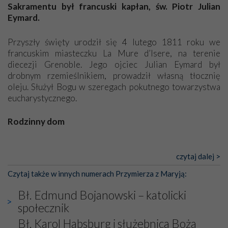
Jej siebie oraz swych bliskich.
Sakramentu był francuski kapłan, św. Piotr Julian
Eymard.
Dzieje Portugalii to również historia wierności Bogu i
odstępstw, także w życiu władców. Trudne momenty w
Przyszły święty urodził się 4 lutego 1811 roku we
wymiarze tak osobistym, jak i zbiorowym, przypominają o
francuskim miasteczku La Mure d’Isere, na terenie
konieczności ciągłego zabiegania o własną duszę i o łaskę
diecezji Grenoble. Jego ojciec Julian Eymard był
Opatrzności. Wierność przynosi pomyślność –
drobnym rzemieślnikiem, prowadził własną tłocznię
przynajmniej w życiu duchowym. Odstępstwo owocuje
oleju. Służył Bogu w szeregach pokutnego towarzystwa
nieszczęściem i śmiercią. Te uniwersalne prawdy
eucharystycznego.
przychodziły na myśl, gdy słuchaliśmy opowieści
przewodników o portugalskich monarchach i wodzach,
Rodzinny dom
zwycięskich bitwach i nieszczęśliwych losach grzesznych
kochanków.
Piotr Julian to owoc drugiego małżeństwa ojca z Marią
Magdaleną Pelorce. Pierwsza żona, podobnie jak kilkoro
czytaj dalej >
Byli tym razem pośród Apostołów Fatimy reprezentanci
dzieci z obu związków, zmarła przedwcześnie. (...)
każdego spośród żyjących pokoleń. Najmłodszy uczestnik
Czytaj także w innych numerach Przymierza z Maryją:
liczył sobie 13 lat, zaś senior, pan Zdzisław – już 94.
–
[Pełny tekst w wydaniu papierowym]
Bł. Edmund Bojanowski – katolicki
Całe życie marzyłem, by tu przyjechać
– przyznał w
społecznik
rozmowie.
Bł. Karol Habsburg i służebnica Boża