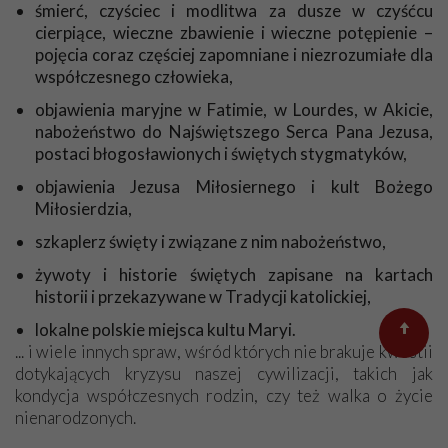
śmierć, czyściec i modlitwa za dusze w czyśćcu
przed wszystkimi osobami za pracę i trud w tworzeniu pisma.
cierpiące, wieczne zbawienie i wieczne potępienie –
A Matka Boża, nasza Królowa, niech Was błogosławi. Przy
pojęcia coraz częściej zapomniane i niezrozumiałe dla
okazji „Bóg zapłać” za wszystko co dostaję od Stowarzyszenia
współczesnego człowieka,
Księdza Piotra Skargi: za życzenia urodzinowe, za listy Pana
objawienia maryjne w Fatimie, w Lourdes, w Akicie,
Sławomira i wszystkie pamiątki, a szczególnie za koronę Matki
nabożeństwo do Najświętszego Serca Pana Jezusa,
Bożej Fatimskiej. Jak stawałam przed Fatimską Panią,
postaci błogosławionych i świętych stygmatyków,
mówiłam w duchu: „Jesteś taka skromniutka, skromniutka
bez korony”… A teraz moja Dostojna Pani ma koronę!
objawienia Jezusa Miłosiernego i kult Bożego
Serdecznie dziękuję, bardzo się cieszę.
Miłosierdzia,
A jeszcze kilka słów o mnie… Jestem schorowaną osobą,
szkaplerz święty i związane z nim nabożeństwo,
chodzę o lasce. Nie mam już nawet siły iść sama do kościoła –
to około 1 kilometra, ale mój sąsiad zawozi mnie co niedzielę
żywoty i historie świętych zapisane na kartach
na Mszę. Mam też problemy ze słuchem. Aparat słuchowy nie
historii i przekazywane w Tradycji katolickiej,
wszędzie zdaje egzamin, szczególnie w kościele, jak kapłan
lokalne polskie miejsca kultu Maryi.
mówi dalej od mikrofonu, to robi się pogłos, ale jakoś daję
... i wiele innych spraw, wśród których nie brakuje kwestii
sobie radę. Nie narzekam, bo mam dużą rodzinę i opiekuje się
dotykających kryzysu naszej cywilizacji, takich jak
mną córka. Praktycznie przejęła wszystkie moje obowiązki.
kondycja współczesnych rodzin, czy też walka o życie
Przepraszam, że nie nadążam za waszymi propozycjami, ale w
nienarodzonych.
miarę możliwości będę wspomagać Stowarzyszenie. Życzę
Wam wszystkim zdrowia i błogosławieństwa.