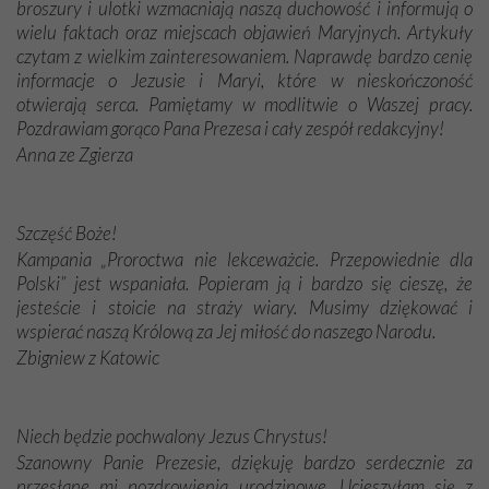
broszury i ulotki wzmacniają naszą duchowość i informują o
wielu faktach oraz miejscach objawień Maryjnych. Artykuły
czytam z wielkim zainteresowaniem. Naprawdę bardzo cenię
informacje o Jezusie i Maryi, które w nieskończoność
otwierają serca. Pamiętamy w modlitwie o Waszej pracy.
Pozdrawiam gorąco Pana Prezesa i cały zespół redakcyjny!
Anna ze Zgierza
Szczęść Boże!
Kampania „Proroctwa nie lekceważcie. Przepowiednie dla
Polski” jest wspaniała. Popieram ją i bardzo się cieszę, że
jesteście i stoicie na straży wiary. Musimy dziękować i
wspierać naszą Królową za Jej miłość do naszego Narodu.
Zbigniew z Katowic
Niech będzie pochwalony Jezus Chrystus!
Szanowny Panie Prezesie, dziękuję bardzo serdecznie za
przesłane mi pozdrowienia urodzinowe. Ucieszyłam się z