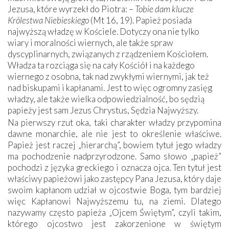
Jezusa, które wyrzekł do Piotra: –
Tobie dam klucze
Królestwa Niebieskiego
(Mt 16, 19). Papież posiada
najwyższą władzę w Kościele. Dotyczy ona nie tylko
wiary i moralności wiernych, ale także spraw
dyscyplinarnych, związanych z rządzeniem Kościołem.
Władza ta rozciąga się na cały Kościół i na każdego
wiernego z osobna, tak nad zwykłymi wiernymi, jak też
nad biskupami i kapłanami. Jest to więc ogromny zasięg
władzy, ale także wielka odpowiedzialność, bo sędzią
papieży jest sam Jezus Chrystus, Sędzia Najwyższy.
Na pierwszy rzut oka, taki charakter władzy przypomina
dawne monarchie, ale nie jest to określenie właściwe.
Papież jest raczej „hierarchą”, bowiem tytuł jego władzy
ma pochodzenie nadprzyrodzone. Samo słowo „papież”
pochodzi z języka greckiego i oznacza ojca. Ten tytuł jest
właściwy papieżowi jako zastępcy Pana Jezusa, który daje
swoim kapłanom udział w ojcostwie Boga, tym bardziej
więc Kapłanowi Najwyższemu tu, na ziemi. Dlatego
nazywamy często papieża „Ojcem Świętym”, czyli takim,
którego ojcostwo jest zakorzenione w świętym