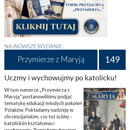
NAJNOWSZE WYDANIE:
149
Przymierze z Maryją
Uczmy i wychowujmy po katolicku!
W tym numerze „Przymierza z
Maryją” postanowiliśmy podjąć
tematykę edukacji młodych pokoleń
Polaków. Pokładamy nadzieję w
chrześcijańskim, czy też ściślej –
katolickim kształceniu i
wychowaniu. Pamiętamy bowiem,