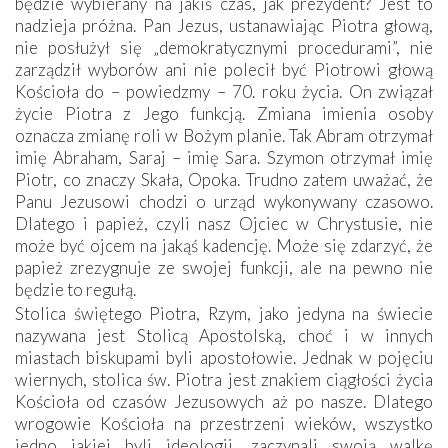
będzie wybierany na jakiś czas, jak prezydent? Jest to
nadzieja próżna. Pan Jezus, ustanawiając Piotra głową,
nie posłużył się „demokratycznymi procedurami”, nie
zarządził wyborów ani nie polecił być Piotrowi głową
Kościoła do – powiedzmy – 70. roku życia. On związał
życie Piotra z Jego funkcją. Zmiana imienia osoby
oznacza zmianę roli w Bożym planie. Tak Abram otrzymał
imię Abraham, Saraj – imię Sara. Szymon otrzymał imię
Piotr, co znaczy Skała, Opoka. Trudno zatem uważać, że
Panu Jezusowi chodzi o urząd wykonywany czasowo.
Dlatego i papież, czyli nasz Ojciec w Chrystusie, nie
może być ojcem na jakąś kadencję. Może się zdarzyć, że
papież zrezygnuje ze swojej funkcji, ale na pewno nie
będzie to regułą.
Stolica świętego Piotra, Rzym, jako jedyna na świecie
nazywana jest Stolicą Apostolską, choć i w innych
miastach biskupami byli apostołowie. Jednak w pojęciu
wiernych, stolica św. Piotra jest znakiem ciągłości życia
Kościoła od czasów Jezusowych aż po nasze. Dlatego
wrogowie Kościoła na przestrzeni wieków, wszystko
jedno jakiej byli ideologii, zaczynali swoją walkę