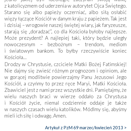
z katolicyzmem od uderzenia w autorytet Ojca Świętego.
Starano się albo papieży oczerniać, albo siłą osłabić
więzy łączące Kościół w danym kraju z papieżem. Tak jest
i dzisiaj – wrogowie naszej świętej wiary, jak faryzeusze,
starają się „doradzać”, co dla Kościoła byłoby najlepsze.
Może prezydent? A najlepiej taki, który będzie uległy
nowoczesnym – bezbożnym – trendom, mediom
i światowym bankom. To byłby rzeczywiście koniec
Kościoła…
Drodzy w Chrystusie, czciciele Matki Bożej Fatimskiej!
Nie dajmy się zwieść różnym prognozom i opiniom, ale
w gorącej modlitwie powierzajmy Panu Jezusowi Jego
Kościół, a czyńmy to przez ręce Maryi, Matki Kościoła.
Zbawiciel jest z nami przez wszystkie dni. Pamiętajmy, że
wielu naszych braci w wierze oddało za Chrystusa
i Kościół życie, niemal codziennie oddaje je także
w naszych czasach wielu katolików. Módlmy się, abyśmy
mieli ich siłę i odwagę. Amen.
Artykuł z PzM 69 marzec/kwiecień 2013 >