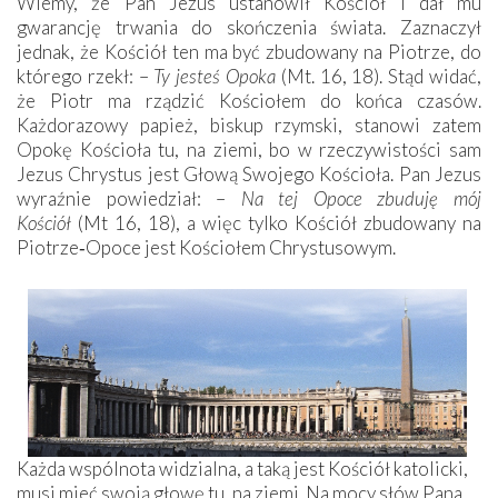
Wiemy, że Pan Jezus ustanowił Kościół i dał mu
gwarancję trwania do skończenia świata. Zaznaczył
jednak, że Kościół ten ma być zbudowany na Piotrze, do
którego rzekł: –
Ty jesteś Opoka
(Mt. 16, 18). Stąd widać,
że Piotr ma rządzić Kościołem do końca czasów.
Każdorazowy papież, biskup rzymski, stanowi zatem
Opokę Kościoła tu, na ziemi, bo w rzeczywistości sam
Jezus Chrystus jest Głową Swojego Kościoła. Pan Jezus
wyraźnie powiedział: –
Na tej Opoce zbuduję mój
Kościół
(Mt 16, 18), a więc tylko Kościół zbudowany na
Piotrze‑Opoce jest Kościołem Chrystusowym.
Każda wspólnota widzialna, a taką jest Kościół katolicki,
musi mieć swoją głowę tu, na ziemi. Na mocy słów Pana