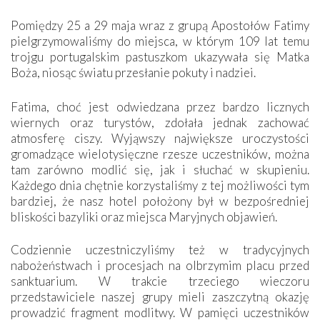
Pomiędzy 25 a 29 maja wraz z grupą Apostołów Fatimy
pielgrzymowaliśmy do miejsca, w którym 109 lat temu
trojgu portugalskim pastuszkom ukazywała się Matka
Boża, niosąc światu przesłanie pokuty i nadziei.
Fatima, choć jest odwiedzana przez bardzo licznych
wiernych oraz turystów, zdołała jednak zachować
atmosferę ciszy. Wyjąwszy największe uroczystości
gromadzące wielotysięczne rzesze uczestników, można
tam zarówno modlić się, jak i słuchać w skupieniu.
Każdego dnia chętnie korzystaliśmy z tej możliwości tym
bardziej, że nasz hotel położony był w bezpośredniej
bliskości bazyliki oraz miejsca Maryjnych objawień.
Codziennie uczestniczyliśmy też w tradycyjnych
nabożeństwach i procesjach na olbrzymim placu przed
sanktuarium. W trakcie trzeciego wieczoru
przedstawiciele naszej grupy mieli zaszczytną okazję
prowadzić fragment modlitwy. W pamięci uczestników