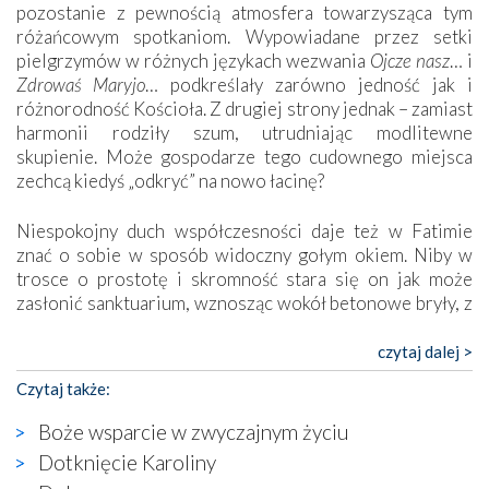
pozostanie z pewnością atmosfera towarzysząca tym
różańcowym spotkaniom. Wypowiadane przez setki
pielgrzymów w różnych językach wezwania
Ojcze nasz
… i
Zdrowaś Maryjo
… podkreślały zarówno jedność jak i
różnorodność Kościoła. Z drugiej strony jednak – zamiast
harmonii rodziły szum, utrudniając modlitewne
skupienie. Może gospodarze tego cudownego miejsca
zechcą kiedyś „odkryć” na nowo łacinę?
Niespokojny duch współczesności daje też w Fatimie
znać o sobie w sposób widoczny gołym okiem. Niby w
trosce o prostotę i skromność stara się on jak może
zasłonić sanktuarium, wznosząc wokół betonowe bryły, z
których niektóre nawet zostały poświęcone jako miejsca
katolickiego kultu. Tylko co wspólnego z żywą,
czytaj dalej >
autentyczną wiarą mogą mieć płaskie, szare bunkry albo
Czytaj także:
kaplice, w których Tabernakulum przypomina bardziej
skrzynkę na narzędzia? Albo co powiedzieć o ustawionym
Boże wsparcie w zwyczajnym życiu
tuż przy nowej bazylice wielkim krzyżu, na którym
Dotknięcie Karoliny
zamiast Chrystusa umieszczono dziwaczną postać jakby