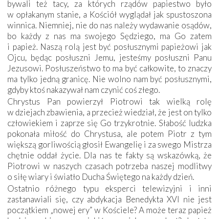
bywali też tacy, za których rządów papiestwo było
w opłakanym stanie, a Kościół wyglądał jak spustoszona
winnica. Niemniej, nie do nas należy wydawanie osądów,
bo każdy z nas ma swojego Sędziego, ma Go zatem
i papież. Naszą rolą jest być posłusznymi papieżowi jak
Ojcu, będąc posłuszni Jemu, jesteśmy posłuszni Panu
Jezusowi. Posłuszeństwo to ma być całkowite, to znaczy
ma tylko jedną granicę. Nie wolno nam być posłusznymi,
gdyby ktoś nakazywał nam czynić coś złego.
Chrystus Pan powierzył Piotrowi tak wielką rolę
w dziejach zbawienia, a przecież wiedział, że jest on tylko
człowiekiem i zaprze się Go trzykrotnie. Słabość ludzka
pokonała miłość do Chrystusa, ale potem Piotr z tym
większą gorliwością głosił Ewangelię i za swego Mistrza
chętnie oddał życie. Dla nas te fakty są wskazówką, że
Piotrowi w naszych czasach potrzeba naszej modlitwy
o siłę wiary i światło Ducha Świętego na każdy dzień.
Ostatnio różnego typu eksperci telewizyjni i inni
zastanawiali się, czy abdykacja Benedykta XVI nie jest
początkiem „nowej ery” w Kościele? A może teraz papież