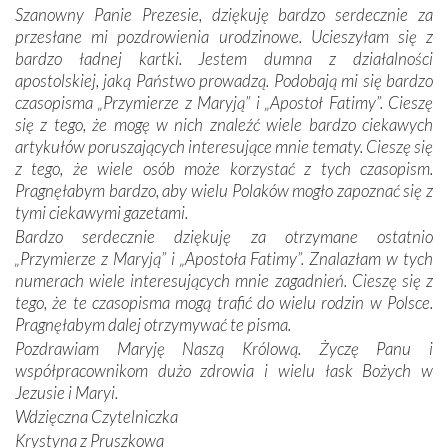
Szanowny Panie Prezesie, dziękuję bardzo serdecznie za
otacza nie tylko nasz naród, lecz wszystkie nacje, które
przesłane mi pozdrowienia urodzinowe. Ucieszyłam się z
się Jej ufnie oddają, a także każdą osobę, która zawierza
bardzo ładnej kartki. Jestem dumna z działalności
Jej siebie oraz swych bliskich.
apostolskiej, jaką Państwo prowadzą. Podobają mi się bardzo
czasopisma „Przymierze z Maryją” i „Apostoł Fatimy”. Cieszę
Dzieje Portugalii to również historia wierności Bogu i
się z tego, że mogę w nich znaleźć wiele bardzo ciekawych
odstępstw, także w życiu władców. Trudne momenty w
artykułów poruszających interesujące mnie tematy. Cieszę się
wymiarze tak osobistym, jak i zbiorowym, przypominają o
z tego, że wiele osób może korzystać z tych czasopism.
konieczności ciągłego zabiegania o własną duszę i o łaskę
Pragnęłabym bardzo, aby wielu Polaków mogło zapoznać się z
Opatrzności. Wierność przynosi pomyślność –
tymi ciekawymi gazetami.
przynajmniej w życiu duchowym. Odstępstwo owocuje
Bardzo serdecznie dziękuję za otrzymane ostatnio
nieszczęściem i śmiercią. Te uniwersalne prawdy
„Przymierze z Maryją” i „Apostoła Fatimy”. Znalazłam w tych
przychodziły na myśl, gdy słuchaliśmy opowieści
numerach wiele interesujących mnie zagadnień. Cieszę się z
przewodników o portugalskich monarchach i wodzach,
tego, że te czasopisma mogą trafić do wielu rodzin w Polsce.
zwycięskich bitwach i nieszczęśliwych losach grzesznych
Pragnęłabym dalej otrzymywać te pisma.
kochanków.
Pozdrawiam Maryję Naszą Królową. Życzę Panu i
współpracownikom dużo zdrowia i wielu łask Bożych w
Byli tym razem pośród Apostołów Fatimy reprezentanci
Jezusie i Maryi.
każdego spośród żyjących pokoleń. Najmłodszy uczestnik
Wdzięczna Czytelniczka
liczył sobie 13 lat, zaś senior, pan Zdzisław – już 94.
–
Krystyna z Pruszkowa
Całe życie marzyłem, by tu przyjechać
– przyznał w