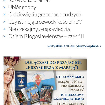
Ubiór godny
O dziewięciu grzechach cudzych
Czy istnieją „rozwody kościelne"?
Nie czekajmy ze spowiedzią
Osiem Błogosławieństw – część II
wszystkie z działu Słowo kapłana >