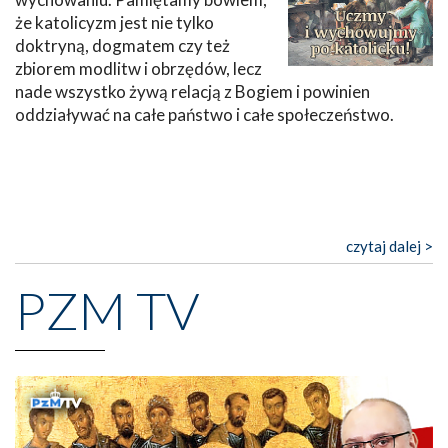
że katolicyzm jest nie tylko
doktryną, dogmatem czy też
zbiorem modlitw i obrzędów, lecz
nade wszystko żywą relacją z Bogiem i powinien
oddziaływać na całe państwo i całe społeczeństwo.
czytaj dalej >
PZM TV