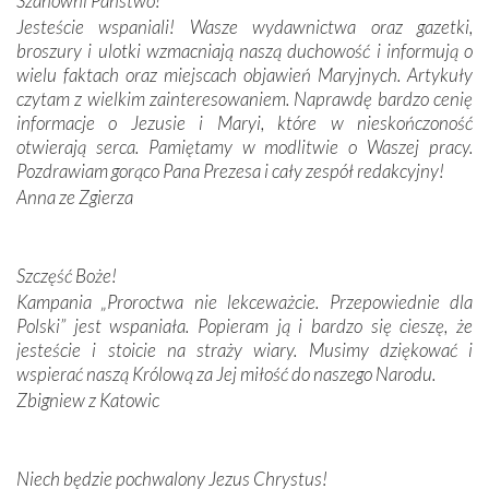
Szanowni Państwo!
budowniczych.
Jesteście wspaniali! Wasze wydawnictwa oraz gazetki,
broszury i ulotki wzmacniają naszą duchowość i informują o
Podążyliśmy też śladami fatimskich wizjonerów – Łucji
wielu faktach oraz miejscach objawień Maryjnych. Artykuły
dos Santos oraz świętych Hiacynty i Franciszka Marto.
czytam z wielkim zainteresowaniem. Naprawdę bardzo cenię
Modliliśmy się przy ich grobach. Odprawiliśmy Drogę
informacje o Jezusie i Maryi, które w nieskończoność
Krzyżową w ich rodzinnych stronach, odwiedziliśmy
otwierają serca. Pamiętamy w modlitwie o Waszej pracy.
domy, w których żyli.
Pozdrawiam gorąco Pana Prezesa i cały zespół redakcyjny!
Anna ze Zgierza
W miejscu objawień Matki Bożej zapaliliśmy świece
przywiezione wraz z intencjami powierzonymi nam przez
Darczyńców w ramach akcji „Twoje światło w Fatimie”.
Podczas tej kilkudniowej wyprawy na każdym kroku
Szczęść Boże!
spotykaliśmy się z serdeczną otwartością
Kampania „Proroctwa nie lekceważcie. Przepowiednie dla
Portugalczyków. Podziwialiśmy ich ludową sztukę i
Polski” jest wspaniała. Popieram ją i bardzo się cieszę, że
zwyczaje. Mimo że nasze kraje są od siebie bardzo
jesteście i stoicie na straży wiary. Musimy dziękować i
oddalone, w żaden sposób nie czuliśmy się obco.
wspierać naszą Królową za Jej miłość do naszego Narodu.
Sprawiła to oczywiście sama Matka Boża, ale też
Zbigniew z Katowic
kulturowa bliskość biorąca swój początek w naszej
wspólnej wierze. Podczas wyjazdów do historycznych
miejsc, które znalazły się na trasie naszej pielgrzymki,
Niech będzie pochwalony Jezus Chrystus!
mieliśmy okazję przekonać się, że Maryja swoją opieką