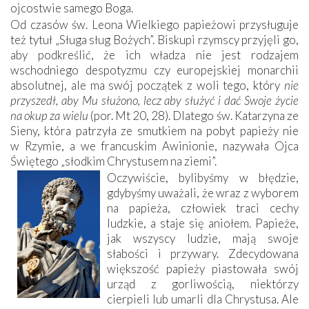
ojcostwie samego Boga.
Od czasów św. Leona Wielkiego papieżowi przysługuje
też tytuł „Sługa sług Bożych”. Biskupi rzymscy przyjęli go,
aby podkreślić, że ich władza nie jest rodzajem
wschodniego despotyzmu czy europejskiej monarchii
absolutnej, ale ma swój początek z woli tego, który
nie
przyszedł, aby Mu służono, lecz aby służyć i dać Swoje życie
na okup za wielu
(por. Mt 20, 28). Dlatego św. Katarzyna ze
Sieny, która patrzyła ze smutkiem na pobyt papieży nie
w Rzymie, a we francuskim Awinionie, nazywała Ojca
Świętego „słodkim Chrystusem na ziemi”.
Oczywiście, bylibyśmy w błędzie,
gdybyśmy uważali, że wraz z wyborem
na papieża, człowiek traci cechy
ludzkie, a staje się aniołem. Papieże,
jak wszyscy ludzie, mają swoje
słabości i przywary. Zdecydowana
większość papieży piastowała swój
urząd z gorliwością, niektórzy
cierpieli lub umarli dla Chrystusa. Ale