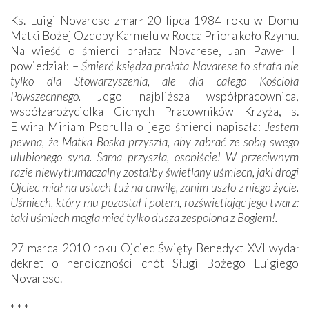
Ks. Luigi Novarese zmarł 20 lipca 1984 roku w Domu
Matki Bożej Ozdoby Karmelu w Rocca Priora koło Rzymu.
Na wieść o śmierci prałata Novarese, Jan Paweł II
powiedział: –
Śmierć księdza prałata Novarese to strata nie
tylko dla Stowarzyszenia, ale dla całego Kościoła
Powszechnego.
Jego najbliższa współpracownica,
współzałożycielka Cichych Pracowników Krzyża, s.
Elwira Miriam Psorulla o jego śmierci napisała:
Jestem
pewna, że Matka Boska przyszła, aby zabrać ze sobą swego
ulubionego syna. Sama przyszła, osobiście! W przeciwnym
razie niewytłumaczalny zostałby świetlany uśmiech, jaki drogi
Ojciec miał na ustach tuż na chwilę, zanim uszło z niego życie.
Uśmiech, który mu pozostał i potem, rozświetlając jego twarz:
taki uśmiech mogła mieć tylko dusza zespolona z Bogiem!.
27 marca 2010 roku Ojciec Święty Benedykt XVI wydał
dekret o heroiczności cnót Sługi Bożego Luigiego
Novarese.
* * *