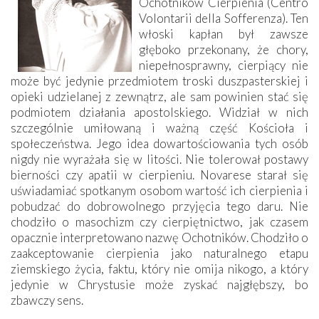
Ochotników Cierpienia (Centro
Volontarii della Sofferenza). Ten
włoski kapłan był zawsze
głęboko przekonany, że chory,
niepełnosprawny, cierpiący nie
może być jedynie przedmiotem troski duszpasterskiej i
opieki udzielanej z zewnątrz, ale sam powinien stać się
podmiotem działania apostolskiego. Widział w nich
szczególnie umiłowaną i ważną część Kościoła i
społeczeństwa. Jego idea dowartościowania tych osób
nigdy nie wyrażała się w litości. Nie tolerował postawy
bierności czy apatii w cierpieniu. Novarese starał się
uświadamiać spotkanym osobom wartość ich cierpienia i
pobudzać do dobrowolnego przyjęcia tego daru. Nie
chodziło o masochizm czy cierpiętnictwo, jak czasem
opacznie interpretowano nazwę Ochotników. Chodziło o
zaakceptowanie cierpienia jako naturalnego etapu
ziemskiego życia, faktu, który nie omija nikogo, a który
jedynie w Chrystusie może zyskać najgłębszy, bo
zbawczy sens.