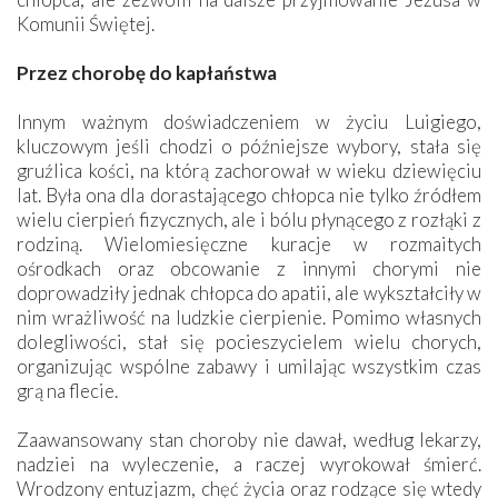
Komunii Świętej.
Przez chorobę do kapłaństwa
Innym ważnym doświadczeniem w życiu Luigiego,
kluczowym jeśli chodzi o późniejsze wybory, stała się
gruźlica kości, na którą zachorował w wieku dziewięciu
lat. Była ona dla dorastającego chłopca nie tylko źródłem
wielu cierpień fizycznych, ale i bólu płynącego z rozłąki z
rodziną. Wielomiesięczne kuracje w rozmaitych
ośrodkach oraz obcowanie z innymi chorymi nie
doprowadziły jednak chłopca do apatii, ale wykształciły w
nim wrażliwość na ludzkie cierpienie. Pomimo własnych
dolegliwości, stał się pocieszycielem wielu chorych,
organizując wspólne zabawy i umilając wszystkim czas
grą na flecie.
Zaawansowany stan choroby nie dawał, według lekarzy,
nadziei na wyleczenie, a raczej wyrokował śmierć.
Wrodzony entuzjazm, chęć życia oraz rodzące się wtedy