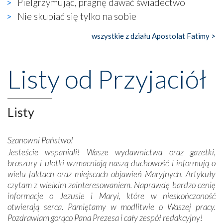
Pielgrzymując, pragnę dawać świadectwo
gdzie w miejscu dawnego kościoła działa dzisiaj…
Nie skupiać się tylko na sobie
księgarnia.
wszystkie z działu Apostolat Fatimy >
Nasze pielgrzymkowe wyprawy, których celem były
wspaniałe klasztory w miasteczku Alcobaça czy w Batalhi,
przeniosły nas do czasów, gdy świątynie bez wątpienia
Listy od Przyjaciół
wznoszono na chwałę Bożą, na przykład – w podzięce za
Opatrznościową pomoc w wygranej bitwie o
niepodległość kraju. Zachwyt budziła potężna, a zarazem
misterna architektura tych monumentalnych dzieł,
Listy
wspaniałe zdobienia, dbałość ich twórców o detale,
połączenie talentów z wytrwałością i pracowitością
Szanowni Państwo!
budowniczych.
Jesteście wspaniali! Wasze wydawnictwa oraz gazetki,
broszury i ulotki wzmacniają naszą duchowość i informują o
Podążyliśmy też śladami fatimskich wizjonerów – Łucji
wielu faktach oraz miejscach objawień Maryjnych. Artykuły
dos Santos oraz świętych Hiacynty i Franciszka Marto.
czytam z wielkim zainteresowaniem. Naprawdę bardzo cenię
Modliliśmy się przy ich grobach. Odprawiliśmy Drogę
informacje o Jezusie i Maryi, które w nieskończoność
Krzyżową w ich rodzinnych stronach, odwiedziliśmy
otwierają serca. Pamiętamy w modlitwie o Waszej pracy.
domy, w których żyli.
Pozdrawiam gorąco Pana Prezesa i cały zespół redakcyjny!