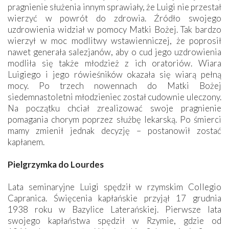
pragnienie służenia innym sprawiały, że Luigi nie przestał
wierzyć w powrót do zdrowia. Źródło swojego
uzdrowienia widział w pomocy Matki Bożej. Tak bardzo
wierzył w moc modlitwy wstawienniczej, że poprosił
nawet generała salezjanów, aby o cud jego uzdrowienia
modliła się także młodzież z ich oratoriów. Wiara
Luigiego i jego rówieśników okazała się wiarą pełną
mocy. Po trzech nowennach do Matki Bożej
siedemnastoletni młodzieniec został cudownie uleczony.
Na początku chciał zrealizować swoje pragnienie
pomagania chorym poprzez służbę lekarską. Po śmierci
mamy zmienił jednak decyzję – postanowił zostać
kapłanem.
Pielgrzymka do Lourdes
Lata seminaryjne Luigi spędził w rzymskim Collegio
Capranica. Święcenia kapłańskie przyjął 17 grudnia
1938 roku w Bazylice Laterańskiej. Pierwsze lata
swojego kapłaństwa spędził w Rzymie, gdzie od