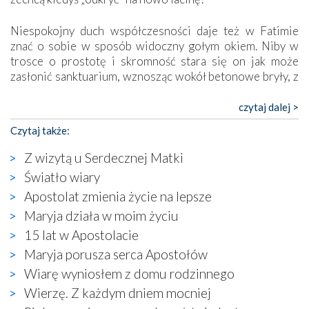
Niespokojny duch współczesności daje też w Fatimie
znać o sobie w sposób widoczny gołym okiem. Niby w
trosce o prostotę i skromność stara się on jak może
zasłonić sanktuarium, wznosząc wokół betonowe bryły, z
których niektóre nawet zostały poświęcone jako miejsca
katolickiego kultu. Tylko co wspólnego z żywą,
czytaj dalej >
autentyczną wiarą mogą mieć płaskie, szare bunkry albo
Czytaj także:
kaplice, w których Tabernakulum przypomina bardziej
skrzynkę na narzędzia? Albo co powiedzieć o ustawionym
Z wizytą u Serdecznej Matki
tuż przy nowej bazylice wielkim krzyżu, na którym
Światło wiary
zamiast Chrystusa umieszczono dziwaczną postać jakby
Apostolat zmienia życie na lepsze
wyjętą ze starożytnych hieroglifów? W kulturowym
kontekście naszych czasów to raczej karykatura niż godny
Maryja działa w moim życiu
wizerunek Zbawiciela…
15 lat w Apostolacie
Zatem nawet w bezpośrednim otoczeniu sanktuarium
Maryja porusza serca Apostołów
naocznie przekonaliśmy się, że wewnątrz Kościoła toczy
Wiarę wyniosłem z domu rodzinnego
się ogromna walka o kształt katolicyzmu i o serca
wierzących. Do czego to zmaganie może prowadzić,
Wierzę. Z każdym dniem mocniej
widzieliśmy w urokliwym, niewielkim mieście Obidos,