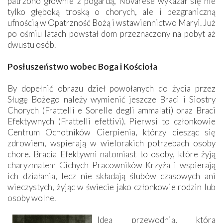
patrzono głównie z pogardą, Novarese wykazał się nie
tylko głęboką troską o chorych, ale i bezgraniczną
ufnością w Opatrzność Bożą i wstawiennictwo Maryi. Już
po ośmiu latach powstał dom przeznaczony na pobyt aż
dwustu osób.
Posłuszeństwo wobec Boga i Kościoła
By dopełnić obrazu dzieł powołanych do życia przez
Sługę Bożego należy wymienić jeszcze Braci i Siostry
Chorych (Frattelli e Sorelle degli ammalati) oraz Braci
Efektywnych (Frattelli efettivi). Pierwsi to członkowie
Centrum Ochotników Cierpienia, którzy ciesząc się
zdrowiem, wspierają w wielorakich potrzebach osoby
chore. Bracia Efektywni natomiast to osoby, które żyją
charyzmatem Cichych Pracowników Krzyża i wspierają
ich działania, lecz nie składają ślubów czasowych ani
wieczystych, żyjąc w świecie jako członkowie rodzin lub
osoby wolne.
Ideą przewodnią, która