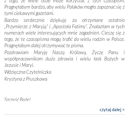
z tego, że wiele osób może korzystać z tych czasopism.
konieczności ciągłego zabiegania o własną duszę i o łaskę
Pragnęłabym bardzo, aby wielu Polaków mogło zapoznać się z
Opatrzności. Wierność przynosi pomyślność –
tymi ciekawymi gazetami.
przynajmniej w życiu duchowym. Odstępstwo owocuje
Bardzo serdecznie dziękuję za otrzymane ostatnio
nieszczęściem i śmiercią. Te uniwersalne prawdy
„Przymierze z Maryją” i „Apostoła Fatimy”. Znalazłam w tych
przychodziły na myśl, gdy słuchaliśmy opowieści
numerach wiele interesujących mnie zagadnień. Cieszę się z
przewodników o portugalskich monarchach i wodzach,
tego, że te czasopisma mogą trafić do wielu rodzin w Polsce.
zwycięskich bitwach i nieszczęśliwych losach grzesznych
Pragnęłabym dalej otrzymywać te pisma.
kochanków.
Pozdrawiam Maryję Naszą Królową. Życzę Panu i
współpracownikom dużo zdrowia i wielu łask Bożych w
Byli tym razem pośród Apostołów Fatimy reprezentanci
Jezusie i Maryi.
każdego spośród żyjących pokoleń. Najmłodszy uczestnik
Wdzięczna Czytelniczka
liczył sobie 13 lat, zaś senior, pan Zdzisław – już 94.
–
Krystyna z Pruszkowa
Całe życie marzyłem, by tu przyjechać
– przyznał w
rozmowie.
Nasza pielgrzymka nie byłaby tak bogata w duchową treść
Szczęść Boże!
bez obecności duszpasterza – księdza Krzysztofa.
Bardzo dziękuję za przysyłanie mi „Przymierza z Maryją”. Jest
czytaj dalej >
Oprócz zapewnienia nam możliwości codziennego
to pismo, które bardzo sobie cenię i szanuję. Redagujecie
wysłuchania Mszy Świętej, dawał on wyrazy swej
ciekawe artykuły. Zawsze czekam na nowe numery i pragnę
niezwykłej czci dla Matki Bożej śpiewem
Godzinek
i
poinformować, że zawsze będę Was wspierać. Niech Pan Bóg