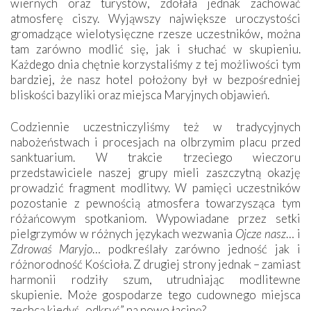
wiernych oraz turystów, zdołała jednak zachować
atmosferę ciszy. Wyjąwszy największe uroczystości
gromadzące wielotysięczne rzesze uczestników, można
tam zarówno modlić się, jak i słuchać w skupieniu.
Każdego dnia chętnie korzystaliśmy z tej możliwości tym
bardziej, że nasz hotel położony był w bezpośredniej
bliskości bazyliki oraz miejsca Maryjnych objawień.
Codziennie uczestniczyliśmy też w tradycyjnych
nabożeństwach i procesjach na olbrzymim placu przed
sanktuarium. W trakcie trzeciego wieczoru
przedstawiciele naszej grupy mieli zaszczytną okazję
prowadzić fragment modlitwy. W pamięci uczestników
pozostanie z pewnością atmosfera towarzysząca tym
różańcowym spotkaniom. Wypowiadane przez setki
pielgrzymów w różnych językach wezwania
Ojcze nasz
… i
Zdrowaś Maryjo
… podkreślały zarówno jedność jak i
różnorodność Kościoła. Z drugiej strony jednak – zamiast
harmonii rodziły szum, utrudniając modlitewne
skupienie. Może gospodarze tego cudownego miejsca
zechcą kiedyś „odkryć” na nowo łacinę?