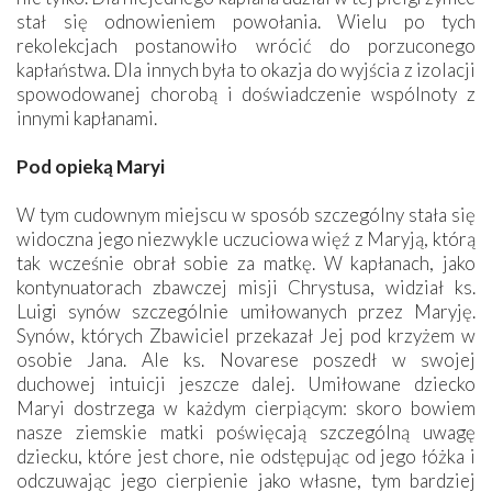
stał się odnowieniem powołania. Wielu po tych
rekolekcjach postanowiło wrócić do porzuconego
kapłaństwa. Dla innych była to okazja do wyjścia z izolacji
spowodowanej chorobą i doświadczenie wspólnoty z
innymi kapłanami.
Pod opieką Maryi
W tym cudownym miejscu w sposób szczególny stała się
widoczna jego niezwykle uczuciowa więź z Maryją, którą
tak wcześnie obrał sobie za matkę. W kapłanach, jako
kontynuatorach zbawczej misji Chrystusa, widział ks.
Luigi synów szczególnie umiłowanych przez Maryję.
Synów, których Zbawiciel przekazał Jej pod krzyżem w
osobie Jana. Ale ks. Novarese poszedł w swojej
duchowej intuicji jeszcze dalej. Umiłowane dziecko
Maryi dostrzega w każdym cierpiącym: skoro bowiem
nasze ziemskie matki poświęcają szczególną uwagę
dziecku, które jest chore, nie odstępując od jego łóżka i
odczuwając jego cierpienie jako własne, tym bardziej