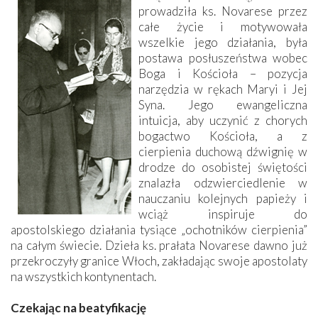
prowadziła ks. Novarese przez
całe życie i motywowała
wszelkie jego działania, była
postawa posłuszeństwa wobec
Boga i Kościoła – pozycja
narzędzia w rękach Maryi i Jej
Syna. Jego ewangeliczna
intuicja, aby uczynić z chorych
bogactwo Kościoła, a z
cierpienia duchową dźwignię w
drodze do osobistej świętości
znalazła odzwierciedlenie w
nauczaniu kolejnych papieży i
wciąż inspiruje do
apostolskiego działania tysiące „ochotników cierpienia”
na całym świecie. Dzieła ks. prałata Novarese dawno już
przekroczyły granice Włoch, zakładając swoje apostolaty
na wszystkich kontynentach.
Czekając na beatyfikację