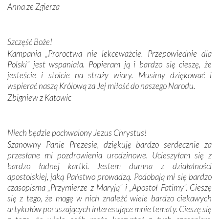
Anna ze Zgierza
W miejscu objawień Matki Bożej zapaliliśmy świece
przywiezione wraz z intencjami powierzonymi nam przez
Darczyńców w ramach akcji „Twoje światło w Fatimie”.
Podczas tej kilkudniowej wyprawy na każdym kroku
Szczęść Boże!
spotykaliśmy się z serdeczną otwartością
Kampania „Proroctwa nie lekceważcie. Przepowiednie dla
Portugalczyków. Podziwialiśmy ich ludową sztukę i
Polski” jest wspaniała. Popieram ją i bardzo się cieszę, że
zwyczaje. Mimo że nasze kraje są od siebie bardzo
jesteście i stoicie na straży wiary. Musimy dziękować i
oddalone, w żaden sposób nie czuliśmy się obco.
wspierać naszą Królową za Jej miłość do naszego Narodu.
Sprawiła to oczywiście sama Matka Boża, ale też
Zbigniew z Katowic
kulturowa bliskość biorąca swój początek w naszej
wspólnej wierze. Podczas wyjazdów do historycznych
miejsc, które znalazły się na trasie naszej pielgrzymki,
Niech będzie pochwalony Jezus Chrystus!
mieliśmy okazję przekonać się, że Maryja swoją opieką
Szanowny Panie Prezesie, dziękuję bardzo serdecznie za
otacza nie tylko nasz naród, lecz wszystkie nacje, które
przesłane mi pozdrowienia urodzinowe. Ucieszyłam się z
się Jej ufnie oddają, a także każdą osobę, która zawierza
bardzo ładnej kartki. Jestem dumna z działalności
Jej siebie oraz swych bliskich.
apostolskiej, jaką Państwo prowadzą. Podobają mi się bardzo
czasopisma „Przymierze z Maryją” i „Apostoł Fatimy”. Cieszę
Dzieje Portugalii to również historia wierności Bogu i
się z tego, że mogę w nich znaleźć wiele bardzo ciekawych
odstępstw, także w życiu władców. Trudne momenty w
artykułów poruszających interesujące mnie tematy. Cieszę się
wymiarze tak osobistym, jak i zbiorowym, przypominają o