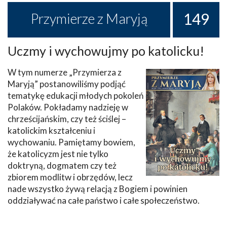
149
Przymierze z Maryją
Uczmy i wychowujmy po katolicku!
W tym numerze „Przymierza z
Maryją” postanowiliśmy podjąć
tematykę edukacji młodych pokoleń
Polaków. Pokładamy nadzieję w
chrześcijańskim, czy też ściślej –
katolickim kształceniu i
wychowaniu. Pamiętamy bowiem,
że katolicyzm jest nie tylko
doktryną, dogmatem czy też
zbiorem modlitw i obrzędów, lecz
nade wszystko żywą relacją z Bogiem i powinien
oddziaływać na całe państwo i całe społeczeństwo.