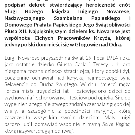
podpisał dekret stwierdzający heroiczność cnót
Sługi Bożego księdza Luigiego Novarese,
Nadzwyczajnego Szambelana Papieskiego i
Domowego Prałata Papieskiego Jego Świątobliwości
Piusa XII. Najpiękniejszym dziełem ks. Novarese jest
wspólnota Cichych Pracowników Krzyża, której
jedyny polski dom mieści się w Głogowie nad Odrą.
Luigi Novarese przyszedł na świat 29 lipca 1914 roku
jako ostatnie dziecko Giusta Carla i Teresy. Już jako
niespełna roczne dziecko stracił ojca, który dopóki żył,
codziennie odmawiał nad kołyską najmłodszego syna
Sekwencję do Ducha Świętego. W dniu śmierci męża
Teresa miała trzydzieści lat – dziewięcioro dzieci do
wychowania i schorowanych teściów pod opieką. Siłę do
wypełnienia tego niełatwego zadania czerpała z głębokiej
wiary, a szczególnie z pobożności maryjnej, którą
zaszczepiła wszystkim swoim dzieciom. Mały Luigi
bardzo lubił odmawiać wspólnie z mamą
Salve Regina,
którą nazywał „długą modlitwą”.