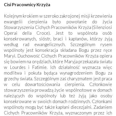
Cisi Pracownicy Krzyża
Kolejnym krokiem w szeroko zakrojonej misji krzewienia
ewangelii cierpienia było powołanie do życia
Stowarzyszenia Cichych Pracowników Krzyża (Silenziosi
Operai della Croce). Jest to wspólnota osób
konsekrowanych, sióstr, braci i kapłanów, którzy żyją
według rad ewangelicznych. Szczególnym rysem
wspólnoty jest konsekracja składana Bogu przez ręce
Maryi. Duchowość Cichych Pracowników Krzyża opiera
się bowiem na orędziach, które Maryja przekazała światu
w Lourdes i Fatimie. Ich działalność wyznacza więc
modlitwa i pokuta będąca wynagrodzeniem Bogu za
grzechy świata. Szczególnym zaś charyzmatem jest praca
w celu dowartościowania cierpienia. Członkowie
stowarzyszenia prowadzą życie wspólnotowe w domach
należących do wspólnoty lub też żyją jako osoby
konsekrowane w swoich domach rodzinnych. Członkami
wspólnoty mogą być także kapłani diecezjalni. Zadaniem
Cichych Pracowników Krzyża, wyznaczonym przez ich