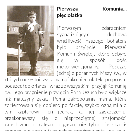
Pierwsza Komunia…
pięciolatka
Pierwszym zdarzeniem
sygnalizującym duchową
wrażliwość naszego bohatera
było przyjęcie Pierwszej
Komunii Świętej, które odbyło
się w sposób dość
niekonwencjonalny. Podczas
jednej z porannych Mszy św., w
których uczestniczył z mamą jako pięciolatek, po prostu
podszedł do ołtarza i wraz ze wszystkimi przyjął Komunię
św. Jego pragnienie przyjęcia Pana Jezusa było większe
niż matczyny zakaz. Pełna zakłopotania mama, która
zorientowała się dopiero po fakcie, szybko oznajmiła o
tym kapłanowi. Ten jednak, ku jej zaskoczeniu,
przekonawszy się o nieprzeciętnej znajomości
katechizmu u małego Luigiego, nie tylko nie skarcił
chłopca, ale zezwolił na dalsze przyjmowanie Jezusa w