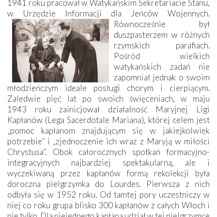
1941 roku pracował w Watykańskim Sekretariacie Stanu,
w Urzędzie Informacji dla Jeńców Wojennych.
Równocześnie był
duszpasterzem w różnych
rzymskich parafiach.
Pośród wielkich
watykańskich zadań nie
zapomniał jednak o swoim
młodzieńczym ideale posługi chorym i cierpiącym.
Zaledwie pięć lat po swoich święceniach, w maju
1943 roku zainicjował działalność Maryjnej Ligi
Kapłanów (Lega Sacerdotale Mariana), której celem jest
„pomoc kapłanom znajdującym się w jakiejkolwiek
potrzebie” i „zjednoczenie ich wraz z Maryją w miłości
Chrystusa”. Obok całorocznych spotkań formacyjno-
integracyjnych najbardziej spektakularną, ale i
wyczekiwaną przez kapłanów formą rekolekcji była
doroczna pielgrzymka do Lourdes. Pierwsza z nich
odbyła się w 1952 roku. Od tamtej pory uczestniczy w
niej co roku grupa blisko 300 kapłanów z całych Włoch i
nie tylko. Dla niejednego kapłana udział w tej pielgrzymce