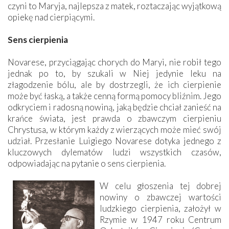
czyni to Maryja, najlepsza z matek, roztaczając wyjątkową
opiekę nad cierpiącymi.
Sens cierpienia
Novarese, przyciągając chorych do Maryi, nie robił tego
jednak po to, by szukali w Niej jedynie leku na
złagodzenie bólu, ale by dostrzegli, że ich cierpienie
może być łaską, a także cenną formą pomocy bliźnim. Jego
odkryciem i radosną nowiną, jaką będzie chciał zanieść na
krańce świata, jest prawda o zbawczym cierpieniu
Chrystusa, w którym każdy z wierzących może mieć swój
udział. Przesłanie Luigiego Novarese dotyka jednego z
kluczowych dylematów ludzi wszystkich czasów,
odpowiadając na pytanie o sens cierpienia.
W celu głoszenia tej dobrej
nowiny o zbawczej wartości
ludzkiego cierpienia, założył w
Rzymie w 1947 roku Centrum