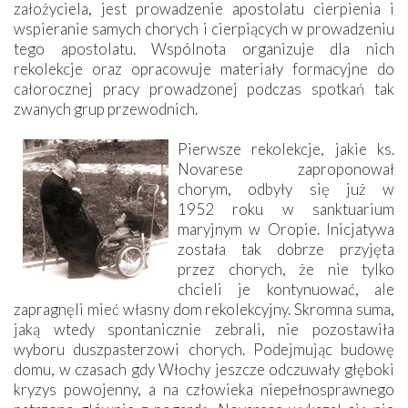
założyciela, jest prowadzenie apostolatu cierpienia i
wspieranie samych chorych i cierpiących w prowadzeniu
tego apostolatu. Wspólnota organizuje dla nich
rekolekcje oraz opracowuje materiały formacyjne do
całorocznej pracy prowadzonej podczas spotkań tak
zwanych grup przewodnich.
Pierwsze rekolekcje, jakie ks.
Novarese zaproponował
chorym, odbyły się już w
1952 roku w sanktuarium
maryjnym w Oropie. Inicjatywa
została tak dobrze przyjęta
przez chorych, że nie tylko
chcieli je kontynuować, ale
zapragnęli mieć własny dom rekolekcyjny. Skromna suma,
jaką wtedy spontanicznie zebrali, nie pozostawiła
wyboru duszpasterzowi chorych. Podejmując budowę
domu, w czasach gdy Włochy jeszcze odczuwały głęboki
kryzys powojenny, a na człowieka niepełnosprawnego