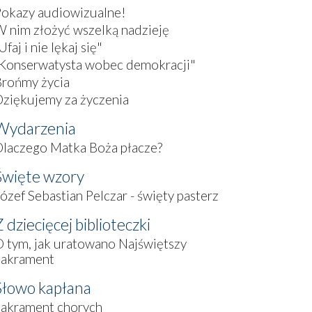
Pokazy audiowizualne!
 nim złożyć wszelką nadzieję
Ufaj i nie lękaj się"
„Konserwatysta wobec demokracji"
Brońmy życia
ziękujemy za życzenia
Wydarzenia
laczego Matka Boża płacze?
Święte wzory
ózef Sebastian Pelczar - święty pasterz
 dziecięcej biblioteczki
 tym, jak uratowano Najświętszy
Sakrament
Słowo kapłana
Sakrament chorych