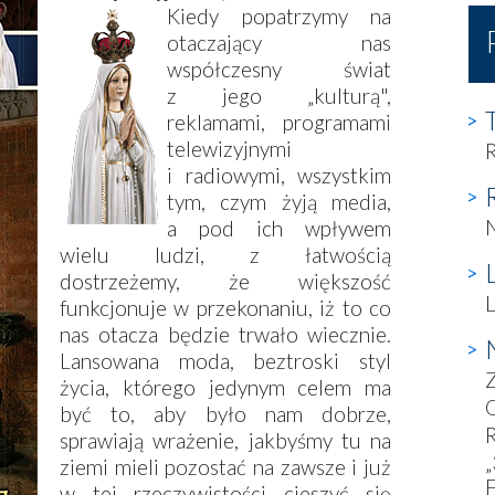
Kiedy popatrzymy na
otaczający nas
współczesny świat
z jego „kulturą",
reklamami, programami
telewizyjnymi
R
i radiowymi, wszystkim
tym, czym żyją media,
N
a pod ich wpływem
wielu ludzi, z łatwością
dostrzeżemy, że większość
L
funkcjonuje w przekonaniu, iż to co
nas otacza będzie trwało wiecznie.
Lansowana moda, beztroski styl
życia, którego jedynym celem ma
O
być to, aby było nam dobrze,
R
sprawiają wrażenie, jakbyśmy tu na
„
ziemi mieli pozostać na zawsze i już
F
w tej rzeczywistości cieszyć się