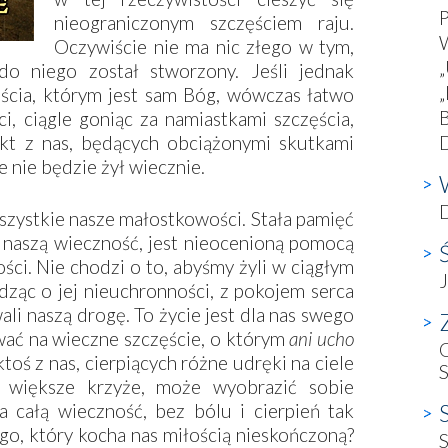
nieograniczonym szczęściem raju.
W
Oczywiście nie ma nic złego w tym,
„
do niego został stworzony. Jeśli jednak
ścia, którym jest sam Bóg, wówczas łatwo
i, ciągle goniąc za namiastkami szczęścia,
ikt z nas, będących obciążonymi skutkami
D
 nie będzie żył wiecznie.
D
szystkie nasze małostkowości. Stała pamięć
a naszą wieczność, jest nieocenioną pomocą
ści. Nie chodzi o to, abyśmy żyli w ciągłym
J
dząc o jej nieuchronności, z pokojem serca
ali naszą drogę. To życie jest dla nas swego
Z
wać na wieczne szczęście, o którym
ani ucho
O
toś z nas, cierpiących różne udręki na ciele
b większe krzyże, może wyobrazić sobie
a całą wieczność, bez bólu i cierpień tak
go, który kocha nas miłością nieskończoną?