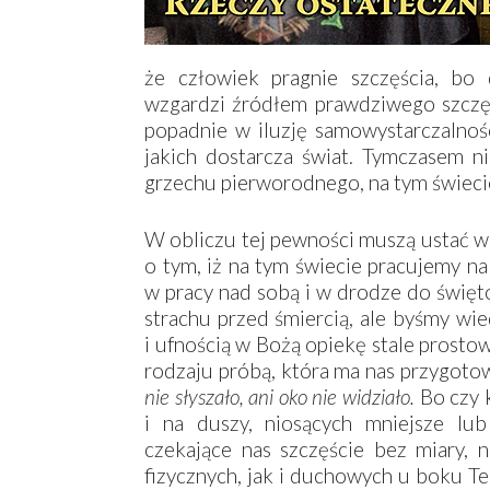
że człowiek pragnie szczęścia, bo 
wzgardzi źródłem prawdziwego szczę
popadnie w iluzję samowystarczalnośc
jakich dostarcza świat. Tymczasem n
grzechu pierworodnego, na tym świecie
W obliczu tej pewności muszą ustać w
o tym, iż na tym świecie pracujemy n
w pracy nad sobą i w drodze do święto
strachu przed śmiercią, ale byśmy wie
i ufnością w Bożą opiekę stale prostow
rodzaju próbą, która ma nas przygoto
nie słyszało, ani oko nie widziało.
Bo czy k
i na duszy, niosących mniejsze lu
czekające nas szczęście bez miary, n
fizycznych, jak i duchowych u boku Te