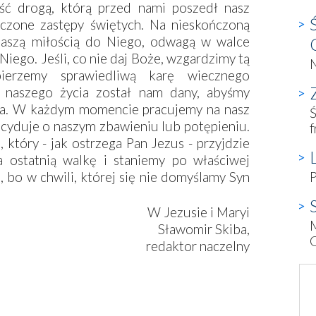
jść drogą, którą przed nami poszedł nasz
liczone zastępy świętych. Na nieskończoną
aszą miłością do Niego, odwagą w walce
iego. Jeśli, co nie daj Boże, wzgardzimy tą
ierzemy sprawiedliwą karę wiecznego
 naszego życia został nam dany, abyśmy
Boga. W każdym momencie pracujemy na nasz
Ś
ecyduje o naszym zbawieniu lub potępieniu.
f
który - jak ostrzega Pan Jezus - przyjdzie
a ostatnią walkę i staniemy po właściwej
 bo w chwili, której się nie domyślamy Syn
P
W Jezusie i Maryi
Sławomir Skiba,
redaktor naczelny