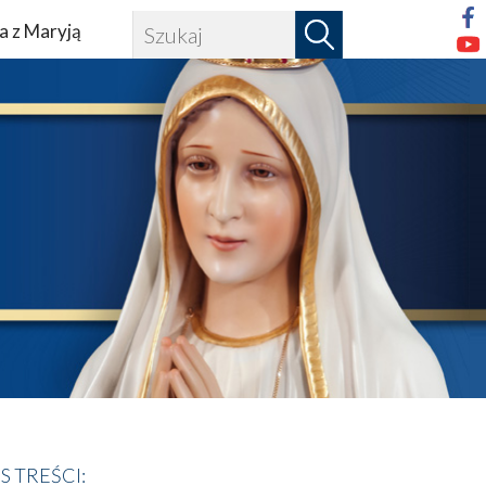
a z Maryją
IS TREŚCI: