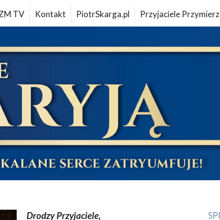
ZM TV
Kontakt
PiotrSkarga.pl
Przyjaciele Przymierz
Drodzy Przyjaciele,
SP