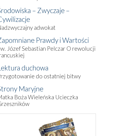
Środowiska – Zwyczaje –
Cywilizacje
Nadzwyczajny adwokat
Zapomniane Prawdy i Wartości
w. Józef Sebastian Pelczar O rewolucji
rancuskiej
Lektura duchowa
rzygotowanie do ostatniej bitwy
Strony Maryjne
Matka Boża Wieleńska Ucieczka
Grzeszników