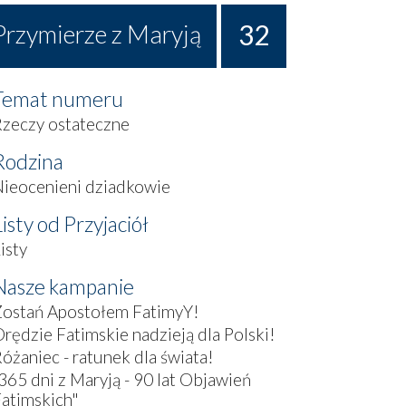
32
Przymierze z Maryją
Temat numeru
zeczy ostateczne
Rodzina
ieocenieni dziadkowie
Listy od Przyjaciół
isty
Nasze kampanie
Zostań Apostołem FatimyY!
rędzie Fatimskie nadzieją dla Polski!
óżaniec - ratunek dla świata!
365 dni z Maryją - 90 lat Objawień
atimskich"