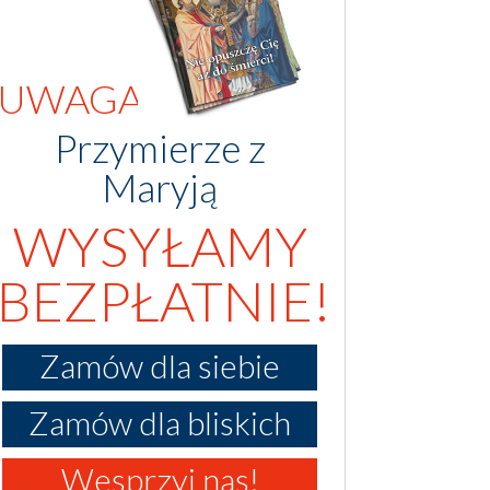
UWAGA!
Przymierze z
Maryją
WYSYŁAMY
BEZPŁATNIE!
Zamów dla siebie
Zamów dla bliskich
Wesprzyj nas!