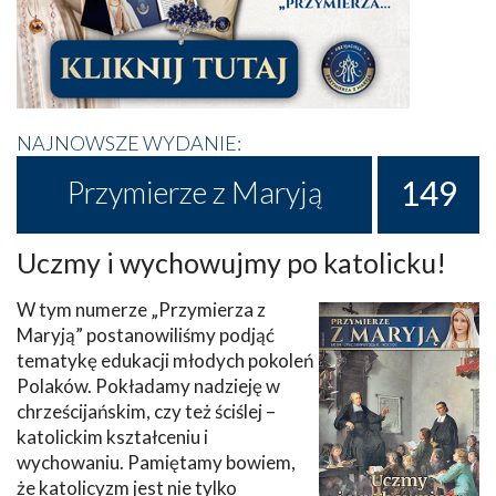
NAJNOWSZE WYDANIE:
149
Przymierze z Maryją
Uczmy i wychowujmy po katolicku!
W tym numerze „Przymierza z
Maryją” postanowiliśmy podjąć
tematykę edukacji młodych pokoleń
Polaków. Pokładamy nadzieję w
chrześcijańskim, czy też ściślej –
katolickim kształceniu i
wychowaniu. Pamiętamy bowiem,
że katolicyzm jest nie tylko