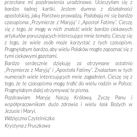
przesłane mi pozdrowienia urodzinowe. Ucieszyłam się z
się Jej ufnie oddają, a także każdą osobę, która zawierza
bardzo ładnej kartki. Jestem dumna z działalności
Jej siebie oraz swych bliskich.
apostolskiej, jaką Państwo prowadzą. Podobają mi się bardzo
czasopisma „Przymierze z Maryją” i „Apostoł Fatimy”. Cieszę
Dzieje Portugalii to również historia wierności Bogu i
się z tego, że mogę w nich znaleźć wiele bardzo ciekawych
odstępstw, także w życiu władców. Trudne momenty w
artykułów poruszających interesujące mnie tematy. Cieszę się
wymiarze tak osobistym, jak i zbiorowym, przypominają o
z tego, że wiele osób może korzystać z tych czasopism.
konieczności ciągłego zabiegania o własną duszę i o łaskę
Pragnęłabym bardzo, aby wielu Polaków mogło zapoznać się z
Opatrzności. Wierność przynosi pomyślność –
tymi ciekawymi gazetami.
przynajmniej w życiu duchowym. Odstępstwo owocuje
Bardzo serdecznie dziękuję za otrzymane ostatnio
nieszczęściem i śmiercią. Te uniwersalne prawdy
„Przymierze z Maryją” i „Apostoła Fatimy”. Znalazłam w tych
przychodziły na myśl, gdy słuchaliśmy opowieści
numerach wiele interesujących mnie zagadnień. Cieszę się z
przewodników o portugalskich monarchach i wodzach,
tego, że te czasopisma mogą trafić do wielu rodzin w Polsce.
zwycięskich bitwach i nieszczęśliwych losach grzesznych
Pragnęłabym dalej otrzymywać te pisma.
kochanków.
Pozdrawiam Maryję Naszą Królową. Życzę Panu i
współpracownikom dużo zdrowia i wielu łask Bożych w
Byli tym razem pośród Apostołów Fatimy reprezentanci
Jezusie i Maryi.
każdego spośród żyjących pokoleń. Najmłodszy uczestnik
Wdzięczna Czytelniczka
liczył sobie 13 lat, zaś senior, pan Zdzisław – już 94.
–
Krystyna z Pruszkowa
Całe życie marzyłem, by tu przyjechać
– przyznał w
rozmowie.