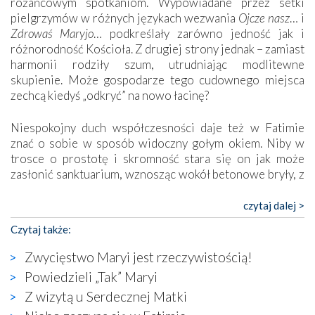
różańcowym spotkaniom. Wypowiadane przez setki
pielgrzymów w różnych językach wezwania
Ojcze nasz
… i
Zdrowaś Maryjo
… podkreślały zarówno jedność jak i
różnorodność Kościoła. Z drugiej strony jednak – zamiast
harmonii rodziły szum, utrudniając modlitewne
skupienie. Może gospodarze tego cudownego miejsca
zechcą kiedyś „odkryć” na nowo łacinę?
Niespokojny duch współczesności daje też w Fatimie
znać o sobie w sposób widoczny gołym okiem. Niby w
trosce o prostotę i skromność stara się on jak może
zasłonić sanktuarium, wznosząc wokół betonowe bryły, z
których niektóre nawet zostały poświęcone jako miejsca
katolickiego kultu. Tylko co wspólnego z żywą,
czytaj dalej >
autentyczną wiarą mogą mieć płaskie, szare bunkry albo
Czytaj także:
kaplice, w których Tabernakulum przypomina bardziej
skrzynkę na narzędzia? Albo co powiedzieć o ustawionym
Zwycięstwo Maryi jest rzeczywistością!
tuż przy nowej bazylice wielkim krzyżu, na którym
Powiedzieli „Tak” Maryi
zamiast Chrystusa umieszczono dziwaczną postać jakby
Z wizytą u Serdecznej Matki
wyjętą ze starożytnych hieroglifów? W kulturowym
kontekście naszych czasów to raczej karykatura niż godny