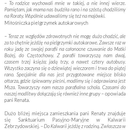
–
To rodzice wychowali mnie w takiej, a nie innej wierze.
Pamiętam, jak mama nas budziła rano i na szóstą chodziliśmy
na Roraty. Wspólnie udawaliśmy się też na majówki.
Miłośniczka pielgrzymek autokarowych
–
Teraz ze względów zdrowotnych nie mogę dużo chodzić, ale
za to chętnie jeżdżę na pielgrzymki autokarowe. Zawsze raz w
roku jadę ze swojej parafii na całonocne czuwanie do Matki
Bożej, do Częstochowy. Z parafii towarzyszą nam dwaj,
czasem trzej księża; jadą trzy, a nawet cztery autobusy.
Wszystko zaczyna się o dziewiątej wieczorem i trwa do piątej
rano. Specjalnie dla nas jest przygotowane miejsce blisko
ołtarza, gdzie śpiewamy pieśni, modlimy się i odprawiana jest
Msza. Towarzyszy nam nasza parafialna schola. Czasami do
naszej modlitwy dołączają się również inne grupy
– opowiada
pani Renata.
Dużo bliżej miejsca zamieszkania pani Renaty znajduje
się Sanktuarium Pasyjno-Maryjne w Kalwarii
Zebrzydowskiej
. – Do Kalwarii jeżdżę z rodziną. Zwłaszcza w