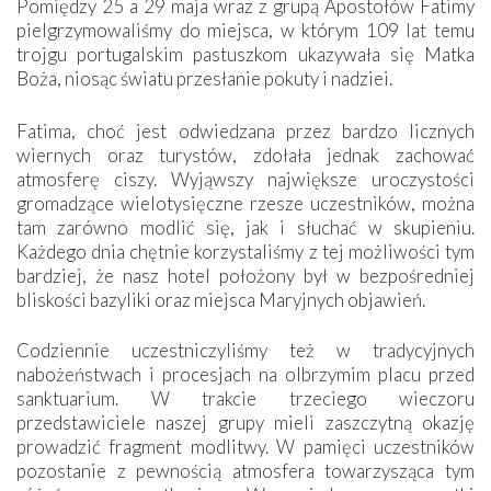
Pomiędzy 25 a 29 maja wraz z grupą Apostołów Fatimy
pielgrzymowaliśmy do miejsca, w którym 109 lat temu
trojgu portugalskim pastuszkom ukazywała się Matka
Boża, niosąc światu przesłanie pokuty i nadziei.
Fatima, choć jest odwiedzana przez bardzo licznych
wiernych oraz turystów, zdołała jednak zachować
atmosferę ciszy. Wyjąwszy największe uroczystości
gromadzące wielotysięczne rzesze uczestników, można
tam zarówno modlić się, jak i słuchać w skupieniu.
Każdego dnia chętnie korzystaliśmy z tej możliwości tym
bardziej, że nasz hotel położony był w bezpośredniej
bliskości bazyliki oraz miejsca Maryjnych objawień.
Codziennie uczestniczyliśmy też w tradycyjnych
nabożeństwach i procesjach na olbrzymim placu przed
sanktuarium. W trakcie trzeciego wieczoru
przedstawiciele naszej grupy mieli zaszczytną okazję
prowadzić fragment modlitwy. W pamięci uczestników
pozostanie z pewnością atmosfera towarzysząca tym