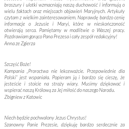
broszury i ulotki wzmacniają naszą duchowość i informują o
Podążyliśmy też śladami fatimskich wizjonerów – Łucji
wielu faktach oraz miejscach objawień Maryjnych. Artykuły
dos Santos oraz świętych Hiacynty i Franciszka Marto.
czytam z wielkim zainteresowaniem. Naprawdę bardzo cenię
Modliliśmy się przy ich grobach. Odprawiliśmy Drogę
informacje o Jezusie i Maryi, które w nieskończoność
Krzyżową w ich rodzinnych stronach, odwiedziliśmy
otwierają serca. Pamiętamy w modlitwie o Waszej pracy.
domy, w których żyli.
Pozdrawiam gorąco Pana Prezesa i cały zespół redakcyjny!
Anna ze Zgierza
W miejscu objawień Matki Bożej zapaliliśmy świece
przywiezione wraz z intencjami powierzonymi nam przez
Darczyńców w ramach akcji „Twoje światło w Fatimie”.
Podczas tej kilkudniowej wyprawy na każdym kroku
Szczęść Boże!
spotykaliśmy się z serdeczną otwartością
Kampania „Proroctwa nie lekceważcie. Przepowiednie dla
Portugalczyków. Podziwialiśmy ich ludową sztukę i
Polski” jest wspaniała. Popieram ją i bardzo się cieszę, że
zwyczaje. Mimo że nasze kraje są od siebie bardzo
jesteście i stoicie na straży wiary. Musimy dziękować i
oddalone, w żaden sposób nie czuliśmy się obco.
wspierać naszą Królową za Jej miłość do naszego Narodu.
Sprawiła to oczywiście sama Matka Boża, ale też
Zbigniew z Katowic
kulturowa bliskość biorąca swój początek w naszej
wspólnej wierze. Podczas wyjazdów do historycznych
miejsc, które znalazły się na trasie naszej pielgrzymki,
Niech będzie pochwalony Jezus Chrystus!
mieliśmy okazję przekonać się, że Maryja swoją opieką
Szanowny Panie Prezesie, dziękuję bardzo serdecznie za
otacza nie tylko nasz naród, lecz wszystkie nacje, które