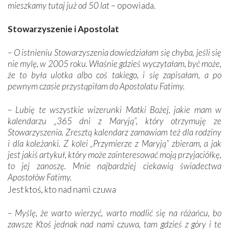
mieszkamy tutaj już od 50 lat
– opowiada.
Stowarzyszenie i Apostolat
– O istnieniu Stowarzyszenia dowiedziałam się chyba, jeśli się
nie mylę, w 2005 roku. Właśnie gdzieś wyczytałam, być może,
że to była ulotka albo coś takiego, i się zapisałam, a po
pewnym czasie przystąpiłam do Apostolatu Fatimy.
– Lubię te wszystkie wizerunki Matki Bożej, jakie mam w
kalendarzu „365 dni z Maryją”, który otrzymuję ze
Stowarzyszenia. Zresztą kalendarz zamawiam też dla rodziny
i dla koleżanki. Z kolei „Przymierze z Maryją” zbieram, a jak
jest jakiś artykuł, który może zainteresować moją przyjaciółkę,
to jej zanoszę. Mnie najbardziej ciekawią świadectwa
Apostołów Fatimy.
Jest ktoś, kto nad nami czuwa
– Myślę, że warto wierzyć, warto modlić się na różańcu, bo
zawsze Ktoś jednak nad nami czuwa, tam gdzieś z góry i te