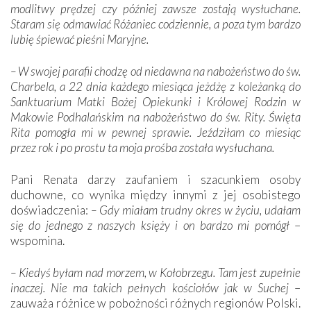
modlitwy prędzej czy później zawsze zostają wysłuchane.
Staram się odmawiać Różaniec codziennie, a poza tym bardzo
lubię śpiewać pieśni Maryjne.
– W swojej parafii chodzę od niedawna na nabożeństwo do św.
Charbela, a 22 dnia każdego miesiąca jeżdżę z koleżanką do
Sanktuarium Matki Bożej Opiekunki i Królowej Rodzin w
Makowie Podhalańskim na nabożeństwo do św. Rity. Święta
Rita pomogła mi w pewnej sprawie. Jeździłam co miesiąc
przez rok i po prostu ta moja prośba została wysłuchana.
Pani Renata darzy zaufaniem i szacunkiem osoby
duchowne, co wynika między innymi z jej osobistego
doświadczenia:
– Gdy miałam trudny okres w życiu, udałam
się do jednego z naszych księży i on bardzo mi pomógł
–
wspomina.
– Kiedyś byłam nad morzem, w Kołobrzegu. Tam jest zupełnie
inaczej. Nie ma takich pełnych kościołów jak w Suchej
–
zauważa różnice w pobożności różnych regionów Polski.