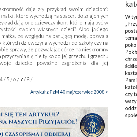
kat
eskromność daje zły przykład swoim dzieciom?
matki, które wychodzą na spacer, do znajomych
W ty
rzykład dają one dziewczynkom, które mają być w
„Prz
zystości swoich własnych dzieci? Albo jakiego
post
ej matka, ze względu na panującą modę, pozwala
tema
w których dziewczyna wychodzi do szkoły czy na
poko
obie sprawy, że pozwalając córce na nieskromny
Pokł
 przyczynia się nie tylko do jej grzechu i grzechu
chrze
woje dziecko poważne zagrożenia dla jej
ściśl
kszta
4
/
5
/
6
/
7
/
8
/
Pami
katol
Artykuł z PzM 40 maj/czerwiec 2008 >
czy t
wszys
oddzi
społ