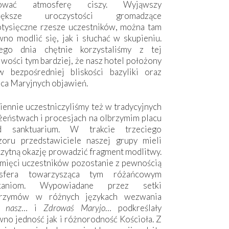
hować atmosferę ciszy. Wyjąwszy
większe uroczystości gromadzące
otysięczne rzesze uczestników, można tam
no modlić się, jak i słuchać w skupieniu.
ego dnia chętnie korzystaliśmy z tej
wości tym bardziej, że nasz hotel położony
w bezpośredniej bliskości bazyliki oraz
sca Maryjnych objawień.
ennie uczestniczyliśmy też w tradycyjnych
żeństwach i procesjach na olbrzymim placu
d sanktuarium. W trakcie trzeciego
zoru przedstawiciele naszej grupy mieli
zytną okazję prowadzić fragment modlitwy.
mięci uczestników pozostanie z pewnością
sfera towarzysząca tym różańcowym
tkaniom. Wypowiadane przez setki
grzymów w różnych językach wezwania
e nasz
… i
Zdrowaś Maryjo
… podkreślały
no jedność jak i różnorodność Kościoła. Z