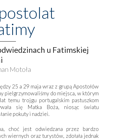
postolat
atimy
dwiedzinach u Fatimskiej
i
an Motoła
ędzy 25 a 29 maja wraz z grupą Apostołów
my pielgrzymowaliśmy do miejsca, w którym
lat temu trojgu portugalskim pastuszkom
ywała się Matka Boża, niosąc światu
łanie pokuty i nadziei.
ma, choć jest odwiedzana przez bardzo
ych wiernych oraz turystów, zdołała jednak