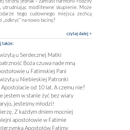
ej strony jednak – zamiast harmonii rodziły
, utrudniając modlitewne skupienie. Może
odarze tego cudownego miejsca zechcą
ś „odkryć” na nowo łacinę?
pokojny duch współczesności daje też w
czytaj dalej >
mie znać o sobie w sposób widoczny gołym
j także:
m. Niby w trosce o prostotę i skromność
a się on jak może zasłonić sanktuarium,
wizytą u Serdecznej Matki
sząc wokół betonowe bryły, z których
atrzność Boża czuwa nade mną
óre nawet zostały poświęcone jako miejsca
ostołowie u Fatimskiej Pani
ickiego kultu. Tylko co wspólnego z żywą,
ntyczną wiarą mogą mieć płaskie, szare
wizytą u Niebieskiej Patronki
ry albo kaplice, w których Tabernakulum
Apostolacie od 10 lat. A czemu nie?
omina bardziej skrzynkę na narzędzia? Albo
e jestem w stanie żyć bez wiary
owiedzieć o ustawionym tuż przy nowej
ryjo, jesteśmy młodzi!
lice wielkim krzyżu, na którym zamiast
stusa umieszczono dziwaczną postać jakby
erzę. Z każdym dniem mocniej
tą ze starożytnych hieroglifów? W
lejni apostołowie w Fatimie
rowym kontekście naszych czasów to raczej
elgrzymka Apostołów Fatimy
atura niż godny wizerunek Zbawiciela…