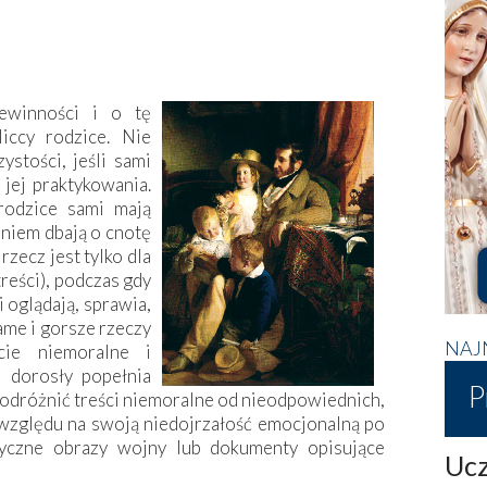
ewinności i o tę
iccy rodzice. Nie
stości, jeśli sami
 jej praktykowania.
rodzice sami mają
niem dbają o cnotę
rzecz jest tylko dla
reści), podczas gdy
i oglądają, sprawia,
ame i gorsze rzeczy
NAJ
cie niemoralne i
i dorosły popełnia
P
ak odróżnić treści niemoralne od nieodpowiednich,
ze względu na swoją niedojrzałość emocjonalną po
tyczne obrazy wojny lub dokumenty opisujące
Ucz