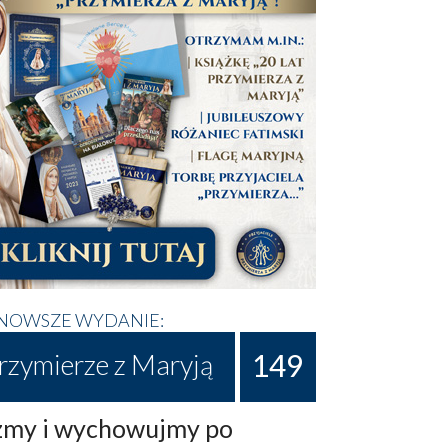
NOWSZE WYDANIE:
149
rzymierze z Maryją
my i wychowujmy po