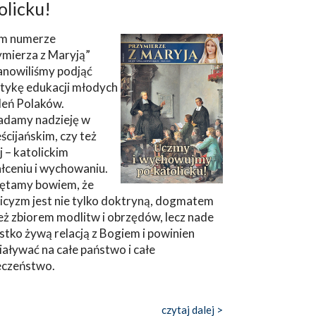
olicku!
m numerze
ymierza z Maryją”
anowiliśmy podjąć
tykę edukacji młodych
leń Polaków.
adamy nadzieję w
ścijańskim, czy też
ej – katolickim
łceniu i wychowaniu.
ętamy bowiem, że
icyzm jest nie tylko doktryną, dogmatem
eż zbiorem modlitw i obrzędów, lecz nade
tko żywą relacją z Bogiem i powinien
aływać na całe państwo i całe
eczeństwo.
czytaj dalej >