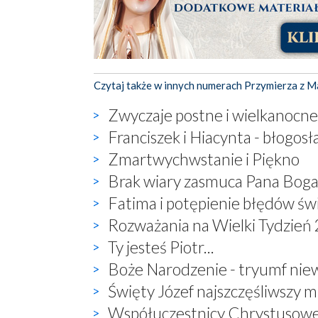
Czytaj także w innych numerach Przymierza z M
Zwyczaje postne i wielkanocne
Franciszek i Hiacynta - błogosł
Zmartwychwstanie i Piękno
Brak wiary zasmuca Pana Boga
Fatima i potępienie błędów ś
Rozważania na Wielki Tydzień
Ty jesteś Piotr...
Boże Narodzenie - tryumf nie
Święty Józef najszczęśliwszy mą
Współuczestnicy Chrystusowe