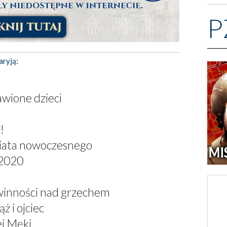
P
aryją:
awione dzieci
!
wiata nowoczesnego
 2020
winności nad grzechem
ż i ojciec
j Męki