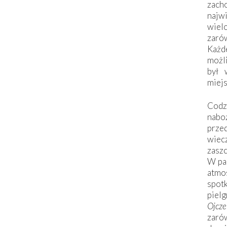
zac
naj
wiel
zarów
Każd
możli
był 
miej
Codzi
nabo
prze
wiec
zaszc
W pa
atmo
spo
piel
Ojcz
zarów