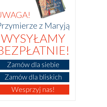
UWAGA!
Przymierze z Maryją
WYSYŁAMY
BEZPŁATNIE!
Zamów dla siebie
Zamów dla bliskich
Wesprzyj nas!