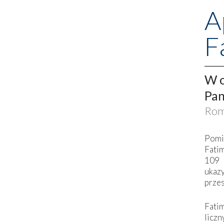
A
F
W o
Pan
Rom
Pomi
Fati
109 
ukaz
przes
Fati
liczn