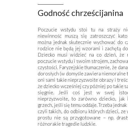
Godność chrześcijanina
Poczucie wstydu stoi tu na straży ni
niewinność muszą się zatroszczyć katol
można jednak skutecznie wychować do czy
rodzice nie będą jej wzorami i zachętą do
Dziecko musi widzieć na co dzień, że 
poczucie wstydu i swoim strojem, zachowa
czystości. Faryzejskie tłumaczenie, że dana 
dorosłych (w domyśle zawiera niemoralne t
oni sami takie nieprzyzwoite obrazy i treśc
że dziecko wcześniej czy później po takie s
sięgnie. Jeśli coś jest w swej isto
nieprzyzwoite, to zarówno dziecko, jak 
grzech, jeśli się temu oddaje. Trzeba jedn
czyli takich, do odbioru których dzieci, 
prostu nie są przygotowane – np. dras
różnorakie tragedie ludzkie.