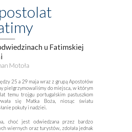
postolat
atimy
dwiedzinach u Fatimskiej
i
an Motoła
ędzy 25 a 29 maja wraz z grupą Apostołów
my pielgrzymowaliśmy do miejsca, w którym
lat temu trojgu portugalskim pastuszkom
ywała się Matka Boża, niosąc światu
łanie pokuty i nadziei.
ma, choć jest odwiedzana przez bardzo
ych wiernych oraz turystów, zdołała jednak