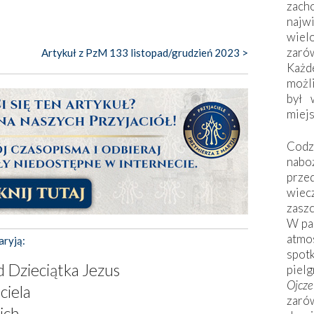
zac
naj
wiel
zarów
Artykuł z PzM 133 listopad/grudzień 2023 >
Każd
możli
był 
miej
Codzi
nabo
prze
wiec
zaszc
W pa
atmo
aryją:
spo
d Dzieciątka Jezus
piel
Ojcz
ciela
zarów
ich