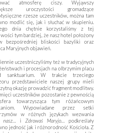
hować atmosferę ciszy. Wyjąwszy
większe uroczystości gromadzące
otysięczne rzesze uczestników, można tam
no modlić się, jak i słuchać w skupieniu.
ego dnia chętnie korzystaliśmy z tej
wości tym bardziej, że nasz hotel położony
w bezpośredniej bliskości bazyliki oraz
sca Maryjnych objawień.
ennie uczestniczyliśmy też w tradycyjnych
żeństwach i procesjach na olbrzymim placu
d sanktuarium. W trakcie trzeciego
zoru przedstawiciele naszej grupy mieli
zytną okazję prowadzić fragment modlitwy.
mięci uczestników pozostanie z pewnością
sfera towarzysząca tym różańcowym
tkaniom. Wypowiadane przez setki
grzymów w różnych językach wezwania
e nasz
… i
Zdrowaś Maryjo
… podkreślały
no jedność jak i różnorodność Kościoła. Z