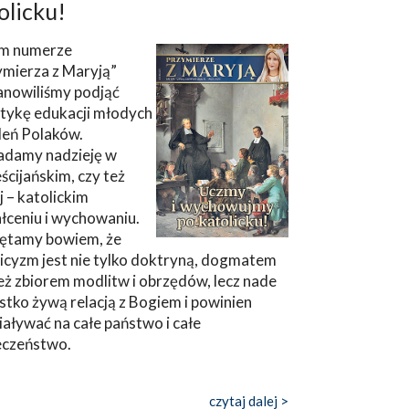
olicku!
m numerze
ymierza z Maryją”
anowiliśmy podjąć
tykę edukacji młodych
leń Polaków.
adamy nadzieję w
ścijańskim, czy też
ej – katolickim
łceniu i wychowaniu.
ętamy bowiem, że
icyzm jest nie tylko doktryną, dogmatem
eż zbiorem modlitw i obrzędów, lecz nade
tko żywą relacją z Bogiem i powinien
aływać na całe państwo i całe
eczeństwo.
czytaj dalej >