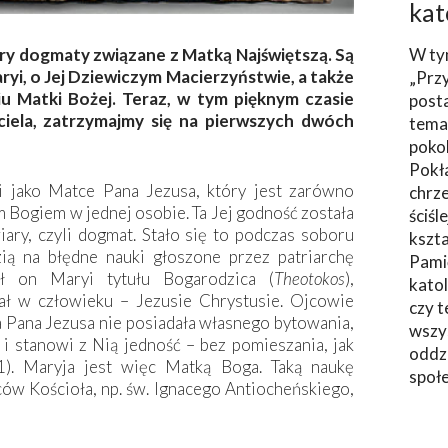
kat
ery dogmaty związane z Matką Najświętszą. Są
W ty
yi, o Jej Dziewiczym Macierzyństwie, a także
„Prz
u Matki Bożej. Teraz, w tym pięknym czasie
post
ciela, zatrzymajmy się na pierwszych dwóch
tema
poko
Pokł
yi jako Matce Pana Jezusa, który jest zarówno
chrze
Bogiem w jednej osobie. Ta Jej godność została
ściśl
ary, czyli dogmat. Stało się to podczas soboru
kszta
ą na błędne nauki głoszone przez patriarchę
Pami
ał on Maryi tytułu Bogarodzica (
Theotokos
),
katol
kał w człowieku – Jezusie Chrystusie. Ojcowie
czy t
ra Pana Jezusa nie posiadała własnego bytowania,
wszys
 i stanowi z Nią jedność – bez pomieszania, jak
oddzi
). Maryja jest więc Matką Boga. Taką naukę
społ
ów Kościoła, np. św. Ignacego Antiocheńskiego,