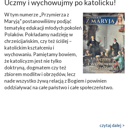
Uczmy i wychowujmy po katolicku!
W tym numerze „Przymierza z
Maryją” postanowiliśmy podjąć
tematykę edukacji młodych pokoleń
Polaków. Pokładamy nadzieję w
chrześcijańskim, czy też ściślej –
katolickim kształceniu i
wychowaniu. Pamiętamy bowiem,
że katolicyzm jest nie tylko
doktryną, dogmatem czy też
zbiorem modlitw i obrzędów, lecz
nade wszystko żywą relacją z Bogiem i powinien
oddziaływać na całe państwo i całe społeczeństwo.
czytaj dalej >