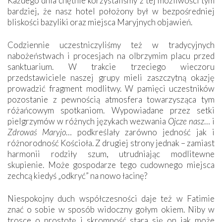
Każdego dnia chętnie korzystaliśmy z tej możliwości tym
bardziej, że nasz hotel położony był w bezpośredniej
bliskości bazyliki oraz miejsca Maryjnych objawień.
Codziennie uczestniczyliśmy też w tradycyjnych
nabożeństwach i procesjach na olbrzymim placu przed
sanktuarium. W trakcie trzeciego wieczoru
przedstawiciele naszej grupy mieli zaszczytną okazję
prowadzić fragment modlitwy. W pamięci uczestników
pozostanie z pewnością atmosfera towarzysząca tym
różańcowym spotkaniom. Wypowiadane przez setki
pielgrzymów w różnych językach wezwania
Ojcze nasz
… i
Zdrowaś Maryjo
… podkreślały zarówno jedność jak i
różnorodność Kościoła. Z drugiej strony jednak – zamiast
harmonii rodziły szum, utrudniając modlitewne
skupienie. Może gospodarze tego cudownego miejsca
zechcą kiedyś „odkryć” na nowo łacinę?
Niespokojny duch współczesności daje też w Fatimie
znać o sobie w sposób widoczny gołym okiem. Niby w
trosce o prostotę i skromność stara się on jak może