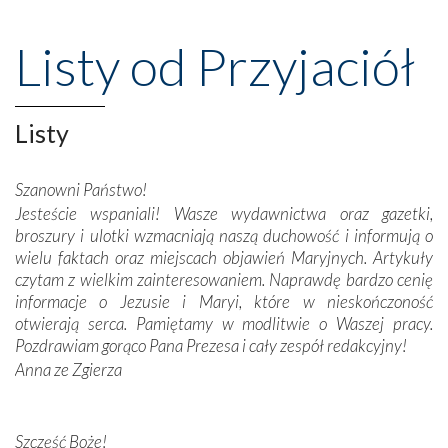
wspaniałe klasztory w miasteczku Alcobaça czy w Batalhi,
przeniosły nas do czasów, gdy świątynie bez wątpienia
Listy od Przyjaciół
wznoszono na chwałę Bożą, na przykład – w podzięce za
Opatrznościową pomoc w wygranej bitwie o
niepodległość kraju. Zachwyt budziła potężna, a zarazem
misterna architektura tych monumentalnych dzieł,
Listy
wspaniałe zdobienia, dbałość ich twórców o detale,
połączenie talentów z wytrwałością i pracowitością
Szanowni Państwo!
budowniczych.
Jesteście wspaniali! Wasze wydawnictwa oraz gazetki,
broszury i ulotki wzmacniają naszą duchowość i informują o
Podążyliśmy też śladami fatimskich wizjonerów – Łucji
wielu faktach oraz miejscach objawień Maryjnych. Artykuły
dos Santos oraz świętych Hiacynty i Franciszka Marto.
czytam z wielkim zainteresowaniem. Naprawdę bardzo cenię
Modliliśmy się przy ich grobach. Odprawiliśmy Drogę
informacje o Jezusie i Maryi, które w nieskończoność
Krzyżową w ich rodzinnych stronach, odwiedziliśmy
otwierają serca. Pamiętamy w modlitwie o Waszej pracy.
domy, w których żyli.
Pozdrawiam gorąco Pana Prezesa i cały zespół redakcyjny!
Anna ze Zgierza
W miejscu objawień Matki Bożej zapaliliśmy świece
przywiezione wraz z intencjami powierzonymi nam przez
Darczyńców w ramach akcji „Twoje światło w Fatimie”.
Podczas tej kilkudniowej wyprawy na każdym kroku
Szczęść Boże!