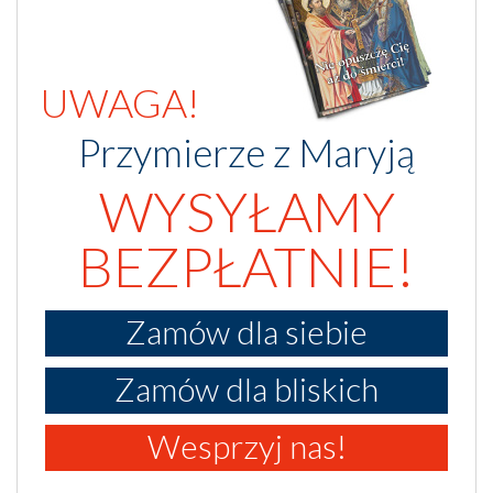
UWAGA!
Przymierze z Maryją
WYSYŁAMY
BEZPŁATNIE!
Zamów dla siebie
Zamów dla bliskich
Wesprzyj nas!