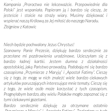
spotykaliśmy się z serdeczną otwartością
Kampania „Proroctwa nie lekceważcie. Przepowiednie dla
Portugalczyków. Podziwialiśmy ich ludową sztukę i
Polski” jest wspaniała. Popieram ją i bardzo się cieszę, że
zwyczaje. Mimo że nasze kraje są od siebie bardzo
jesteście i stoicie na straży wiary. Musimy dziękować i
oddalone, w żaden sposób nie czuliśmy się obco.
wspierać naszą Królową za Jej miłość do naszego Narodu.
Sprawiła to oczywiście sama Matka Boża, ale też
Zbigniew z Katowic
kulturowa bliskość biorąca swój początek w naszej
wspólnej wierze. Podczas wyjazdów do historycznych
miejsc, które znalazły się na trasie naszej pielgrzymki,
Niech będzie pochwalony Jezus Chrystus!
mieliśmy okazję przekonać się, że Maryja swoją opieką
Szanowny Panie Prezesie, dziękuję bardzo serdecznie za
otacza nie tylko nasz naród, lecz wszystkie nacje, które
przesłane mi pozdrowienia urodzinowe. Ucieszyłam się z
się Jej ufnie oddają, a także każdą osobę, która zawierza
bardzo ładnej kartki. Jestem dumna z działalności
Jej siebie oraz swych bliskich.
apostolskiej, jaką Państwo prowadzą. Podobają mi się bardzo
czasopisma „Przymierze z Maryją” i „Apostoł Fatimy”. Cieszę
Dzieje Portugalii to również historia wierności Bogu i
się z tego, że mogę w nich znaleźć wiele bardzo ciekawych
odstępstw, także w życiu władców. Trudne momenty w
artykułów poruszających interesujące mnie tematy. Cieszę się
wymiarze tak osobistym, jak i zbiorowym, przypominają o
z tego, że wiele osób może korzystać z tych czasopism.
konieczności ciągłego zabiegania o własną duszę i o łaskę
Pragnęłabym bardzo, aby wielu Polaków mogło zapoznać się z
Opatrzności. Wierność przynosi pomyślność –
tymi ciekawymi gazetami.
przynajmniej w życiu duchowym. Odstępstwo owocuje
Bardzo serdecznie dziękuję za otrzymane ostatnio
nieszczęściem i śmiercią. Te uniwersalne prawdy
„Przymierze z Maryją” i „Apostoła Fatimy”. Znalazłam w tych