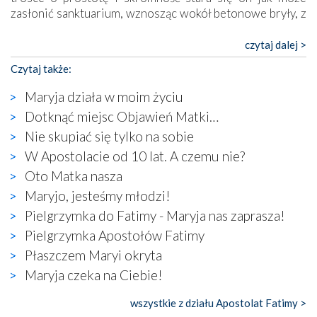
zasłonić sanktuarium, wznosząc wokół betonowe bryły, z
których niektóre nawet zostały poświęcone jako miejsca
katolickiego kultu. Tylko co wspólnego z żywą,
czytaj dalej >
autentyczną wiarą mogą mieć płaskie, szare bunkry albo
Czytaj także:
kaplice, w których Tabernakulum przypomina bardziej
skrzynkę na narzędzia? Albo co powiedzieć o ustawionym
Maryja działa w moim życiu
tuż przy nowej bazylice wielkim krzyżu, na którym
Dotknąć miejsc Objawień Matki…
zamiast Chrystusa umieszczono dziwaczną postać jakby
Nie skupiać się tylko na sobie
wyjętą ze starożytnych hieroglifów? W kulturowym
kontekście naszych czasów to raczej karykatura niż godny
W Apostolacie od 10 lat. A czemu nie?
wizerunek Zbawiciela…
Oto Matka nasza
Zatem nawet w bezpośrednim otoczeniu sanktuarium
Maryjo, jesteśmy młodzi!
naocznie przekonaliśmy się, że wewnątrz Kościoła toczy
Pielgrzymka do Fatimy - Maryja nas zaprasza!
się ogromna walka o kształt katolicyzmu i o serca
wierzących. Do czego to zmaganie może prowadzić,
Pielgrzymka Apostołów Fatimy
widzieliśmy w urokliwym, niewielkim mieście Obidos,
Płaszczem Maryi okryta
gdzie w miejscu dawnego kościoła działa dzisiaj…
Maryja czeka na Ciebie!
księgarnia.
wszystkie z działu Apostolat Fatimy >
Nasze pielgrzymkowe wyprawy, których celem były