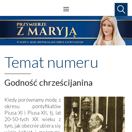
Temat numeru
Godność chrześcijanina
Kiedy porównamy modę z
okresu pontyfikatów
Piusa XI i Piusa XII, tj. lat
20-50-tych XX wieku z
tym, jak obecnie ubiera się