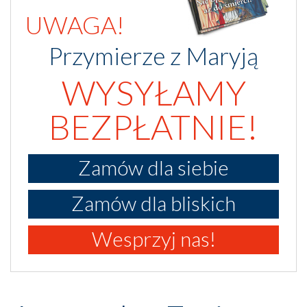
UWAGA!
Przymierze z Maryją
WYSYŁAMY
BEZPŁATNIE!
Zamów dla siebie
Zamów dla bliskich
Wesprzyj nas!