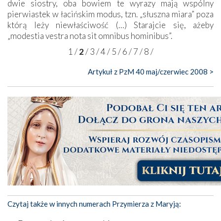
dwie siostry, oba bowiem te wyrazy mają wspólny
pierwiastek w łacińskim modus, tzn. „słuszna miara” poza
którą leży niewłaściwość (…) Starajcie się, ażeby
„modestia vestra nota sit omnibus hominibus”.
1
/
2
/
3
/
4
/
5
/
6
/
7
/
8
/
Artykuł z PzM 40 maj/czerwiec 2008 >
Czytaj także w innych numerach Przymierza z Maryją: