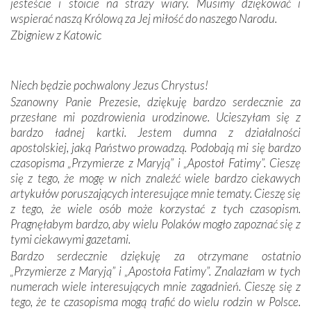
jesteście i stoicie na straży wiary. Musimy dziękować i
oddalone, w żaden sposób nie czuliśmy się obco.
wspierać naszą Królową za Jej miłość do naszego Narodu.
Sprawiła to oczywiście sama Matka Boża, ale też
Zbigniew z Katowic
kulturowa bliskość biorąca swój początek w naszej
wspólnej wierze. Podczas wyjazdów do historycznych
miejsc, które znalazły się na trasie naszej pielgrzymki,
Niech będzie pochwalony Jezus Chrystus!
mieliśmy okazję przekonać się, że Maryja swoją opieką
Szanowny Panie Prezesie, dziękuję bardzo serdecznie za
otacza nie tylko nasz naród, lecz wszystkie nacje, które
przesłane mi pozdrowienia urodzinowe. Ucieszyłam się z
się Jej ufnie oddają, a także każdą osobę, która zawierza
bardzo ładnej kartki. Jestem dumna z działalności
Jej siebie oraz swych bliskich.
apostolskiej, jaką Państwo prowadzą. Podobają mi się bardzo
czasopisma „Przymierze z Maryją” i „Apostoł Fatimy”. Cieszę
Dzieje Portugalii to również historia wierności Bogu i
się z tego, że mogę w nich znaleźć wiele bardzo ciekawych
odstępstw, także w życiu władców. Trudne momenty w
artykułów poruszających interesujące mnie tematy. Cieszę się
wymiarze tak osobistym, jak i zbiorowym, przypominają o
z tego, że wiele osób może korzystać z tych czasopism.
konieczności ciągłego zabiegania o własną duszę i o łaskę
Pragnęłabym bardzo, aby wielu Polaków mogło zapoznać się z
Opatrzności. Wierność przynosi pomyślność –
tymi ciekawymi gazetami.
przynajmniej w życiu duchowym. Odstępstwo owocuje
Bardzo serdecznie dziękuję za otrzymane ostatnio
nieszczęściem i śmiercią. Te uniwersalne prawdy
„Przymierze z Maryją” i „Apostoła Fatimy”. Znalazłam w tych
przychodziły na myśl, gdy słuchaliśmy opowieści
numerach wiele interesujących mnie zagadnień. Cieszę się z
przewodników o portugalskich monarchach i wodzach,
tego, że te czasopisma mogą trafić do wielu rodzin w Polsce.
zwycięskich bitwach i nieszczęśliwych losach grzesznych