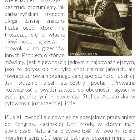
wiele kobiet i mężczyzn,
bez trudu zrozumiemy, jak
barbarzyńskim trendom
ulega dzisiaj znaczna
liczba osób, które nie
troszcząc się o własną
niewinność, grzeszą i
prowokują do grzechów
innych. Problem, o którym
mówimy, jest z pewnością jednym z najpoważniejszych,
jako że dotyka on nie tylko cnót chrześcijańskich, ale
również zdrowia moralnego całej społeczności ludzkiej.
Jak słusznie pisał starożytny poeta: „Prywatna
rozwiązłość prowadzi zawsze do obecności nagości w
życiu publicznym” – stwierdza Stolica Apostolska w
cytowanym już wcześniej liście.
Pius XII zwrócił się również ze specjalnym przesłaniem
do Kongresu Łacińskiej Unii Mody, w którym m.in.
stwierdzał: Naturalna przyzwoitość w swoim ściśle
moralnym sensie (…) oparta jest na wrodzonej i mniej lub