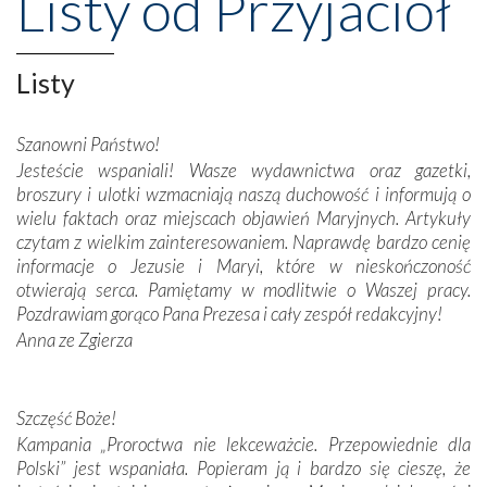
Listy od Przyjaciół
wznoszono na chwałę Bożą, na przykład – w podzięce za
Opatrznościową pomoc w wygranej bitwie o
niepodległość kraju. Zachwyt budziła potężna, a zarazem
misterna architektura tych monumentalnych dzieł,
Listy
wspaniałe zdobienia, dbałość ich twórców o detale,
połączenie talentów z wytrwałością i pracowitością
Szanowni Państwo!
budowniczych.
Jesteście wspaniali! Wasze wydawnictwa oraz gazetki,
broszury i ulotki wzmacniają naszą duchowość i informują o
Podążyliśmy też śladami fatimskich wizjonerów – Łucji
wielu faktach oraz miejscach objawień Maryjnych. Artykuły
dos Santos oraz świętych Hiacynty i Franciszka Marto.
czytam z wielkim zainteresowaniem. Naprawdę bardzo cenię
Modliliśmy się przy ich grobach. Odprawiliśmy Drogę
informacje o Jezusie i Maryi, które w nieskończoność
Krzyżową w ich rodzinnych stronach, odwiedziliśmy
otwierają serca. Pamiętamy w modlitwie o Waszej pracy.
domy, w których żyli.
Pozdrawiam gorąco Pana Prezesa i cały zespół redakcyjny!
Anna ze Zgierza
W miejscu objawień Matki Bożej zapaliliśmy świece
przywiezione wraz z intencjami powierzonymi nam przez
Darczyńców w ramach akcji „Twoje światło w Fatimie”.
Podczas tej kilkudniowej wyprawy na każdym kroku
Szczęść Boże!
spotykaliśmy się z serdeczną otwartością
Kampania „Proroctwa nie lekceważcie. Przepowiednie dla
Portugalczyków. Podziwialiśmy ich ludową sztukę i
Polski” jest wspaniała. Popieram ją i bardzo się cieszę, że
zwyczaje. Mimo że nasze kraje są od siebie bardzo