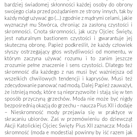
bardziej świadomej skłonności każdej osoby do obrony
swojego ciała przed pożądaniem ze strony innych, tak by
każdy mógł używać go (…) zgodnie z mądrymi celami, jakie
wyznaczył mu Stwórca, chroniąc za zasłoną czystości i
skromności. Cnota skromności, jak uczy Ojciec Święty,
jest naturalnym bastionem czystości i gwarantuje jej
skuteczną obronę. Papież podkreślił, że każdy człowiek
słyszy ostrzegający głos wstydliwości od momentu, w
którym zaczyna używać rozumu i to zanim jeszcze
zrozumie pełne znaczenie i sens czystości. Dlatego też
skromność dla każdego z nas musi być ważniejsza od
wszelkich chwilowych tendencji i kaprysów. Musi też
zdecydowanie panować nad modą. Dalej Papież zauważył,
że istnieją mody, które są nieprzyzwoite i stają się w ten
sposób przyczyną grzechów. Moda nie może być nigdy
bezpośrednią okazją do grzechu – naucza Pius XII i dodaje
– Nieskromność mody przejawia się w praktyce w
skracaniu ubiorów. Zaś w przemówieniu do dziewcząt
Akcji Katolickiej Ojciec Święty Pius XII zaznacza: Moda i
skromność (moda e modestia) powinny by iść razem jak