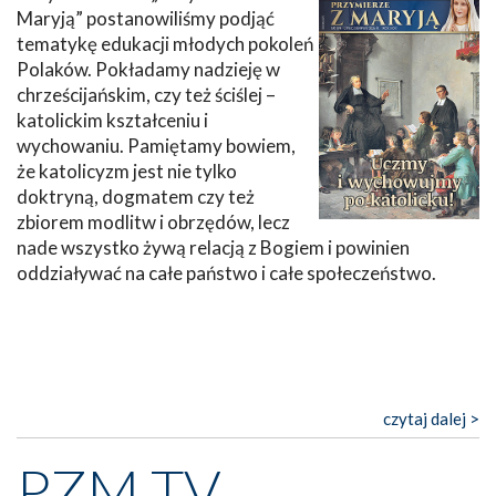
Maryją” postanowiliśmy podjąć
tematykę edukacji młodych pokoleń
Polaków. Pokładamy nadzieję w
chrześcijańskim, czy też ściślej –
katolickim kształceniu i
wychowaniu. Pamiętamy bowiem,
że katolicyzm jest nie tylko
doktryną, dogmatem czy też
zbiorem modlitw i obrzędów, lecz
nade wszystko żywą relacją z Bogiem i powinien
oddziaływać na całe państwo i całe społeczeństwo.
czytaj dalej >
PZM TV