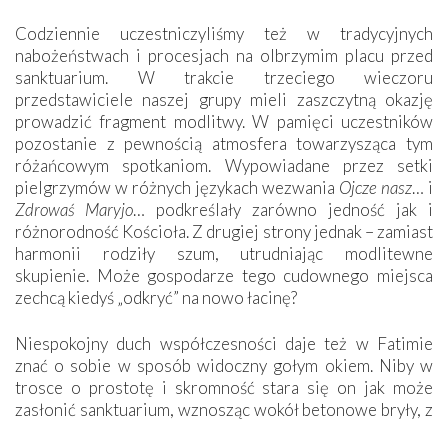
Codziennie uczestniczyliśmy też w tradycyjnych
nabożeństwach i procesjach na olbrzymim placu przed
sanktuarium. W trakcie trzeciego wieczoru
przedstawiciele naszej grupy mieli zaszczytną okazję
prowadzić fragment modlitwy. W pamięci uczestników
pozostanie z pewnością atmosfera towarzysząca tym
różańcowym spotkaniom. Wypowiadane przez setki
pielgrzymów w różnych językach wezwania
Ojcze nasz
… i
Zdrowaś Maryjo
… podkreślały zarówno jedność jak i
różnorodność Kościoła. Z drugiej strony jednak – zamiast
harmonii rodziły szum, utrudniając modlitewne
skupienie. Może gospodarze tego cudownego miejsca
zechcą kiedyś „odkryć” na nowo łacinę?
Niespokojny duch współczesności daje też w Fatimie
znać o sobie w sposób widoczny gołym okiem. Niby w
trosce o prostotę i skromność stara się on jak może
zasłonić sanktuarium, wznosząc wokół betonowe bryły, z
których niektóre nawet zostały poświęcone jako miejsca