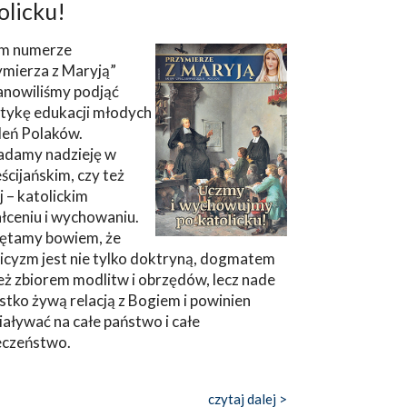
olicku!
m numerze
ymierza z Maryją”
anowiliśmy podjąć
tykę edukacji młodych
leń Polaków.
adamy nadzieję w
ścijańskim, czy też
ej – katolickim
łceniu i wychowaniu.
ętamy bowiem, że
icyzm jest nie tylko doktryną, dogmatem
eż zbiorem modlitw i obrzędów, lecz nade
tko żywą relacją z Bogiem i powinien
aływać na całe państwo i całe
eczeństwo.
czytaj dalej >