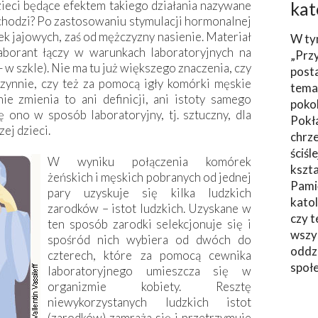
ieci będące efektem takiego działania nazywane
kat
chodzi? Po zastosowaniu stymulacji hormonalnej
ek jajowych, zaś od mężczyzny nasienie. Materiał
W ty
aborant łączy w warunkach laboratoryjnych na
„Prz
 –
w szkle). Nie ma tu już większego znaczenia, czy
post
ynnie, czy też za pomocą igły komórki męskie
tema
 zmienia to ani definicji, ani istoty samego
poko
ono w sposób laboratoryjny, tj. sztuczny, dla
Pokł
ej dzieci.
chrze
ściśl
W wyniku połączenia komórek
kszta
żeńskich i męskich pobranych od jednej
Pami
pary uzyskuje się kilka ludzkich
katol
zarodków – istot ludzkich. Uzyskane w
czy t
ten sposób zarodki selekcjonuje się i
wszys
spośród nich wybiera od dwóch do
oddzi
czterech, które za pomocą cewnika
społ
laboratoryjnego umieszcza się w
organizmie kobiety. Resztę
niewykorzystanych ludzkich istot
(zarodków) zamraża się i przetrzymuje