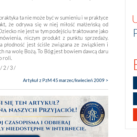
 praktyka ta nie może być w sumieniu i w praktyce
fakt, że odrywa się w niej miłość małżeńską od
ziecko nie jest w tym podejściu traktowane jako
mówienia, niczym produkt z punktu sprzedaży.
 płodność jest ściśle związana ze związkiem i
ch na wolę Bożą. To Bóg jest bowiem dawcą daru
 roli.
/
2
/
3
/
Artykuł z PzM 45 marzec/kwiecień 2009 >