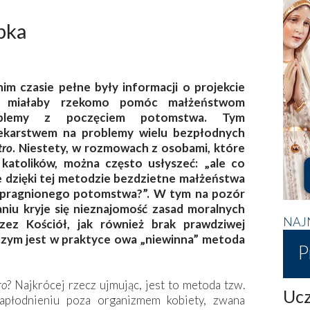
apka
im czasie pełne były informacji o projekcie
a miałaby rzekomo pomóc małżeństwom
blemy z poczęciem potomstwa. Tym
lekarstwem na problemy wielu bezpłodnych
tro
. Niestety, w rozmowach z osobami, które
 katolików, można często usłyszeć: „ale co
e dzięki tej metodzie bezdzietne małżeństwa
 upragnionego potomstwa?”. W
tym na pozór
niu kryje się nieznajomość zasad moralnych
NAJ
zez Kościół, jak również brak prawdziwej
czym jest w praktyce owa „niewinna” metoda
P
ro
? Najkrócej rzecz ujmując, jest to metoda tzw.
Ucz
apłodnieniu poza organizmem kobiety, zwana