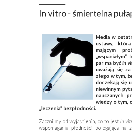
In vitro - śmiertelna puł
Media w ostatn
ustawy, któr
mającym pro
„wspaniałym” 
par ma być
in vi
uważają się za
złego w tym, ż
doczekają się
niewinnym pyta
nauczanych pr
wiedzy o tym, 
„leczenia” bezpłodności.
Zacznijmy od wyjaśnienia, co to jest
in vit
wspomagania płodności polegająca na z