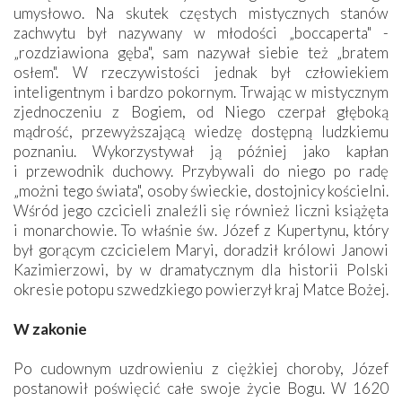
umysłowo. Na skutek częstych mistycznych stanów
zachwytu był nazywany w młodości „boccaperta" -
„rozdziawiona gęba", sam nazywał siebie też „bratem
osłem". W rzeczywistości jednak był człowiekiem
inteligentnym i bardzo pokornym. Trwając w mistycznym
zjednoczeniu z Bogiem, od Niego czerpał głęboką
mądrość, przewyższającą wiedzę dostępną ludzkiemu
poznaniu. Wykorzystywał ją później jako kapłan
i przewodnik duchowy. Przybywali do niego po radę
„możni tego świata", osoby świeckie, dostojnicy kościelni.
Wśród jego czcicieli znaleźli się również liczni książęta
i monarchowie. To właśnie św. Józef z Kupertynu, który
był gorącym czcicielem Maryi, doradził królowi Janowi
Kazimierzowi, by w dramatycznym dla historii Polski
okresie potopu szwedzkiego powierzył kraj Matce Bożej.
W zakonie
Po cudownym uzdrowieniu z ciężkiej choroby, Józef
postanowił poświęcić całe swoje życie Bogu. W 1620