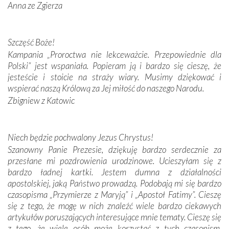
Anna ze Zgierza
W miejscu objawień Matki Bożej zapaliliśmy świece
przywiezione wraz z intencjami powierzonymi nam przez
Darczyńców w ramach akcji „Twoje światło w Fatimie”.
Szczęść Boże!
Podczas tej kilkudniowej wyprawy na każdym kroku
Kampania „Proroctwa nie lekceważcie. Przepowiednie dla
spotykaliśmy się z serdeczną otwartością
Polski” jest wspaniała. Popieram ją i bardzo się cieszę, że
Portugalczyków. Podziwialiśmy ich ludową sztukę i
jesteście i stoicie na straży wiary. Musimy dziękować i
zwyczaje. Mimo że nasze kraje są od siebie bardzo
wspierać naszą Królową za Jej miłość do naszego Narodu.
oddalone, w żaden sposób nie czuliśmy się obco.
Zbigniew z Katowic
Sprawiła to oczywiście sama Matka Boża, ale też
kulturowa bliskość biorąca swój początek w naszej
wspólnej wierze. Podczas wyjazdów do historycznych
miejsc, które znalazły się na trasie naszej pielgrzymki,
Niech będzie pochwalony Jezus Chrystus!
mieliśmy okazję przekonać się, że Maryja swoją opieką
Szanowny Panie Prezesie, dziękuję bardzo serdecznie za
otacza nie tylko nasz naród, lecz wszystkie nacje, które
przesłane mi pozdrowienia urodzinowe. Ucieszyłam się z
się Jej ufnie oddają, a także każdą osobę, która zawierza
bardzo ładnej kartki. Jestem dumna z działalności
Jej siebie oraz swych bliskich.
apostolskiej, jaką Państwo prowadzą. Podobają mi się bardzo
czasopisma „Przymierze z Maryją” i „Apostoł Fatimy”. Cieszę
Dzieje Portugalii to również historia wierności Bogu i
się z tego, że mogę w nich znaleźć wiele bardzo ciekawych
odstępstw, także w życiu władców. Trudne momenty w
artykułów poruszających interesujące mnie tematy. Cieszę się
wymiarze tak osobistym, jak i zbiorowym, przypominają o
z tego, że wiele osób może korzystać z tych czasopism.