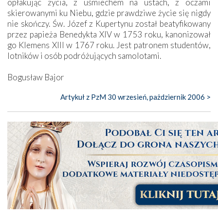
opłakując życia, z uśmiechem na ustach, z oczami
skierowanymi ku Niebu, gdzie prawdziwe życie się nigdy
nie skończy. Św. Józef z Kupertynu został beatyfikowany
przez papieża Benedykta XIV w 1753 roku, kanonizował
go Klemens XIII w 1767 roku. Jest patronem studentów,
lotników i osób podróżujących samolotami.
Bogusław Bajor
Artykuł z PzM 30 wrzesień, pażdziernik 2006 >