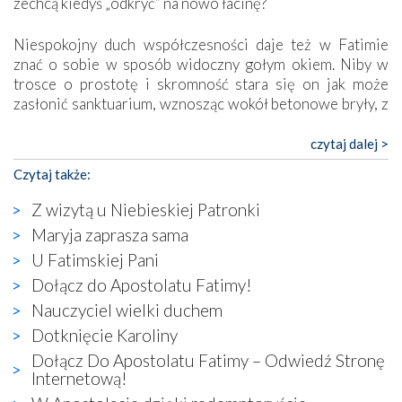
zechcą kiedyś „odkryć” na nowo łacinę?
Niespokojny duch współczesności daje też w Fatimie
znać o sobie w sposób widoczny gołym okiem. Niby w
trosce o prostotę i skromność stara się on jak może
zasłonić sanktuarium, wznosząc wokół betonowe bryły, z
których niektóre nawet zostały poświęcone jako miejsca
katolickiego kultu. Tylko co wspólnego z żywą,
czytaj dalej >
autentyczną wiarą mogą mieć płaskie, szare bunkry albo
Czytaj także:
kaplice, w których Tabernakulum przypomina bardziej
skrzynkę na narzędzia? Albo co powiedzieć o ustawionym
Z wizytą u Niebieskiej Patronki
tuż przy nowej bazylice wielkim krzyżu, na którym
Maryja zaprasza sama
zamiast Chrystusa umieszczono dziwaczną postać jakby
U Fatimskiej Pani
wyjętą ze starożytnych hieroglifów? W kulturowym
kontekście naszych czasów to raczej karykatura niż godny
Dołącz do Apostolatu Fatimy!
wizerunek Zbawiciela…
Nauczyciel wielki duchem
Zatem nawet w bezpośrednim otoczeniu sanktuarium
Dotknięcie Karoliny
naocznie przekonaliśmy się, że wewnątrz Kościoła toczy
Dołącz Do Apostolatu Fatimy – Odwiedź Stronę
się ogromna walka o kształt katolicyzmu i o serca
Internetową!
wierzących. Do czego to zmaganie może prowadzić,
widzieliśmy w urokliwym, niewielkim mieście Obidos,