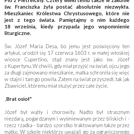
Pio z Pietrelciny. Cztery wieki temu także w zakonie
św. Franciszka żyła postać absolutnie niezwykła.
Mieszkaniec Królestwa Chrystusowego, które nie
jest z tego świata. Pamiętajmy o nim każdego
18 września, kiedy przypada jego wspomnienie
liturgiczne.
Św. Józef Maria Desa, bo jemu jest poświęcony ten
artykuł, urodził się 17 czerwca 1603 r. w małej włoskiej
wiosce Cupertino, stąd znany jest jako św. Józef
z Kupertynu. W chwili, gdy miał przyjść na świat, ojcu jego
za długi zajmowano mieszkanie, matka schroniła się więc
w stajni i tam go powiła. Zatem na świat przyszedł, tak jak
Zbawiciel, któremu miał służyć przez całe życie.
„
Brat osioł"
Józef był wątły i chorowity. Nadto był strasznym
niezdarą, pogardzanym i wyśmiewanym przez bliskich i -
rzecz rzadka - bardzo szorstko traktowanym także przez
matkę. W szkole niektórzy uważali go za ograniczonego