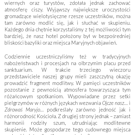
wiernych oraz turystów, zdołała jednak zachować
atmosferę ciszy. Wyjąwszy największe uroczystości
gromadzące wielotysięczne rzesze uczestników, można
tam zarówno modlić się, jak i słuchać w skupieniu.
Każdego dnia chętnie korzystaliśmy z tej możliwości tym
bardziej, że nasz hotel położony był w bezpośredniej
bliskości bazyliki oraz miejsca Maryjnych objawień.
Codziennie uczestniczyliśmy też w tradycyjnych
nabożeństwach i procesjach na olbrzymim placu przed
sanktuarium. W trakcie trzeciego wieczoru
przedstawiciele naszej grupy mieli zaszczytną okazję
prowadzić fragment modlitwy. W pamięci uczestników
pozostanie z pewnością atmosfera towarzysząca tym
różańcowym spotkaniom. Wypowiadane przez setki
pielgrzymów w różnych językach wezwania
Ojcze nasz
… i
Zdrowaś Maryjo
… podkreślały zarówno jedność jak i
różnorodność Kościoła. Z drugiej strony jednak – zamiast
harmonii rodziły szum, utrudniając modlitewne
skupienie. Może gospodarze tego cudownego miejsca