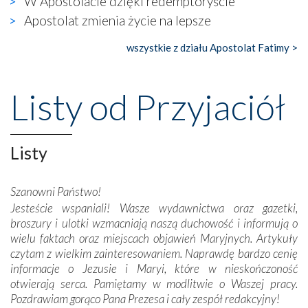
W Apostolacie dzięki redemptoryście
gdzie w miejscu dawnego kościoła działa dzisiaj…
Apostolat zmienia życie na lepsze
księgarnia.
wszystkie z działu Apostolat Fatimy >
Nasze pielgrzymkowe wyprawy, których celem były
wspaniałe klasztory w miasteczku Alcobaça czy w Batalhi,
przeniosły nas do czasów, gdy świątynie bez wątpienia
Listy od Przyjaciół
wznoszono na chwałę Bożą, na przykład – w podzięce za
Opatrznościową pomoc w wygranej bitwie o
niepodległość kraju. Zachwyt budziła potężna, a zarazem
Listy
misterna architektura tych monumentalnych dzieł,
wspaniałe zdobienia, dbałość ich twórców o detale,
połączenie talentów z wytrwałością i pracowitością
Szanowni Państwo!
budowniczych.
Jesteście wspaniali! Wasze wydawnictwa oraz gazetki,
broszury i ulotki wzmacniają naszą duchowość i informują o
Podążyliśmy też śladami fatimskich wizjonerów – Łucji
wielu faktach oraz miejscach objawień Maryjnych. Artykuły
dos Santos oraz świętych Hiacynty i Franciszka Marto.
czytam z wielkim zainteresowaniem. Naprawdę bardzo cenię
Modliliśmy się przy ich grobach. Odprawiliśmy Drogę
informacje o Jezusie i Maryi, które w nieskończoność
Krzyżową w ich rodzinnych stronach, odwiedziliśmy
otwierają serca. Pamiętamy w modlitwie o Waszej pracy.
domy, w których żyli.
Pozdrawiam gorąco Pana Prezesa i cały zespół redakcyjny!