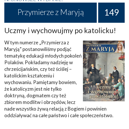
149
Przymierze z Maryją
Uczmy i wychowujmy po katolicku!
W tym numerze „Przymierza z
Maryją” postanowiliśmy podjąć
tematykę edukacji młodych pokoleń
Polaków. Pokładamy nadzieję w
chrześcijańskim, czy też ściślej –
katolickim kształceniu i
wychowaniu. Pamiętamy bowiem,
że katolicyzm jest nie tylko
doktryną, dogmatem czy też
zbiorem modlitw i obrzędów, lecz
nade wszystko żywą relacją z Bogiem i powinien
oddziaływać na całe państwo i całe społeczeństwo.