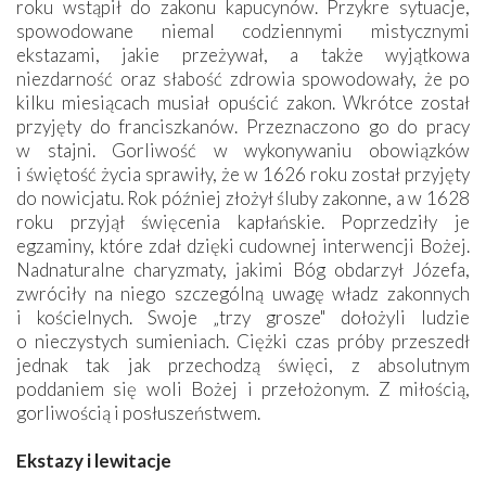
roku wstąpił do zakonu kapucynów. Przykre sytuacje,
spowodowane niemal codziennymi mistycznymi
ekstazami, jakie przeżywał, a także wyjątkowa
niezdarność oraz słabość zdrowia spowodowały, że po
kilku miesiącach musiał opuścić zakon. Wkrótce został
przyjęty do franciszkanów. Przeznaczono go do pracy
w stajni. Gorliwość w wykonywaniu obowiązków
i świętość życia sprawiły, że w 1626 roku został przyjęty
do nowicjatu. Rok później złożył śluby zakonne, a w 1628
roku przyjął święcenia kapłańskie. Poprzedziły je
egzaminy, które zdał dzięki cudownej interwencji Bożej.
Nadnaturalne charyzmaty, jakimi Bóg obdarzył Józefa,
zwróciły na niego szczególną uwagę władz zakonnych
i kościelnych. Swoje „trzy grosze" dołożyli ludzie
o nieczystych sumieniach. Ciężki czas próby przeszedł
jednak tak jak przechodzą święci, z absolutnym
poddaniem się woli Bożej i przełożonym. Z miłością,
gorliwością i posłuszeństwem.
Ekstazy i lewitacje