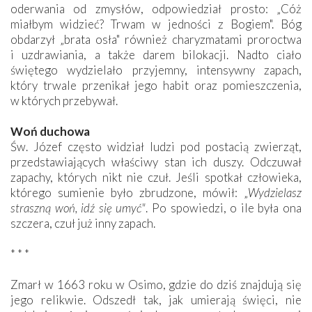
oderwania od zmysłów, odpowiedział prosto: „Cóż
miałbym widzieć? Trwam w jedności z Bogiem". Bóg
obdarzył „brata osła" również charyzmatami proroctwa
i uzdrawiania, a także darem bilokacji. Nadto ciało
świętego wydzielało przyjemny, intensywny zapach,
który trwale przenikał jego habit oraz pomieszczenia,
w których przebywał.
Woń duchowa
Św. Józef często widział ludzi pod postacią zwierząt,
przedstawiających właściwy stan ich duszy. Odczuwał
zapachy, których nikt nie czuł. Jeśli spotkał człowieka,
którego sumienie było zbrudzone, mówił: „
Wydzielasz
straszną woń, idź się umyć"
. Po spowiedzi, o ile była ona
szczera, czuł już inny zapach.
* * *
Zmarł w 1663 roku w Osimo, gdzie do dziś znajdują się
jego relikwie. Odszedł tak, jak umierają święci, nie