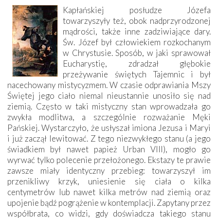
Kapłańskiej posłudze Józefa
towarzyszyły też, obok nadprzyrodzonej
mądrości, także inne zadziwiające dary.
Św. Józef był człowiekiem rozkochanym
w Chrystusie. Sposób, w jaki sprawował
Eucharystię, zdradzał głębokie
przeżywanie świętych Tajemnic i był
nacechowany mistycyzmem. W czasie odprawiania Mszy
Świętej jego ciało niemal nieustannie unosiło się nad
ziemią. Często w taki mistyczny stan wprowadzała go
zwykła modlitwa, a szczególnie rozważanie Męki
Pańskiej. Wystarczyło, że usłyszał imiona Jezusa i Maryi
i już zaczął lewitować. Z tego niezwykłego stanu (a jego
świadkiem był nawet papież Urban VIII), mogło go
wyrwać tylko polecenie przełożonego. Ekstazy te prawie
zawsze miały identyczny przebieg: towarzyszył im
przenikliwy krzyk, uniesienie się ciała o kilka
centymetrów lub nawet kilka metrów nad ziemią oraz
upojenie bądź pogrążenie w kontemplacji. Zapytany przez
współbrata, co widzi, gdy doświadcza takiego stanu