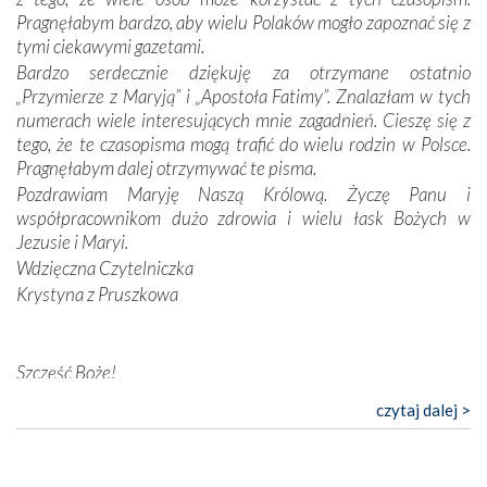
konieczności ciągłego zabiegania o własną duszę i o łaskę
Pragnęłabym bardzo, aby wielu Polaków mogło zapoznać się z
Opatrzności. Wierność przynosi pomyślność –
tymi ciekawymi gazetami.
przynajmniej w życiu duchowym. Odstępstwo owocuje
Bardzo serdecznie dziękuję za otrzymane ostatnio
nieszczęściem i śmiercią. Te uniwersalne prawdy
„Przymierze z Maryją” i „Apostoła Fatimy”. Znalazłam w tych
przychodziły na myśl, gdy słuchaliśmy opowieści
numerach wiele interesujących mnie zagadnień. Cieszę się z
przewodników o portugalskich monarchach i wodzach,
tego, że te czasopisma mogą trafić do wielu rodzin w Polsce.
zwycięskich bitwach i nieszczęśliwych losach grzesznych
Pragnęłabym dalej otrzymywać te pisma.
kochanków.
Pozdrawiam Maryję Naszą Królową. Życzę Panu i
współpracownikom dużo zdrowia i wielu łask Bożych w
Byli tym razem pośród Apostołów Fatimy reprezentanci
Jezusie i Maryi.
każdego spośród żyjących pokoleń. Najmłodszy uczestnik
Wdzięczna Czytelniczka
liczył sobie 13 lat, zaś senior, pan Zdzisław – już 94.
–
Krystyna z Pruszkowa
Całe życie marzyłem, by tu przyjechać
– przyznał w
rozmowie.
Szczęść Boże!
Nasza pielgrzymka nie byłaby tak bogata w duchową treść
Bardzo dziękuję za przysyłanie mi „Przymierza z Maryją”. Jest
bez obecności duszpasterza – księdza Krzysztofa.
czytaj dalej >
to pismo, które bardzo sobie cenię i szanuję. Redagujecie
Oprócz zapewnienia nam możliwości codziennego
ciekawe artykuły. Zawsze czekam na nowe numery i pragnę
wysłuchania Mszy Świętej, dawał on wyrazy swej
poinformować, że zawsze będę Was wspierać. Niech Pan Bóg
niezwykłej czci dla Matki Bożej śpiewem
Godzinek
i