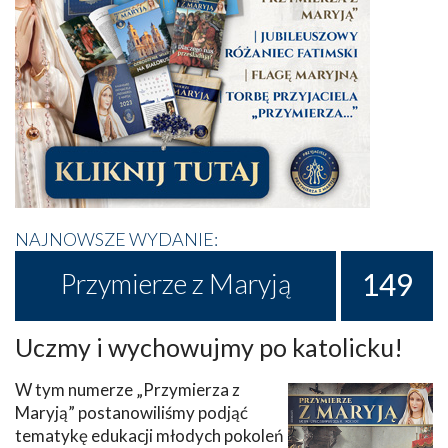
NAJNOWSZE WYDANIE:
149
Przymierze z Maryją
Uczmy i wychowujmy po katolicku!
W tym numerze „Przymierza z
Maryją” postanowiliśmy podjąć
tematykę edukacji młodych pokoleń