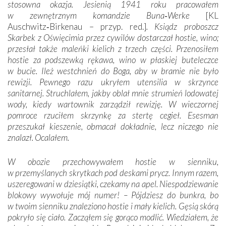
stosowna okazja. Jesienią 1941 roku pracowałem
w zewnętrznym komandzie Buna‑Werke
[KL
Auschwitz‑Birkenau – przyp. red.]
. Ksiądz proboszcz
Skarbek z Oświęcimia przez cywilów dostarczał hostie, wino;
przesłał także maleńki kielich z trzech części. Przenosiłem
hostie za podszewką rękawa, wino w płaskiej buteleczce
w bucie. Ileż westchnień do Boga, aby w bramie nie było
rewizji. Pewnego razu ukryłem utensilia w skrzynce
sanitarnej. Struchlałem, jakby oblał mnie strumień lodowatej
wody, kiedy wartownik zarządził rewizję. W wieczornej
pomroce rzuciłem skrzynkę za stertę cegieł. Esesman
przeszukał kieszenie, obmacał dokładnie, lecz niczego nie
znalazł. Ocalałem.
W obozie przechowywałem hostie w sienniku,
w przemyślanych skrytkach pod deskami prycz. Innym razem,
uszeregowani w dziesiątki, czekamy na apel. Niespodziewanie
blokowy wywołuje mój numer! – Pójdziesz do bunkra, bo
w twoim sienniku znaleziono hostie i mały kielich. Gęsią skórą
pokryło się ciało. Zacząłem się gorąco modlić. Wiedziałem, że