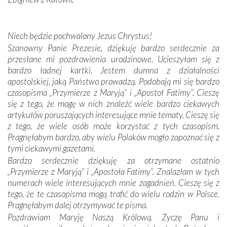
kulturowa bliskość biorąca swój początek w naszej
wspólnej wierze. Podczas wyjazdów do historycznych
miejsc, które znalazły się na trasie naszej pielgrzymki,
Niech będzie pochwalony Jezus Chrystus!
mieliśmy okazję przekonać się, że Maryja swoją opieką
Szanowny Panie Prezesie, dziękuję bardzo serdecznie za
otacza nie tylko nasz naród, lecz wszystkie nacje, które
przesłane mi pozdrowienia urodzinowe. Ucieszyłam się z
się Jej ufnie oddają, a także każdą osobę, która zawierza
bardzo ładnej kartki. Jestem dumna z działalności
Jej siebie oraz swych bliskich.
apostolskiej, jaką Państwo prowadzą. Podobają mi się bardzo
czasopisma „Przymierze z Maryją” i „Apostoł Fatimy”. Cieszę
Dzieje Portugalii to również historia wierności Bogu i
się z tego, że mogę w nich znaleźć wiele bardzo ciekawych
odstępstw, także w życiu władców. Trudne momenty w
artykułów poruszających interesujące mnie tematy. Cieszę się
wymiarze tak osobistym, jak i zbiorowym, przypominają o
z tego, że wiele osób może korzystać z tych czasopism.
konieczności ciągłego zabiegania o własną duszę i o łaskę
Pragnęłabym bardzo, aby wielu Polaków mogło zapoznać się z
Opatrzności. Wierność przynosi pomyślność –
tymi ciekawymi gazetami.
przynajmniej w życiu duchowym. Odstępstwo owocuje
Bardzo serdecznie dziękuję za otrzymane ostatnio
nieszczęściem i śmiercią. Te uniwersalne prawdy
„Przymierze z Maryją” i „Apostoła Fatimy”. Znalazłam w tych
przychodziły na myśl, gdy słuchaliśmy opowieści
numerach wiele interesujących mnie zagadnień. Cieszę się z
przewodników o portugalskich monarchach i wodzach,
tego, że te czasopisma mogą trafić do wielu rodzin w Polsce.
zwycięskich bitwach i nieszczęśliwych losach grzesznych
Pragnęłabym dalej otrzymywać te pisma.
kochanków.
Pozdrawiam Maryję Naszą Królową. Życzę Panu i