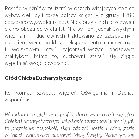
Pośród więźniów ze łzami w oczach witających swoich
wybawicieli byli także polscy księża – z grupy 1780
doczekało wyzwolenia 830. Niektórzy z nich przeżywali
piekło obozu od wielu lat. Nie byli oni jednak zwykłymi
więźniami – duchownych traktowano ze szczególnym
okrucieństwem, poddając eksperymentom medycznym
i wojskowym, czyli najobrzydliwszym obozowym
praktykom. Mimo to, duchowni starali się ciągle
wypełniać swoje powołanie.
Głód Chleba Eucharystycznego
Ks. Konrad Szweda, więzień Oświęcimia i Dachau
wspominał:
W ludziach o głębszym profilu duchowym rodził się głód
Chleba Eucharystycznego. Jako kapłan zastanawiałem się, jak
to pragnienie zaspokoić, skąd zdobyć hostie i wino, gdzie
w takich warunkach odprawić Mszę Świętą. Nadarzyła się