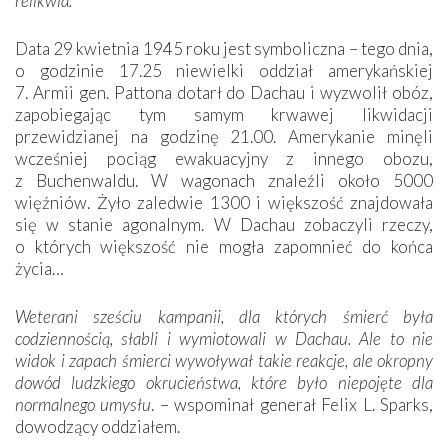
relikwia.
Data 29 kwietnia 1945 roku jest symboliczna – tego dnia,
o godzinie 17.25 niewielki oddział amerykańskiej
7. Armii gen. Pattona dotarł do Dachau i wyzwolił obóz,
zapobiegając tym samym krwawej likwidacji
przewidzianej na godzinę 21.00. Amerykanie minęli
wcześniej pociąg ewakuacyjny z innego obozu,
z Buchenwaldu. W wagonach znaleźli około 5000
więźniów. Żyło zaledwie 1300 i większość znajdowała
się w stanie agonalnym. W Dachau zobaczyli rzeczy,
o których większość nie mogła zapomnieć do końca
życia…
Weterani sześciu kampanii, dla których śmierć była
codziennością, słabli i wymiotowali w Dachau. Ale to nie
widok i zapach śmierci wywoływał takie reakcje, ale okropny
dowód ludzkiego okrucieństwa, które było niepojęte dla
normalnego umysłu
. – wspominał generał Felix L. Sparks,
dowodzący oddziałem.