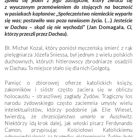
zjawia się jeden z jego zastępców, który zwraca się
z wyuczonym przemówieniem do stojących na baczność
w pasiakach kapłanów: „Społeczeństwo niemieckie wyparło
się was; postawiło was poza nawiasem życia.
(…)
Jesteście
w Dachau – skąd się nie wychodzi”
(Jan Domagała,
Ci,
którzy przeszli przez Dachau
).
Bł. Michał Kozal, który poniósł męczeńską śmierć z rąk
pielęgniarza Józefa Sniessa, był jednym z wielu polskich
duchownych, których hitlerowscy zbrodniarze osadzili
w Dachau. To miejsce stało się dla nich ­Golgotą.
Pamięć o zbiorowej ofierze katolickich księży,
zakonników i sióstr często zaciera się w obliczu
holocaustu – straszliwej zagłady Żydów. Tragiczny los
narodu żydowskiego często zaciemnia umysły wielu
intelektualistów, którzy podobnie jak Elie Wiesel,
twierdzą, że
chrześcijaństwo umarło w Auschwitz
.
Niektórzy idą krok dalej, jak włoski pisarz Ferdynando
Camon, przypisując Kościołowi Katolickiemu
odpowiedzialność za tragedię:
eksterminacja Żydów była