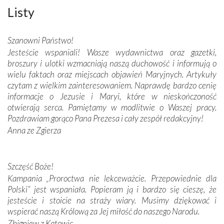
misterna architektura tych monumentalnych dzieł,
Listy
wspaniałe zdobienia, dbałość ich twórców o detale,
połączenie talentów z wytrwałością i pracowitością
Szanowni Państwo!
budowniczych.
Jesteście wspaniali! Wasze wydawnictwa oraz gazetki,
broszury i ulotki wzmacniają naszą duchowość i informują o
Podążyliśmy też śladami fatimskich wizjonerów – Łucji
wielu faktach oraz miejscach objawień Maryjnych. Artykuły
dos Santos oraz świętych Hiacynty i Franciszka Marto.
czytam z wielkim zainteresowaniem. Naprawdę bardzo cenię
Modliliśmy się przy ich grobach. Odprawiliśmy Drogę
informacje o Jezusie i Maryi, które w nieskończoność
Krzyżową w ich rodzinnych stronach, odwiedziliśmy
otwierają serca. Pamiętamy w modlitwie o Waszej pracy.
domy, w których żyli.
Pozdrawiam gorąco Pana Prezesa i cały zespół redakcyjny!
Anna ze Zgierza
W miejscu objawień Matki Bożej zapaliliśmy świece
przywiezione wraz z intencjami powierzonymi nam przez
Darczyńców w ramach akcji „Twoje światło w Fatimie”.
Podczas tej kilkudniowej wyprawy na każdym kroku
Szczęść Boże!
spotykaliśmy się z serdeczną otwartością
Kampania „Proroctwa nie lekceważcie. Przepowiednie dla
Portugalczyków. Podziwialiśmy ich ludową sztukę i
Polski” jest wspaniała. Popieram ją i bardzo się cieszę, że
zwyczaje. Mimo że nasze kraje są od siebie bardzo
jesteście i stoicie na straży wiary. Musimy dziękować i
oddalone, w żaden sposób nie czuliśmy się obco.
wspierać naszą Królową za Jej miłość do naszego Narodu.
Sprawiła to oczywiście sama Matka Boża, ale też
Zbigniew z Katowic