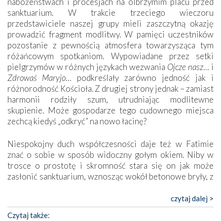
nabożeństwach i procesjach na olbrzymim placu przed
sanktuarium. W trakcie trzeciego wieczoru
przedstawiciele naszej grupy mieli zaszczytną okazję
prowadzić fragment modlitwy. W pamięci uczestników
pozostanie z pewnością atmosfera towarzysząca tym
różańcowym spotkaniom. Wypowiadane przez setki
pielgrzymów w różnych językach wezwania
Ojcze nasz
… i
Zdrowaś Maryjo
… podkreślały zarówno jedność jak i
różnorodność Kościoła. Z drugiej strony jednak – zamiast
harmonii rodziły szum, utrudniając modlitewne
skupienie. Może gospodarze tego cudownego miejsca
zechcą kiedyś „odkryć” na nowo łacinę?
Niespokojny duch współczesności daje też w Fatimie
znać o sobie w sposób widoczny gołym okiem. Niby w
trosce o prostotę i skromność stara się on jak może
zasłonić sanktuarium, wznosząc wokół betonowe bryły, z
których niektóre nawet zostały poświęcone jako miejsca
katolickiego kultu. Tylko co wspólnego z żywą,
czytaj dalej >
autentyczną wiarą mogą mieć płaskie, szare bunkry albo
Czytaj także:
kaplice, w których Tabernakulum przypomina bardziej