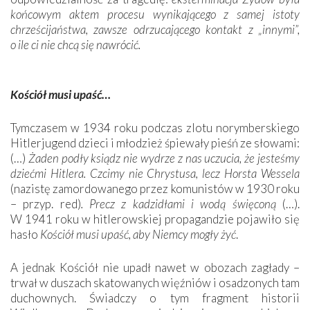
końcowym aktem procesu wynikającego z samej istoty
chrześcijaństwa, zawsze odrzucającego kontakt z „innymi”,
o ile ci nie chcą się nawrócić.
Kościół musi upaść…
Tymczasem w 1934 roku podczas zlotu norymberskiego
Hitlerjugend dzieci i młodzież śpiewały pieśń ze słowami:
(…)
Żaden podły ksiądz nie wydrze z nas uczucia, że jesteśmy
dziećmi Hitlera. Czcimy nie Chrystusa, lecz Horsta Wessela
(nazistę zamordowanego przez komunistów w 1930 roku
– przyp. red)
. Precz z kadzidłami i wodą święconą
(…).
W 1941 roku w hitlerowskiej propagandzie pojawiło się
hasło
Kościół musi upaść, aby Niemcy mogły żyć
.
A jednak Kościół nie upadł nawet w obozach zagłady –
trwał w duszach skatowanych więźniów i osadzonych tam
duchownych. Świadczy o tym fragment historii