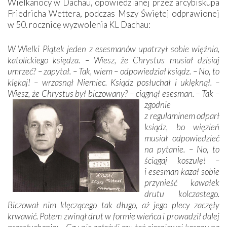
Wielkanocy w Dachau, opowiedzianej przez arcybiskupa
Friedricha Wettera, podczas Mszy Świętej odprawionej
w 50. rocznicę wyzwolenia KL Dachau:
W Wielki Piątek jeden z esesmanów upatrzył sobie więźnia,
katolickiego księdza. – Wiesz, że Chrystus musiał dzisiaj
umrzeć? – zapytał. – Tak, wiem – odpowiedział ksiądz. – No, to
klękaj! – wrzasnął Niemiec. Ksiądz posłuchał i uklęknął. –
Wiesz, że Chrystus był biczowany? – ciągnął esesman. – Tak –
zgodnie
z regulaminem odparł
ksiądz, bo więzień
musiał odpowiedzieć
na pytanie. – No, to
ściągaj koszulę! –
i esesman kazał sobie
przynieść kawałek
drutu kolczastego.
Biczował nim klęczącego tak długo, aż jego plecy zaczęły
krwawić. Potem zwinął drut w formie wieńca i prowadził dalej