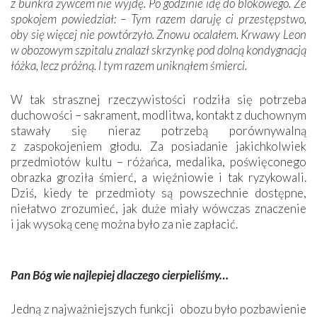
z bunkra żywcem nie wyjdę. Po godzinie idę do blokowego. Ze
spokojem powiedział: – Tym razem daruję ci przestępstwo,
oby się więcej nie powtórzyło. Znowu ocalałem. Krwawy Leon
w obozowym szpitalu znalazł skrzynkę pod dolną kondygnacją
łóżka, lecz próżną. l tym razem uniknąłem śmierci.
W tak strasznej rzeczywistości rodziła się potrzeba
duchowości – sakrament, modlitwa, kontakt z duchownym
stawały się nieraz potrzebą porównywalną
z zaspokojeniem głodu. Za posiadanie jakichkolwiek
przedmiotów kultu – różańca, medalika, poświęconego
obrazka groziła śmierć, a więźniowie i tak ryzykowali.
Dziś, kiedy te przedmioty są powszechnie dostępne,
niełatwo zrozumieć, jak duże miały wówczas znaczenie
i jak wysoką cenę można było za nie ­zapłacić.
Pan Bóg wie najlepiej dlaczego cierpieliśmy…
Jedną z najważniejszych funkcji obozu było pozbawienie