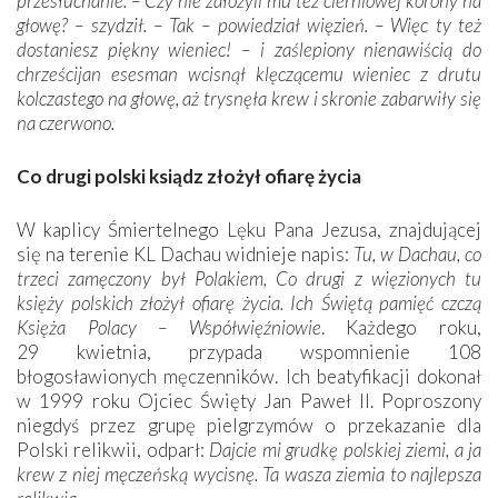
przesłuchanie: – Czy nie założyli mu też cierniowej korony na
głowę? – szydził. – Tak – powiedział więzień. – Więc ty też
dostaniesz piękny wieniec! – i zaślepiony nienawiścią do
chrześcijan esesman wcisnął klęczącemu wieniec z drutu
kolczastego na głowę, aż trysnęła krew i skronie zabarwiły się
na czerwono.
Co drugi polski ksiądz złożył ofiarę życia
W kaplicy Śmiertelnego Lęku Pana Jezusa, znajdującej
się na terenie KL Dachau widnieje napis:
Tu, w Dachau, co
trzeci zamęczony był Polakiem, Co drugi z więzionych tu
księży polskich złożył ofiarę życia. Ich Świętą pamięć czczą
Księża Polacy – Współwięźniowie
. Każdego roku,
29 kwietnia, przypada wspomnienie 108
błogosławionych męczenników. Ich beatyfikacji dokonał
w 1999 roku Ojciec Święty Jan Paweł II. Poproszony
niegdyś przez grupę pielgrzymów o przekazanie dla
Polski relikwii, odparł:
Dajcie mi grudkę polskiej ziemi, a ja
krew z niej męczeńską wycisnę. Ta wasza ziemia to najlepsza