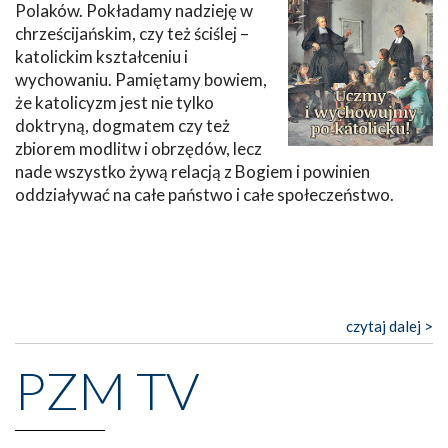
Polaków. Pokładamy nadzieję w
chrześcijańskim, czy też ściślej –
katolickim kształceniu i
wychowaniu. Pamiętamy bowiem,
że katolicyzm jest nie tylko
doktryną, dogmatem czy też
zbiorem modlitw i obrzędów, lecz
nade wszystko żywą relacją z Bogiem i powinien
oddziaływać na całe państwo i całe społeczeństwo.
czytaj dalej >
PZM TV