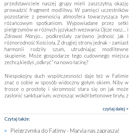
przedstawiciele naszej grupy mieli zaszczytną okazję
prowadzić fragment modlitwy. W pamięci uczestników
pozostanie z pewnością atmosfera towarzysząca tym
różańcowym spotkaniom. Wypowiadane przez setki
pielgrzymów w różnych językach wezwania
Ojcze nasz
… i
Zdrowaś Maryjo
… podkreślały zarówno jedność jak i
różnorodność Kościoła. Z drugiej strony jednak – zamiast
harmonii rodziły szum, utrudniając modlitewne
skupienie. Może gospodarze tego cudownego miejsca
zechcą kiedyś „odkryć” na nowo łacinę?
Niespokojny duch współczesności daje też w Fatimie
znać o sobie w sposób widoczny gołym okiem. Niby w
trosce o prostotę i skromność stara się on jak może
zasłonić sanktuarium, wznosząc wokół betonowe bryły, z
których niektóre nawet zostały poświęcone jako miejsca
katolickiego kultu. Tylko co wspólnego z żywą,
czytaj dalej >
autentyczną wiarą mogą mieć płaskie, szare bunkry albo
Czytaj także:
kaplice, w których Tabernakulum przypomina bardziej
skrzynkę na narzędzia? Albo co powiedzieć o ustawionym
Pielgrzymka do Fatimy - Maryja nas zaprasza!