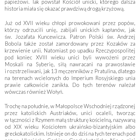
papieżowi. Tak powstał Kościół unicki, którego dalsza
historia miała się okazać prawdziwą drogą krzyżową.
Już od XVII wieku chłopi prowokowani przez popów,
którzy odrzucili unię, zabijali unickich kapłanów, jak
św. Jozafata Kuncewicza. Patron Polski św. Andrzej
Bobola także został zamordowany przez Kozaków za
krzewienie unii. Natomiast po upadku Rzeczypospolitej
pod koniec XVIII wieku unici byli wywożeni przez
Moskali na Syberię, siłą nawracani na prawosławie
i rozstrzeliwani, jak 13 męczenników z Pratulina, dlatego
na terenach wcielonych do Imperium Rosyjskiego unia
prawie całkowicie zanikła. Do tych terenów należał
wówczas również Wołyń.
Trochę na południe, w Małopolsce Wschodniej rządzonej
przez katolickich Austriaków, unici ocaleli, tworząc
w łączności z Rzymem małą strukturę kościelną, nazywaną
od XIX wieku Kościołem ukraińsko-bizantyjskim albo
greckokatolickim. Istnieje on do dziś na tych terenach pod