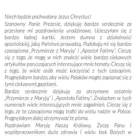
miejsc, które znalazły się na trasie naszej pielgrzymki,
mieliśmy okazję przekonać się, że Maryja swoją opieką
Niech będzie pochwalony Jezus Chrystus!
otacza nie tylko nasz naród, lecz wszystkie nacje, które
Szanowny Panie Prezesie, dziękuję bardzo serdecznie za
się Jej ufnie oddają, a także każdą osobę, która zawierza
przesłane mi pozdrowienia urodzinowe. Ucieszyłam się z
Jej siebie oraz swych bliskich.
bardzo ładnej kartki. Jestem dumna z działalności
apostolskiej, jaką Państwo prowadzą. Podobają mi się bardzo
Dzieje Portugalii to również historia wierności Bogu i
czasopisma „Przymierze z Maryją” i „Apostoł Fatimy”. Cieszę
odstępstw, także w życiu władców. Trudne momenty w
się z tego, że mogę w nich znaleźć wiele bardzo ciekawych
wymiarze tak osobistym, jak i zbiorowym, przypominają o
artykułów poruszających interesujące mnie tematy. Cieszę się
konieczności ciągłego zabiegania o własną duszę i o łaskę
z tego, że wiele osób może korzystać z tych czasopism.
Opatrzności. Wierność przynosi pomyślność –
Pragnęłabym bardzo, aby wielu Polaków mogło zapoznać się z
przynajmniej w życiu duchowym. Odstępstwo owocuje
tymi ciekawymi gazetami.
nieszczęściem i śmiercią. Te uniwersalne prawdy
Bardzo serdecznie dziękuję za otrzymane ostatnio
przychodziły na myśl, gdy słuchaliśmy opowieści
„Przymierze z Maryją” i „Apostoła Fatimy”. Znalazłam w tych
przewodników o portugalskich monarchach i wodzach,
numerach wiele interesujących mnie zagadnień. Cieszę się z
zwycięskich bitwach i nieszczęśliwych losach grzesznych
tego, że te czasopisma mogą trafić do wielu rodzin w Polsce.
kochanków.
Pragnęłabym dalej otrzymywać te pisma.
Pozdrawiam Maryję Naszą Królową. Życzę Panu i
Byli tym razem pośród Apostołów Fatimy reprezentanci
współpracownikom dużo zdrowia i wielu łask Bożych w
każdego spośród żyjących pokoleń. Najmłodszy uczestnik