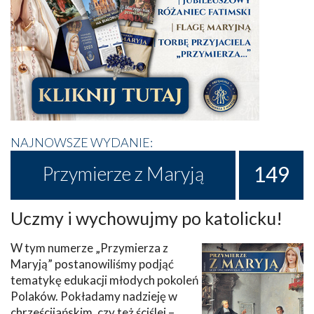
NAJNOWSZE WYDANIE:
149
Przymierze z Maryją
Uczmy i wychowujmy po katolicku!
W tym numerze „Przymierza z
Maryją” postanowiliśmy podjąć
tematykę edukacji młodych pokoleń
Polaków. Pokładamy nadzieję w
chrześcijańskim, czy też ściślej –