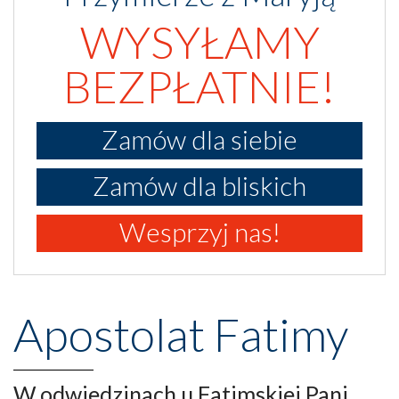
WYSYŁAMY
BEZPŁATNIE!
Zamów dla siebie
Zamów dla bliskich
Wesprzyj nas!
Apostolat Fatimy
W odwiedzinach u Fatimskiej Pani