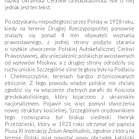
nazwą Ukraińska Cerkiew Greckokatolicka. Nie o niej
jednak jest ten tekst.
Po odzyskaniu niepodległości przez Polskę w 1918 roku,
kiedy na terenie Drugiej Rzeczypospolitej ponownie
znalazły się ponad 4 mln obywateli wyznania
prawosławnego, z jednej strony podjęto starania
o szybkie utworzenie Polskiej Autokefalicznej Cerkwi
Prawosławnej, aby uniezależnić polskich prawosławnych
od wpływów Moskwy, a z drugiej strony odrodziły się
ruchy unickie. Szczególnie silne te głosy były na Podlasiu
i Chełmszczyźnie, terenach bardzo zróżnicowanych
etnicznie. Z tego powodu władze polskie nie chciały
zgodzić się na włączenie chętnych parafii do Kościoła
greckokatolickiego, który kojarzono z ukraińskim
nacjonalizmem. Pojawił się więc pomysł stworzenia
nowej struktury kościelnej. Szczególnym orędownikiem
tego rozwiązania był biskup siedlecki Henryk
Przeździecki, który w 1923 roku otrzymał od papieża
Piusa XI instrukcję
Zelum Amplitudinis
, zgodnie z którą na
terenie Polski miał powstać nowy obrządek katolicki