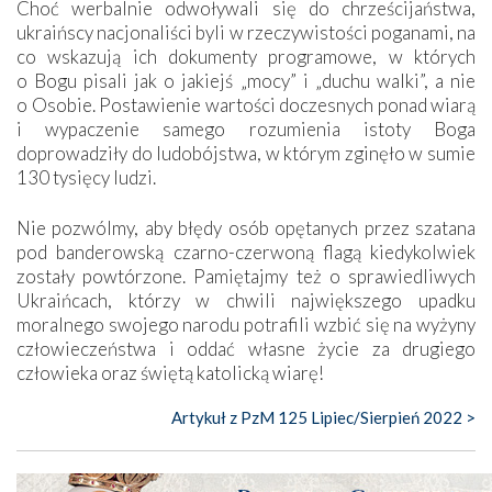
Choć werbalnie odwoływali się do chrześcijaństwa,
ukraińscy nacjonaliści byli w rzeczywistości poganami, na
co wskazują ich dokumenty programowe, w których
o Bogu pisali jak o jakiejś „mocy” i „duchu walki”, a nie
o Osobie. Postawienie wartości doczesnych ponad wiarą
i wypaczenie samego rozumienia istoty Boga
doprowadziły do ludobójstwa, w którym zginęło w sumie
130 tysięcy ludzi.
Nie pozwólmy, aby błędy osób opętanych przez szatana
pod banderowską czarno-czerwoną flagą kiedykolwiek
zostały powtórzone. Pamiętajmy też o sprawiedliwych
Ukraińcach, którzy w chwili największego upadku
moralnego swojego narodu potrafili wzbić się na wyżyny
człowieczeństwa i oddać własne życie za drugiego
człowieka oraz świętą katolicką wiarę!
Artykuł z PzM 125 Lipiec/Sierpień 2022 >