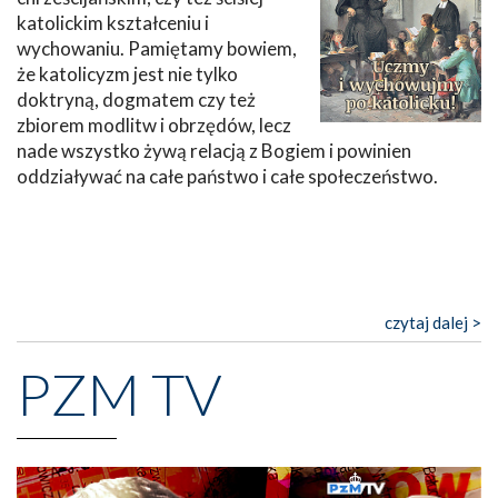
katolickim kształceniu i
wychowaniu. Pamiętamy bowiem,
że katolicyzm jest nie tylko
doktryną, dogmatem czy też
zbiorem modlitw i obrzędów, lecz
nade wszystko żywą relacją z Bogiem i powinien
oddziaływać na całe państwo i całe społeczeństwo.
czytaj dalej >
PZM TV