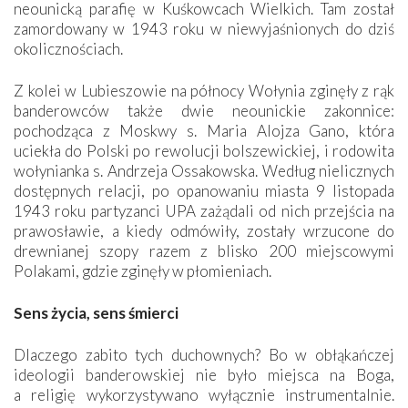
neounicką parafię w Kuśkowcach Wielkich. Tam został
zamordowany w 1943 roku w niewyjaśnionych do dziś
okolicznościach.
Z kolei w Lubieszowie na północy Wołynia zginęły z rąk
banderowców także dwie neounickie zakonnice:
pochodząca z Moskwy s. Maria Alojza Gano, która
uciekła do Polski po rewolucji bolszewickiej, i rodowita
wołynianka s. Andrzeja Ossakowska. Według nielicznych
dostępnych relacji, po opanowaniu miasta 9 listopada
1943 roku partyzanci UPA zażądali od nich przejścia na
prawosławie, a kiedy odmówiły, zostały wrzucone do
drewnianej szopy razem z blisko 200 miejscowymi
Polakami, gdzie zginęły w płomieniach.
Sens życia, sens śmierci
Dlaczego zabito tych duchownych? Bo w obłąkańczej
ideologii banderowskiej nie było miejsca na Boga,
a religię wykorzystywano wyłącznie instrumentalnie.