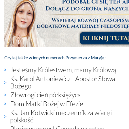
Czytaj także w innych numerach Przymierza z Maryją:
Jesteśmy Królestwem, mamy Królową
Ks. Karol Antoniewicz - Apostoł Słowa
Bożego
Złowrogi cień półksiężyca
Dom Matki Bożej w Efezie
Ks. Jan Kotwicki męczennik za wiarę i
polskość
Plurimos annos! Gawęda na setne