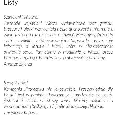
wspaniałe zdobienia, dbałość ich twórców o detale,
Listy
połączenie talentów z wytrwałością i pracowitością
budowniczych.
Szanowni Państwo!
Jesteście wspaniali! Wasze wydawnictwa oraz gazetki,
Podążyliśmy też śladami fatimskich wizjonerów – Łucji
broszury i ulotki wzmacniają naszą duchowość i informują o
dos Santos oraz świętych Hiacynty i Franciszka Marto.
wielu faktach oraz miejscach objawień Maryjnych. Artykuły
Modliliśmy się przy ich grobach. Odprawiliśmy Drogę
czytam z wielkim zainteresowaniem. Naprawdę bardzo cenię
Krzyżową w ich rodzinnych stronach, odwiedziliśmy
informacje o Jezusie i Maryi, które w nieskończoność
domy, w których żyli.
otwierają serca. Pamiętamy w modlitwie o Waszej pracy.
Pozdrawiam gorąco Pana Prezesa i cały zespół redakcyjny!
W miejscu objawień Matki Bożej zapaliliśmy świece
Anna ze Zgierza
przywiezione wraz z intencjami powierzonymi nam przez
Darczyńców w ramach akcji „Twoje światło w Fatimie”.
Podczas tej kilkudniowej wyprawy na każdym kroku
spotykaliśmy się z serdeczną otwartością
Szczęść Boże!
Portugalczyków. Podziwialiśmy ich ludową sztukę i
Kampania „Proroctwa nie lekceważcie. Przepowiednie dla
zwyczaje. Mimo że nasze kraje są od siebie bardzo
Polski” jest wspaniała. Popieram ją i bardzo się cieszę, że
oddalone, w żaden sposób nie czuliśmy się obco.
jesteście i stoicie na straży wiary. Musimy dziękować i
Sprawiła to oczywiście sama Matka Boża, ale też
wspierać naszą Królową za Jej miłość do naszego Narodu.
kulturowa bliskość biorąca swój początek w naszej
Zbigniew z Katowic
wspólnej wierze. Podczas wyjazdów do historycznych