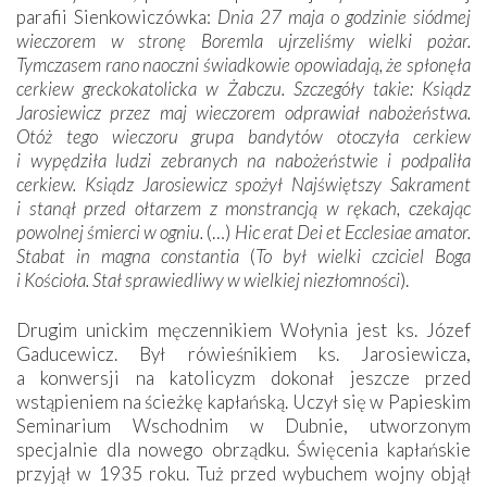
parafii Sienkowiczówka:
Dnia 27 maja o godzinie siódmej
wieczorem w stronę Boremla ujrzeliśmy wielki pożar.
Tymczasem rano naoczni świadkowie opowiadają, że spłonęła
cerkiew greckokatolicka w Żabczu. Szczegóły takie: Ksiądz
Jarosiewicz przez maj wieczorem odprawiał nabożeństwa.
Otóż tego wieczoru grupa bandytów otoczyła cerkiew
i wypędziła ludzi zebranych na nabożeństwie i podpaliła
cerkiew. Ksiądz Jarosiewicz spożył Najświętszy Sakrament
i stanął przed ołtarzem z monstrancją w rękach, czekając
powolnej śmierci w ogniu.
(…)
Hic erat Dei et Ecclesiae amator.
Stabat in magna constantia
(
To był wielki czciciel Boga
i Kościoła. Stał sprawiedliwy w wielkiej niezłomności
).
Drugim unickim męczennikiem Wołynia jest ks. Józef
Gaducewicz. Był rówieśnikiem ks. Jarosiewicza,
a konwersji na katolicyzm dokonał jeszcze przed
wstąpieniem na ścieżkę kapłańską. Uczył się w Papieskim
Seminarium Wschodnim w Dubnie, utworzonym
specjalnie dla nowego obrządku. Święcenia kapłańskie
przyjął w 1935 roku. Tuż przed wybuchem wojny objął