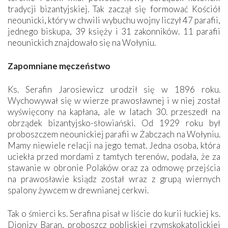
tradycji bizantyjskiej. Tak zaczął się formować Kościół
neounicki, który w chwili wybuchu wojny liczył 47 parafii,
jednego biskupa, 39 księży i 31 zakonników. 11 parafii
neounickich znajdowało się na Wołyniu.
Zapomniane męczeństwo
Ks. Serafin Jarosiewicz urodził się w 1896 roku.
Wychowywał się w wierze prawosławnej i w niej został
wyświęcony na kapłana, ale w latach 30. przeszedł na
obrządek bizantyjsko-słowiański. Od 1929 roku był
proboszczem neounickiej parafii w Żabczach na Wołyniu.
Mamy niewiele relacji na jego temat. Jedna osoba, która
uciekła przed mordami z tamtych terenów, podała, że za
stawanie w obronie Polaków oraz za odmowę przejścia
na prawosławie ksiądz został wraz z grupą wiernych
spalony żywcem w drewnianej cerkwi.
Tak o śmierci ks. Serafina pisał w liście do kurii łuckiej ks.
Dionizy Baran, proboszcz pobliskiej rzymskokatolickiej