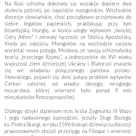
Na Rusi schizma dokonała się wszakże dopiero dwa
stulecia później, po najeździe mongolskim. Wschodnie
diecezje słowiańskie, choć początkowo przyjmowały do
siebie legatów papieskich, praktykując przy tym
bizantyjską liturgię, w końcu uległy wpływom „świętej
Góry Athos” i zerwały łączność ze Stolicą Apostolską.
Kiedy po odejściu Mongołów na wschodzie zaczęła
wyrastać nowa potęga, Moskwa, ze swoją schizmatycką
teorią „trzeciego Rzymu”, a jednocześnie do XVI wieku
większość ziem dzisiejszej Ukrainy i Białorusi znalazła
się we władaniu połączonego państwa polsko-
litewskiego, pojawił się dość palący problem wpływów
Cerkwi zależnej od władcy obcego, wrogiego
mocarstwa, której wiernymi było ponad 9 mln
mieszkańców Rzeczypospolitej.
Dlatego dzięki dążeniom m.in. króla Zygmunta III Wazy
i jego nadwornego kaznodziei, jezuity Sługi Bożego
ks. Piotra Skargi, w roku 1596 biskupi dziewięciu diecezji
prawosławnych złożyli przysięgę na
Filioque
i wierność