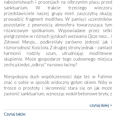
nabożeństwach i procesjach na olbrzymim placu przed
sanktuarium. W trakcie trzeciego wieczoru
przedstawiciele naszej grupy mieli zaszczytną okazję
prowadzić fragment modlitwy. W pamięci uczestników
pozostanie z pewnością atmosfera towarzysząca tym
różańcowym spotkaniom. Wypowiadane przez setki
pielgrzymów w różnych językach wezwania
Ojcze nasz
… i
Zdrowaś Maryjo
… podkreślały zarówno jedność jak i
różnorodność Kościoła. Z drugiej strony jednak – zamiast
harmonii rodziły szum, utrudniając modlitewne
skupienie. Może gospodarze tego cudownego miejsca
zechcą kiedyś „odkryć” na nowo łacinę?
Niespokojny duch współczesności daje też w Fatimie
znać o sobie w sposób widoczny gołym okiem. Niby w
trosce o prostotę i skromność stara się on jak może
zasłonić sanktuarium, wznosząc wokół betonowe bryły, z
których niektóre nawet zostały poświęcone jako miejsca
katolickiego kultu. Tylko co wspólnego z żywą,
czytaj dalej >
autentyczną wiarą mogą mieć płaskie, szare bunkry albo
Czytaj także: