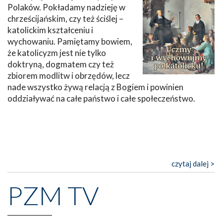
Polaków. Pokładamy nadzieję w
chrześcijańskim, czy też ściślej –
katolickim kształceniu i
wychowaniu. Pamiętamy bowiem,
że katolicyzm jest nie tylko
doktryną, dogmatem czy też
zbiorem modlitw i obrzędów, lecz
nade wszystko żywą relacją z Bogiem i powinien
oddziaływać na całe państwo i całe społeczeństwo.
czytaj dalej >
PZM TV