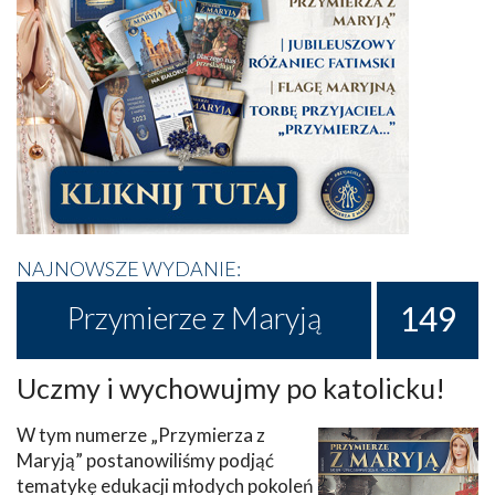
NAJNOWSZE WYDANIE:
149
Przymierze z Maryją
Uczmy i wychowujmy po katolicku!
W tym numerze „Przymierza z
Maryją” postanowiliśmy podjąć
tematykę edukacji młodych pokoleń