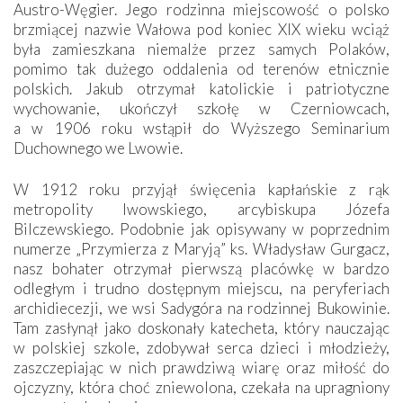
Austro-Węgier. Jego rodzinna miejscowość o polsko
brzmiącej nazwie Wałowa pod koniec XIX wieku wciąż
była zamieszkana niemalże przez samych Polaków,
pomimo tak dużego oddalenia od terenów etnicznie
polskich. Jakub otrzymał katolickie i patriotyczne
wychowanie, ukończył szkołę w Czerniowcach,
a w 1906 roku wstąpił do Wyższego Seminarium
Duchownego we Lwowie.
W 1912 roku przyjął święcenia kapłańskie z rąk
metropolity lwowskiego, arcybiskupa Józefa
Bilczewskiego. Podobnie jak opisywany w poprzednim
numerze „Przymierza z Maryją” ks. Władysław Gurgacz,
nasz bohater otrzymał pierwszą placówkę w bardzo
odległym i trudno dostępnym miejscu, na peryferiach
archidiecezji, we wsi Sadygóra na rodzinnej Bukowinie.
Tam zasłynął jako doskonały katecheta, który nauczając
w polskiej szkole, zdobywał serca dzieci i młodzieży,
zaszczepiając w nich prawdziwą wiarę oraz miłość do
ojczyzny, która choć zniewolona, czekała na upragniony