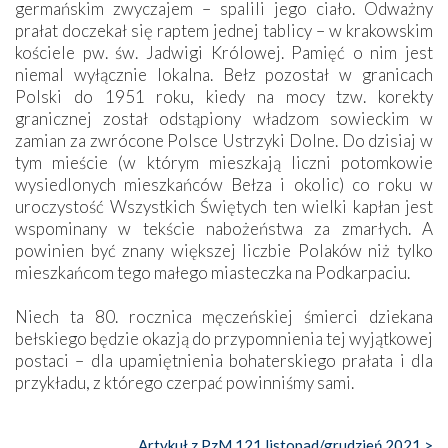
germańskim zwyczajem – spalili jego ciało. Odważny
prałat doczekał się raptem jednej tablicy – w krakowskim
kościele pw. św. Jadwigi Królowej. Pamięć o nim jest
niemal wyłącznie lokalna. Bełz pozostał w granicach
Polski do 1951 roku, kiedy na mocy tzw. korekty
granicznej został odstąpiony władzom sowieckim w
zamian za zwrócone Polsce Ustrzyki Dolne. Do dzisiaj w
tym mieście (w którym mieszkają liczni potomkowie
wysiedlonych mieszkańców Bełza i okolic) co roku w
uroczystość Wszystkich Świętych ten wielki kapłan jest
wspominany w tekście nabożeństwa za zmarłych. A
powinien być znany większej liczbie Polaków niż tylko
mieszkańcom tego małego miasteczka na Podkarpaciu.
Niech ta 80. rocznica męczeńskiej śmierci dziekana
bełskiego będzie okazją do przypomnienia tej wyjątkowej
postaci – dla upamiętnienia bohaterskiego prałata i dla
przykładu, z którego czerpać powinniśmy sami.
Artykuł z PzM 121 listopad/grudzień 2021 >