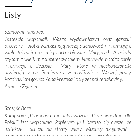
misterna architektura tych monumentalnych dzieł,
wspaniałe zdobienia, dbałość ich twórców o detale,
Listy
połączenie talentów z wytrwałością i pracowitością
budowniczych.
Szanowni Państwo!
Jesteście wspaniali! Wasze wydawnictwa oraz gazetki,
Podążyliśmy też śladami fatimskich wizjonerów – Łucji
broszury i ulotki wzmacniają naszą duchowość i informują o
dos Santos oraz świętych Hiacynty i Franciszka Marto.
wielu faktach oraz miejscach objawień Maryjnych. Artykuły
Modliliśmy się przy ich grobach. Odprawiliśmy Drogę
czytam z wielkim zainteresowaniem. Naprawdę bardzo cenię
Krzyżową w ich rodzinnych stronach, odwiedziliśmy
informacje o Jezusie i Maryi, które w nieskończoność
domy, w których żyli.
otwierają serca. Pamiętamy w modlitwie o Waszej pracy.
Pozdrawiam gorąco Pana Prezesa i cały zespół redakcyjny!
W miejscu objawień Matki Bożej zapaliliśmy świece
Anna ze Zgierza
przywiezione wraz z intencjami powierzonymi nam przez
Darczyńców w ramach akcji „Twoje światło w Fatimie”.
Podczas tej kilkudniowej wyprawy na każdym kroku
spotykaliśmy się z serdeczną otwartością
Szczęść Boże!
Portugalczyków. Podziwialiśmy ich ludową sztukę i
Kampania „Proroctwa nie lekceważcie. Przepowiednie dla
zwyczaje. Mimo że nasze kraje są od siebie bardzo
Polski” jest wspaniała. Popieram ją i bardzo się cieszę, że
oddalone, w żaden sposób nie czuliśmy się obco.
jesteście i stoicie na straży wiary. Musimy dziękować i
Sprawiła to oczywiście sama Matka Boża, ale też
wspierać naszą Królową za Jej miłość do naszego Narodu.