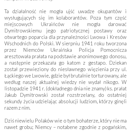
Ta działalność nie mogła ujść uwadze okupantów i
wysługujących się im kolaborantów. Poza tym część
miejscowych Ukraińców nie mogła darować
Dymitrowskiemu jego patriotycznej postawy oraz
otwartego poparcia dla przynależności Lwowa i Kresów
Wschodnich do Polski. W sierpniu 1941 roku tworzona
przez Niemców Ukraińska Policja Pomocnicza
aresztowała prałata na podstawie anonimowego donosu,
a następnie przekazała go katom z gestapo. Dziekan
został przewieziony do niesławnego więzienia przy ul.
Łąckiego we Lwowie, gdzie był brutalnie torturowany, ale
według naszej aktualnej wiedzy nie wydał nikogo. W
listopadzie 1941 r. (dokładnego dnia nie znamy) ks. prałat
Jakub Dymitrowski został rozstrzelany, do ostatniej
sekundy życia udzielając absolucji ludziom, którzy ginęli
razem z nim.
Dziś niewielu Polaków wie o tym bohaterze, który nie ma
nawet grobu; Niemcy – notabene zgodnie z pogańskim,