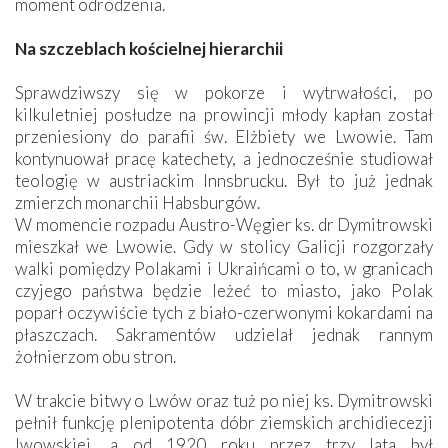
moment odrodzenia.
Na szczeblach kościelnej hierarchii
Sprawdziwszy się w pokorze i wytrwałości, po
kilkuletniej posłudze na prowincji młody kapłan został
przeniesiony do parafii św. Elżbiety we Lwowie. Tam
kontynuował pracę katechety, a jednocześnie studiował
teologię w austriackim Innsbrucku. Był to już jednak
zmierzch monarchii Habsburgów.
W momencie rozpadu Austro-Węgier ks. dr Dymitrowski
mieszkał we Lwowie. Gdy w stolicy Galicji rozgorzały
walki pomiędzy Polakami i Ukraińcami o to, w granicach
czyjego państwa będzie leżeć to miasto, jako Polak
poparł oczywiście tych z biało-czerwonymi kokardami na
płaszczach. Sakramentów udzielał jednak rannym
żołnierzom obu stron.
W trakcie bitwy o Lwów oraz tuż po niej ks. Dymitrowski
pełnił funkcję plenipotenta dóbr ziemskich archidiecezji
lwowskiej, a od 1920 roku przez trzy lata był