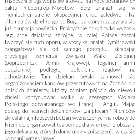
I nadeszła druga wojna światowa… Na mocy postanowień
paktu Ribbentrop–Mołotow Bełz znalazł się w
niemieckiej strefie okupacyjnej, choć zaledwie kilka
kilometrów dzieliło go od Bugu, za którym zaczynała się
już okupacja sowiecka. Praktycznie odkąd tylko wygasły
regularne działania zbrojne, w całej Polsce zaczął
tworzyć się ruch oporu, w który ks. prałat Dymitrowski
zaangażował się od samego początku, składając
przysięgę żołnierza Związku Walki Zbrojnej
(poprzedniczki Armii Krajowej), legalnej armii
podziemnej podległej polskiemu rządowi na
uchodźstwie. Tam dziekan bełski zajmował się
organizowaniem kanałów przerzutowych na Zachód dla
polskich żołnierzy, którzy zamiast pójścia do niewoli
chcieli kontynuować walkę w szeregach Wojska
Polskiego odtwarzanego we Francji i Anglii. Mając
dostęp do licznych dokumentów, „za plecami” Niemców
skreślał najmłodszych bełżan wyznaczonych na roboty do
Niemiec, organizował też pomoc dla wiernych z obszaru
jego dekanatu, których domy uległy zniszczeniu w czasie
kampanii wrześniowej.