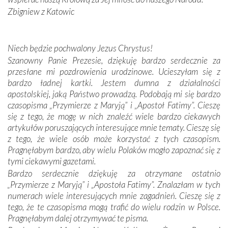
kulturowa bliskość biorąca swój początek w naszej
Zbigniew z Katowic
wspólnej wierze. Podczas wyjazdów do historycznych
miejsc, które znalazły się na trasie naszej pielgrzymki,
mieliśmy okazję przekonać się, że Maryja swoją opieką
Niech będzie pochwalony Jezus Chrystus!
otacza nie tylko nasz naród, lecz wszystkie nacje, które
Szanowny Panie Prezesie, dziękuję bardzo serdecznie za
się Jej ufnie oddają, a także każdą osobę, która zawierza
przesłane mi pozdrowienia urodzinowe. Ucieszyłam się z
Jej siebie oraz swych bliskich.
bardzo ładnej kartki. Jestem dumna z działalności
apostolskiej, jaką Państwo prowadzą. Podobają mi się bardzo
Dzieje Portugalii to również historia wierności Bogu i
czasopisma „Przymierze z Maryją” i „Apostoł Fatimy”. Cieszę
odstępstw, także w życiu władców. Trudne momenty w
się z tego, że mogę w nich znaleźć wiele bardzo ciekawych
wymiarze tak osobistym, jak i zbiorowym, przypominają o
artykułów poruszających interesujące mnie tematy. Cieszę się
konieczności ciągłego zabiegania o własną duszę i o łaskę
z tego, że wiele osób może korzystać z tych czasopism.
Opatrzności. Wierność przynosi pomyślność –
Pragnęłabym bardzo, aby wielu Polaków mogło zapoznać się z
przynajmniej w życiu duchowym. Odstępstwo owocuje
tymi ciekawymi gazetami.
nieszczęściem i śmiercią. Te uniwersalne prawdy
Bardzo serdecznie dziękuję za otrzymane ostatnio
przychodziły na myśl, gdy słuchaliśmy opowieści
„Przymierze z Maryją” i „Apostoła Fatimy”. Znalazłam w tych
przewodników o portugalskich monarchach i wodzach,
numerach wiele interesujących mnie zagadnień. Cieszę się z
zwycięskich bitwach i nieszczęśliwych losach grzesznych
tego, że te czasopisma mogą trafić do wielu rodzin w Polsce.
kochanków.
Pragnęłabym dalej otrzymywać te pisma.