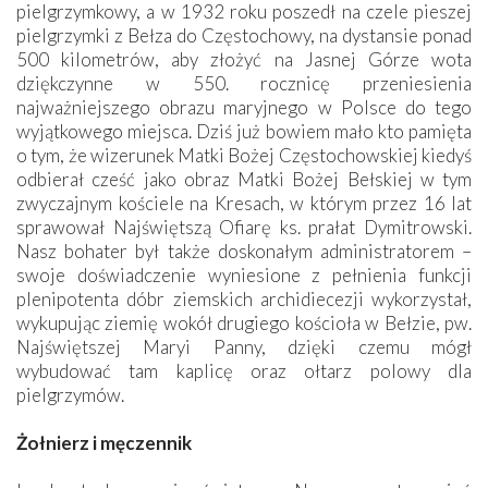
pielgrzymkowy, a w 1932 roku poszedł na czele pieszej
pielgrzymki z Bełza do Częstochowy, na dystansie ponad
500 kilometrów, aby złożyć na Jasnej Górze wota
dziękczynne w 550. rocznicę przeniesienia
najważniejszego obrazu maryjnego w Polsce do tego
wyjątkowego miejsca. Dziś już bowiem mało kto pamięta
o tym, że wizerunek Matki Bożej Częstochowskiej kiedyś
odbierał cześć jako obraz Matki Bożej Bełskiej w tym
zwyczajnym kościele na Kresach, w którym przez 16 lat
sprawował Najświętszą Ofiarę ks. prałat Dymitrowski.
Nasz bohater był także doskonałym administratorem –
swoje doświadczenie wyniesione z pełnienia funkcji
plenipotenta dóbr ziemskich archidiecezji wykorzystał,
wykupując ziemię wokół drugiego kościoła w Bełzie, pw.
Najświętszej Maryi Panny, dzięki czemu mógł
wybudować tam kaplicę oraz ołtarz polowy dla
pielgrzymów.
Żołnierz i męczennik