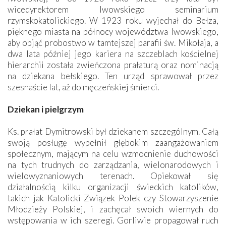
wicedyrektorem lwowskiego seminarium
rzymskokatolickiego. W 1923 roku wyjechał do Bełza,
pięknego miasta na północy województwa lwowskiego,
aby objąć probostwo w tamtejszej parafii św. Mikołaja, a
dwa lata później jego kariera na szczeblach kościelnej
hierarchii została zwieńczona prałaturą oraz nominacją
na dziekana bełskiego. Ten urząd sprawował przez
szesnaście lat, aż do męczeńskiej śmierci.
Dziekan i pielgrzym
Ks. prałat Dymitrowski był dziekanem szczególnym. Całą
swoją posługę wypełnił głębokim zaangażowaniem
społecznym, mającym na celu wzmocnienie duchowości
na tych trudnych do zarządzania, wielonarodowych i
wielowyznaniowych terenach. Opiekował się
działalnością kilku organizacji świeckich katolików,
takich jak Katolicki Związek Polek czy Stowarzyszenie
Młodzieży Polskiej, i zachęcał swoich wiernych do
wstępowania w ich szeregi. Gorliwie propagował ruch