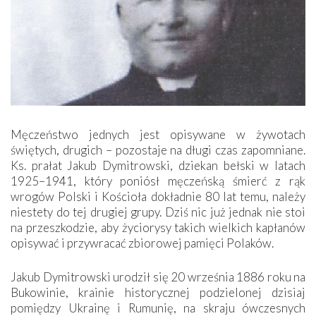
Męczeństwo jednych jest opisywane w żywotach
świętych, drugich – pozostaje na długi czas zapomniane.
Ks. prałat Jakub Dymitrowski, dziekan bełski w latach
1925–1941, który poniósł męczeńską śmierć z rąk
wrogów Polski i Kościoła dokładnie 80 lat temu, należy
niestety do tej drugiej grupy. Dziś nic już jednak nie stoi
na przeszkodzie, aby życiorysy takich wielkich kapłanów
opisywać i przywracać zbiorowej pamięci Polaków.
Jakub Dymitrowski urodził się 20 września 1886 roku na
Bukowinie, krainie historycznej podzielonej dzisiaj
pomiędzy Ukrainę i Rumunię, na skraju ówczesnych