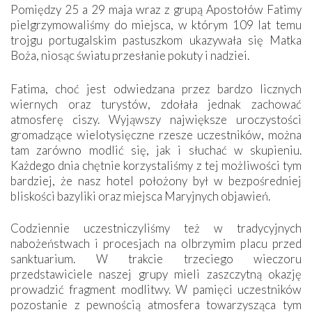
Pomiędzy 25 a 29 maja wraz z grupą Apostołów Fatimy
pielgrzymowaliśmy do miejsca, w którym 109 lat temu
trojgu portugalskim pastuszkom ukazywała się Matka
Boża, niosąc światu przesłanie pokuty i nadziei.
Fatima, choć jest odwiedzana przez bardzo licznych
wiernych oraz turystów, zdołała jednak zachować
atmosferę ciszy. Wyjąwszy największe uroczystości
gromadzące wielotysięczne rzesze uczestników, można
tam zarówno modlić się, jak i słuchać w skupieniu.
Każdego dnia chętnie korzystaliśmy z tej możliwości tym
bardziej, że nasz hotel położony był w bezpośredniej
bliskości bazyliki oraz miejsca Maryjnych objawień.
Codziennie uczestniczyliśmy też w tradycyjnych
nabożeństwach i procesjach na olbrzymim placu przed
sanktuarium. W trakcie trzeciego wieczoru
przedstawiciele naszej grupy mieli zaszczytną okazję
prowadzić fragment modlitwy. W pamięci uczestników
pozostanie z pewnością atmosfera towarzysząca tym