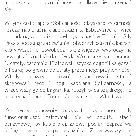
mogą zostać rozpoznani przez świadków, nie zatrzymali
się.
W tym czasie kapelan Solidarności odzyskał przytomność
i zaczął napierać na klapę bagażnika. Esbecy zjechali więc
na parking w pobliżu hotelu „Kosmos” w Toruniu. Gdy
Pękala pociągnął za dźwignię i otworzył bagażnik, kapłan,
który wcześniej oswobodził się z więzów, wyskoczył na
zewnątrz i rzucił się do ucieczki. Wołał przy tym o pomoc.
Niestety, daremnie. Piotrowski szybko dogonił księdza i
bił pałką po głowie do utraty przez niego przytomności.
Wtedy oprawcy ponownie zakneblowali usta i
skrępowali ręce i nogi kapelana Solidarności, a
wrzuciwszy go do bagażnika, ruszyli w dalszą drogę. Po
przejechaniu przez Toruń skierowali się na Włocławek.
Ks. Jerzy ponownie odzyskał przytomność, gdy
funkcjonariusze zatrzymali się w pobliżu stacji
benzynowej, by kupić olej. Znowu podjął rozpaczliwą
próbę otwarcia klapy bagażnika. Zauważywszy to,