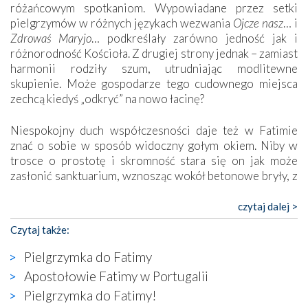
różańcowym spotkaniom. Wypowiadane przez setki
pielgrzymów w różnych językach wezwania
Ojcze nasz
… i
Zdrowaś Maryjo
… podkreślały zarówno jedność jak i
różnorodność Kościoła. Z drugiej strony jednak – zamiast
harmonii rodziły szum, utrudniając modlitewne
skupienie. Może gospodarze tego cudownego miejsca
zechcą kiedyś „odkryć” na nowo łacinę?
Niespokojny duch współczesności daje też w Fatimie
znać o sobie w sposób widoczny gołym okiem. Niby w
trosce o prostotę i skromność stara się on jak może
zasłonić sanktuarium, wznosząc wokół betonowe bryły, z
których niektóre nawet zostały poświęcone jako miejsca
katolickiego kultu. Tylko co wspólnego z żywą,
czytaj dalej >
autentyczną wiarą mogą mieć płaskie, szare bunkry albo
Czytaj także:
kaplice, w których Tabernakulum przypomina bardziej
skrzynkę na narzędzia? Albo co powiedzieć o ustawionym
Pielgrzymka do Fatimy
tuż przy nowej bazylice wielkim krzyżu, na którym
Apostołowie Fatimy w Portugalii
zamiast Chrystusa umieszczono dziwaczną postać jakby
Pielgrzymka do Fatimy!
wyjętą ze starożytnych hieroglifów? W kulturowym