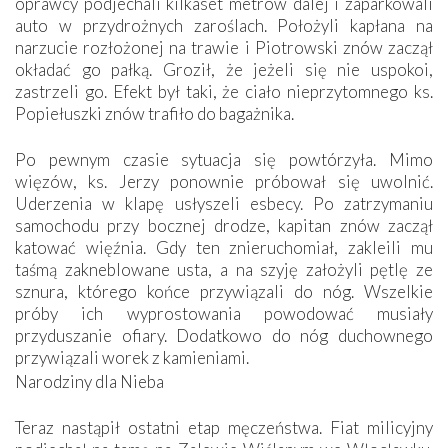
oprawcy podjechali kilkaset metrów dalej i zaparkowali
auto w przydrożnych zaroślach. Położyli kapłana na
narzucie rozłożonej na trawie i Piotrowski znów zaczął
okładać go pałką. Groził, że jeżeli się nie uspokoi,
zastrzeli go. Efekt był taki, że ciało nieprzytomnego ks.
Popiełuszki znów trafiło do bagażnika.
Po pewnym czasie sytuacja się powtórzyła. Mimo
więzów, ks. Jerzy ponownie próbował się uwolnić.
Uderzenia w klapę usłyszeli esbecy. Po zatrzymaniu
samochodu przy bocznej drodze, kapitan znów zaczął
katować więźnia. Gdy ten znieruchomiał, zakleili mu
taśmą zakneblowane usta, a na szyję założyli pętlę ze
sznura, którego końce przywiązali do nóg. Wszelkie
próby ich wyprostowania powodować musiały
przyduszanie ofiary. Dodatkowo do nóg duchownego
przywiązali worek z kamieniami.
Narodziny dla Nieba
Teraz nastąpił ostatni etap męczeństwa. Fiat milicyjny