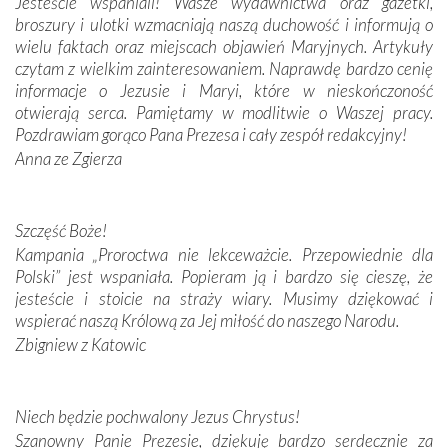
Jesteście wspaniali! Wasze wydawnictwa oraz gazetki,
broszury i ulotki wzmacniają naszą duchowość i informują o
Podążyliśmy też śladami fatimskich wizjonerów – Łucji
wielu faktach oraz miejscach objawień Maryjnych. Artykuły
dos Santos oraz świętych Hiacynty i Franciszka Marto.
czytam z wielkim zainteresowaniem. Naprawdę bardzo cenię
Modliliśmy się przy ich grobach. Odprawiliśmy Drogę
informacje o Jezusie i Maryi, które w nieskończoność
Krzyżową w ich rodzinnych stronach, odwiedziliśmy
otwierają serca. Pamiętamy w modlitwie o Waszej pracy.
domy, w których żyli.
Pozdrawiam gorąco Pana Prezesa i cały zespół redakcyjny!
Anna ze Zgierza
W miejscu objawień Matki Bożej zapaliliśmy świece
przywiezione wraz z intencjami powierzonymi nam przez
Darczyńców w ramach akcji „Twoje światło w Fatimie”.
Podczas tej kilkudniowej wyprawy na każdym kroku
Szczęść Boże!
spotykaliśmy się z serdeczną otwartością
Kampania „Proroctwa nie lekceważcie. Przepowiednie dla
Portugalczyków. Podziwialiśmy ich ludową sztukę i
Polski” jest wspaniała. Popieram ją i bardzo się cieszę, że
zwyczaje. Mimo że nasze kraje są od siebie bardzo
jesteście i stoicie na straży wiary. Musimy dziękować i
oddalone, w żaden sposób nie czuliśmy się obco.
wspierać naszą Królową za Jej miłość do naszego Narodu.
Sprawiła to oczywiście sama Matka Boża, ale też
Zbigniew z Katowic
kulturowa bliskość biorąca swój początek w naszej
wspólnej wierze. Podczas wyjazdów do historycznych
miejsc, które znalazły się na trasie naszej pielgrzymki,
Niech będzie pochwalony Jezus Chrystus!
mieliśmy okazję przekonać się, że Maryja swoją opieką
Szanowny Panie Prezesie, dziękuję bardzo serdecznie za
otacza nie tylko nasz naród, lecz wszystkie nacje, które