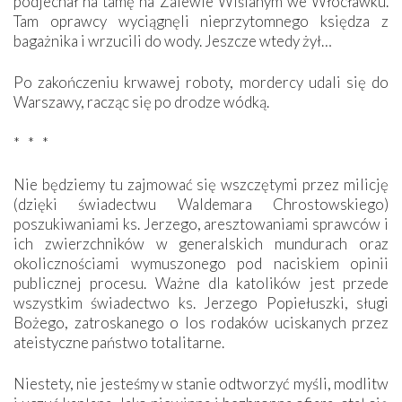
podjechał na tamę na Zalewie Wiślanym we Włocławku.
Tam oprawcy wyciągnęli nieprzytomnego księdza z
bagażnika i wrzucili do wody. Jeszcze wtedy żył…
Po zakończeniu krwawej roboty, mordercy udali się do
Warszawy, racząc się po drodze wódką.
* * *
Nie będziemy tu zajmować się wszczętymi przez milicję
(dzięki świadectwu Waldemara Chrostowskiego)
poszukiwaniami ks. Jerzego, aresztowaniami sprawców i
ich zwierzchników w generalskich mundurach oraz
okolicznościami wymuszonego pod naciskiem opinii
publicznej procesu. Ważne dla katolików jest przede
wszystkim świadectwo ks. Jerzego Popiełuszki, sługi
Bożego, zatroskanego o los rodaków uciskanych przez
ateistyczne państwo totalitarne.
Niestety, nie jesteśmy w stanie odtworzyć myśli, modlitw