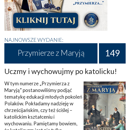
NAJNOWSZE WYDANIE:
149
Przymierze z Maryją
Uczmy i wychowujmy po katolicku!
W tym numerze „Przymierza z
Maryją” postanowiliśmy podjąć
tematykę edukacji młodych pokoleń
Polaków. Pokładamy nadzieję w
chrześcijańskim, czy też ściślej –
katolickim kształceniu i
wychowaniu. Pamiętamy bowiem,