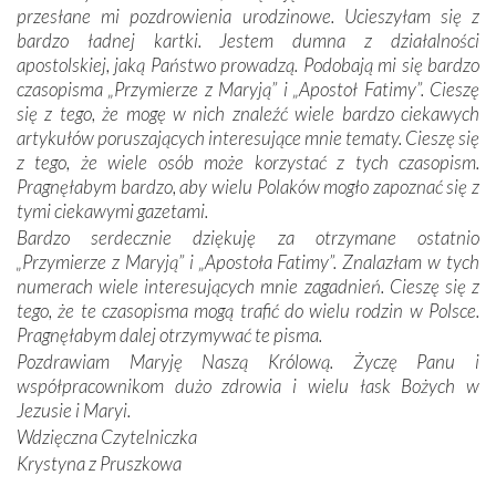
przesłane mi pozdrowienia urodzinowe. Ucieszyłam się z
się Jej ufnie oddają, a także każdą osobę, która zawierza
bardzo ładnej kartki. Jestem dumna z działalności
Jej siebie oraz swych bliskich.
apostolskiej, jaką Państwo prowadzą. Podobają mi się bardzo
czasopisma „Przymierze z Maryją” i „Apostoł Fatimy”. Cieszę
Dzieje Portugalii to również historia wierności Bogu i
się z tego, że mogę w nich znaleźć wiele bardzo ciekawych
odstępstw, także w życiu władców. Trudne momenty w
artykułów poruszających interesujące mnie tematy. Cieszę się
wymiarze tak osobistym, jak i zbiorowym, przypominają o
z tego, że wiele osób może korzystać z tych czasopism.
konieczności ciągłego zabiegania o własną duszę i o łaskę
Pragnęłabym bardzo, aby wielu Polaków mogło zapoznać się z
Opatrzności. Wierność przynosi pomyślność –
tymi ciekawymi gazetami.
przynajmniej w życiu duchowym. Odstępstwo owocuje
Bardzo serdecznie dziękuję za otrzymane ostatnio
nieszczęściem i śmiercią. Te uniwersalne prawdy
„Przymierze z Maryją” i „Apostoła Fatimy”. Znalazłam w tych
przychodziły na myśl, gdy słuchaliśmy opowieści
numerach wiele interesujących mnie zagadnień. Cieszę się z
przewodników o portugalskich monarchach i wodzach,
tego, że te czasopisma mogą trafić do wielu rodzin w Polsce.
zwycięskich bitwach i nieszczęśliwych losach grzesznych
Pragnęłabym dalej otrzymywać te pisma.
kochanków.
Pozdrawiam Maryję Naszą Królową. Życzę Panu i
współpracownikom dużo zdrowia i wielu łask Bożych w
Byli tym razem pośród Apostołów Fatimy reprezentanci
Jezusie i Maryi.
każdego spośród żyjących pokoleń. Najmłodszy uczestnik
Wdzięczna Czytelniczka
liczył sobie 13 lat, zaś senior, pan Zdzisław – już 94.
–
Krystyna z Pruszkowa
Całe życie marzyłem, by tu przyjechać
– przyznał w
rozmowie.