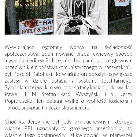
Wywierające ogromny wpływ na świadomość
społeczeństwa, zdominowane przez lewicowy sposób
myślenia media w Polsce, nie chcą pamiętać, że głównym
przeciwnikiem państwa komunistycznego w naszym kraju
był Kościół Katolicki. To właśnie on położył największe
zasługi w dziele osłabiania systemu totalitarnego.
Symbolami tej walki o wolność są tacy kapłani, jak: św. Jan
Paweł II, bł. Stefan kard. Wyszyński i bł. Jerzy
Popiełuszko. Ten ostatni walkę o wolność Kościoła i
narodu przypłacił męczeńską śmiercią.
Choć ks. Jerzy nie był jedynym duchownym, którego
władze PRL uznawały za groźnego przeciwnika, to
właśnie jego postanowiły „zlikwidować” w pierwszej