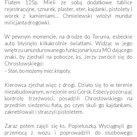
Fiatem 125p. Mieli ze sobą dodatkowe tablice
rejestracyjne, sznurek, plaster, eter, kajdanki, pistolety i
worek z kamieniami… Chmielewski włożył mundur
milicjanta drogówki.
W pewnym momencie, na drodze do Torunia, esbeckie
auto błysnęło kilkakrotnie światłami. Widząc w jego
wnętrzu umundurowanego funkcjonariusza MO dającego
znaki, by zjechali na pobocze, ks. Jerzy zwrócił się do
Chrostowskiego:
– Stań, bo możemy mieć kłopoty.
Kierowca zjechał więc z drogi. Działo się to w terenie
niezabudowanym, w rejonie wsi Górsk. Esbecy pozorując
kontrolę trzeźwości, posadzili Chrostowskiego na
przednim siedzeniu fiata, po czym skuli go kajdankami,
zakneblowali i straszyli pistoletem.
Zaraz potem zajęli się ks. Popiełuszką. Wyciągnęli go
przemocą z wozu i poprowadzili do służbowego