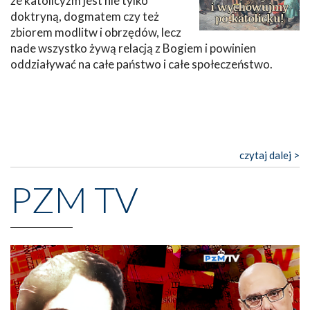
że katolicyzm jest nie tylko
doktryną, dogmatem czy też
zbiorem modlitw i obrzędów, lecz
nade wszystko żywą relacją z Bogiem i powinien
oddziaływać na całe państwo i całe społeczeństwo.
czytaj dalej >
PZM TV