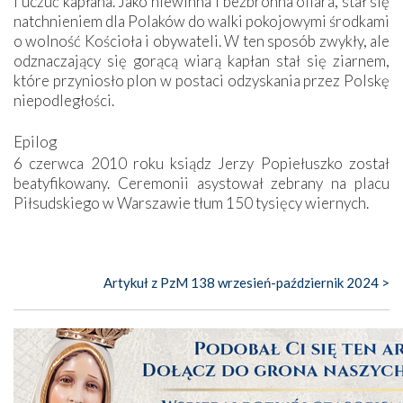
i uczuć kapłana. Jako niewinna i bezbronna ofiara, stał się
natchnieniem dla Polaków do walki pokojowymi środkami
o wolność Kościoła i obywateli. W ten sposób zwykły, ale
odznaczający się gorącą wiarą kapłan stał się ziarnem,
które przyniosło plon w postaci odzyskania przez Polskę
niepodległości.
Epilog
6 czerwca 2010 roku ksiądz Jerzy Popiełuszko został
beatyfikowany. Ceremonii asystował zebrany na placu
Piłsudskiego w Warszawie tłum 150 tysięcy wiernych.
Artykuł z PzM 138 wrzesień-październik 2024 >