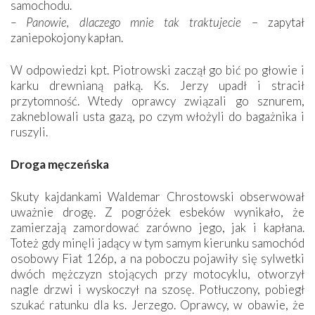
samochodu.
– Panowie, dlaczego mnie tak traktujecie
– zapytał
zaniepokojony kapłan.
W odpowiedzi kpt. Piotrowski zaczął go bić po głowie i
karku drewnianą pałką. Ks. Jerzy upadł i stracił
przytomność. Wtedy oprawcy związali go sznurem,
zakneblowali usta gazą, po czym włożyli do bagażnika i
ruszyli.
Droga męczeńska
Skuty kajdankami Waldemar Chrostowski obserwował
uważnie drogę. Z pogróżek esbeków wynikało, że
zamierzają zamordować zarówno jego, jak i kapłana.
Toteż gdy minęli jadący w tym samym kierunku samochód
osobowy Fiat 126p, a na poboczu pojawiły się sylwetki
dwóch mężczyzn stojących przy motocyklu, otworzył
nagle drzwi i wyskoczył na szosę. Potłuczony, pobiegł
szukać ratunku dla ks. Jerzego. Oprawcy, w obawie, że