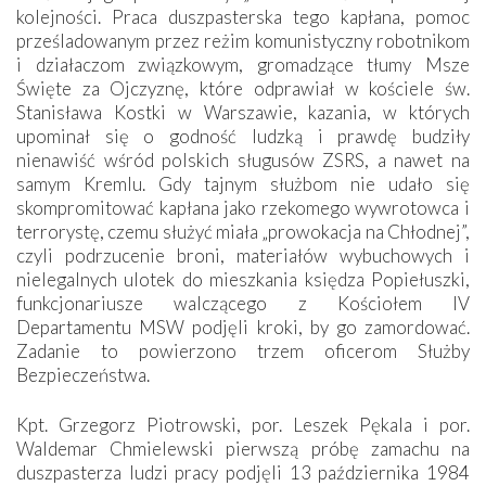
kolejności. Praca duszpasterska tego kapłana, pomoc
prześladowanym przez reżim komunistyczny robotnikom
i działaczom związkowym, gromadzące tłumy Msze
Święte za Ojczyznę, które odprawiał w kościele św.
Stanisława Kostki w Warszawie, kazania, w których
upominał się o godność ludzką i prawdę budziły
nienawiść wśród polskich sługusów ZSRS, a nawet na
samym Kremlu. Gdy tajnym służbom nie udało się
skompromitować kapłana jako rzekomego wywrotowca i
terrorystę, czemu służyć miała „prowokacja na Chłodnej”,
czyli podrzucenie broni, materiałów wybuchowych i
nielegalnych ulotek do mieszkania księdza Popiełuszki,
funkcjonariusze walczącego z Kościołem IV
Departamentu MSW podjęli kroki, by go zamordować.
Zadanie to powierzono trzem oficerom Służby
Bezpieczeństwa.
Kpt. Grzegorz Piotrowski, por. Leszek Pękala i por.
Waldemar Chmielewski pierwszą próbę zamachu na
duszpasterza ludzi pracy podjęli 13 października 1984