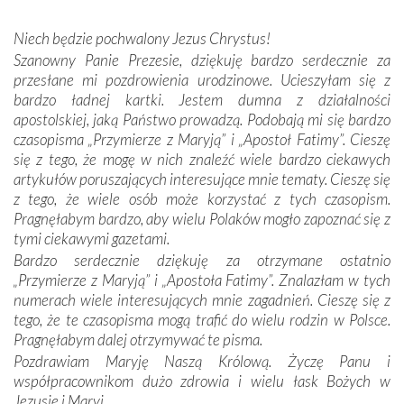
wspólnej wierze. Podczas wyjazdów do historycznych
miejsc, które znalazły się na trasie naszej pielgrzymki,
Niech będzie pochwalony Jezus Chrystus!
mieliśmy okazję przekonać się, że Maryja swoją opieką
Szanowny Panie Prezesie, dziękuję bardzo serdecznie za
otacza nie tylko nasz naród, lecz wszystkie nacje, które
przesłane mi pozdrowienia urodzinowe. Ucieszyłam się z
się Jej ufnie oddają, a także każdą osobę, która zawierza
bardzo ładnej kartki. Jestem dumna z działalności
Jej siebie oraz swych bliskich.
apostolskiej, jaką Państwo prowadzą. Podobają mi się bardzo
czasopisma „Przymierze z Maryją” i „Apostoł Fatimy”. Cieszę
Dzieje Portugalii to również historia wierności Bogu i
się z tego, że mogę w nich znaleźć wiele bardzo ciekawych
odstępstw, także w życiu władców. Trudne momenty w
artykułów poruszających interesujące mnie tematy. Cieszę się
wymiarze tak osobistym, jak i zbiorowym, przypominają o
z tego, że wiele osób może korzystać z tych czasopism.
konieczności ciągłego zabiegania o własną duszę i o łaskę
Pragnęłabym bardzo, aby wielu Polaków mogło zapoznać się z
Opatrzności. Wierność przynosi pomyślność –
tymi ciekawymi gazetami.
przynajmniej w życiu duchowym. Odstępstwo owocuje
Bardzo serdecznie dziękuję za otrzymane ostatnio
nieszczęściem i śmiercią. Te uniwersalne prawdy
„Przymierze z Maryją” i „Apostoła Fatimy”. Znalazłam w tych
przychodziły na myśl, gdy słuchaliśmy opowieści
numerach wiele interesujących mnie zagadnień. Cieszę się z
przewodników o portugalskich monarchach i wodzach,
tego, że te czasopisma mogą trafić do wielu rodzin w Polsce.
zwycięskich bitwach i nieszczęśliwych losach grzesznych
Pragnęłabym dalej otrzymywać te pisma.
kochanków.
Pozdrawiam Maryję Naszą Królową. Życzę Panu i
współpracownikom dużo zdrowia i wielu łask Bożych w
Byli tym razem pośród Apostołów Fatimy reprezentanci
Jezusie i Maryi.