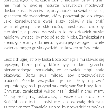
nie miał w swojej naturze wszystkich możliwych
doskonałości. Przeciwnie, przychodził na świat ze skazą,
grzechem pierworodnym, który popychał go do złego.
Jako konsekwencje owej skazy pojawiły się braki
w inteligencji, złe skłonności, niestałość, choroby,
cierpienie, a przede wszystkim to, że człowiek musiał
najpierw umrzeć, by móc pójść do Nieba. Zamieszkał na
ziemi, gdzie przyroda nieraz bywała jego wrogiem, wiele
zwierząt mogło go skrzywdzić i brakowało pożywienia.
Lecz z drugiej strony łaska Boża pomagała mu stawać się
lepszym; liczne próby, które były skutkiem grzechu
pierworodnego, sprawiały, że człowiek mógł stale
okazywać Bogu swą miłość, aby przezwyciężyć
trudności.Przede wszystkim jednak, żeby naprawić
popełniony grzech, przybył na ziemię sam Syn Boży, Jezus
Chrystus, zamieszkał wśród nas i dzięki niemu mamy
Matkę Bożą, najdoskonalszą z wszelkich istot, oraz
Kościół katolicki – instytucję z doskonałą doktryną,
założony przez Zbawiciela po to, by prowadzić człowieka