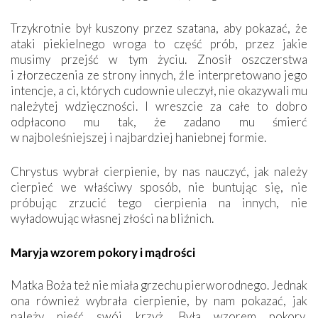
Trzykrotnie był kuszony przez szatana, aby pokazać, że
ataki piekielnego wroga to część prób, przez jakie
musimy przejść w tym życiu. Znosił oszczerstwa
i złorzeczenia ze strony innych, źle interpretowano jego
intencje, a ci, których cudownie uleczył, nie okazywali mu
należytej wdzięczności. I wreszcie za całe to dobro
odpłacono mu tak, że zadano mu śmierć
w najboleśniejszej i najbardziej haniebnej formie.
Chrystus wybrał cierpienie, by nas nauczyć, jak należy
cierpieć we właściwy sposób, nie buntując się, nie
próbując zrzucić tego cierpienia na innych, nie
wyładowując własnej złości na bliźnich.
Maryja wzorem pokory i mądrości
Matka Boża też nie miała grzechu pierworodnego. Jednak
ona również wybrała cierpienie, by nam pokazać, jak
należy nieść swój krzyż. Była wzorem pokory,