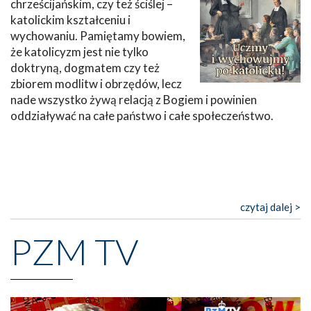
chrześcijańskim, czy też ściślej –
katolickim kształceniu i
wychowaniu. Pamiętamy bowiem,
że katolicyzm jest nie tylko
doktryną, dogmatem czy też
zbiorem modlitw i obrzędów, lecz
nade wszystko żywą relacją z Bogiem i powinien
oddziaływać na całe państwo i całe społeczeństwo.
czytaj dalej >
PZM TV