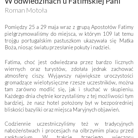
W odwiedzinach u Fatimskiej Pani
Roman Motoła
Pomiędzy 25 a 29 maja wraz z grupą Apostołów Fatimy
pielgrzymowaliśmy do miejsca, w którym 109 lat temu
trojgu portugalskim pastuszkom ukazywała się Matka
Boża, niosąc światu przesłanie pokuty i nadziei.
Fatima, choć jest odwiedzana przez bardzo licznych
wiernych oraz turystów, zdołała jednak zachować
atmosferę ciszy. Wyjąwszy największe uroczystości
gromadzące wielotysięczne rzesze uczestników, można
tam zarówno modlić się, jak i słuchać w skupieniu.
Każdego dnia chętnie korzystaliśmy z tej możliwości tym
bardziej, że nasz hotel położony był w bezpośredniej
bliskości bazyliki oraz miejsca Maryjnych objawień.
Codziennie uczestniczyliśmy też w tradycyjnych
nabożeństwach i procesjach na olbrzymim placu przed
sanktuarium. W trakcie trzeciego wieczoru