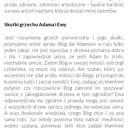
uroda, zdrowie, zdolności artystyczne – będzie bardziej
surowy aniżeli nad tymi, którzy dostali mniej talentów.
Skutki grzechu Adama i Ewy
Jeśli rozumiemy grzech pierworodny i jego skutki,
pojmujemy wiele spraw. Bóg dał Adamowi w raju tylko
jeden zakaz: nie jeść owoców z drzewa poznania dobra
i zła. I zapowiedział jasno, że jeśli Adam to zrobi,
niechybnie umrze. Zatem Bóg w swojej miłości ostrzegł
człowieka, co może się zdarzyć. Ale szatan, który już
wcześniej nie zdał próby miłości do Boga, przystąpił do
kuszenia ludzi. I zaczął zwodzić Ewę, zadając jej kłamliwe
pytanie: czy rzeczywiście Bóg zabronił im spożywać
owoce z jakiegokolwiek drzewa w tym ogrodzie? Ewa
odpowiedziała mu zgodnie z prawdą: mogą jeść owoce
z wszystkich drzew oprócz jednego, bo wówczas umrą.
A więc doskonale wiedziała, czego Bóg chce i co ona
sama robi. Już wtedy powinna była nabrać nieufności
wobec szatana, ponieważ jeśli ktoś zadaje kłamliwe