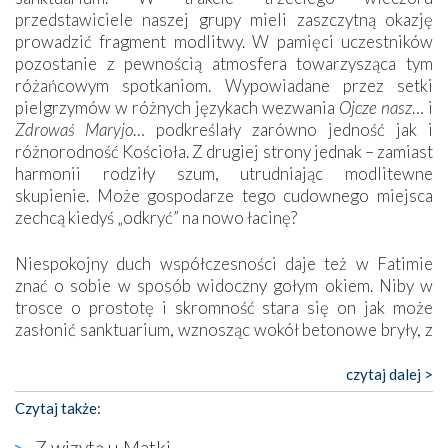
przedstawiciele naszej grupy mieli zaszczytną okazję
prowadzić fragment modlitwy. W pamięci uczestników
pozostanie z pewnością atmosfera towarzysząca tym
różańcowym spotkaniom. Wypowiadane przez setki
pielgrzymów w różnych językach wezwania
Ojcze nasz
… i
Zdrowaś Maryjo
… podkreślały zarówno jedność jak i
różnorodność Kościoła. Z drugiej strony jednak – zamiast
harmonii rodziły szum, utrudniając modlitewne
skupienie. Może gospodarze tego cudownego miejsca
zechcą kiedyś „odkryć” na nowo łacinę?
Niespokojny duch współczesności daje też w Fatimie
znać o sobie w sposób widoczny gołym okiem. Niby w
trosce o prostotę i skromność stara się on jak może
zasłonić sanktuarium, wznosząc wokół betonowe bryły, z
których niektóre nawet zostały poświęcone jako miejsca
katolickiego kultu. Tylko co wspólnego z żywą,
czytaj dalej >
autentyczną wiarą mogą mieć płaskie, szare bunkry albo
Czytaj także:
kaplice, w których Tabernakulum przypomina bardziej
skrzynkę na narzędzia? Albo co powiedzieć o ustawionym
Z wizytą u Matki