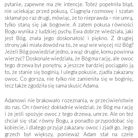
pytanie, zapewne ma złe intencje. Toteż popełniła błąd,
nie uciekając przed pokusą. Ciągnęła rozmowę i szatan
skłamał po raz drugi, mówiąc, że to nieprawda – nie umrą,
tylko staną się jak bogowie. A zatem pokusa równości
Bogu wynika z ludzkiej pychy. Ewa dobrze wiedziała, jaki
jest Bóg, znała jego doskonałość i piękno. Z drugiej
strony jaki miała dowód na to, że wąż wie więcej niż Bóg?
Jeżeli Bóg powiedział jedno, a wąż drugie, komu powinna
wierzyć? Doskonale wiedziała, że Bóg ma rację, ale owoc
tego drzewa był ponętny, a jeszcze bardziej pociągało ją
to, że stanie się boginią. I uległa pokusie, zjadła zakazany
owoc. Co gorsza, nie tylko nie zamieniła się w boginię,
lecz także zgodziła się sama skusić Adama.
Adamowi nie brakowało rozeznania, w przeciwieństwie
do nas. On również dokładnie wiedział, że Bóg ma rację
i że jeśli spożyje owoc z tego drzewa, umrze. Ale on też
chciał się stać równy Bogu, a ponadto przypodobać się
kobiecie, i dlatego przyjął zakazany owoc i zjadł go. Jego
grzech był większy, ponieważ Adam stał na czele