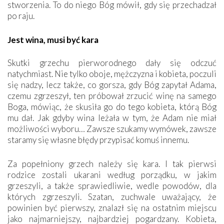
stworzenia. To do niego Bóg mówił, gdy się przechadzał
po raju.
Jest wina, musi być kara
Skutki grzechu pierworodnego dały się odczuć
natychmiast. Nie tylko oboje, mężczyzna i kobieta, poczuli
się nadzy, lecz także, co gorsza, gdy Bóg zapytał Adama,
czemu zgrzeszył, ten próbował zrzucić winę na samego
Boga, mówiąc, że skusiła go do tego kobieta, którą Bóg
mu dał. Jak gdyby wina leżała w tym, że Adam nie miał
możliwości wyboru… Zawsze szukamy wymówek, zawsze
staramy się własne błędy przypisać komuś innemu.
Za popełniony grzech należy się kara. I tak pierwsi
rodzice zostali ukarani według porządku, w jakim
grzeszyli, a także sprawiedliwie, wedle powodów, dla
których zgrzeszyli. Szatan, zuchwale uważający, że
powinien być pierwszy, znalazł się na ostatnim miejscu
jako najmarniejszy, najbardziej pogardzany. Kobieta,