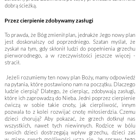
dobrą ścieżką.
Przez cierpienie zdobywamy zasługi
To prawda, że Bóg zmienił plan, jednakże Jego nowy plan
jest doskonalszy od poprzedniego. Szatan myślał, że
zyskał na tym, gdy skłonił ludzi do popełnienia grzechu
pierworodnego, a w rzeczywistości jeszcze więcej ­
stracił.
Jeżeli rozumiemy ten nowy plan Boży, mamy odpowiedź
na pytania, które postawiono nam na początku. Dlaczego
ludzie cierpią? Dlatego, że cierpiąc, zdobywają zasługi,
które ich zaprowadzą do Nieba. Jedni poprzez cierpienie
ćwiczą w sobie takie cnoty, jak cierpliwość, innym
pozwala to z kolei rozwijać cnotę miłosierdzia. Czemu
dzieci chorują? Aby pokazać, że grzech dotknął nas
wszystkich, nawet tych niewinnych. Rodzice w bólu
swoich dzieci dostrzegają wpływ grzechu, dzieci zaś
w miarę swych możliwości uczą się, że sprawy tego