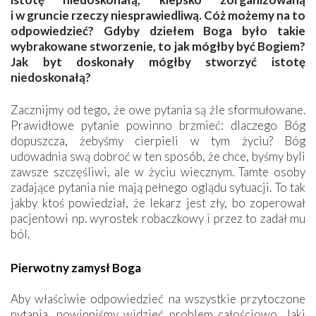
i w gruncie rzeczy niesprawiedliwą. Cóż możemy na to
odpowiedzieć? Gdyby dziełem Boga było takie
wybrakowane stworzenie, to jak mógłby być Bogiem?
Jak byt doskonały mógłby stworzyć istotę
niedoskonałą?
Zacznijmy od tego, że owe pytania są źle sformułowane.
Prawidłowe pytanie powinno brzmieć: dlaczego Bóg
dopuszcza, żebyśmy cierpieli w tym życiu? Bóg
udowadnia swą dobroć w ten sposób, że chce, byśmy byli
zawsze szczęśliwi, ale w życiu wiecznym. Tamte osoby
zadające pytania nie mają pełnego oglądu sytuacji. To tak
jakby ktoś powiedział, że lekarz jest zły, bo zoperował
pacjentowi np. wyrostek robaczkowy i przez to zadał mu
ból.
Pierwotny zamysł Boga
Aby właściwie odpowiedzieć na wszystkie przytoczone
pytania, powinniśmy widzieć problem całościowo. Jaki