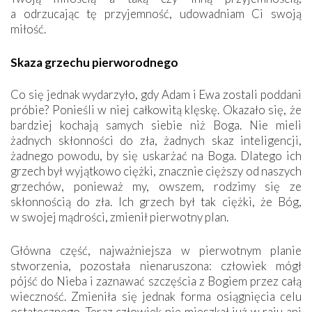
a odrzucając tę przyjemność, udowadniam Ci swoją
miłość.
Skaza grzechu pierworodnego
Co się jednak wydarzyło, gdy Adam i Ewa zostali poddani
próbie? Ponieśli w niej całkowitą klęskę. Okazało się, że
bardziej kochają samych siebie niż Boga. Nie mieli
żadnych skłonności do zła, żadnych skaz inteligencji,
żadnego powodu, by się uskarżać na Boga. Dlatego ich
grzech był wyjątkowo ciężki, znacznie cięższy od naszych
grzechów, ponieważ my, owszem, rodzimy się ze
skłonnością do zła. Ich grzech był tak ciężki, że Bóg,
w swojej mądrości, zmienił pierwotny plan.
Główna część, najważniejsza w pierwotnym planie
stworzenia, pozostała nienaruszona: człowiek mógł
pójść do Nieba i zaznawać szczęścia z Bogiem przez całą
wieczność. Zmieniła się jednak forma osiągnięcia celu
ostatecznego. Teraz człowiek nie mieszkał już w raju ani