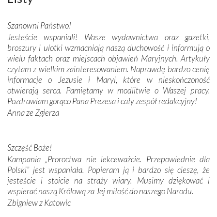
wspaniałe zdobienia, dbałość ich twórców o detale,
połączenie talentów z wytrwałością i pracowitością
Szanowni Państwo!
budowniczych.
Jesteście wspaniali! Wasze wydawnictwa oraz gazetki,
broszury i ulotki wzmacniają naszą duchowość i informują o
Podążyliśmy też śladami fatimskich wizjonerów – Łucji
wielu faktach oraz miejscach objawień Maryjnych. Artykuły
dos Santos oraz świętych Hiacynty i Franciszka Marto.
czytam z wielkim zainteresowaniem. Naprawdę bardzo cenię
Modliliśmy się przy ich grobach. Odprawiliśmy Drogę
informacje o Jezusie i Maryi, które w nieskończoność
Krzyżową w ich rodzinnych stronach, odwiedziliśmy
otwierają serca. Pamiętamy w modlitwie o Waszej pracy.
domy, w których żyli.
Pozdrawiam gorąco Pana Prezesa i cały zespół redakcyjny!
Anna ze Zgierza
W miejscu objawień Matki Bożej zapaliliśmy świece
przywiezione wraz z intencjami powierzonymi nam przez
Darczyńców w ramach akcji „Twoje światło w Fatimie”.
Podczas tej kilkudniowej wyprawy na każdym kroku
Szczęść Boże!
spotykaliśmy się z serdeczną otwartością
Kampania „Proroctwa nie lekceważcie. Przepowiednie dla
Portugalczyków. Podziwialiśmy ich ludową sztukę i
Polski” jest wspaniała. Popieram ją i bardzo się cieszę, że
zwyczaje. Mimo że nasze kraje są od siebie bardzo
jesteście i stoicie na straży wiary. Musimy dziękować i
oddalone, w żaden sposób nie czuliśmy się obco.
wspierać naszą Królową za Jej miłość do naszego Narodu.
Sprawiła to oczywiście sama Matka Boża, ale też
Zbigniew z Katowic
kulturowa bliskość biorąca swój początek w naszej