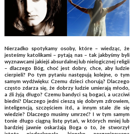
Nierzadko spotykamy osoby, które – wiedząc, że
jesteśmy katolikami – pytają nas – tak jakbyśmy byli
wyznawcami jakiejś absurdalnej lub nielogicznej religii
– dlaczego Bóg, choć jest dobry, chce, aby ludzie
cierpieli? Po tym pytaniu następują kolejne, o tym
samym wydźwięku: Czemu dzieci chorują? Dlaczego
często zdarza się, że dobrzy ludzie umierają młodo,
a źli żyją długo? Czemu bandyci są bogaci, a uczciwi
biedni? Dlaczego jedni cieszą się dobrym zdrowiem,
inteligencją, szczęściem itd., a innym stale źle się
wiedzie? Dlaczego musimy umrzeć? I w tym samym
tonie długo ciągną listę pytań, w których mniej lub
bardziej jawnie oskarżają Boga o to, że stworzył
istotę niedoskonałą, kiepsko zorganizowaną