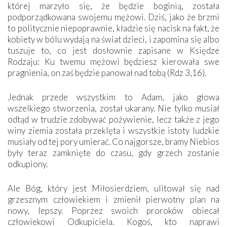
której marzyło się, że będzie boginią, została
podporządkowana swojemu mężowi. Dziś, jako że brzmi
to politycznie niepoprawnie, kładzie się nacisk na fakt, że
kobiety w bólu wydają na świat dzieci, i zapomina się albo
tuszuje to, co jest dosłownie zapisane w Księdze
Rodzaju: Ku twemu mężowi będziesz kierowała swe
pragnienia, on zaś będzie panował nad tobą (Rdz 3,16).
Jednak przede wszystkim to Adam, jako głowa
wszelkiego stworzenia, został ukarany. Nie tylko musiał
odtąd w trudzie zdobywać pożywienie, lecz także z jego
winy ziemia została przeklęta i wszystkie istoty ludzkie
musiały od tej pory umierać. Co najgorsze, bramy Niebios
były teraz zamknięte do czasu, gdy grzech zostanie
odkupiony.
Ale Bóg, który jest Miłosierdziem, ulitował się nad
grzesznym człowiekiem i zmienił pierwotny plan na
nowy, lepszy. Poprzez swoich proroków obiecał
człowiekowi Odkupiciela. Kogoś, kto naprawi