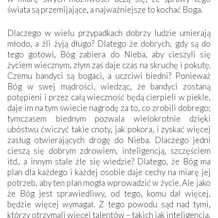
świata są przemijające, a najważniejsze to kochać Boga.
Dlaczego w wielu przypadkach dobrzy ludzie umierają
młodo, a źli żyją długo? Dlatego że dobrych, gdy są do
tego gotowi, Bóg zabiera do Nieba, aby cieszyli się
życiem wiecznym, złym zaś daje czas na skruchę i pokutę.
Czemu bandyci są bogaci, a uczciwi biedni? Ponieważ
Bóg w swej mądrości, wiedząc, że bandyci zostaną
potępieni i przez całą wieczność będą cierpieli w piekle,
daje im na tym świecie nagrodę za to, co zrobili dobrego;
tymczasem biednym pozwala wielokrotnie dzięki
ubóstwu ćwiczyć takie cnoty, jak pokora, i zyskać więcej
zasług otwierających drogę do Nieba. Dlaczego jedni
cieszą się dobrym zdrowiem, inteligencją, szczęściem
itd., a innym stale źle się wiedzie? Dlatego, że Bóg ma
plan dla każdego i każdej osobie daje cechy na miarę jej
potrzeb, aby ten plan mogła wprowadzić w życie. Ale jako
że Bóg jest sprawiedliwy, od tego, komu dał więcej,
będzie więcej wymagał. Z tego powodu sąd nad tymi,
którzy otrzymali więcej talentów – takich jak inteligencja,