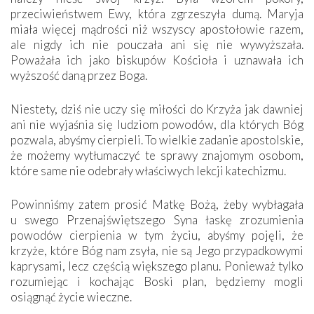
przeciwieństwem Ewy, która zgrzeszyła dumą. Maryja
miała więcej mądrości niż wszyscy apostołowie razem,
ale nigdy ich nie pouczała ani się nie wywyższała.
Poważała ich jako biskupów Kościoła i uznawała ich
wyższość daną przez Boga.
Niestety, dziś nie uczy się miłości do Krzyża jak dawniej
ani nie wyjaśnia się ludziom powodów, dla których Bóg
pozwala, abyśmy cierpieli. To wielkie zadanie apostolskie,
że możemy wytłumaczyć te sprawy znajomym osobom,
które same nie odebrały właściwych lekcji katechizmu.
Powinniśmy zatem prosić Matkę Bożą, żeby wybłagała
u swego Przenajświętszego Syna łaskę zrozumienia
powodów cierpienia w tym życiu, abyśmy pojęli, że
krzyże, które Bóg nam zsyła, nie są Jego przypadkowymi
kaprysami, lecz częścią większego planu. Ponieważ tylko
rozumiejąc i kochając Boski plan, będziemy mogli
osiągnąć życie wieczne.