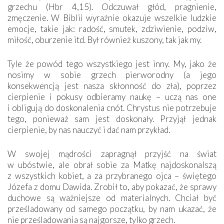
grzechu (Hbr 4,15). Odczuwał głód, pragnienie,
zmęczenie. W Biblii wyraźnie okazuje wszelkie ludzkie
emocje, takie jak: radość, smutek, zdziwienie, podziw,
miłość, oburzenie itd. Był również kuszony, tak jak my.
Tyle że powód tego wszystkiego jest inny. My, jako że
nosimy w sobie grzech pierworodny (a jego
konsekwencją jest nasza skłonność do zła), poprzez
cierpienie i pokusy odbieramy naukę – uczą nas one
i obligują do doskonalenia cnót. Chrystus nie potrzebuje
tego, ponieważ sam jest doskonały. Przyjął jednak
cierpienie, by nas nauczyć i dać nam przykład.
W swojej mądrości zapragnął przyjść na świat
w ubóstwie, ale obrał sobie za Matkę najdoskonalszą
z wszystkich kobiet, a za przybranego ojca – świętego
Józefa z domu Dawida. Zrobił to, aby pokazać, że sprawy
duchowe są ważniejsze od materialnych. Chciał być
prześladowany od samego początku, by nam ukazać, że
nie prześladowania są najgorsze, tylko grzech.