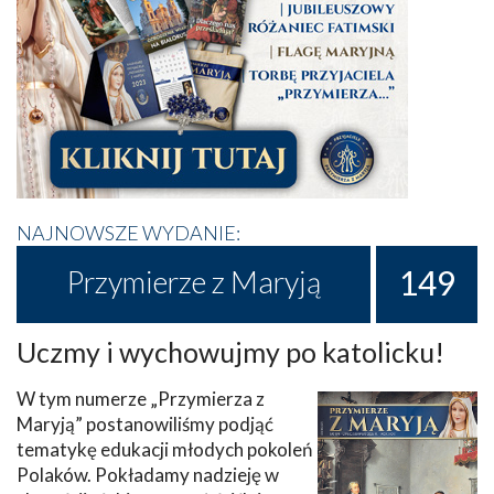
NAJNOWSZE WYDANIE:
149
Przymierze z Maryją
Uczmy i wychowujmy po katolicku!
W tym numerze „Przymierza z
Maryją” postanowiliśmy podjąć
tematykę edukacji młodych pokoleń
Polaków. Pokładamy nadzieję w