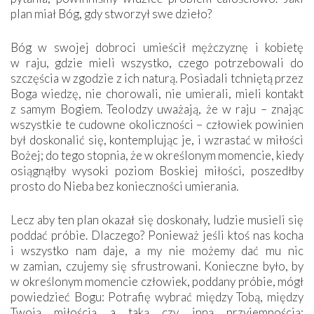
plan miał Bóg, gdy stworzył swe dzieło?
Bóg w swojej dobroci umieścił mężczyznę i kobietę
w raju, gdzie mieli wszystko, czego potrzebowali do
szczęścia w zgodzie z ich naturą. Posiadali tchniętą przez
Boga wiedzę, nie chorowali, nie umierali, mieli kontakt
z samym Bogiem. Teolodzy uważają, że w raju – znając
wszystkie te cudowne okoliczności – człowiek powinien
był doskonalić się, kontemplując je, i wzrastać w miłości
Bożej; do tego stopnia, że w określonym momencie, kiedy
osiągnąłby wysoki poziom Boskiej miłości, poszedłby
prosto do Nieba bez konieczności umierania.
Lecz aby ten plan okazał się doskonały, ludzie musieli się
poddać próbie. Dlaczego? Ponieważ jeśli ktoś nas kocha
i wszystko nam daje, a my nie możemy dać mu nic
w zamian, czujemy się sfrustrowani. Konieczne było, by
w określonym momencie człowiek, poddany próbie, mógł
powiedzieć Bogu: Potrafię wybrać między Tobą, między
Twoją miłością a taką czy inną przyjemnością;