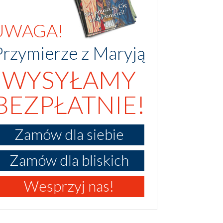
UWAGA!
Przymierze z Maryją
WYSYŁAMY
BEZPŁATNIE!
Zamów dla siebie
Zamów dla bliskich
Wesprzyj nas!