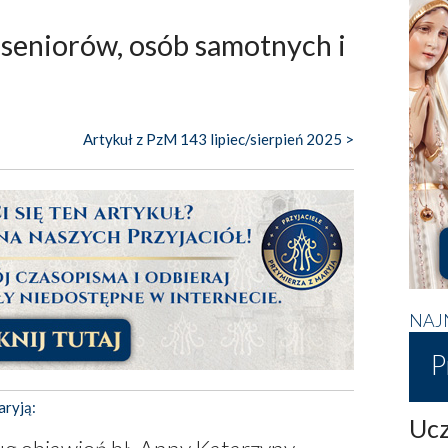
seniorów, osób samotnych i
Artykuł z PzM 143 lipiec/sierpień 2025 >
NAJ
P
aryją:
Ucz