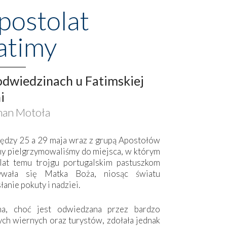
postolat
atimy
dwiedzinach u Fatimskiej
i
an Motoła
ędzy 25 a 29 maja wraz z grupą Apostołów
my pielgrzymowaliśmy do miejsca, w którym
lat temu trojgu portugalskim pastuszkom
ywała się Matka Boża, niosąc światu
łanie pokuty i nadziei.
ma, choć jest odwiedzana przez bardzo
ych wiernych oraz turystów, zdołała jednak