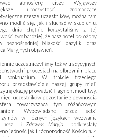
hować atmosferę ciszy. Wyjąwszy
większe uroczystości gromadzące
otysięczne rzesze uczestników, można tam
no modlić się, jak i słuchać w skupieniu.
ego dnia chętnie korzystaliśmy z tej
wości tym bardziej, że nasz hotel położony
w bezpośredniej bliskości bazyliki oraz
sca Maryjnych objawień.
ennie uczestniczyliśmy też w tradycyjnych
żeństwach i procesjach na olbrzymim placu
d sanktuarium. W trakcie trzeciego
zoru przedstawiciele naszej grupy mieli
zytną okazję prowadzić fragment modlitwy.
mięci uczestników pozostanie z pewnością
sfera towarzysząca tym różańcowym
tkaniom. Wypowiadane przez setki
grzymów w różnych językach wezwania
e nasz
… i
Zdrowaś Maryjo
… podkreślały
no jedność jak i różnorodność Kościoła. Z