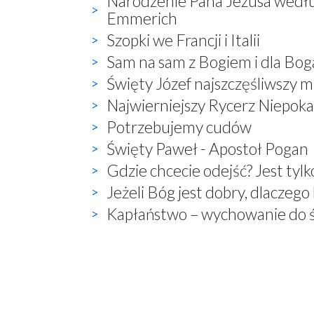
Narodzenie Pana Jezusa wedłu
Emmerich
Szopki we Francji i Italii
Sam na sam z Bogiem i dla Bo
Święty Józef najszczęśliwszy mą
Najwierniejszy Rycerz Niepoka
Potrzebujemy cudów
Święty Paweł - Apostoł Pogan
Gdzie chcecie odejść? Jest tylk
Jeżeli Bóg jest dobry, dlaczego 
Kapłaństwo – wychowanie do ś