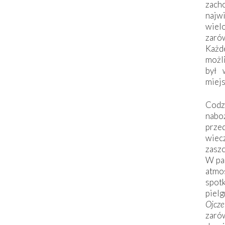
zac
naj
wiel
zarów
Każd
możli
był 
miej
Codzi
nabo
prze
wiec
zaszc
W pa
atmo
spo
piel
Ojcz
zarów