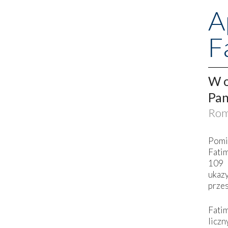
A
F
W o
Pan
Rom
Pomi
Fati
109 
ukaz
przes
Fati
liczn