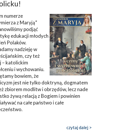
olicku!
m numerze
ymierza z Maryją”
anowiliśmy podjąć
tykę edukacji młodych
leń Polaków.
adamy nadzieję w
ścijańskim, czy też
ej – katolickim
łceniu i wychowaniu.
ętamy bowiem, że
icyzm jest nie tylko doktryną, dogmatem
eż zbiorem modlitw i obrzędów, lecz nade
tko żywą relacją z Bogiem i powinien
aływać na całe państwo i całe
eczeństwo.
czytaj dalej >