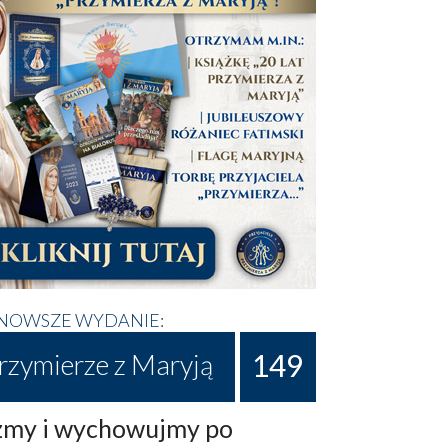
NOWSZE WYDANIE:
149
rzymierze z Maryją
my i wychowujmy po