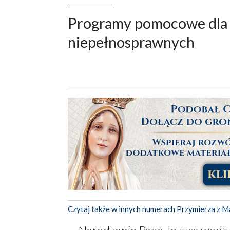
Programy pomocowe dla 
niepełnosprawnych
Czytaj także w innych numerach Przymierza z M