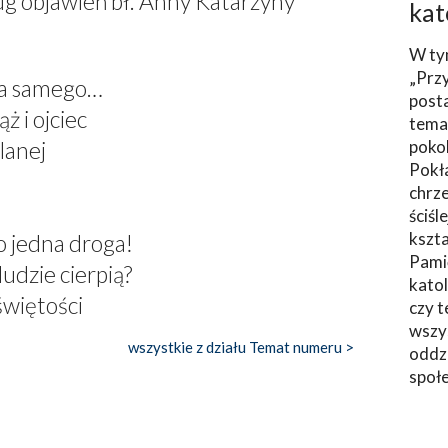
g objawień bł. Anny Katarzyny
kat
W ty
„Prz
ga samego…
post
ż i ojciec
tema
lanej
poko
Pokł
chrze
ściśl
kszta
o jedna droga!
Pami
ludzie cierpią?
katol
więtości
czy t
wszys
wszystkie z działu Temat numeru >
oddzi
społ