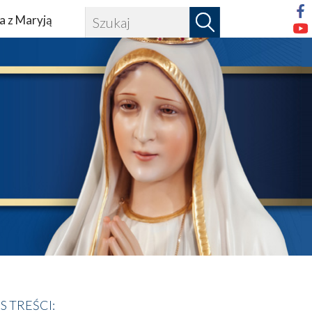
a z Maryją
IS TREŚCI: