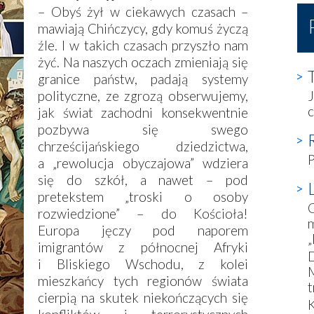
– Obyś żył w ciekawych czasach –
mawiają Chińczycy, gdy komuś życzą
źle. I w takich czasach przyszło nam
żyć. Na naszych oczach zmieniają się
granice państw, padają systemy
polityczne, ze zgrozą obserwujemy,
J
c
jak świat zachodni konsekwentnie
pozbywa się swego
chrześcijańskiego dziedzictwa,
P
a „rewolucja obyczajowa” wdziera
się do szkół, a nawet – pod
pretekstem „troski o osoby
rozwiedzione” – do Kościoła!
m
Europa jęczy pod naporem
„
imigrantów z północnej Afryki
D
i Bliskiego Wschodu, z kolei
M
mieszkańcy tych regionów świata
t
cierpią na skutek niekończących się