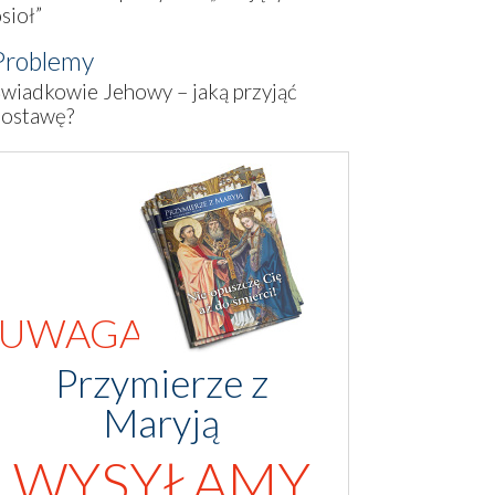
sioł”
Problemy
wiadkowie Jehowy – jaką przyjąć
postawę?
UWAGA!
Przymierze z
Maryją
WYSYŁAMY