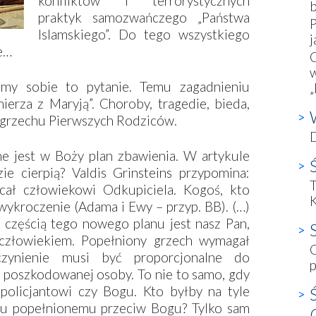
konfliktów i terrorystycznych
b
praktyk samozwańczego „Państwa
P
Islamskiego”. Do tego wszystkiego
j
e…
C
w
emy sobie to pytanie. Temu zagadnieniu
„
erza z Maryją”. Choroby, tragedie, bieda,
i grzechu Pierwszych Rodziców.
e jest w Boży plan zbawienia. W ­artykule
ie cierpią? Valdis Grinsteins przypomina:
T
ał człowiekowi Odkupiciela. Kogoś, kto
wykroczenie (Adama i Ewy – przyp. BB). (…)
ą częścią tego nowego planu jest nasz Pan,
ę człowiekiem. Popełniony grzech wymagał
C
czynienie musi być proporcjonalne do
p
 poszkodowanej osoby. To nie to samo, gdy
 policjantowi czy Bogu. Kto byłby na tyle
niu popełnionemu przeciw Bogu? Tylko sam