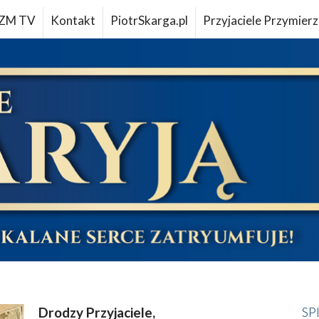
ZM TV
Kontakt
PiotrSkarga.pl
Przyjaciele Przymierz
Drodzy Przyjaciele,
SP