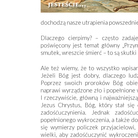
dochodzą nasze utrapienia powszedni
Dlaczego cierpimy? – często zadaj
poświęcony jest temat główny „Przymi
smutek, wreszcie śmierć – to są skutk
Ale też wiemy, że to wszystko wpisan
Jeżeli Bóg jest dobry, dlaczego ludz
Poprzez swoich proroków Bóg obiec
naprawi wyrządzone zło i popełnione 
I rzeczywiście, główną i najważniejsz
Jezus Chrystus, Bóg, który stał si
zadośćuczynienia. Jednak zadośću
popełnionego wykroczenia, a także do
się wymierzy policzek przyjacielowi,
wielki, aby zadośćuczynić wykrocze