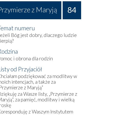
84
Przymierze z Maryją
Temat numeru
eżeli Bóg jest dobry, dlaczego ludzie
ierpią?
Rodzina
omoc i obrona dla rodzin
Listy od Przyjaciół
Chciałam podziękować za modlitwy w
oich intencjach, a także za
Przymierze z Maryją”
ziękuję za Wasze listy, „Przymierze z
aryją”, za pamięć, modlitwy i wielką
roskę
Koresponduję z Waszym Instytutem