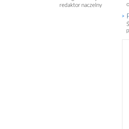
o
redaktor naczelny
Ś