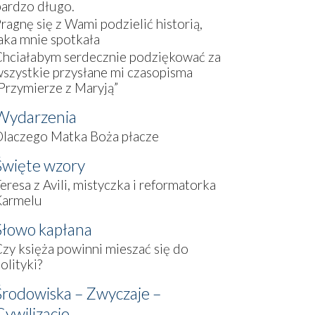
ardzo długo.
ragnę się z Wami podzielić historią,
aka mnie spotkała
hciałabym serdecznie podziękować za
szystkie przysłane mi czasopisma
Przymierze z Maryją”
Wydarzenia
Dlaczego Matka Boża płacze
Święte wzory
eresa z Avili, mistyczka i reformatorka
Karmelu
Słowo kapłana
zy księża powinni mieszać się do
olityki?
Środowiska – Zwyczaje –
Cywilizacje