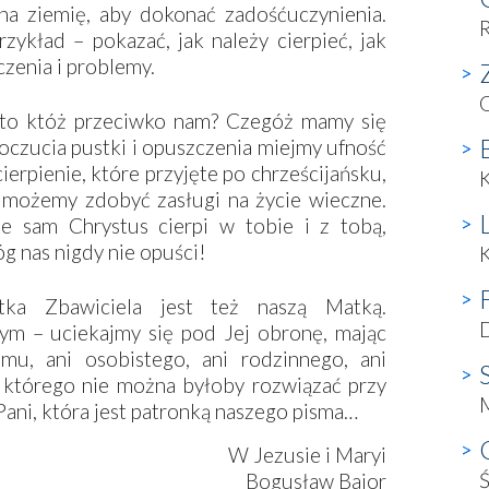
 na ziemię, aby dokonać zadośćuczynienia.
R
zykład – pokazać, jak należy cierpieć, jak
czenia i problemy.
i, to któż przeciwko nam? Czegóż mamy się
czucia pustki i opuszczenia miejmy ufność
erpienie, które przyjęte po chrześcijańsku,
K
 możemy zdobyć zasługi na życie wieczne.
że sam Chrystus cierpi w tobie i z tobą,
óg nas nigdy nie opuści!
K
ka Zbawiciela jest też naszą Matką.
D
ym – uciekajmy się pod Jej obronę, mając
mu, ani osobistego, ani rodzinnego, ani
którego nie można byłoby rozwiązać przy
ani, która jest patronką naszego pisma…
W Jezusie i Maryi
Ś
Bogusław Bajor