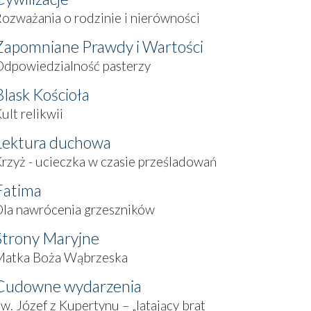
ozważania o rodzinie i nierówności
Zapomniane Prawdy i Wartości
Odpowiedzialność pasterzy
Blask Kościoła
ult relikwii
Lektura duchowa
rzyż - ucieczka w czasie prześladowań
Fatima
la nawrócenia grzeszników
Strony Maryjne
Matka Boża Wąbrzeska
Cudowne wydarzenia
w. Józef z Kupertynu – „latający brat