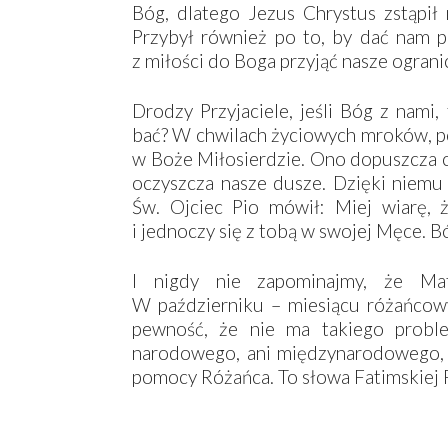
Bóg, dlatego Jezus Chrystus zstąpił
Przybył również po to, by dać nam pr
z miłości do Boga przyjąć nasze ograni
Drodzy Przyjaciele, jeśli Bóg z nam
bać? W chwilach życiowych mroków, po
w Boże Miłosierdzie. Ono dopuszcza ci
oczyszcza nasze dusze. Dzięki niemu
Św. Ojciec Pio mówił: Miej wiarę, 
i jednoczy się z tobą w swojej Męce. B
I nigdy nie zapominajmy, że Mat
W październiku – miesiącu różańcow
pewność, że nie ma takiego proble
narodowego, ani międzynarodowego, 
pomocy Różańca. To słowa Fatimskiej P