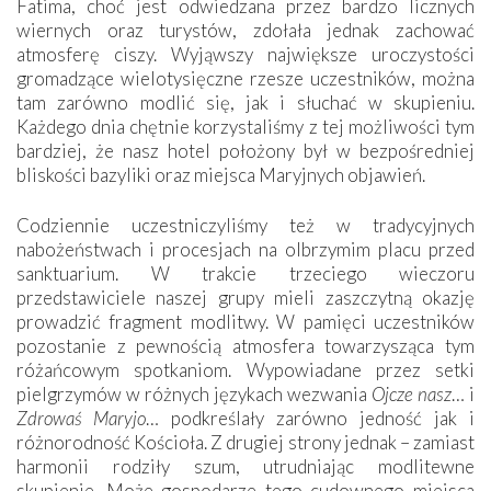
Fatima, choć jest odwiedzana przez bardzo licznych
wiernych oraz turystów, zdołała jednak zachować
atmosferę ciszy. Wyjąwszy największe uroczystości
gromadzące wielotysięczne rzesze uczestników, można
tam zarówno modlić się, jak i słuchać w skupieniu.
Każdego dnia chętnie korzystaliśmy z tej możliwości tym
bardziej, że nasz hotel położony był w bezpośredniej
bliskości bazyliki oraz miejsca Maryjnych objawień.
Codziennie uczestniczyliśmy też w tradycyjnych
nabożeństwach i procesjach na olbrzymim placu przed
sanktuarium. W trakcie trzeciego wieczoru
przedstawiciele naszej grupy mieli zaszczytną okazję
prowadzić fragment modlitwy. W pamięci uczestników
pozostanie z pewnością atmosfera towarzysząca tym
różańcowym spotkaniom. Wypowiadane przez setki
pielgrzymów w różnych językach wezwania
Ojcze nasz
… i
Zdrowaś Maryjo
… podkreślały zarówno jedność jak i
różnorodność Kościoła. Z drugiej strony jednak – zamiast
harmonii rodziły szum, utrudniając modlitewne
skupienie. Może gospodarze tego cudownego miejsca