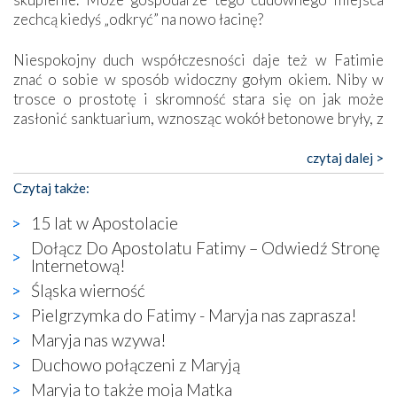
zechcą kiedyś „odkryć” na nowo łacinę?
Niespokojny duch współczesności daje też w Fatimie
znać o sobie w sposób widoczny gołym okiem. Niby w
trosce o prostotę i skromność stara się on jak może
zasłonić sanktuarium, wznosząc wokół betonowe bryły, z
których niektóre nawet zostały poświęcone jako miejsca
katolickiego kultu. Tylko co wspólnego z żywą,
czytaj dalej >
autentyczną wiarą mogą mieć płaskie, szare bunkry albo
Czytaj także:
kaplice, w których Tabernakulum przypomina bardziej
skrzynkę na narzędzia? Albo co powiedzieć o ustawionym
15 lat w Apostolacie
tuż przy nowej bazylice wielkim krzyżu, na którym
Dołącz Do Apostolatu Fatimy – Odwiedź Stronę
zamiast Chrystusa umieszczono dziwaczną postać jakby
Internetową!
wyjętą ze starożytnych hieroglifów? W kulturowym
Śląska wierność
kontekście naszych czasów to raczej karykatura niż godny
wizerunek Zbawiciela…
Pielgrzymka do Fatimy - Maryja nas zaprasza!
Zatem nawet w bezpośrednim otoczeniu sanktuarium
Maryja nas wzywa!
naocznie przekonaliśmy się, że wewnątrz Kościoła toczy
Duchowo połączeni z Maryją
się ogromna walka o kształt katolicyzmu i o serca
Maryja to także moja Matka
wierzących. Do czego to zmaganie może prowadzić,