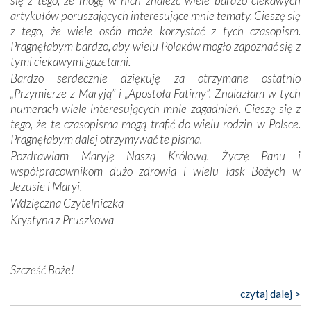
się z tego, że mogę w nich znaleźć wiele bardzo ciekawych
wymiarze tak osobistym, jak i zbiorowym, przypominają o
artykułów poruszających interesujące mnie tematy. Cieszę się
konieczności ciągłego zabiegania o własną duszę i o łaskę
z tego, że wiele osób może korzystać z tych czasopism.
Opatrzności. Wierność przynosi pomyślność –
Pragnęłabym bardzo, aby wielu Polaków mogło zapoznać się z
przynajmniej w życiu duchowym. Odstępstwo owocuje
tymi ciekawymi gazetami.
nieszczęściem i śmiercią. Te uniwersalne prawdy
Bardzo serdecznie dziękuję za otrzymane ostatnio
przychodziły na myśl, gdy słuchaliśmy opowieści
„Przymierze z Maryją” i „Apostoła Fatimy”. Znalazłam w tych
przewodników o portugalskich monarchach i wodzach,
numerach wiele interesujących mnie zagadnień. Cieszę się z
zwycięskich bitwach i nieszczęśliwych losach grzesznych
tego, że te czasopisma mogą trafić do wielu rodzin w Polsce.
kochanków.
Pragnęłabym dalej otrzymywać te pisma.
Pozdrawiam Maryję Naszą Królową. Życzę Panu i
Byli tym razem pośród Apostołów Fatimy reprezentanci
współpracownikom dużo zdrowia i wielu łask Bożych w
każdego spośród żyjących pokoleń. Najmłodszy uczestnik
Jezusie i Maryi.
liczył sobie 13 lat, zaś senior, pan Zdzisław – już 94.
–
Wdzięczna Czytelniczka
Całe życie marzyłem, by tu przyjechać
– przyznał w
Krystyna z Pruszkowa
rozmowie.
Nasza pielgrzymka nie byłaby tak bogata w duchową treść
Szczęść Boże!
bez obecności duszpasterza – księdza Krzysztofa.
Oprócz zapewnienia nam możliwości codziennego
Bardzo dziękuję za przysyłanie mi „Przymierza z Maryją”. Jest
czytaj dalej >
wysłuchania Mszy Świętej, dawał on wyrazy swej
to pismo, które bardzo sobie cenię i szanuję. Redagujecie