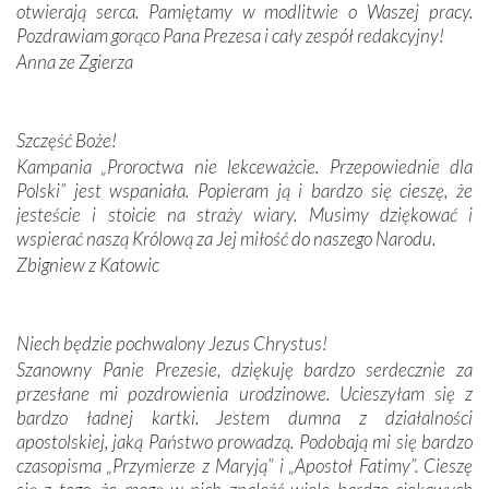
otwierają serca. Pamiętamy w modlitwie o Waszej pracy.
Pozdrawiam gorąco Pana Prezesa i cały zespół redakcyjny!
W miejscu objawień Matki Bożej zapaliliśmy świece
Anna ze Zgierza
przywiezione wraz z intencjami powierzonymi nam przez
Darczyńców w ramach akcji „Twoje światło w Fatimie”.
Podczas tej kilkudniowej wyprawy na każdym kroku
spotykaliśmy się z serdeczną otwartością
Szczęść Boże!
Portugalczyków. Podziwialiśmy ich ludową sztukę i
Kampania „Proroctwa nie lekceważcie. Przepowiednie dla
zwyczaje. Mimo że nasze kraje są od siebie bardzo
Polski” jest wspaniała. Popieram ją i bardzo się cieszę, że
oddalone, w żaden sposób nie czuliśmy się obco.
jesteście i stoicie na straży wiary. Musimy dziękować i
Sprawiła to oczywiście sama Matka Boża, ale też
wspierać naszą Królową za Jej miłość do naszego Narodu.
kulturowa bliskość biorąca swój początek w naszej
Zbigniew z Katowic
wspólnej wierze. Podczas wyjazdów do historycznych
miejsc, które znalazły się na trasie naszej pielgrzymki,
mieliśmy okazję przekonać się, że Maryja swoją opieką
Niech będzie pochwalony Jezus Chrystus!
otacza nie tylko nasz naród, lecz wszystkie nacje, które
Szanowny Panie Prezesie, dziękuję bardzo serdecznie za
się Jej ufnie oddają, a także każdą osobę, która zawierza
przesłane mi pozdrowienia urodzinowe. Ucieszyłam się z
Jej siebie oraz swych bliskich.
bardzo ładnej kartki. Jestem dumna z działalności
apostolskiej, jaką Państwo prowadzą. Podobają mi się bardzo
Dzieje Portugalii to również historia wierności Bogu i
czasopisma „Przymierze z Maryją” i „Apostoł Fatimy”. Cieszę
odstępstw, także w życiu władców. Trudne momenty w