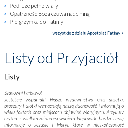
widzieliśmy w urokliwym, niewielkim mieście Obidos,
Podróże pełne wiary
gdzie w miejscu dawnego kościoła działa dzisiaj…
Opatrzność Boża czuwa nade mną
księgarnia.
Pielgrzymka do Fatimy
Nasze pielgrzymkowe wyprawy, których celem były
wszystkie z działu Apostolat Fatimy >
wspaniałe klasztory w miasteczku Alcobaça czy w Batalhi,
przeniosły nas do czasów, gdy świątynie bez wątpienia
wznoszono na chwałę Bożą, na przykład – w podzięce za
Listy od Przyjaciół
Opatrznościową pomoc w wygranej bitwie o
niepodległość kraju. Zachwyt budziła potężna, a zarazem
misterna architektura tych monumentalnych dzieł,
wspaniałe zdobienia, dbałość ich twórców o detale,
Listy
połączenie talentów z wytrwałością i pracowitością
budowniczych.
Szanowni Państwo!
Jesteście wspaniali! Wasze wydawnictwa oraz gazetki,
Podążyliśmy też śladami fatimskich wizjonerów – Łucji
broszury i ulotki wzmacniają naszą duchowość i informują o
dos Santos oraz świętych Hiacynty i Franciszka Marto.
wielu faktach oraz miejscach objawień Maryjnych. Artykuły
Modliliśmy się przy ich grobach. Odprawiliśmy Drogę
czytam z wielkim zainteresowaniem. Naprawdę bardzo cenię
Krzyżową w ich rodzinnych stronach, odwiedziliśmy
informacje o Jezusie i Maryi, które w nieskończoność
domy, w których żyli.