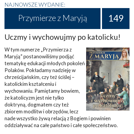
NAJNOWSZE WYDANIE:
149
Przymierze z Maryją
Uczmy i wychowujmy po katolicku!
W tym numerze „Przymierza z
Maryją” postanowiliśmy podjąć
tematykę edukacji młodych pokoleń
Polaków. Pokładamy nadzieję w
chrześcijańskim, czy też ściślej –
katolickim kształceniu i
wychowaniu. Pamiętamy bowiem,
że katolicyzm jest nie tylko
doktryną, dogmatem czy też
zbiorem modlitw i obrzędów, lecz
nade wszystko żywą relacją z Bogiem i powinien
oddziaływać na całe państwo i całe społeczeństwo.