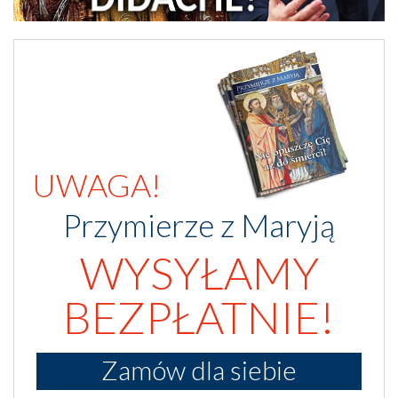
UWAGA!
Przymierze z Maryją
WYSYŁAMY
BEZPŁATNIE!
Zamów dla siebie