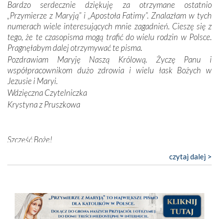
Bardzo serdecznie dziękuję za otrzymane ostatnio
przychodziły na myśl, gdy słuchaliśmy opowieści
„Przymierze z Maryją” i „Apostoła Fatimy”. Znalazłam w tych
przewodników o portugalskich monarchach i wodzach,
numerach wiele interesujących mnie zagadnień. Cieszę się z
zwycięskich bitwach i nieszczęśliwych losach grzesznych
tego, że te czasopisma mogą trafić do wielu rodzin w Polsce.
kochanków.
Pragnęłabym dalej otrzymywać te pisma.
Pozdrawiam Maryję Naszą Królową. Życzę Panu i
Byli tym razem pośród Apostołów Fatimy reprezentanci
współpracownikom dużo zdrowia i wielu łask Bożych w
każdego spośród żyjących pokoleń. Najmłodszy uczestnik
Jezusie i Maryi.
liczył sobie 13 lat, zaś senior, pan Zdzisław – już 94.
–
Wdzięczna Czytelniczka
Całe życie marzyłem, by tu przyjechać
– przyznał w
Krystyna z Pruszkowa
rozmowie.
Nasza pielgrzymka nie byłaby tak bogata w duchową treść
Szczęść Boże!
bez obecności duszpasterza – księdza Krzysztofa.
Oprócz zapewnienia nam możliwości codziennego
Bardzo dziękuję za przysyłanie mi „Przymierza z Maryją”. Jest
czytaj dalej >
wysłuchania Mszy Świętej, dawał on wyrazy swej
to pismo, które bardzo sobie cenię i szanuję. Redagujecie
niezwykłej czci dla Matki Bożej śpiewem
Godzinek
i
ciekawe artykuły. Zawsze czekam na nowe numery i pragnę
pięknych pieśni.
poinformować, że zawsze będę Was wspierać. Niech Pan Bóg
nas prowadzi!
Każdy z nas przywiózł Matce Bożej bagaż własnych
Barbara
intencji, od tych najbardziej osobistych po zbiorowe –