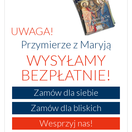
UWAGA!
Przymierze z Maryją
WYSYŁAMY
BEZPŁATNIE!
Zamów dla siebie
Zamów dla bliskich
Wesprzyj nas!