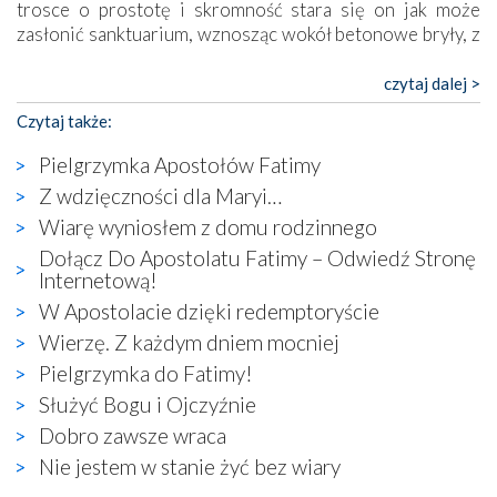
trosce o prostotę i skromność stara się on jak może
zasłonić sanktuarium, wznosząc wokół betonowe bryły, z
których niektóre nawet zostały poświęcone jako miejsca
katolickiego kultu. Tylko co wspólnego z żywą,
czytaj dalej >
autentyczną wiarą mogą mieć płaskie, szare bunkry albo
Czytaj także:
kaplice, w których Tabernakulum przypomina bardziej
skrzynkę na narzędzia? Albo co powiedzieć o ustawionym
Pielgrzymka Apostołów Fatimy
tuż przy nowej bazylice wielkim krzyżu, na którym
Z wdzięczności dla Maryi…
zamiast Chrystusa umieszczono dziwaczną postać jakby
Wiarę wyniosłem z domu rodzinnego
wyjętą ze starożytnych hieroglifów? W kulturowym
kontekście naszych czasów to raczej karykatura niż godny
Dołącz Do Apostolatu Fatimy – Odwiedź Stronę
wizerunek Zbawiciela…
Internetową!
Zatem nawet w bezpośrednim otoczeniu sanktuarium
W Apostolacie dzięki redemptoryście
naocznie przekonaliśmy się, że wewnątrz Kościoła toczy
Wierzę. Z każdym dniem mocniej
się ogromna walka o kształt katolicyzmu i o serca
Pielgrzymka do Fatimy!
wierzących. Do czego to zmaganie może prowadzić,
widzieliśmy w urokliwym, niewielkim mieście Obidos,
Służyć Bogu i Ojczyźnie
gdzie w miejscu dawnego kościoła działa dzisiaj…
Dobro zawsze wraca
księgarnia.
Nie jestem w stanie żyć bez wiary