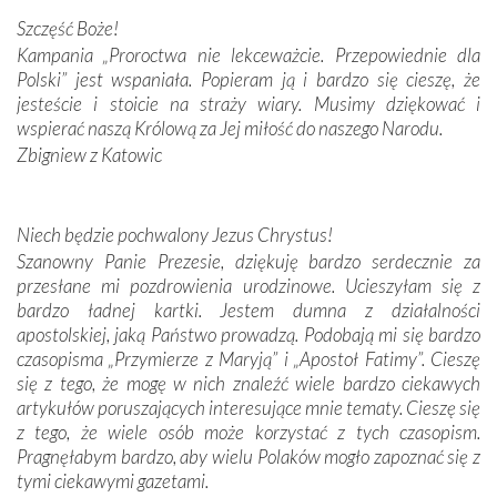
Podczas tej kilkudniowej wyprawy na każdym kroku
spotykaliśmy się z serdeczną otwartością
Szczęść Boże!
Portugalczyków. Podziwialiśmy ich ludową sztukę i
Kampania „Proroctwa nie lekceważcie. Przepowiednie dla
zwyczaje. Mimo że nasze kraje są od siebie bardzo
Polski” jest wspaniała. Popieram ją i bardzo się cieszę, że
oddalone, w żaden sposób nie czuliśmy się obco.
jesteście i stoicie na straży wiary. Musimy dziękować i
Sprawiła to oczywiście sama Matka Boża, ale też
wspierać naszą Królową za Jej miłość do naszego Narodu.
kulturowa bliskość biorąca swój początek w naszej
Zbigniew z Katowic
wspólnej wierze. Podczas wyjazdów do historycznych
miejsc, które znalazły się na trasie naszej pielgrzymki,
mieliśmy okazję przekonać się, że Maryja swoją opieką
Niech będzie pochwalony Jezus Chrystus!
otacza nie tylko nasz naród, lecz wszystkie nacje, które
Szanowny Panie Prezesie, dziękuję bardzo serdecznie za
się Jej ufnie oddają, a także każdą osobę, która zawierza
przesłane mi pozdrowienia urodzinowe. Ucieszyłam się z
Jej siebie oraz swych bliskich.
bardzo ładnej kartki. Jestem dumna z działalności
apostolskiej, jaką Państwo prowadzą. Podobają mi się bardzo
Dzieje Portugalii to również historia wierności Bogu i
czasopisma „Przymierze z Maryją” i „Apostoł Fatimy”. Cieszę
odstępstw, także w życiu władców. Trudne momenty w
się z tego, że mogę w nich znaleźć wiele bardzo ciekawych
wymiarze tak osobistym, jak i zbiorowym, przypominają o
artykułów poruszających interesujące mnie tematy. Cieszę się
konieczności ciągłego zabiegania o własną duszę i o łaskę
z tego, że wiele osób może korzystać z tych czasopism.
Opatrzności. Wierność przynosi pomyślność –
Pragnęłabym bardzo, aby wielu Polaków mogło zapoznać się z
przynajmniej w życiu duchowym. Odstępstwo owocuje
tymi ciekawymi gazetami.
nieszczęściem i śmiercią. Te uniwersalne prawdy