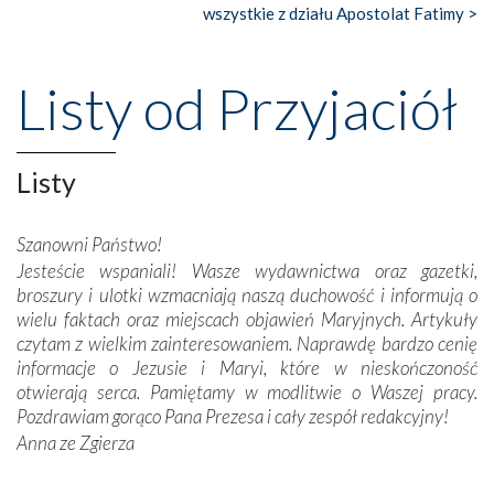
Nasze pielgrzymkowe wyprawy, których celem były
wszystkie z działu Apostolat Fatimy >
wspaniałe klasztory w miasteczku Alcobaça czy w Batalhi,
przeniosły nas do czasów, gdy świątynie bez wątpienia
wznoszono na chwałę Bożą, na przykład – w podzięce za
Listy od Przyjaciół
Opatrznościową pomoc w wygranej bitwie o
niepodległość kraju. Zachwyt budziła potężna, a zarazem
misterna architektura tych monumentalnych dzieł,
wspaniałe zdobienia, dbałość ich twórców o detale,
Listy
połączenie talentów z wytrwałością i pracowitością
budowniczych.
Szanowni Państwo!
Jesteście wspaniali! Wasze wydawnictwa oraz gazetki,
Podążyliśmy też śladami fatimskich wizjonerów – Łucji
broszury i ulotki wzmacniają naszą duchowość i informują o
dos Santos oraz świętych Hiacynty i Franciszka Marto.
wielu faktach oraz miejscach objawień Maryjnych. Artykuły
Modliliśmy się przy ich grobach. Odprawiliśmy Drogę
czytam z wielkim zainteresowaniem. Naprawdę bardzo cenię
Krzyżową w ich rodzinnych stronach, odwiedziliśmy
informacje o Jezusie i Maryi, które w nieskończoność
domy, w których żyli.
otwierają serca. Pamiętamy w modlitwie o Waszej pracy.
Pozdrawiam gorąco Pana Prezesa i cały zespół redakcyjny!
W miejscu objawień Matki Bożej zapaliliśmy świece
Anna ze Zgierza
przywiezione wraz z intencjami powierzonymi nam przez
Darczyńców w ramach akcji „Twoje światło w Fatimie”.