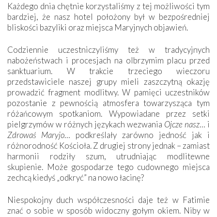
Każdego dnia chętnie korzystaliśmy z tej możliwości tym
bardziej, że nasz hotel położony był w bezpośredniej
bliskości bazyliki oraz miejsca Maryjnych objawień.
Codziennie uczestniczyliśmy też w tradycyjnych
nabożeństwach i procesjach na olbrzymim placu przed
sanktuarium. W trakcie trzeciego wieczoru
przedstawiciele naszej grupy mieli zaszczytną okazję
prowadzić fragment modlitwy. W pamięci uczestników
pozostanie z pewnością atmosfera towarzysząca tym
różańcowym spotkaniom. Wypowiadane przez setki
pielgrzymów w różnych językach wezwania
Ojcze nasz
… i
Zdrowaś Maryjo
… podkreślały zarówno jedność jak i
różnorodność Kościoła. Z drugiej strony jednak – zamiast
harmonii rodziły szum, utrudniając modlitewne
skupienie. Może gospodarze tego cudownego miejsca
zechcą kiedyś „odkryć” na nowo łacinę?
Niespokojny duch współczesności daje też w Fatimie
znać o sobie w sposób widoczny gołym okiem. Niby w