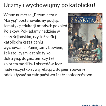
Uczmy i wychowujmy po katolicku!
W tym numerze „Przymierza z
Maryją” postanowiliśmy podjąć
tematykę edukacji młodych pokoleń
Polaków. Pokładamy nadzieję w
chrześcijańskim, czy też ściślej –
katolickim kształceniu i
wychowaniu. Pamiętamy bowiem,
że katolicyzm jest nie tylko
doktryną, dogmatem czy też
zbiorem modlitw i obrzędów, lecz
nade wszystko żywą relacją z Bogiem i powinien
oddziaływać na całe państwo i całe społeczeństwo.
czytaj dalej >