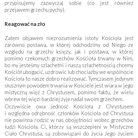
przypisujemy zazwyczaj sobie (co jest również
przejawem grzechu pychy).
Reagować na zło
Zatem objawem niezrozumienia istoty Kościoła jest
zarówno postawa, w której odchodzimy od Niego ze
względu na grzechy księży, jak i postawa, w której
pomimo rzekomych grzechów Kościoła trwamy w Nim,
bo my jesteśmy szlachetni i naszą szlachetnością chcemy
Kościół ubogacić, uzdrowić lub chociażby we wspólnocie
Kościoła to nasze dobro realizować. Tymczasem jedynym
słusznym powodem trwania w Kościele jest wiara w jego
mistyczną więź z Chrystusem, pomimo faktu, że wielu
wbrew tej więzi bardziej żyje nadal swoim grzechem.
Oczywiście owa jedność Kościoła z Chrystusem
i względna odrębność członków Kościoła od Chrystusa
nie powinna rodzić w nas obojętności wobec grzechów
ludzi Kościoła. Ci, którzy są wszczepieni w Mistyczne
Ciało Chrystusa, są zobowiązani do życia Jego życiem