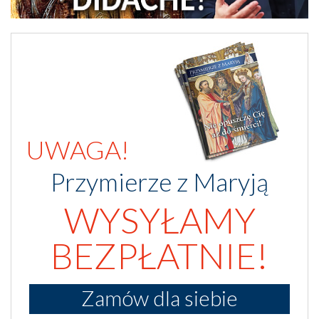
UWAGA!
Przymierze z Maryją
WYSYŁAMY
BEZPŁATNIE!
Zamów dla siebie