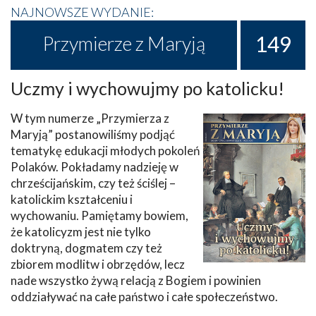
NAJNOWSZE WYDANIE:
149
Przymierze z Maryją
Uczmy i wychowujmy po katolicku!
W tym numerze „Przymierza z
Maryją” postanowiliśmy podjąć
tematykę edukacji młodych pokoleń
Polaków. Pokładamy nadzieję w
chrześcijańskim, czy też ściślej –
katolickim kształceniu i
wychowaniu. Pamiętamy bowiem,
że katolicyzm jest nie tylko
doktryną, dogmatem czy też
zbiorem modlitw i obrzędów, lecz
nade wszystko żywą relacją z Bogiem i powinien
oddziaływać na całe państwo i całe społeczeństwo.