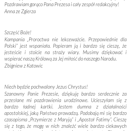
Pozdrawiam gorąco Pana Prezesa i cały zespół redakcyjny!
Anna ze Zgierza
W miejscu objawień Matki Bożej zapaliliśmy świece
przywiezione wraz z intencjami powierzonymi nam przez
Darczyńców w ramach akcji „Twoje światło w Fatimie”.
Podczas tej kilkudniowej wyprawy na każdym kroku
Szczęść Boże!
spotykaliśmy się z serdeczną otwartością
Kampania „Proroctwa nie lekceważcie. Przepowiednie dla
Portugalczyków. Podziwialiśmy ich ludową sztukę i
Polski” jest wspaniała. Popieram ją i bardzo się cieszę, że
zwyczaje. Mimo że nasze kraje są od siebie bardzo
jesteście i stoicie na straży wiary. Musimy dziękować i
oddalone, w żaden sposób nie czuliśmy się obco.
wspierać naszą Królową za Jej miłość do naszego Narodu.
Sprawiła to oczywiście sama Matka Boża, ale też
Zbigniew z Katowic
kulturowa bliskość biorąca swój początek w naszej
wspólnej wierze. Podczas wyjazdów do historycznych
miejsc, które znalazły się na trasie naszej pielgrzymki,
Niech będzie pochwalony Jezus Chrystus!
mieliśmy okazję przekonać się, że Maryja swoją opieką
Szanowny Panie Prezesie, dziękuję bardzo serdecznie za
otacza nie tylko nasz naród, lecz wszystkie nacje, które
przesłane mi pozdrowienia urodzinowe. Ucieszyłam się z
się Jej ufnie oddają, a także każdą osobę, która zawierza
bardzo ładnej kartki. Jestem dumna z działalności
Jej siebie oraz swych bliskich.
apostolskiej, jaką Państwo prowadzą. Podobają mi się bardzo
czasopisma „Przymierze z Maryją” i „Apostoł Fatimy”. Cieszę
Dzieje Portugalii to również historia wierności Bogu i
się z tego, że mogę w nich znaleźć wiele bardzo ciekawych
odstępstw, także w życiu władców. Trudne momenty w