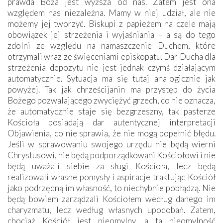
prawda Boża jest wyższa od nas. Zatem jest ona
względem nas niezależna. Mamy w niej udział, ale nie
możemy jej tworzyć. Biskupi z papieżem na czele mają
obowiązek jej strzeżenia i wyjaśniania – a są do tego
zdolni ze względu na namaszczenie Duchem, które
otrzymali wraz ze święceniami episkopatu. Dar Ducha dla
strzeżenia depozytu nie jest jednak czymś działającym
automatycznie. Sytuacja ma się tutaj analogicznie jak
powyżej. Tak jak chrześcijanin ma przystęp do życia
Bożego pozwalającego zwyciężyć grzech, co nie oznacza,
że automatycznie staje się bezgrzeszny, tak pasterze
Kościoła posiadają dar autentycznej interpretacji
Objawienia, co nie sprawia, że nie mogą popełnić błędu.
Jeśli w sprawowaniu swojego urzędu nie będą wierni
Chrystusowi, nie będą podporządkowani Kościołowi i nie
będą uważali siebie za sługi Kościoła, lecz będą
realizowali własne pomysły i aspiracje traktując Kościół
jako podrzędną im własność, to niechybnie pobłądzą. Nie
będą bowiem zarządzali Kościołem według danego im
charyzmatu, lecz według własnych upodobań. Zatem,
chociaż Kościół jest nieomylny, a ta nieomylność