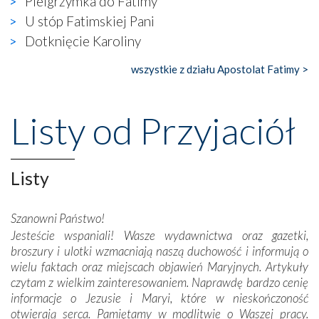
Pielgrzymka do Fatimy
widzieliśmy w urokliwym, niewielkim mieście Obidos,
U stóp Fatimskiej Pani
gdzie w miejscu dawnego kościoła działa dzisiaj…
Dotknięcie Karoliny
księgarnia.
wszystkie z działu Apostolat Fatimy >
Nasze pielgrzymkowe wyprawy, których celem były
wspaniałe klasztory w miasteczku Alcobaça czy w Batalhi,
przeniosły nas do czasów, gdy świątynie bez wątpienia
Listy od Przyjaciół
wznoszono na chwałę Bożą, na przykład – w podzięce za
Opatrznościową pomoc w wygranej bitwie o
niepodległość kraju. Zachwyt budziła potężna, a zarazem
misterna architektura tych monumentalnych dzieł,
Listy
wspaniałe zdobienia, dbałość ich twórców o detale,
połączenie talentów z wytrwałością i pracowitością
Szanowni Państwo!
budowniczych.
Jesteście wspaniali! Wasze wydawnictwa oraz gazetki,
broszury i ulotki wzmacniają naszą duchowość i informują o
Podążyliśmy też śladami fatimskich wizjonerów – Łucji
wielu faktach oraz miejscach objawień Maryjnych. Artykuły
dos Santos oraz świętych Hiacynty i Franciszka Marto.
czytam z wielkim zainteresowaniem. Naprawdę bardzo cenię
Modliliśmy się przy ich grobach. Odprawiliśmy Drogę
informacje o Jezusie i Maryi, które w nieskończoność
Krzyżową w ich rodzinnych stronach, odwiedziliśmy
otwierają serca. Pamiętamy w modlitwie o Waszej pracy.
domy, w których żyli.