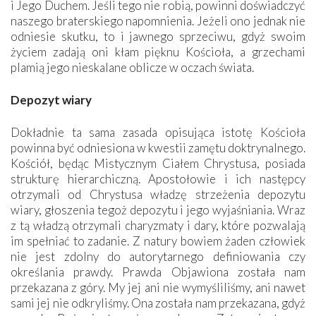
i Jego Duchem. Jeśli tego nie robią, powinni doświadczyć
naszego braterskiego napomnienia. Jeżeli ono jednak nie
odniesie skutku, to i jawnego sprzeciwu, gdyż swoim
życiem zadają oni kłam pięknu Kościoła, a grzechami
plamią jego nieskalane oblicze w oczach świata.
Depozyt wiary
Dokładnie ta sama zasada opisująca istotę Kościoła
powinna być odniesiona w kwestii zamętu doktrynalnego.
Kościół, będąc Mistycznym Ciałem Chrystusa, posiada
strukturę hierarchiczną. Apostołowie i ich następcy
otrzymali od Chrystusa władzę strzeżenia depozytu
wiary, głoszenia tegoż depozytu i jego wyjaśniania. Wraz
z tą władzą otrzymali charyzmaty i dary, które pozwalają
im spełniać to zadanie. Z natury bowiem żaden człowiek
nie jest zdolny do autorytarnego definiowania czy
określania prawdy. Prawda Objawiona została nam
przekazana z góry. My jej ani nie wymyśliliśmy, ani nawet
sami jej nie odkryliśmy. Ona została nam przekazana, gdyż