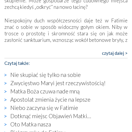
skupienie. Może gospodarze tego cudownego miejsca
zechcą kiedyś „odkryć” na nowo łacinę?
Niespokojny duch współczesności daje też w Fatimie
znać o sobie w sposób widoczny gołym okiem. Niby w
trosce o prostotę i skromność stara się on jak może
zasłonić sanktuarium, wznosząc wokół betonowe bryły, z
których niektóre nawet zostały poświęcone jako miejsca
katolickiego kultu. Tylko co wspólnego z żywą,
czytaj dalej >
autentyczną wiarą mogą mieć płaskie, szare bunkry albo
Czytaj także:
kaplice, w których Tabernakulum przypomina bardziej
skrzynkę na narzędzia? Albo co powiedzieć o ustawionym
Nie skupiać się tylko na sobie
tuż przy nowej bazylice wielkim krzyżu, na którym
Zwycięstwo Maryi jest rzeczywistością!
zamiast Chrystusa umieszczono dziwaczną postać jakby
Matka Boża czuwa nade mną
wyjętą ze starożytnych hieroglifów? W kulturowym
kontekście naszych czasów to raczej karykatura niż godny
Apostolat zmienia życie na lepsze
wizerunek Zbawiciela…
Niebo zaczyna się w Fatimie
Zatem nawet w bezpośrednim otoczeniu sanktuarium
Dotknąć miejsc Objawień Matki…
naocznie przekonaliśmy się, że wewnątrz Kościoła toczy
Oto Matka nasza
się ogromna walka o kształt katolicyzmu i o serca
wierzących. Do czego to zmaganie może prowadzić,