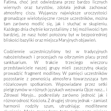
Fatima, choć jest odwiedzana przez bardzo licznych
wiernych oraz turystów, zdołała jednak zachować
atmosferę ciszy. Wyjąwszy największe uroczystości
gromadzące wielotysięczne rzesze uczestników, można
tam zarówno modlić się, jak i słuchać w skupieniu.
Każdego dnia chętnie korzystaliśmy z tej możliwości tym
bardziej, że nasz hotel położony był w bezpośredniej
bliskości bazyliki oraz miejsca Maryjnych objawień.
Codziennie uczestniczyliśmy też w tradycyjnych
nabożeństwach i procesjach na olbrzymim placu przed
sanktuarium. W trakcie trzeciego wieczoru
przedstawiciele naszej grupy mieli zaszczytną okazję
prowadzić fragment modlitwy. W pamięci uczestników
pozostanie z pewnością atmosfera towarzysząca tym
różańcowym spotkaniom. Wypowiadane przez setki
pielgrzymów w różnych językach wezwania
Ojcze nasz
… i
Zdrowaś Maryjo
… podkreślały zarówno jedność jak i
różnorodność Kościoła. Z drugiej strony jednak – zamiast
harmonii rodziły szum, utrudniając modlitewne