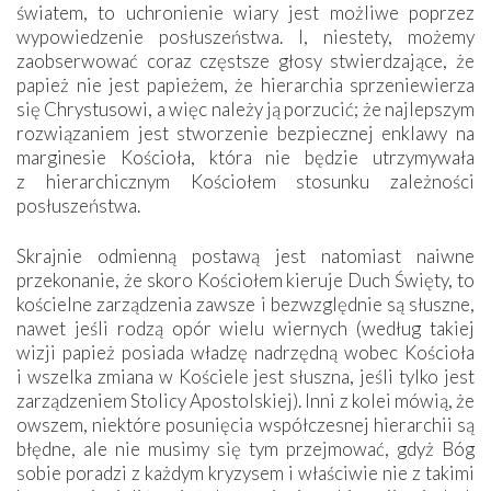
światem, to uchronienie wiary jest możliwe poprzez
wypowiedzenie posłuszeństwa. I, niestety, możemy
zaobserwować coraz częstsze głosy stwierdzające, że
papież nie jest papieżem, że hierarchia sprzeniewierza
się Chrystusowi, a więc należy ją porzucić; że najlepszym
rozwiązaniem jest stworzenie bezpiecznej enklawy na
marginesie Kościoła, która nie będzie utrzymywała
z hierarchicznym Kościołem stosunku zależności
posłuszeństwa.
Skrajnie odmienną postawą jest natomiast naiwne
przekonanie, że skoro Kościołem kieruje Duch Święty, to
kościelne zarządzenia zawsze i bezwzględnie są słuszne,
nawet jeśli rodzą opór wielu wiernych (według takiej
wizji papież posiada władzę nadrzędną wobec Kościoła
i wszelka zmiana w Kościele jest słuszna, jeśli tylko jest
zarządzeniem Stolicy Apostolskiej). Inni z kolei mówią, że
owszem, niektóre posunięcia współczesnej hierarchii są
błędne, ale nie musimy się tym przejmować, gdyż Bóg
sobie poradzi z każdym kryzysem i właściwie nie z takimi