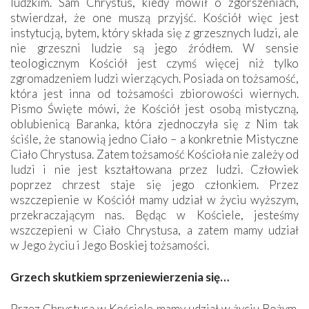
ludzkim. Sam Chrystus, kiedy mówił o zgorszeniach,
stwierdzał, że one muszą przyjść. Kościół więc jest
instytucją, bytem, który składa się z grzesznych ludzi, ale
nie grzeszni ludzie są jego źródłem. W sensie
teologicznym Kościół jest czymś więcej niż tylko
zgromadzeniem ludzi wierzących. Posiada on tożsamość,
która jest inna od tożsamości zbiorowości wiernych.
Pismo Święte mówi, że Kościół jest osobą mistyczną,
oblubienicą Baranka, która zjednoczyła się z Nim tak
ściśle, że stanowią jedno Ciało – a konkretnie Mistyczne
Ciało Chrystusa. Zatem tożsamość Kościoła nie zależy od
ludzi i nie jest kształtowana przez ludzi. Człowiek
poprzez chrzest staje się jego członkiem. Przez
wszczepienie w Kościół mamy udział w życiu wyższym,
przekraczającym nas. Będąc w Kościele, jesteśmy
wszczepieni w Ciało Chrystusa, a zatem mamy udział
w Jego życiu i Jego Boskiej tożsamości.
Grzech skutkiem sprzeniewierzenia się…
Przez Chrystusa w Kościele mamy udział w życiu Bożym.