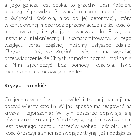
a jego geneza jest boska, to grzechy ludzi Kościoła
przeczą tej prawdzie. Prowadzi to albo do negacji nauki
o świętości Kościoła, albo do jej deformacji, która
w konsekwencji może rodzić przeświadczenie, że Kościół
jest, owszem, instytucją prowadzącą do Boga, ale
instytucją niekonieczną i skompromitowaną. Z tego
względu coraz częściej możemy usłyszeć zdanie:
Chrystus – tak, ale Kościół – nie
, co ma wyrażać
przeświadczenie, że Chrystusa można poznać i można się
z Nim zjednoczyć bez pomocy Kościoła. Takie
twierdzenie jest oczywiście błędem.
Kryzys – co robić?
Co jednak w obliczu tak zawiłej i trudnej sytuacji ma
począć wierny katolik? W jaki sposób ma reagować na
kryzys i zgorszenia? W tym obszarze pojawiają się
również różne reakcje. Niektórzy sądzą, że rozwiązaniem
jest pewnego rodzaju sprzeciw wobec Kościoła. Jeśli
Kościół zaczyna zmieniać swoją doktrynę, jeśli podąża za