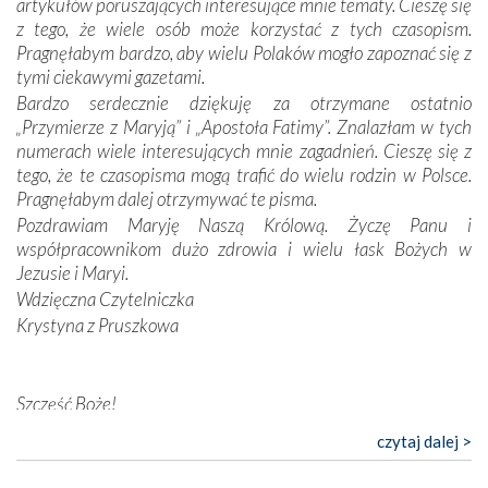
artykułów poruszających interesujące mnie tematy. Cieszę się
wymiarze tak osobistym, jak i zbiorowym, przypominają o
z tego, że wiele osób może korzystać z tych czasopism.
konieczności ciągłego zabiegania o własną duszę i o łaskę
Pragnęłabym bardzo, aby wielu Polaków mogło zapoznać się z
Opatrzności. Wierność przynosi pomyślność –
tymi ciekawymi gazetami.
przynajmniej w życiu duchowym. Odstępstwo owocuje
Bardzo serdecznie dziękuję za otrzymane ostatnio
nieszczęściem i śmiercią. Te uniwersalne prawdy
„Przymierze z Maryją” i „Apostoła Fatimy”. Znalazłam w tych
przychodziły na myśl, gdy słuchaliśmy opowieści
numerach wiele interesujących mnie zagadnień. Cieszę się z
przewodników o portugalskich monarchach i wodzach,
tego, że te czasopisma mogą trafić do wielu rodzin w Polsce.
zwycięskich bitwach i nieszczęśliwych losach grzesznych
Pragnęłabym dalej otrzymywać te pisma.
kochanków.
Pozdrawiam Maryję Naszą Królową. Życzę Panu i
współpracownikom dużo zdrowia i wielu łask Bożych w
Byli tym razem pośród Apostołów Fatimy reprezentanci
Jezusie i Maryi.
każdego spośród żyjących pokoleń. Najmłodszy uczestnik
Wdzięczna Czytelniczka
liczył sobie 13 lat, zaś senior, pan Zdzisław – już 94.
–
Krystyna z Pruszkowa
Całe życie marzyłem, by tu przyjechać
– przyznał w
rozmowie.
Nasza pielgrzymka nie byłaby tak bogata w duchową treść
Szczęść Boże!
bez obecności duszpasterza – księdza Krzysztofa.
Bardzo dziękuję za przysyłanie mi „Przymierza z Maryją”. Jest
czytaj dalej >
Oprócz zapewnienia nam możliwości codziennego
to pismo, które bardzo sobie cenię i szanuję. Redagujecie
wysłuchania Mszy Świętej, dawał on wyrazy swej
ciekawe artykuły. Zawsze czekam na nowe numery i pragnę