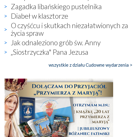
Zagadka libańskiego pustelnika
Diabeł w klasztorze
O czyśćcu i skutkach niezałatwionych za
życia spraw
Jak odnaleziono grób św. Anny
„Siostrzyczka" Pana Jezusa
wszystkie z działu Cudowne wydarzenia >