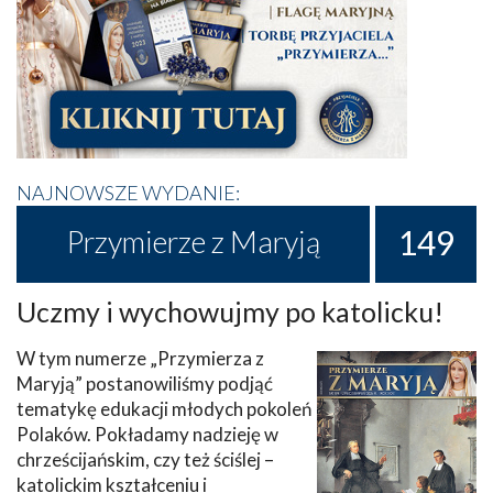
NAJNOWSZE WYDANIE:
149
Przymierze z Maryją
Uczmy i wychowujmy po katolicku!
W tym numerze „Przymierza z
Maryją” postanowiliśmy podjąć
tematykę edukacji młodych pokoleń
Polaków. Pokładamy nadzieję w
chrześcijańskim, czy też ściślej –
katolickim kształceniu i