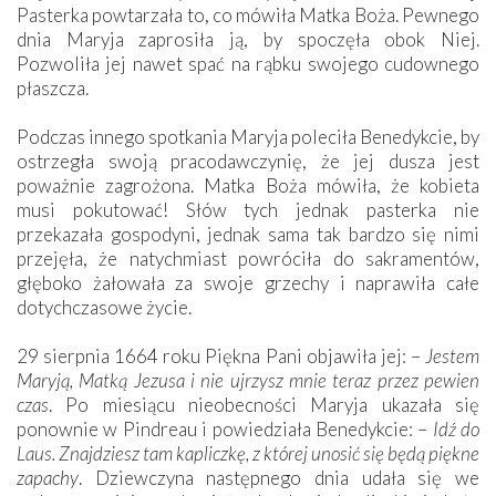
Pasterka powtarzała to, co mówiła Matka Boża. Pewnego
dnia Maryja zaprosiła ją, by spoczęła obok Niej.
Pozwoliła jej nawet spać na rąbku swojego cudownego
płaszcza.
Podczas innego spotkania Maryja poleciła Benedykcie, by
ostrzegła swoją pracodawczynię, że jej dusza jest
poważnie zagrożona. Matka Boża mówiła, że kobieta
musi pokutować! Słów tych jednak pasterka nie
przekazała gospodyni, jednak sama tak bardzo się nimi
przejęła, że natychmiast powróciła do sakramentów,
głęboko żałowała za swoje grzechy i naprawiła całe
dotychczasowe życie.
29 sierpnia 1664 roku Piękna Pani objawiła jej: –
Jestem
Maryją, Matką Jezusa i nie ujrzysz mnie teraz przez pewien
czas
. Po miesiącu nieobecności Maryja ukazała się
ponownie w Pindreau i powiedziała Benedykcie: –
Idź do
Laus. Znajdziesz tam kapliczkę, z której unosić się będą piękne
zapachy
. Dziewczyna następnego dnia udała się we