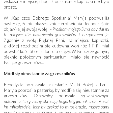
wskazane miejsce, chociaż odszukanie kapliczki nie było
proste.
W „Kapliczce Dobrego Spotkania” Maryja pochwaliła
pasterkę, że nie okazała zniecierpliwienia. Jednocześnie
objawiła jej swoją wolę: –
Prosiłam mojego Syna, aby dał mi
to miejsce dla nawrócenia grzeszników i otrzymałam je
.
Zgodnie z wolą ­Pięknej Pani, na miejscu kapliczki,
z której rozchodziła się cudowna woń róż i lilii, miał
powstać kościół oraz dom dla księży. W tym szczególnym,
pięknie położonym sanktuarium, miało się nawrócić
tysiące grzeszników…
Módl się nieustannie za grzeszników
Benedykta poznawała przesłanie Matki Bożej z Laus.
Maryja poprosiła pasterkę, by modliła się nieustannie za
grzeszników. –
Grzesznicy
– pouczała –
są w strasznym
położeniu. Ich grzechy obrażają Boga. Bóg jednak chce okazać
im miłosierdzie, lecz by zyskać to miłosierdzie, muszą sami
podjąć decyzję o nawróceniu. Czas na nawrócenie i czynienie