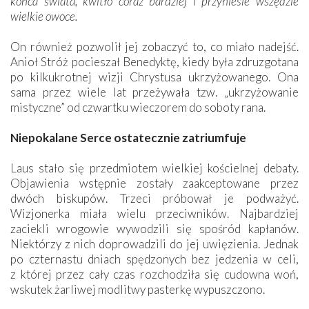
końca świata, kwitło coraz bardziej i przyniesie wszędzie
wielkie owoce.
On również pozwolił jej zobaczyć to, co miało nadejść.
Anioł Stróż pocieszał Benedyktę, kiedy była zdruzgotana
po kilkukrotnej wizji Chrystusa ukrzyżowanego. Ona
sama przez wiele lat przeżywała tzw. „ukrzyżowanie
mistyczne” od czwartku wieczorem do soboty rana.
Niepokalane Serce ostatecznie zatriumfuje
Laus stało się przedmiotem wielkiej kościelnej debaty.
Objawienia wstępnie zostały zaakceptowane przez
dwóch biskupów. Trzeci próbował je podważyć.
Wizjonerka miała wielu przeciwników. Najbardziej
zaciekli wrogowie wywodzili się spośród kapłanów.
Niektórzy z nich doprowadzili do jej uwięzienia. Jednak
po czternastu dniach spędzonych bez jedzenia w celi,
z której przez cały czas rozchodziła się cudowna woń,
wskutek żarliwej modlitwy pasterkę wypuszczono.