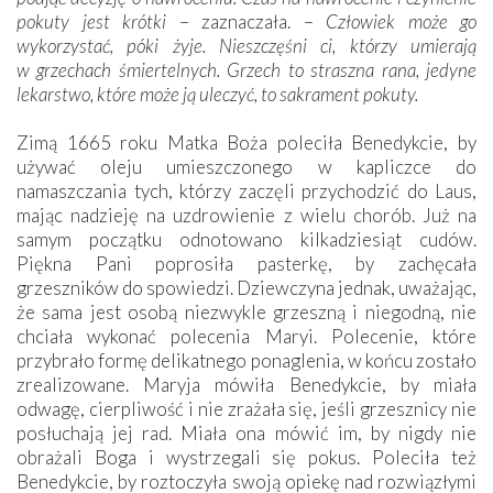
pokuty jest krótki
– zaznaczała. –
Człowiek może go
wykorzystać, póki żyje. Nieszczęśni ci, którzy umierają
w grzechach śmiertelnych. Grzech to straszna rana, jedyne
lekarstwo, które może ją uleczyć, to sakrament pokuty.
Zimą 1665 roku Matka Boża poleciła Benedykcie, by
używać oleju umieszczonego w kapliczce do
namaszczania tych, którzy zaczęli przychodzić do Laus,
mając nadzieję na uzdrowienie z wielu chorób. Już na
samym początku odnotowano kilkadziesiąt cudów.
Piękna Pani poprosiła pasterkę, by zachęcała
grzeszników do spowiedzi. Dziewczyna jednak, uważając,
że sama jest osobą niezwykle grzeszną i niegodną, nie
chciała wykonać polecenia Maryi. Polecenie, które
przybrało formę delikatnego ponaglenia, w końcu zostało
zrealizowane. Maryja mówiła Benedykcie, by miała
odwagę, cierpliwość i nie zrażała się, jeśli grzesznicy nie
posłuchają jej rad. Miała ona mówić im, by nigdy nie
obrażali Boga i wystrzegali się pokus. Poleciła też
Benedykcie, by roztoczyła swoją opiekę nad rozwiązłymi