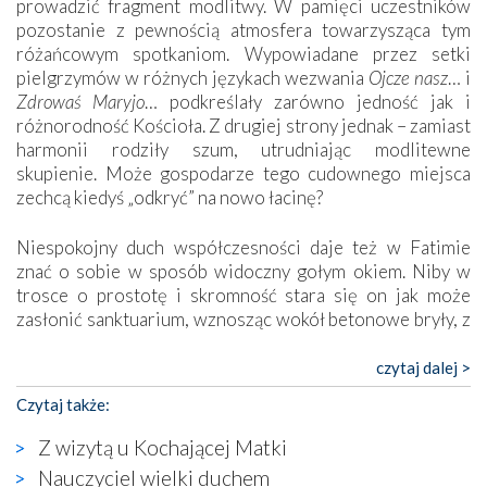
prowadzić fragment modlitwy. W pamięci uczestników
pozostanie z pewnością atmosfera towarzysząca tym
różańcowym spotkaniom. Wypowiadane przez setki
pielgrzymów w różnych językach wezwania
Ojcze nasz
… i
Zdrowaś Maryjo
… podkreślały zarówno jedność jak i
różnorodność Kościoła. Z drugiej strony jednak – zamiast
harmonii rodziły szum, utrudniając modlitewne
skupienie. Może gospodarze tego cudownego miejsca
zechcą kiedyś „odkryć” na nowo łacinę?
Niespokojny duch współczesności daje też w Fatimie
znać o sobie w sposób widoczny gołym okiem. Niby w
trosce o prostotę i skromność stara się on jak może
zasłonić sanktuarium, wznosząc wokół betonowe bryły, z
których niektóre nawet zostały poświęcone jako miejsca
katolickiego kultu. Tylko co wspólnego z żywą,
czytaj dalej >
autentyczną wiarą mogą mieć płaskie, szare bunkry albo
Czytaj także:
kaplice, w których Tabernakulum przypomina bardziej
skrzynkę na narzędzia? Albo co powiedzieć o ustawionym
Z wizytą u Kochającej Matki
tuż przy nowej bazylice wielkim krzyżu, na którym
Nauczyciel wielki duchem
zamiast Chrystusa umieszczono dziwaczną postać jakby