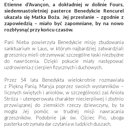
Etienne d’Avançon, a dokładniej w dolinie Fours,
siedemnastoletniej pasterce Benedykcie Rencurel
ukazała się Matka Boża. Jej przesłanie – zgodnie z
zapowiedzią – miało być zapomniane, by na nowo
rozbłysnąć przy końcu czasów.
Pani Nieba powierzyła Benedykcie misję zbudowania
sanktuarium w Laus, w którym najbardziej zatwardziali
grzesznicy mieli otrzymywać szczególne łaski niezbędne
do nawrócenia. Dzięki pokucie miały następować
uzdrowienia z cierpień fizycznych i duchowych.
Przez 54 lata Benedykta wielokrotnie rozmawiała
z Piękną Panią. Maryja poprzez swoich wysłanników –
licznych świętych i aniołów, w szczególności zaś Anioła
Stróża – utemperowała charakter niecierpliwej i zbytnio
przywiązanej do ziemskich rzeczy dziewczyny, by ta
mogła Jej pomóc w trudnej misji nawracania
grzeszników. Podobnie jak św. Ojciec Pio, uboga
pasterka otrzymała dar czytania w ludzkich duszach.