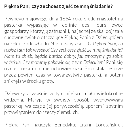
Piękna Pani, czy zechcesz zjeść ze mną śniadanie?
Pewnego majowego dnia 1664 roku siedemnastoletnia
pasterka wypasając w dolinie des Fours owce
gospodarzy, którzy ją zatrudnili, na jednej ze skał dojrzała
cudowne światło otaczające Piękną Panią z Dzieciątkiem
na ręku. Podeszła do Niej i zapytała: –
O Piękna Pani, co
robisz tam tak wysoko? Czy zechcesz zjeść ze mną śniadanie?
Mam tu chleb, będzie bardzo dobry, jak zmoczymy go sobie
w źródle. Czy możemy pobawić się z tym Dzieckiem?
Pani się
uśmiechnęła i nic nie odpowiedziała. Pozostała jeszcze
przez pewien czas w towarzystwie pasterki, a potem
zniknęła w środku groty.
Dziewczyna właśnie w tym miejscu miała wielokrotne
widzenia. Maryja w swoisty sposób wychowywała
pasterkę, walcząc z jej porywczością, uporem i zbytnim
przywiązaniem do rzeczy ziemskich.
Piękna Pani nauczyła Benedyktę Litanii Loretańskiej.