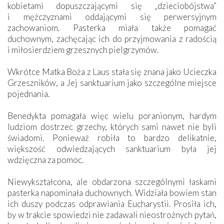
kobietami dopuszczającymi się „dzieciobójstwa”
i mężczyznami oddającymi się perwersyjnym
zachowaniom. Pasterka miała także pomagać
duchownym, zachęcając ich do przyjmowania z radością
i miłosierdziem grzesznych pielgrzymów.
Wkrótce Matka Boża z Laus stała się znana jako Ucieczka
Grzeszników, a Jej sanktuarium jako szczególne miejsce
pojednania.
Benedykta pomagała więc wielu poranionym, hardym
ludziom dostrzec grzechy, których sami nawet nie byli
świadomi. Ponieważ robiła to bardzo delikatnie,
większość odwiedzających sanktuarium była jej
wdzięczna za pomoc.
Niewykształcona, ale obdarzona szczególnymi łaskami
pasterka napominała duchownych. Widziała bowiem stan
ich duszy podczas odprawiania Eucharystii. Prosiła ich,
by w trakcie spowiedzi nie zadawali nieostrożnych pytań,