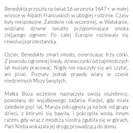
Benedykta przyszła na świat 16 września 1647 r. w małej
wiosce w Alpach Francuskich w ubogiej rodzinie. Czasy
były niespokojne. Zaledwie rok wcześniej, w Watykanie,
widziano dziwne światło przypominające smoka
ziejącego ogniem. Po całej Europie rozlewała się
rewolucja protestancka.
Ojciec Benedykty zmarł młodo, osierocając trzy córki.
Z powodu ogromnej biedy, dziewczynki od najmłodszych
lat musiały pracować. Nigdy nie nauczyły się ani czytać,
ani pisać. Poznały jednak prawdy wiary w czasie
niedzielnych Mszy Świętych.
Matka Boża wcześnie naznaczyła swoją służebnicę,
powołaną do wyjątkowego zadania. Kiedyś, gdy miała
zaledwie pięć lat, Maryja odciągnęła ją na bok od grupy
dzieci, z którymi się bawiła, i pokropiła wodą. Innym
razem, gdy wraz z młodszą siostrą zgubiła się w górach,
Pani Nieba wskazała jej drogę prowadzącą do domu.