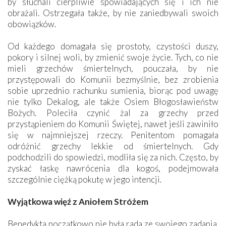
by słuchali cierpliwie spowiadających się i ich nie
obrażali. Ostrzegała także, by nie zaniedbywali swoich
obowiązków.
Od każdego domagała się prostoty, czystości duszy,
pokory i silnej woli, by zmienić swoje życie. Tych, co nie
mieli grzechów śmiertelnych, pouczała, by nie
przystępowali do Komunii bezmyślnie, bez zrobienia
sobie uprzednio rachunku sumienia, biorąc pod uwagę
nie tylko Dekalog, ale także Osiem Błogosławieństw
Bożych. Poleciła czynić żal za grzechy przed
przystąpieniem do Komunii Świętej, nawet jeśli zawiniło
się w najmniejszej rzeczy. Penitentom pomagała
odróżnić grzechy lekkie od śmiertelnych. Gdy
podchodzili do spowiedzi, modliła się za nich. Często, by
zyskać łaskę nawrócenia dla kogoś, podejmowała
szczególnie ciężką pokutę w jego intencji.
Wyjątkowa więź z Aniołem Stróżem
Benedykta początkowo nie była rada ze swojego zadania.