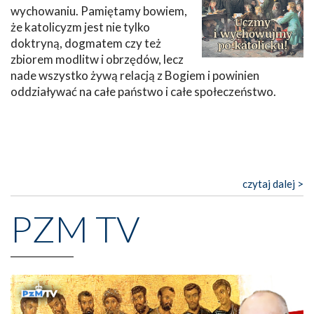
wychowaniu. Pamiętamy bowiem,
że katolicyzm jest nie tylko
doktryną, dogmatem czy też
zbiorem modlitw i obrzędów, lecz
nade wszystko żywą relacją z Bogiem i powinien
oddziaływać na całe państwo i całe społeczeństwo.
czytaj dalej >
PZM TV