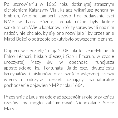
Po uzdrowieniu w 1665 roku dotkniętej strasznym
cierpieniem Katarzyny Vial, ksiądz wikariusz generalny
Embrun, Antoine Lambert, zezwolił na oddawanie czci
NMP w Laus. Później jednak różne były koleje
sanktuarium. Wielu kapłanów, którzy sprawowali nad nim
nadzór, nie chciało, by się ono rozwijało i by przesłanie
Matki Bożej o potrzebie pokuty było powszechnie znane.
Dopiero w niedzielę 4 maja 2008 roku ks. Jean-Michel di
Falco Léandri, biskup diecezji Gap i Embrun, w czasie
uroczystej Mszy św. w obecności nuncjusza
apostolskiego ks. Fortunata Baldellego, dwudziestu
kardynałów i biskupów oraz sześciotysięcznej rzeszy
wiernych odczytał dekret uznający nadnaturalne
pochodzenie objawień NMP z roku 1664.
Przesłanie z Laus ma odegrać szczególną rolę przy końcu
czasów, by mogło zatriumfować Niepokalane Serce
Maryi
.