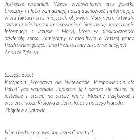
Jesteście wspaniali! Wasze wydawnictwa oraz gazetki,
budowniczych.
broszury i ulotki wzmacniają naszą duchowość i informują o
wielu faktach oraz miejscach objawień Maryjnych. Artykuły
Podążyliśmy też śladami fatimskich wizjonerów – Łucji
czytam z wielkim zainteresowaniem. Naprawdę bardzo cenię
dos Santos oraz świętych Hiacynty i Franciszka Marto.
informacje o Jezusie i Maryi, które w nieskończoność
Modliliśmy się przy ich grobach. Odprawiliśmy Drogę
otwierają serca. Pamiętamy w modlitwie o Waszej pracy.
Krzyżową w ich rodzinnych stronach, odwiedziliśmy
Pozdrawiam gorąco Pana Prezesa i cały zespół redakcyjny!
domy, w których żyli.
Anna ze Zgierza
W miejscu objawień Matki Bożej zapaliliśmy świece
przywiezione wraz z intencjami powierzonymi nam przez
Szczęść Boże!
Darczyńców w ramach akcji „Twoje światło w Fatimie”.
Kampania „Proroctwa nie lekceważcie. Przepowiednie dla
Podczas tej kilkudniowej wyprawy na każdym kroku
Polski” jest wspaniała. Popieram ją i bardzo się cieszę, że
spotykaliśmy się z serdeczną otwartością
jesteście i stoicie na straży wiary. Musimy dziękować i
Portugalczyków. Podziwialiśmy ich ludową sztukę i
wspierać naszą Królową za Jej miłość do naszego Narodu.
zwyczaje. Mimo że nasze kraje są od siebie bardzo
oddalone, w żaden sposób nie czuliśmy się obco.
Zbigniew z Katowic
Sprawiła to oczywiście sama Matka Boża, ale też
kulturowa bliskość biorąca swój początek w naszej
wspólnej wierze. Podczas wyjazdów do historycznych
Niech będzie pochwalony Jezus Chrystus!
miejsc, które znalazły się na trasie naszej pielgrzymki,