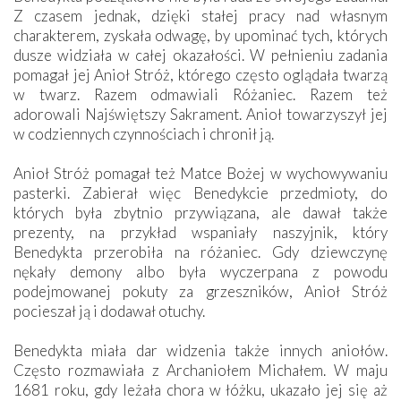
Z czasem jednak, dzięki stałej pracy nad własnym
charakterem, zyskała odwagę, by upominać tych, których
dusze widziała w całej okazałości. W pełnieniu zadania
pomagał jej Anioł Stróż, którego często oglądała twarzą
w twarz. Razem odmawiali Różaniec. Razem też
adorowali Najświętszy Sakrament. Anioł towarzyszył jej
w codziennych czynnościach i chronił ją.
Anioł Stróż pomagał też Matce Bożej w wychowywaniu
pasterki. Zabierał więc Benedykcie przedmioty, do
których była zbytnio przywiązana, ale dawał także
prezenty, na przykład wspaniały naszyjnik, który
Benedykta przerobiła na różaniec. Gdy dziewczynę
nękały demony albo była wyczerpana z powodu
podejmowanej pokuty za grzeszników, Anioł Stróż
pocieszał ją i dodawał otuchy.
Benedykta miała dar widzenia także innych aniołów.
Często rozmawiała z Archaniołem Michałem. W maju
1681 roku, gdy leżała chora w łóżku, ukazało jej się aż