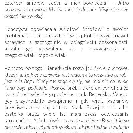
czterech aniołów. Jeden z nich powiedział: –
Jutro
będziesz uzdrowiona. Musisz udać się do Laus. Misja nie może
czekać. Nie ­zwlekaj.
Benedykta opowiadała Aniołowi Stróżowi o swoich
problemach. On pomagał jej w najdrobniejszych nawet
sprawach, a szczególnie w osiągnięciu doskonałości,
absolutnego wyzwolenia się z przywiązania do
czegokolwiek i kogokolwiek.
Ponadto pomagał Benedykcie rozwijać życie duchowe.
Uczył ją, że
kiedy człowiek jest radosny, to wszystko co robi,
jest miłe Bogu. Kiedy zaś staje się zły, nie robi nic, co by się
Panu Bogu podobało
. Pośród prób i cierpień, Anioł Stróż
był źródłem wielkiego pocieszenia dla Benedykty. Wtedy,
gdy przychodziło zwątpienie i gdy wielu kapłanów
przeciwstawiało się kultowi Matki Bożej z Laus albo
pasterka przez wiele lat miała zakaz odwiedzania
sanktuarium, Anioł mówił: –
Laus jest dziełem Boga, którego
nie może zniszczyć ani człowiek, ani diabeł. Będzie trwało do