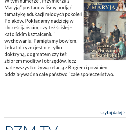
W tym numerze „Przymierza z
Maryją” postanowiliśmy podjąć
tematykę edukacji młodych pokoleń
Polaków. Pokładamy nadzieję w
chrześcijańskim, czy też ściślej –
katolickim kształceniu i
wychowaniu. Pamiętamy bowiem,
że katolicyzm jest nie tylko
doktryną, dogmatem czy też
zbiorem modlitw i obrzędów, lecz
nade wszystko żywą relacją z Bogiem i powinien
oddziaływać na całe państwo i całe społeczeństwo.
czytaj dalej >