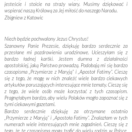
zwyczaje. Mimo że nasze kraje są od siebie bardzo
jesteście i stoicie na straży wiary. Musimy dziękować i
oddalone, w żaden sposób nie czuliśmy się obco.
wspierać naszą Królową za Jej miłość do naszego Narodu.
Sprawiła to oczywiście sama Matka Boża, ale też
Zbigniew z Katowic
kulturowa bliskość biorąca swój początek w naszej
wspólnej wierze. Podczas wyjazdów do historycznych
miejsc, które znalazły się na trasie naszej pielgrzymki,
Niech będzie pochwalony Jezus Chrystus!
mieliśmy okazję przekonać się, że Maryja swoją opieką
Szanowny Panie Prezesie, dziękuję bardzo serdecznie za
otacza nie tylko nasz naród, lecz wszystkie nacje, które
przesłane mi pozdrowienia urodzinowe. Ucieszyłam się z
się Jej ufnie oddają, a także każdą osobę, która zawierza
bardzo ładnej kartki. Jestem dumna z działalności
Jej siebie oraz swych bliskich.
apostolskiej, jaką Państwo prowadzą. Podobają mi się bardzo
czasopisma „Przymierze z Maryją” i „Apostoł Fatimy”. Cieszę
Dzieje Portugalii to również historia wierności Bogu i
się z tego, że mogę w nich znaleźć wiele bardzo ciekawych
odstępstw, także w życiu władców. Trudne momenty w
artykułów poruszających interesujące mnie tematy. Cieszę się
wymiarze tak osobistym, jak i zbiorowym, przypominają o
z tego, że wiele osób może korzystać z tych czasopism.
konieczności ciągłego zabiegania o własną duszę i o łaskę
Pragnęłabym bardzo, aby wielu Polaków mogło zapoznać się z
Opatrzności. Wierność przynosi pomyślność –
tymi ciekawymi gazetami.
przynajmniej w życiu duchowym. Odstępstwo owocuje
Bardzo serdecznie dziękuję za otrzymane ostatnio
nieszczęściem i śmiercią. Te uniwersalne prawdy
„Przymierze z Maryją” i „Apostoła Fatimy”. Znalazłam w tych
przychodziły na myśl, gdy słuchaliśmy opowieści
numerach wiele interesujących mnie zagadnień. Cieszę się z
przewodników o portugalskich monarchach i wodzach,
tego, że te czasopisma mogą trafić do wielu rodzin w Polsce.