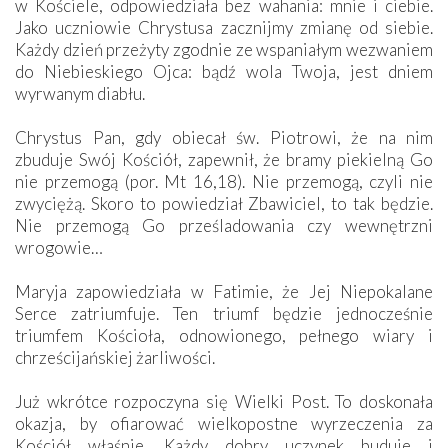
w Kościele, odpowiedziała bez wahania: mnie i ciebie.
Jako uczniowie Chrystusa zacznijmy zmianę od siebie.
Każdy dzień przeżyty zgodnie ze wspaniałym wezwaniem
do Niebieskiego Ojca: bądź wola Twoja, jest dniem
wyrwanym diabłu.
Chrystus Pan, gdy obiecał św. Piotrowi, że na nim
zbuduje Swój Kościół, zapewnił, że bramy piekielną Go
nie przemogą (por. Mt 16,18). Nie przemogą, czyli nie
zwyciężą. Skoro to powiedział Zbawiciel, to tak będzie.
Nie przemogą Go prześladowania czy wewnętrzni
wrogowie…
Maryja zapowiedziała w Fatimie, że Jej Niepokalane
Serce zatriumfuje. Ten triumf będzie jednocześnie
triumfem Kościoła, odnowionego, pełnego wiary i
chrześcijańskiej żarliwości.
Już wkrótce rozpoczyna się Wielki Post. To doskonała
okazja, by ofiarować wielkopostne wyrzeczenia za
Kościół właśnie. Każdy dobry uczynek buduje i