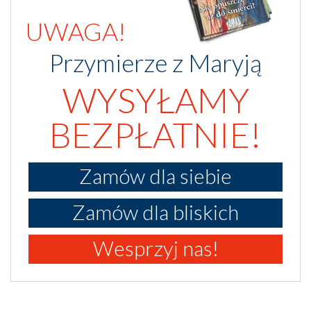
UWAGA!
Przymierze z Maryją
WYSYŁAMY
BEZPŁATNIE!
Zamów dla siebie
Zamów dla bliskich
Wesprzyj nas!