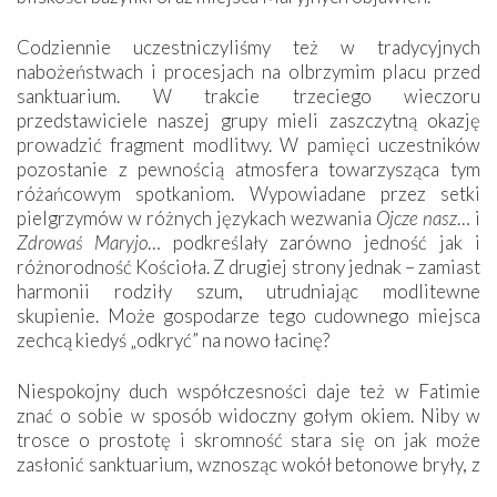
Codziennie uczestniczyliśmy też w tradycyjnych
nabożeństwach i procesjach na olbrzymim placu przed
sanktuarium. W trakcie trzeciego wieczoru
przedstawiciele naszej grupy mieli zaszczytną okazję
prowadzić fragment modlitwy. W pamięci uczestników
pozostanie z pewnością atmosfera towarzysząca tym
różańcowym spotkaniom. Wypowiadane przez setki
pielgrzymów w różnych językach wezwania
Ojcze nasz
… i
Zdrowaś Maryjo
… podkreślały zarówno jedność jak i
różnorodność Kościoła. Z drugiej strony jednak – zamiast
harmonii rodziły szum, utrudniając modlitewne
skupienie. Może gospodarze tego cudownego miejsca
zechcą kiedyś „odkryć” na nowo łacinę?
Niespokojny duch współczesności daje też w Fatimie
znać o sobie w sposób widoczny gołym okiem. Niby w
trosce o prostotę i skromność stara się on jak może
zasłonić sanktuarium, wznosząc wokół betonowe bryły, z
których niektóre nawet zostały poświęcone jako miejsca