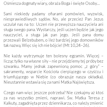
Ośmiesza dogmaty wiary, obraża Boga i święte Osoby…
Sami niekiedy padamy ofiarami pomówień, wyzwisk,
niesprawiedliwych sądów. No, ale przecież Pan Jezus
uczulał nas na to: Uczeń nie przewyższa nauczyciela ani
sługa swego pana. Wystarczy, jeśli uczeń będzie jak jego
nauczyciel, a sługa jak pan jego. Jeśli pana domu
przezwali Belzebubem, o ileż bardziej jego domowników
tak nazwą. Więc się ich nie bójcie! (Mt 10,24–26).
Nie każdy wytrzymuje ten bolesny egzamin. Więcej –
licząc tylko na własne siły – nie przejdziemy tej próby bez
szwanku. Mamy jednak zapewnioną pomoc „z góry” –
sakramenty, wsparcie Kościoła cierpiącego w czyśćcu i
triumfującego w Niebie (co obrazuje nasza okładka).
Nieustannie wstawia się za nami Matka Najświętsza.
Czego nam więc jeszcze potrzeba? Nie czekajmy aż ktoś
za nas wszystko zmieni, naprawi. Św. Matka Teresa z
Kalkuty, zagadnięta przez dziennikarza, co należy zmienić