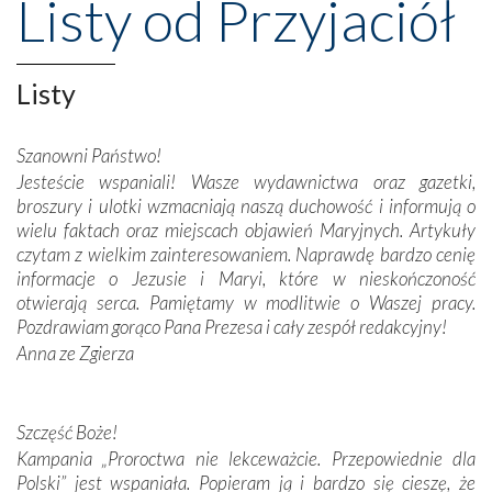
Listy od Przyjaciół
wznoszono na chwałę Bożą, na przykład – w podzięce za
Opatrznościową pomoc w wygranej bitwie o
niepodległość kraju. Zachwyt budziła potężna, a zarazem
misterna architektura tych monumentalnych dzieł,
Listy
wspaniałe zdobienia, dbałość ich twórców o detale,
połączenie talentów z wytrwałością i pracowitością
Szanowni Państwo!
budowniczych.
Jesteście wspaniali! Wasze wydawnictwa oraz gazetki,
broszury i ulotki wzmacniają naszą duchowość i informują o
Podążyliśmy też śladami fatimskich wizjonerów – Łucji
wielu faktach oraz miejscach objawień Maryjnych. Artykuły
dos Santos oraz świętych Hiacynty i Franciszka Marto.
czytam z wielkim zainteresowaniem. Naprawdę bardzo cenię
Modliliśmy się przy ich grobach. Odprawiliśmy Drogę
informacje o Jezusie i Maryi, które w nieskończoność
Krzyżową w ich rodzinnych stronach, odwiedziliśmy
otwierają serca. Pamiętamy w modlitwie o Waszej pracy.
domy, w których żyli.
Pozdrawiam gorąco Pana Prezesa i cały zespół redakcyjny!
Anna ze Zgierza
W miejscu objawień Matki Bożej zapaliliśmy świece
przywiezione wraz z intencjami powierzonymi nam przez
Darczyńców w ramach akcji „Twoje światło w Fatimie”.
Podczas tej kilkudniowej wyprawy na każdym kroku
Szczęść Boże!
spotykaliśmy się z serdeczną otwartością
Kampania „Proroctwa nie lekceważcie. Przepowiednie dla
Portugalczyków. Podziwialiśmy ich ludową sztukę i
Polski” jest wspaniała. Popieram ją i bardzo się cieszę, że