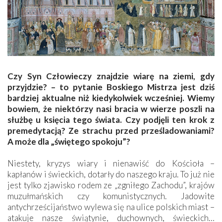
Czy Syn Człowieczy znajdzie wiarę na ziemi, gdy
przyjdzie? – to pytanie Boskiego Mistrza jest dziś
bardziej aktualne niż kiedykolwiek wcześniej. Wiemy
bowiem, że niektórzy nasi bracia w wierze poszli na
służbę u księcia tego świata. Czy podjęli ten krok z
premedytacją? Ze strachu przed prześladowaniami?
A może dla „świętego spokoju”?
Niestety, kryzys wiary i nienawiść do Kościoła –
kapłanów i świeckich, dotarły do naszego kraju. To już nie
jest tylko zjawisko rodem ze „zgniłego Zachodu”, krajów
muzułmańskich czy komunistycznych. Jadowite
antychrześcijaństwo wylewa się na ulice polskich miast –
atakuje nasze świątynie, duchownych, świeckich…