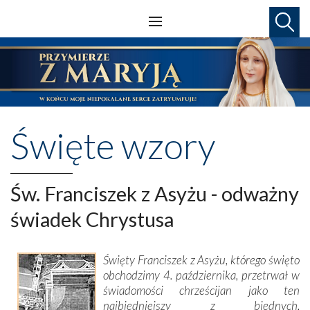
Święte wzory
Św. Franciszek z Asyżu - odważny
świadek Chrystusa
Święty Franciszek z Asyżu, którego święto
obchodzimy 4. października, przetrwał w
świadomości chrześcijan jako ten
najbiedniejszy z biednych,