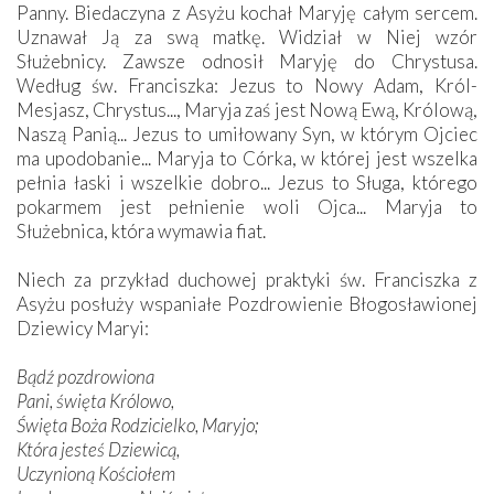
Panny. Biedaczyna z Asyżu kochał Maryję całym sercem.
Uznawał Ją za swą matkę. Widział w Niej wzór
Służebnicy. Zawsze odnosił Maryję do Chrystusa.
Według św. Franciszka: Jezus to Nowy Adam, Król-
Mesjasz, Chrystus..., Maryja zaś jest Nową Ewą, Królową,
Naszą Panią... Jezus to umiłowany Syn, w którym Ojciec
ma upodobanie... Maryja to Córka, w której jest wszelka
pełnia łaski i wszelkie dobro... Jezus to Sługa, którego
pokarmem jest pełnienie woli Ojca... Maryja to
Służebnica, która wymawia fiat.
Niech za przykład duchowej praktyki św. Franciszka z
Asyżu posłuży wspaniałe Pozdrowienie Błogosławionej
Dziewicy Maryi:
Bądź pozdrowiona
Pani, święta Królowo,
Święta Boża Rodzicielko, Maryjo;
Która jesteś Dziewicą,
Uczynioną Kościołem