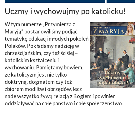
Uczmy i wychowujmy po katolicku!
W tym numerze „Przymierza z
Maryją” postanowiliśmy podjąć
tematykę edukacji młodych pokoleń
Polaków. Pokładamy nadzieję w
chrześcijańskim, czy też ściślej –
katolickim kształceniu i
wychowaniu. Pamiętamy bowiem,
że katolicyzm jest nie tylko
doktryną, dogmatem czy też
zbiorem modlitw i obrzędów, lecz
nade wszystko żywą relacją z Bogiem i powinien
oddziaływać na całe państwo i całe społeczeństwo.