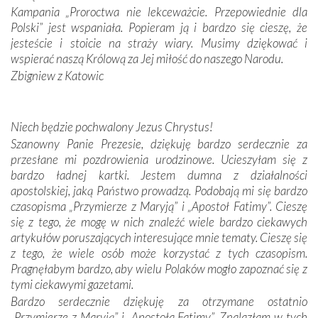
Kampania „Proroctwa nie lekceważcie. Przepowiednie dla
Podczas tej kilkudniowej wyprawy na każdym kroku
Polski” jest wspaniała. Popieram ją i bardzo się cieszę, że
spotykaliśmy się z serdeczną otwartością
jesteście i stoicie na straży wiary. Musimy dziękować i
Portugalczyków. Podziwialiśmy ich ludową sztukę i
wspierać naszą Królową za Jej miłość do naszego Narodu.
zwyczaje. Mimo że nasze kraje są od siebie bardzo
oddalone, w żaden sposób nie czuliśmy się obco.
Zbigniew z Katowic
Sprawiła to oczywiście sama Matka Boża, ale też
kulturowa bliskość biorąca swój początek w naszej
wspólnej wierze. Podczas wyjazdów do historycznych
Niech będzie pochwalony Jezus Chrystus!
miejsc, które znalazły się na trasie naszej pielgrzymki,
Szanowny Panie Prezesie, dziękuję bardzo serdecznie za
mieliśmy okazję przekonać się, że Maryja swoją opieką
przesłane mi pozdrowienia urodzinowe. Ucieszyłam się z
otacza nie tylko nasz naród, lecz wszystkie nacje, które
bardzo ładnej kartki. Jestem dumna z działalności
się Jej ufnie oddają, a także każdą osobę, która zawierza
apostolskiej, jaką Państwo prowadzą. Podobają mi się bardzo
Jej siebie oraz swych bliskich.
czasopisma „Przymierze z Maryją” i „Apostoł Fatimy”. Cieszę
się z tego, że mogę w nich znaleźć wiele bardzo ciekawych
Dzieje Portugalii to również historia wierności Bogu i
artykułów poruszających interesujące mnie tematy. Cieszę się
odstępstw, także w życiu władców. Trudne momenty w
z tego, że wiele osób może korzystać z tych czasopism.
wymiarze tak osobistym, jak i zbiorowym, przypominają o
Pragnęłabym bardzo, aby wielu Polaków mogło zapoznać się z
konieczności ciągłego zabiegania o własną duszę i o łaskę
tymi ciekawymi gazetami.
Opatrzności. Wierność przynosi pomyślność –
Bardzo serdecznie dziękuję za otrzymane ostatnio
przynajmniej w życiu duchowym. Odstępstwo owocuje
„Przymierze z Maryją” i „Apostoła Fatimy”. Znalazłam w tych