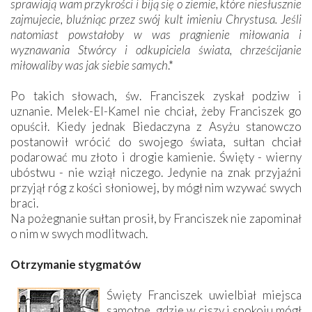
sprawiają wam przykrości i biją się o ziemie, które niesłusznie
zajmujecie, bluźniąc przez swój kult imieniu Chrystusa. Jeśli
natomiast powstałoby w was pragnienie miłowania i
wyznawania Stwórcy i odkupiciela świata, chrześcijanie
miłowaliby was jak siebie samych
.*
Po takich słowach, św. Franciszek zyskał podziw i
uznanie. Melek-El-Kamel nie chciał, żeby Franciszek go
opuścił. Kiedy jednak Biedaczyna z Asyżu stanowczo
postanowił wrócić do swojego świata, sułtan chciał
podarować mu złoto i drogie kamienie. Święty - wierny
ubóstwu - nie wziął niczego. Jedynie na znak przyjaźni
przyjął róg z kości słoniowej, by mógł nim wzywać swych
braci.
Na pożegnanie sułtan prosił, by Franciszek nie zapominał
o nim w swych modlitwach.
Otrzymanie stygmatów
Święty Franciszek uwielbiał miejsca
samotne, gdzie w ciszy i spokoju mógł