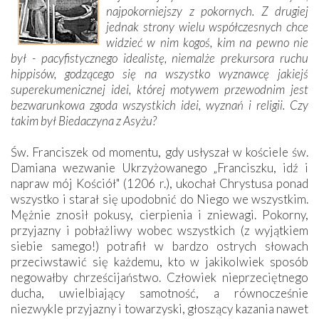
najpokorniejszy z pokornych. Z drugiej
jednak strony wielu współczesnych chce
widzieć w nim kogoś, kim na pewno nie
był - pacyfistycznego idealistę, niemalże prekursora ruchu
hippisów, godzącego się na wszystko wyznawcę jakiejś
superekumenicznej idei, której motywem przewodnim jest
bezwarunkowa zgoda wszystkich idei, wyznań i religii. Czy
takim był Biedaczyna z Asyżu?
Św. Franciszek od momentu, gdy usłyszał w kościele św.
Damiana wezwanie Ukrzyżowanego „Franciszku, idź i
napraw mój Kościół" (1206 r.), ukochał Chrystusa ponad
wszystko i starał się upodobnić do Niego we wszystkim.
Mężnie znosił pokusy, cierpienia i zniewagi. Pokorny,
przyjazny i pobłażliwy wobec wszystkich (z wyjątkiem
siebie samego!) potrafił w bardzo ostrych słowach
przeciwstawić się każdemu, kto w jakikolwiek sposób
negowałby chrześcijaństwo. Człowiek nieprzeciętnego
ducha, uwielbiający samotność, a równocześnie
niezwykle przyjazny i towarzyski, głoszący kazania nawet