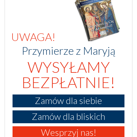
UWAGA!
Przymierze z Maryją
WYSYŁAMY
BEZPŁATNIE!
Zamów dla siebie
Zamów dla bliskich
Wesprzyj nas!