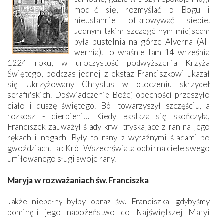
modlić się, rozmyślać o Bogu i
nieustannie ofiarowywać siebie.
Jednym takim szczególnym miejscem
była pustelnia na górze Alverna (Al-
wernia). To właśnie tam 14 września
1224 roku, w uroczystość podwyższenia Krzyża
Świętego, podczas jednej z ekstaz Franciszkowi ukazał
się Ukrzyżowany Chrystus w otoczeniu skrzydeł
serafińskich. Doświadczenie Bożej obecności przeszyło
ciało i duszę świętego. Ból towarzyszył szczęściu, a
rozkosz - cierpieniu. Kiedy ekstaza się skończyła,
Franciszek zauważył ślady krwi tryskające z ran na jego
rękach i nogach. Były to rany z wyraźnymi śladami po
gwoździach. Tak Król Wszechświata odbił na ciele swego
umiłowanego sługi swoje rany.
Maryja w rozważaniach św. Franciszka
Jakże niepełny byłby obraz św. Franciszka, gdybyśmy
pominęli jego nabożeństwo do Najświętszej Maryi