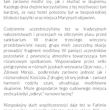
tam zarówno modlić się, jak i słuchać w skupieniu.
Każdego dnia chętnie korzystaliśmy z tej możliwości tym
bardziej, że nasz hotel położony był w bezpośredniej
bliskości bazyliki oraz miejsca Maryjnych objawień.
Codziennie uczestniczyliśmy też w tradycyjnych
nabożeństwach i procesjach na olbrzymim placu przed
sanktuarium. W trakcie trzeciego wieczoru
przedstawiciele naszej grupy mieli zaszczytną okazję
prowadzić fragment modlitwy. W pamięci uczestników
pozostanie z pewnością atmosfera towarzysząca tym
różańcowym spotkaniom. Wypowiadane przez setki
pielgrzymów w różnych językach wezwania
Ojcze nasz
… i
Zdrowaś Maryjo
… podkreślały zarówno jedność jak i
różnorodność Kościoła. Z drugiej strony jednak – zamiast
harmonii rodziły szum, utrudniając modlitewne
skupienie. Może gospodarze tego cudownego miejsca
zechcą kiedyś „odkryć” na nowo łacinę?
Niespokojny duch współczesności daje też w Fatimie