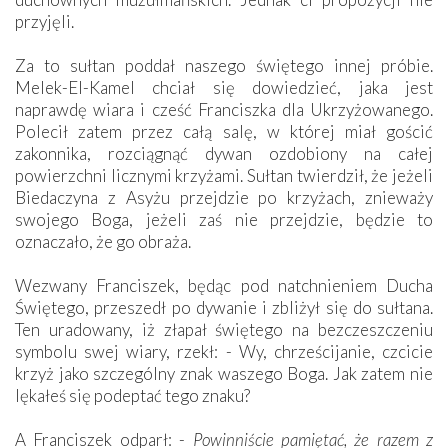
przyjęli.
Za to sułtan poddał naszego świętego innej próbie.
Melek-El-Kamel chciał się dowiedzieć, jaka jest
naprawdę wiara i cześć Franciszka dla Ukrzyżowanego.
Polecił zatem przez całą salę, w której miał gościć
zakonnika, rozciągnąć dywan ozdobiony na całej
powierzchni licznymi krzyżami. Sułtan twierdził, że jeżeli
Biedaczyna z Asyżu przejdzie po krzyżach, znieważy
swojego Boga, jeżeli zaś nie przejdzie, będzie to
oznaczało, że go obraża.
Wezwany Franciszek, będąc pod natchnieniem Ducha
Świętego, przeszedł po dywanie i zbliżył się do sułtana.
Ten uradowany, iż złapał świętego na bezczeszczeniu
symbolu swej wiary, rzekł: - Wy, chrześcijanie, czcicie
krzyż jako szczególny znak waszego Boga. Jak zatem nie
lękałeś się podeptać tego znaku?
A Franciszek odparł: -
Powinniście pamiętać, że razem z