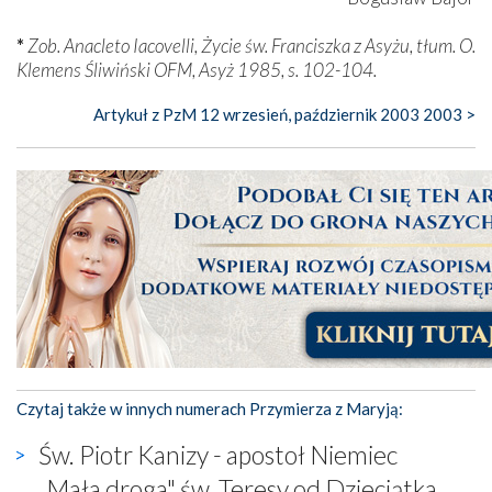
*
Zob. Anacleto Iacovelli, Życie św. Franciszka z Asyżu, tłum. O.
Klemens Śliwiński OFM, Asyż 1985, s. 102-104.
Artykuł z PzM 12 wrzesień, październik 2003 2003 >
Czytaj także w innych numerach Przymierza z Maryją:
Św. Piotr Kanizy - apostoł Niemiec
„Mała droga" św. Teresy od Dzieciątka