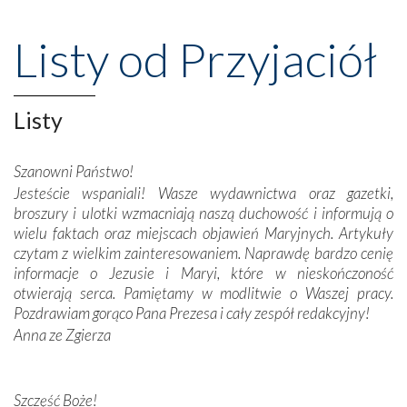
Nasze pielgrzymkowe wyprawy, których celem były
wspaniałe klasztory w miasteczku Alcobaça czy w Batalhi,
Listy od Przyjaciół
przeniosły nas do czasów, gdy świątynie bez wątpienia
wznoszono na chwałę Bożą, na przykład – w podzięce za
Opatrznościową pomoc w wygranej bitwie o
Listy
niepodległość kraju. Zachwyt budziła potężna, a zarazem
misterna architektura tych monumentalnych dzieł,
wspaniałe zdobienia, dbałość ich twórców o detale,
Szanowni Państwo!
połączenie talentów z wytrwałością i pracowitością
Jesteście wspaniali! Wasze wydawnictwa oraz gazetki,
budowniczych.
broszury i ulotki wzmacniają naszą duchowość i informują o
wielu faktach oraz miejscach objawień Maryjnych. Artykuły
Podążyliśmy też śladami fatimskich wizjonerów – Łucji
czytam z wielkim zainteresowaniem. Naprawdę bardzo cenię
dos Santos oraz świętych Hiacynty i Franciszka Marto.
informacje o Jezusie i Maryi, które w nieskończoność
Modliliśmy się przy ich grobach. Odprawiliśmy Drogę
otwierają serca. Pamiętamy w modlitwie o Waszej pracy.
Krzyżową w ich rodzinnych stronach, odwiedziliśmy
Pozdrawiam gorąco Pana Prezesa i cały zespół redakcyjny!
domy, w których żyli.
Anna ze Zgierza
W miejscu objawień Matki Bożej zapaliliśmy świece
przywiezione wraz z intencjami powierzonymi nam przez
Szczęść Boże!
Darczyńców w ramach akcji „Twoje światło w Fatimie”.