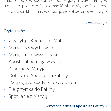
znać o sobie w sposób widoczny gołym okiem. Niby w
trosce o prostotę i skromność stara się on jak może
zasłonić sanktuarium, wznosząc wokół betonowe bryły, z
których niektóre nawet zostały poświęcone jako miejsca
katolickiego kultu. Tylko co wspólnego z żywą,
czytaj dalej >
autentyczną wiarą mogą mieć płaskie, szare bunkry albo
Czytaj także:
kaplice, w których Tabernakulum przypomina bardziej
skrzynkę na narzędzia? Albo co powiedzieć o ustawionym
Z wizytą u Kochającej Matki
tuż przy nowej bazylice wielkim krzyżu, na którym
Maryja nas wychowuje
zamiast Chrystusa umieszczono dziwaczną postać jakby
Maryja mnie wysłuchała
wyjętą ze starożytnych hieroglifów? W kulturowym
kontekście naszych czasów to raczej karykatura niż godny
Apostolat pomaga w życiu
wizerunek Zbawiciela…
Krocząc za Maryją
Zatem nawet w bezpośrednim otoczeniu sanktuarium
Dołącz do Apostolatu Fatimy!
naocznie przekonaliśmy się, że wewnątrz Kościoła toczy
Dziękuję za każdy przeżyty dzień
się ogromna walka o kształt katolicyzmu i o serca
wierzących. Do czego to zmaganie może prowadzić,
Pielgrzymka do Fatimy
widzieliśmy w urokliwym, niewielkim mieście Obidos,
Spotkanie z Maryją
gdzie w miejscu dawnego kościoła działa dzisiaj…
księgarnia.
wszystkie z działu Apostolat Fatimy >