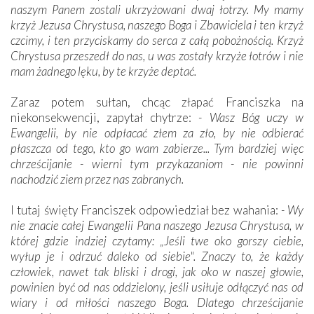
naszym Panem zostali ukrzyżowani dwaj łotrzy. My mamy
krzyż Jezusa Chrystusa, naszego Boga i Zbawiciela i ten krzyż
czcimy, i ten przyciskamy do serca z całą pobożnością. Krzyż
Chrystusa przeszedł do nas, u was zostały krzyże łotrów i nie
mam żadnego lęku, by te krzyże deptać.
Zaraz potem sułtan, chcąc złapać Franciszka na
niekonsekwencji, zapytał chytrze:
- Wasz Bóg uczy w
Ewangelii, by nie odpłacać złem za zło, by nie odbierać
płaszcza od tego, kto go wam zabierze... Tym bardziej więc
chrześcijanie - wierni tym przykazaniom - nie powinni
nachodzić ziem przez nas zabranych.
I tutaj święty Franciszek odpowiedział bez wahania:
- Wy
nie znacie całej Ewangelii Pana naszego Jezusa Chrystusa, w
której gdzie indziej czytamy: „Jeśli twe oko gorszy ciebie,
wyłup je i odrzuć daleko od siebie". Znaczy to, że każdy
człowiek, nawet tak bliski i drogi, jak oko w naszej głowie,
powinien być od nas oddzielony, jeśli usiłuje odłączyć nas od
wiary i od miłości naszego Boga. Dlatego chrześcijanie