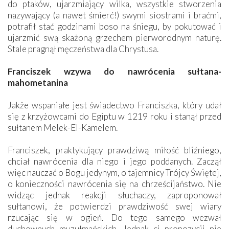
do ptaków, ujarzmiający wilka, wszystkie stworzenia
nazywający (a nawet śmierć!) swymi siostrami i braćmi,
potrafił stać godzinami boso na śniegu, by pokutować i
ujarzmić swą skażoną grzechem pierworodnym naturę.
Stale pragnął męczeństwa dla Chrystusa.
Franciszek wzywa do nawrócenia sułtana-
mahometanina
Jakże wspaniałe jest świadectwo Franciszka, który udał
się z krzyżowcami do Egiptu w 1219 roku i stanął przed
sułtanem Melek-El-Kamelem.
Franciszek, praktykujący prawdziwą miłość bliźniego,
chciał nawrócenia dla niego i jego poddanych. Zaczął
więc nauczać o Bogu jedynym, o tajemnicy Trójcy Świętej,
o konieczności nawrócenia się na chrześcijaństwo. Nie
widząc jednak reakcji słuchaczy, zaproponował
sułtanowi, że potwierdzi prawdziwość swej wiary
rzucając się w ogień. Do tego samego wezwał
duchownych muzułmańskich. Jednak ci propozycji nie