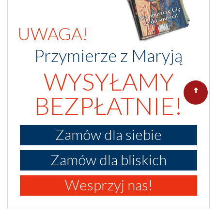
UWAGA!
Przymierze z Maryją
WYSYŁAMY
BEZPŁATNIE!
Zamów dla siebie
Zamów dla bliskich
Wesprzyj nas!