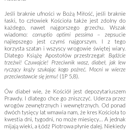
Jeśli braknie ufności w Bożą Miłość, jeśli braknie
łaski, to człowiek Kościoła także jest zdolny do
każdego, nawet najgorszego grzechu. Wszak
wiadomo:
corruptio optimi pessima
– zepsucie
najlepszego jest czymś najgorszym. I z tego
korzysta szatan i wszyscy wrogowie świętej wiary.
Dlatego Książę Apostołów przestrzegał:
Bądźcie
trzeźwi! Czuwajcie! Przeciwnik wasz, diabeł, jak lew
ryczący krąży szukając kogo pożreć. Mocni w wierze
przeciwstawcie się jemu!
(1P 5,8).
Ów diabeł wie, że Kościół jest depozytariuszem
Prawdy. I dlatego chce go zniszczyć. Uderza przez
wrogów zewnętrznych i wewnętrznych. Od ponad
dwóch tysięcy lat wmawia nam, że kres Kościoła to
kwestia dni, tygodni, no może miesięcy… A jednak
mijają wieki, a Łódź Piotrowa płynie dalej. Niekiedy