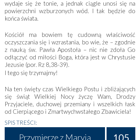
wydaje się że tonie, a jednak ciągle unosi się na
powierzchni wzburzonych wód. I tak będzie do
końca świata.
Kościół ma bowiem tę cudowną właściwość
oczyszczania się i wzrastania, bo wie, że – zgodnie
z nauką św. Pawła Apostoła – nic nie zdoła Go
odłączyć od miłości Boga, która jest w Chrystusie
Jezusie (por. Rz 8,38-39).
I tego się trzymajmy!
Na ten święty czas Wielkiego Postu i zbliżających
się świąt Wielkiej Nocy życzę Wam, Drodzy
Przyjaciele, duchowej przemiany i wszelkich łask
od Cierpiącego i Zmartwychwstałego Zbawiciela!
SPIS TREŚCI:
105
Przymierze z Maryją