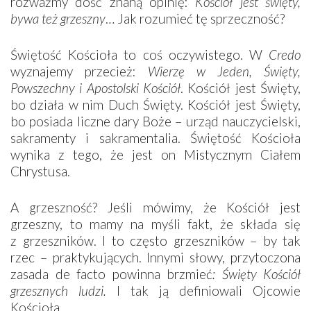
rozważmy dość znaną opinię:
Kościół jest święty,
bywa też grzeszny
… Jak rozumieć tę sprzeczność?
Świętość Kościoła to coś oczywistego. W
Credo
wyznajemy przecież:
Wierzę w Jeden, Święty,
Powszechny i Apostolski Kościół
. Kościół jest Święty,
bo działa w nim Duch Święty. Kościół jest Święty,
bo posiada liczne dary Boże – urząd nauczycielski,
sakramenty i sakramentalia. Świętość Kościoła
wynika z tego, że jest on Mistycznym Ciałem
Chrystusa.
A grzeszność? Jeśli mówimy, że Kościół jest
grzeszny, to mamy na myśli fakt, że składa się
z grzeszników. I to często grzeszników – by tak
rzec – praktykujących. Innymi słowy, przytoczona
zasada de facto powinna brzmieć
: Święty Kościół
grzesznych ludzi.
I tak ją definiowali Ojcowie
Kościoła.