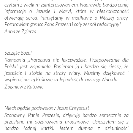
czytam z wielkim zainteresowaniem. Naprawdę bardzo cenię
Modliliśmy się przy ich grobach. Odprawiliśmy Drogę
informacje o Jezusie i Maryi, które w nieskończoność
Krzyżową w ich rodzinnych stronach, odwiedziliśmy
otwierają serca. Pamiętamy w modlitwie o Waszej pracy.
domy, w których żyli.
Pozdrawiam gorąco Pana Prezesa i cały zespół redakcyjny!
Anna ze Zgierza
W miejscu objawień Matki Bożej zapaliliśmy świece
przywiezione wraz z intencjami powierzonymi nam przez
Darczyńców w ramach akcji „Twoje światło w Fatimie”.
Podczas tej kilkudniowej wyprawy na każdym kroku
Szczęść Boże!
spotykaliśmy się z serdeczną otwartością
Kampania „Proroctwa nie lekceważcie. Przepowiednie dla
Portugalczyków. Podziwialiśmy ich ludową sztukę i
Polski” jest wspaniała. Popieram ją i bardzo się cieszę, że
zwyczaje. Mimo że nasze kraje są od siebie bardzo
jesteście i stoicie na straży wiary. Musimy dziękować i
oddalone, w żaden sposób nie czuliśmy się obco.
wspierać naszą Królową za Jej miłość do naszego Narodu.
Sprawiła to oczywiście sama Matka Boża, ale też
Zbigniew z Katowic
kulturowa bliskość biorąca swój początek w naszej
wspólnej wierze. Podczas wyjazdów do historycznych
miejsc, które znalazły się na trasie naszej pielgrzymki,
Niech będzie pochwalony Jezus Chrystus!
mieliśmy okazję przekonać się, że Maryja swoją opieką
Szanowny Panie Prezesie, dziękuję bardzo serdecznie za
otacza nie tylko nasz naród, lecz wszystkie nacje, które
przesłane mi pozdrowienia urodzinowe. Ucieszyłam się z
się Jej ufnie oddają, a także każdą osobę, która zawierza
bardzo ładnej kartki. Jestem dumna z działalności
Jej siebie oraz swych bliskich.