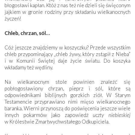
błogosławi kapłan. Któż z nas też nie dzieli się święconym
jajkiem w gronie rodziny przy składaniu wielkanocnych
życzeń!
Chleb, chrzan, sól…
Cóż jeszcze znajdziemy w koszyczku? Przede wszystkim
chleb przypominający „chleb żywy, który zstąpił z Nieba”
i w Komunii Świętej daje życie światu. Do koszyka
wkładamy też wędliny.
Na wielkanocnym stole powinien znaleźć się
pobłogosławiony chrzan, pieprz i sól, które są
odpowiednikami biblijnych gorzkich ziół. W Starym
Testamencie przyprawiano nimi mięso wielkanocnego
baranka. Wierni przynoszą do poświęcenia jeszcze wiele
innych pokarmów jako zapowiedź
uczty niebieskiej
w Królestwie Zmartwychwstałego Odkupiciela.