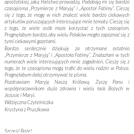
apostolskiej, jaką Państwo prowadzą. Podobają mi się bardzo
czasopisma „Przymierze z Maryją” i „Apostoł Fatimy”. Cieszę
Dzieje Portugalii to również historia wierności Bogu i
się z tego, że mogę w nich znaleźć wiele bardzo ciekawych
odstępstw, także w życiu władców. Trudne momenty w
artykułów poruszających interesujące mnie tematy. Cieszę się
wymiarze tak osobistym, jak i zbiorowym, przypominają o
z tego, że wiele osób może korzystać z tych czasopism.
konieczności ciągłego zabiegania o własną duszę i o łaskę
Pragnęłabym bardzo, aby wielu Polaków mogło zapoznać się z
Opatrzności. Wierność przynosi pomyślność –
tymi ciekawymi gazetami.
przynajmniej w życiu duchowym. Odstępstwo owocuje
Bardzo serdecznie dziękuję za otrzymane ostatnio
nieszczęściem i śmiercią. Te uniwersalne prawdy
„Przymierze z Maryją” i „Apostoła Fatimy”. Znalazłam w tych
przychodziły na myśl, gdy słuchaliśmy opowieści
numerach wiele interesujących mnie zagadnień. Cieszę się z
przewodników o portugalskich monarchach i wodzach,
tego, że te czasopisma mogą trafić do wielu rodzin w Polsce.
zwycięskich bitwach i nieszczęśliwych losach grzesznych
Pragnęłabym dalej otrzymywać te pisma.
kochanków.
Pozdrawiam Maryję Naszą Królową. Życzę Panu i
współpracownikom dużo zdrowia i wielu łask Bożych w
Byli tym razem pośród Apostołów Fatimy reprezentanci
Jezusie i Maryi.
każdego spośród żyjących pokoleń. Najmłodszy uczestnik
Wdzięczna Czytelniczka
liczył sobie 13 lat, zaś senior, pan Zdzisław – już 94.
–
Krystyna z Pruszkowa
Całe życie marzyłem, by tu przyjechać
– przyznał w
rozmowie.
Nasza pielgrzymka nie byłaby tak bogata w duchową treść
Szczęść Boże!