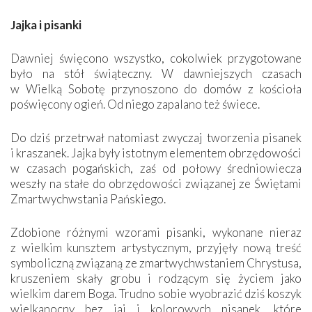
Jajka i pisanki
Dawniej święcono wszystko, cokolwiek przygotowane
było na stół świąteczny. W dawniejszych czasach
w Wielką Sobotę przynoszono do domów z kościoła
poświęcony ogień. Od niego zapalano też świece.
Do dziś przetrwał natomiast zwyczaj tworzenia pisanek
i kraszanek. Jajka były istotnym elementem obrzędowości
w czasach pogańskich, zaś od połowy średniowiecza
weszły na stałe do obrzędowości związanej ze Świętami
Zmartwychwstania Pańskiego.
Zdobione różnymi wzorami pisanki, wykonane nieraz
z wielkim kunsztem artystycznym, przyjęły nową treść
symboliczną związaną ze zmartwychwstaniem Chrystusa,
kruszeniem skały grobu i rodzącym się życiem jako
wielkim darem Boga. Trudno sobie wyobrazić dziś koszyk
wielkanocny bez jaj i kolorowych pisanek, które