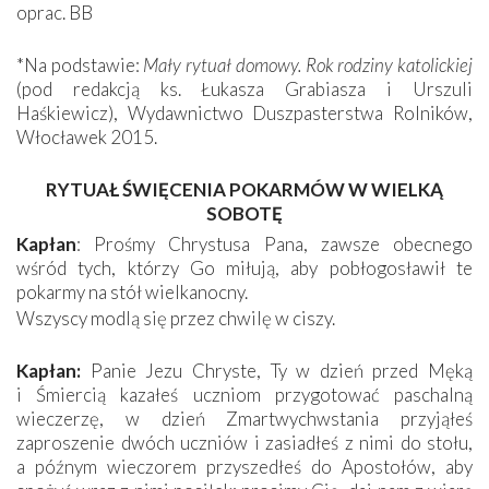
oprac. BB
*Na podstawie:
Mały rytuał domowy. Rok rodziny katolickiej
(pod redakcją ks. Łukasza Grabiasza i Urszuli
Haśkiewicz), Wydawnictwo Duszpasterstwa Rolników,
Włocławek 2015.
RYTUAŁ ŚWIĘCENIA POKARMÓW W WIELKĄ
SOBOTĘ
Kapłan
: Prośmy Chrystusa Pana, zawsze obecnego
wśród tych, którzy Go miłują, aby pobłogosławił te
pokarmy na stół wielkanocny.
Wszyscy modlą się przez chwilę w ciszy.
Kapłan:
Panie Jezu Chryste, Ty w dzień przed Męką
i Śmiercią kazałeś uczniom przygotować paschalną
wieczerzę, w dzień Zmartwychwstania przyjąłeś
zaproszenie dwóch uczniów i zasiadłeś z nimi do stołu,
a późnym wieczorem przyszedłeś do Apostołów, aby