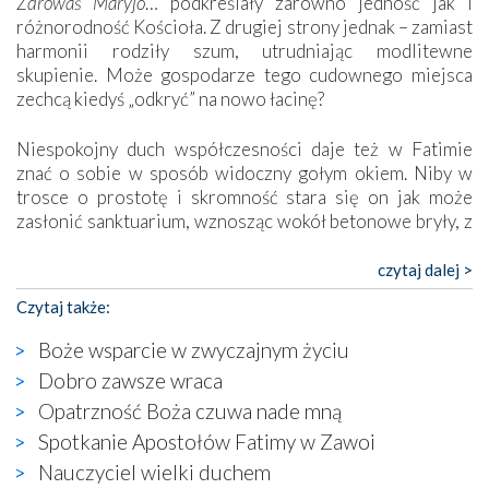
Zdrowaś Maryjo
… podkreślały zarówno jedność jak i
różnorodność Kościoła. Z drugiej strony jednak – zamiast
harmonii rodziły szum, utrudniając modlitewne
skupienie. Może gospodarze tego cudownego miejsca
zechcą kiedyś „odkryć” na nowo łacinę?
Niespokojny duch współczesności daje też w Fatimie
znać o sobie w sposób widoczny gołym okiem. Niby w
trosce o prostotę i skromność stara się on jak może
zasłonić sanktuarium, wznosząc wokół betonowe bryły, z
których niektóre nawet zostały poświęcone jako miejsca
katolickiego kultu. Tylko co wspólnego z żywą,
czytaj dalej >
autentyczną wiarą mogą mieć płaskie, szare bunkry albo
Czytaj także:
kaplice, w których Tabernakulum przypomina bardziej
skrzynkę na narzędzia? Albo co powiedzieć o ustawionym
Boże wsparcie w zwyczajnym życiu
tuż przy nowej bazylice wielkim krzyżu, na którym
Dobro zawsze wraca
zamiast Chrystusa umieszczono dziwaczną postać jakby
Opatrzność Boża czuwa nade mną
wyjętą ze starożytnych hieroglifów? W kulturowym
kontekście naszych czasów to raczej karykatura niż godny
Spotkanie Apostołów Fatimy w Zawoi
wizerunek Zbawiciela…
Nauczyciel wielki duchem
Zatem nawet w bezpośrednim otoczeniu sanktuarium