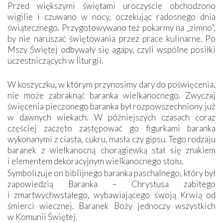
Przed większymi świętami uroczyście obchodzono
wigilie i czuwano w nocy, oczekując radosnego dnia
świątecznego. Przygotowywano też pokarmy na „zimno”,
by nie naruszać świętowania przez prace kulinarne. Po
Mszy Świętej odbywały się agapy, czyli wspólne posiłki
uczestniczących w liturgii.
W koszyczku, w którym przynosimy dary do poświęcenia,
nie może zabraknąć baranka wielkanocnego. Zwyczaj
święcenia pieczonego baranka był rozpowszechniony już
w dawnych wiekach. W późniejszych czasach coraz
częściej zaczęto zastępować go figurkami baranka
wykonanymi z ciasta, cukru, masła czy gipsu. Tego rodzaju
baranek z wielkanocną chorągiewką stał się znakiem
i elementem dekoracyjnym wielkanocnego stołu.
Symbolizuje on biblijnego baranka paschalnego, który był
zapowiedzią Baranka – Chrystusa zabitego
i zmartwychwstałego, wybawiającego swoją Krwią od
śmierci wiecznej. Baranek Boży jednoczy wszystkich
w Komunii Świętej.