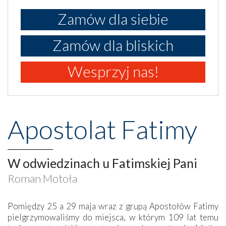
Zamów dla siebie
Zamów dla bliskich
Wesprzyj nas!
Apostolat Fatimy
W odwiedzinach u Fatimskiej Pani
Roman Motoła
Pomiędzy 25 a 29 maja wraz z grupą Apostołów Fatimy
pielgrzymowaliśmy do miejsca, w którym 109 lat temu