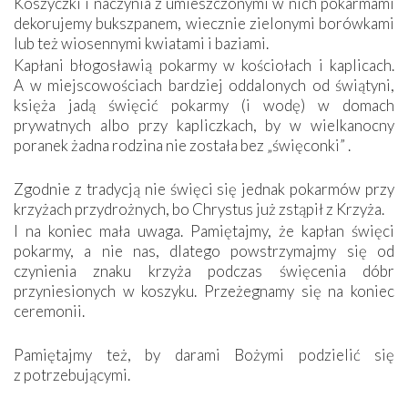
Koszyczki i naczynia z umieszczonymi w nich pokarmami
dekorujemy bukszpanem, wiecznie zielonymi borówkami
lub też wiosennymi kwiatami i baziami.
Kapłani błogosławią pokarmy w kościołach i kaplicach.
A w miejscowościach bardziej oddalonych od świątyni,
księża jadą święcić pokarmy (i wodę) w domach
prywatnych albo przy kapliczkach, by w wielkanocny
poranek żadna rodzina nie została bez „święconki” .
Zgodnie z tradycją nie święci się jednak pokarmów przy
krzyżach przydrożnych, bo Chrystus już zstąpił z Krzyża.
I na koniec mała uwaga. Pamiętajmy, że kapłan święci
pokarmy, a nie nas, dlatego powstrzymajmy się od
czynienia znaku krzyża podczas święcenia dóbr
przyniesionych w koszyku. Przeżegnamy się na koniec
ceremonii.
Pamiętajmy też, by darami Bożymi podzielić się
z potrzebującymi.