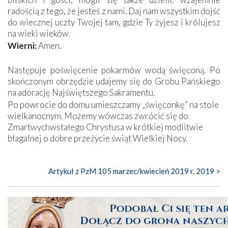
radością z tego, że jesteś z nami. Daj nam wszystkim dojść
do wiecznej uczty Twojej tam, gdzie Ty żyjesz i królujesz
na wieki wieków.
Wierni:
Amen.
Następuje poświęcenie pokarmów wodą święconą. Po
skończonym obrzędzie udajemy się do Grobu Pańskiego
na adorację Najświętszego Sakramentu.
Po powrocie do domu umieszczamy „święconkę” na stole
wielkanocnym. Możemy wówczas zwrócić się do
Zmartwychwstałego Chrystusa w krótkiej modlitwie
błagalnej o dobre przeżycie świąt Wielkiej Nocy.
Artykuł z PzM 105 marzec/kwiecień 2019 r. 2019 >