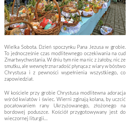
Wielka Sobota.
Dzień spoczynku Pana Jezusa w grobie.
To jednocześnie czas modlitewnego oczekiwania na cud
Zmartwychwstania. W dniu tym nie ma nic z żałoby, nic ze
smutku, ale wewnętrzna radość płynąca z wiary w bóstwo
Chrystusa i z pewności wypełnienia wszystkiego, co
zapowiedział.
W kościele przy grobie Chrystusa modlitewna adoracja
wśród kwiatów i świec. Wierni zginają kolana, by uczcić
pocałowaniem rany Ukrzyżowanego, złożonego na
bordowej poduszce. Kościół przygotowywany jest do
wieczornej liturgii…