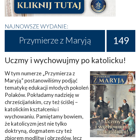
NAJNOWSZE WYDANIE:
149
Przymierze z Maryją
Uczmy i wychowujmy po katolicku!
W tym numerze „Przymierza z
Maryją” postanowiliśmy podjąć
tematykę edukacji młodych pokoleń
Polaków. Pokładamy nadzieję w
chrześcijańskim, czy też ściślej –
katolickim kształceniu i
wychowaniu. Pamiętamy bowiem,
że katolicyzm jest nie tylko
doktryną, dogmatem czy też
zbiorem modlitw i obrzędów, lecz