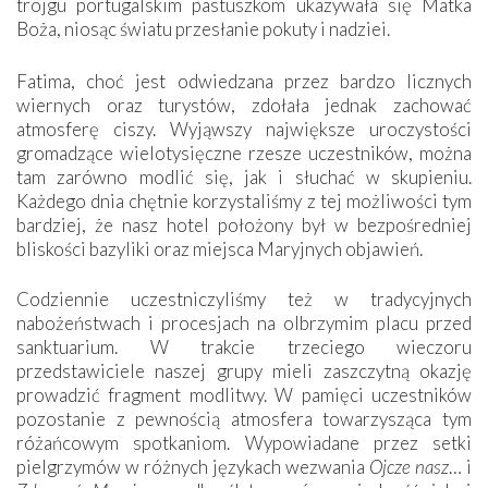
trojgu portugalskim pastuszkom ukazywała się Matka
Boża, niosąc światu przesłanie pokuty i nadziei.
Fatima, choć jest odwiedzana przez bardzo licznych
wiernych oraz turystów, zdołała jednak zachować
atmosferę ciszy. Wyjąwszy największe uroczystości
gromadzące wielotysięczne rzesze uczestników, można
tam zarówno modlić się, jak i słuchać w skupieniu.
Każdego dnia chętnie korzystaliśmy z tej możliwości tym
bardziej, że nasz hotel położony był w bezpośredniej
bliskości bazyliki oraz miejsca Maryjnych objawień.
Codziennie uczestniczyliśmy też w tradycyjnych
nabożeństwach i procesjach na olbrzymim placu przed
sanktuarium. W trakcie trzeciego wieczoru
przedstawiciele naszej grupy mieli zaszczytną okazję
prowadzić fragment modlitwy. W pamięci uczestników
pozostanie z pewnością atmosfera towarzysząca tym
różańcowym spotkaniom. Wypowiadane przez setki
pielgrzymów w różnych językach wezwania
Ojcze nasz
… i