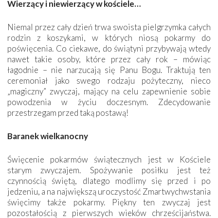
Wierzący i niewierzący w kościele…
Niemal przez cały dzień trwa swoista pielgrzymka całych
rodzin z koszykami, w których niosą pokarmy do
poświęcenia. Co ciekawe, do świątyni przybywają wtedy
nawet takie osoby, które przez cały rok – mówiąc
łagodnie – nie narzucają się Panu Bogu. Traktują ten
ceremoniał jako swego rodzaju pożyteczny, nieco
„magiczny” zwyczaj, mający na celu zapewnienie sobie
powodzenia w życiu doczesnym. Zdecydowanie
przestrzegam przed taką postawą!
Baranek wielkanocny
Święcenie pokarmów świątecznych jest w Kościele
starym zwyczajem. Spożywanie posiłku jest też
czynnością świętą, dlatego modlimy się przed i po
jedzeniu, a na największą uroczystość Zmartwychwstania
święcimy także pokarmy. Piękny ten zwyczaj jest
pozostałością z ­pierwszych ­wieków chrześcijaństwa.