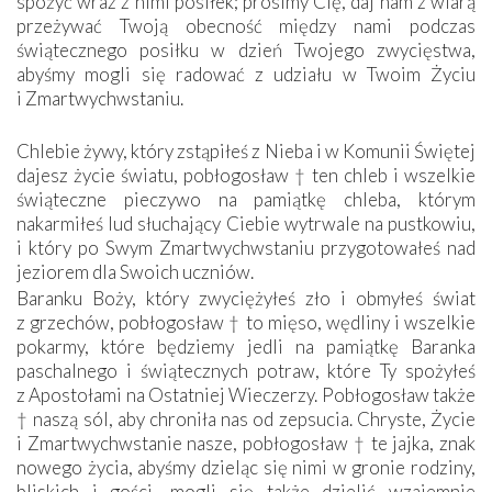
spożyć wraz z nimi posiłek; prosimy Cię, daj nam z wiarą
przeżywać Twoją obecność między nami podczas
świątecznego posiłku w dzień Twojego zwycięstwa,
abyśmy mogli się radować z udziału w Twoim Życiu
i Zmartwychwstaniu.
Chlebie żywy, który zstąpiłeś z Nieba i w Komunii Świętej
dajesz życie światu, pobłogosław † ten chleb i wszelkie
świąteczne pieczywo na pamiątkę chleba, którym
nakarmiłeś lud słuchający Ciebie wytrwale na pustkowiu,
i który po Swym Zmartwychwstaniu przygotowałeś nad
jeziorem dla Swoich uczniów.
Baranku Boży, który zwyciężyłeś zło i obmyłeś świat
z grzechów, pobłogosław † to mięso, wędliny i wszelkie
pokarmy, które będziemy jedli na pamiątkę Baranka
paschalnego i świątecznych potraw, które Ty spożyłeś
z Apostołami na Ostatniej Wieczerzy. Pobłogosław także
† naszą sól, aby chroniła nas od zepsucia. Chryste, Życie
i Zmartwychwstanie nasze, pobłogosław † te jajka, znak
nowego życia, abyśmy dzieląc się nimi w gronie rodziny,
bliskich i gości, mogli się także dzielić wzajemnie