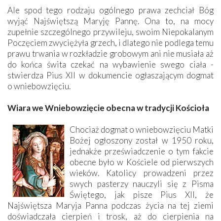
Ale spod tego rodzaju ogólnego prawa zechciał Bóg
wyjąć Najświętszą Maryję Pannę. Ona to, na mocy
zupełnie szczególnego przywileju, swoim Niepokalanym
Poczęciem zwyciężyła grzech, i dlatego nie podlega temu
prawu trwania w rozkładzie grobowym ani nie musiała aż
do końca świta czekać na wybawienie swego ciała -
stwierdza Pius XII w dokumencie ogłaszającym dogmat
o wniebowzięciu.
Wiara we Wniebowzięcie obecna w tradycji Kościoła
Chociaż dogmat o wniebowzięciu Matki
Bożej ogłoszony został w 1950 roku,
jednakże przeświadczenie o tym fakcie
obecne było w Kościele od pierwszych
wieków. Katolicy prowadzeni przez
swych pasterzy nauczyli się z Pisma
Świętego, jak pisze Pius XII, że
Najświętsza Maryja Panna podczas życia na tej ziemi
doświadczała cierpień i trosk, aż do cierpienia na