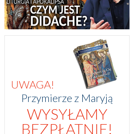
UWAGA!
Przymierze z Maryją
WYSYŁAMY
BEZPŁATNIE!