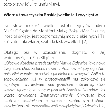
tego przywileju i triumfu Maryi.
Wierna towarzyszka Boskiej wielkości i zwycięstw
Tymi słowami określa wielki apostoł maryjny św. Ludwik
Maria Grignion de Montfort Matkę Bożą, która, jak uczy
Kościół święty, jest pogromczynią mocy piekielnych i Tą,
która dostała władzę szafarki łask wszelkich.[2]
Dlatego też w uzasadnieniu dogmatu o Jej
wniebowzięciu Pius XII pisze:
...Ojcowie Kościoła przedstawiają Maryję Dziewicę jako nową
Ewę, która choć poddana nowemu Adamowi - łączy się z Nim
najściślej w walce przeciwko piekielnemu wrogowi. Walka ta
zapowiedziana już w protoewangelii ma zakończyć się
zupełnym zwycięstwem nad grzechem i śmiercią, które
zawsze łączą się ze sobą w pismach Apostoła Narodów. Jak
przeto chwalebne Zmartwychwstanie Chrystusa było
istotnym składnikiem, a zarazem ostatecznym trofeum
zwycięstwa, tak też wspólna walka Najświętszej Dziewicy i Jej