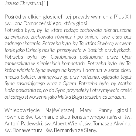
Jezusa Chrystusa.
[1]
Pośród wielkich głosicieli tej prawdy wymienia Pius XII
św. Jana Damasceńskiego, który głosi:
Potrzeba było, by Ta, która rodząc zachowała nienaruszone
dziewictwo, zachowała również i po śmierci swe ciało bez
żadnego skażenia. Potrzeba było, by Ta, która Stwórcę w swym
łonie jako Dziecię nosiła, przebywała w Boskich przybytkach.
Potrzeba było, by Oblubienica poślubiona przez Ojca
zamieszkała w niebieskich komnatach. Potrzeba było, by Ta,
która widziała Syna swego na krzyżu i doznała w serce ciosu
miecza boleści, uniknąwszy go przy rodzeniu, oglądała tegoż
Syna zasiadającego wraz z Ojcem. Potrzeba było, by Matka
Boża posiadała to, co do Syna przynależy i otrzymywała cześć
od całego stworzenia jako Matka Boga i służebnica zarazem.
Wniebowzięcie Najświętszej Maryi Panny głosili
również: św. German, biskup konstantynopolitański, św.
Antoni Padewski, św. Albert Wielki, św. Tomasz z Akwinu,
św. Bonawentura i św. Bernardyn ze Sieny.