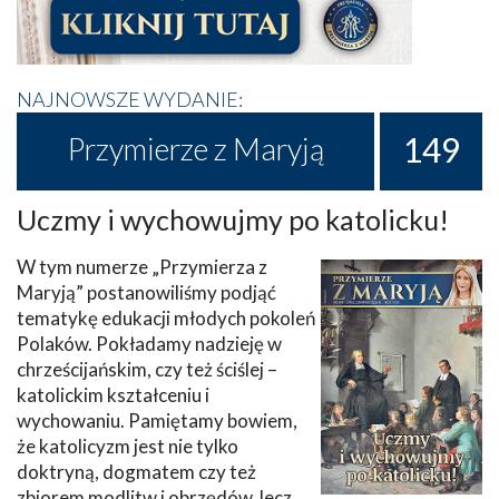
NAJNOWSZE WYDANIE:
149
Przymierze z Maryją
Uczmy i wychowujmy po katolicku!
W tym numerze „Przymierza z
Maryją” postanowiliśmy podjąć
tematykę edukacji młodych pokoleń
Polaków. Pokładamy nadzieję w
chrześcijańskim, czy też ściślej –
katolickim kształceniu i
wychowaniu. Pamiętamy bowiem,
że katolicyzm jest nie tylko
doktryną, dogmatem czy też
zbiorem modlitw i obrzędów, lecz