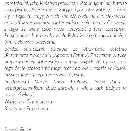
apostolskiej, jaką Państwo prowadzą. Podobają mi się bardzo
czasopisma „Przymierze z Maryją” i „Apostoł Fatimy”. Cieszę
Dzieje Portugalii to również historia wierności Bogu i
się z tego, że mogę w nich znaleźć wiele bardzo ciekawych
odstępstw, także w życiu władców. Trudne momenty w
artykułów poruszających interesujące mnie tematy. Cieszę się
wymiarze tak osobistym, jak i zbiorowym, przypominają o
z tego, że wiele osób może korzystać z tych czasopism.
konieczności ciągłego zabiegania o własną duszę i o łaskę
Pragnęłabym bardzo, aby wielu Polaków mogło zapoznać się z
Opatrzności. Wierność przynosi pomyślność –
tymi ciekawymi gazetami.
przynajmniej w życiu duchowym. Odstępstwo owocuje
Bardzo serdecznie dziękuję za otrzymane ostatnio
nieszczęściem i śmiercią. Te uniwersalne prawdy
„Przymierze z Maryją” i „Apostoła Fatimy”. Znalazłam w tych
przychodziły na myśl, gdy słuchaliśmy opowieści
numerach wiele interesujących mnie zagadnień. Cieszę się z
przewodników o portugalskich monarchach i wodzach,
tego, że te czasopisma mogą trafić do wielu rodzin w Polsce.
zwycięskich bitwach i nieszczęśliwych losach grzesznych
Pragnęłabym dalej otrzymywać te pisma.
kochanków.
Pozdrawiam Maryję Naszą Królową. Życzę Panu i
współpracownikom dużo zdrowia i wielu łask Bożych w
Byli tym razem pośród Apostołów Fatimy reprezentanci
Jezusie i Maryi.
każdego spośród żyjących pokoleń. Najmłodszy uczestnik
Wdzięczna Czytelniczka
liczył sobie 13 lat, zaś senior, pan Zdzisław – już 94.
–
Krystyna z Pruszkowa
Całe życie marzyłem, by tu przyjechać
– przyznał w
rozmowie.
Nasza pielgrzymka nie byłaby tak bogata w duchową treść
Szczęść Boże!