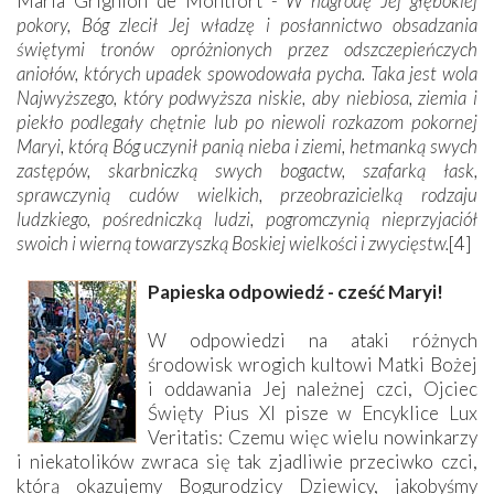
Maria Grignion de Montfort -
W nagrodę Jej głębokiej
pokory, Bóg zlecił Jej władzę i posłannictwo obsadzania
świętymi tronów opróżnionych przez odszczepieńczych
aniołów, których upadek spowodowała pycha. Taka jest wola
Najwyższego, który podwyższa niskie, aby niebiosa, ziemia i
piekło podlegały chętnie lub po niewoli rozkazom pokornej
Maryi, którą Bóg uczynił panią nieba i ziemi, hetmanką swych
zastępów, skarbniczką swych bogactw, szafarką łask,
sprawczynią cudów wielkich, przeobrazicielką rodzaju
ludzkiego, pośredniczką ludzi, pogromczynią nieprzyjaciół
swoich i wierną towarzyszką Boskiej wielkości i zwycięstw.
[4]
Papieska odpowiedź - cześć Maryi!
W odpowiedzi na ataki różnych
środowisk wrogich kultowi Matki Bożej
i oddawania Jej należnej czci, Ojciec
Święty Pius XI pisze w Encyklice Lux
Veritatis: Czemu więc wielu nowinkarzy
i niekatolików zwraca się tak zjadliwie przeciwko czci,
którą okazujemy Bogurodzicy Dziewicy, jakobyśmy