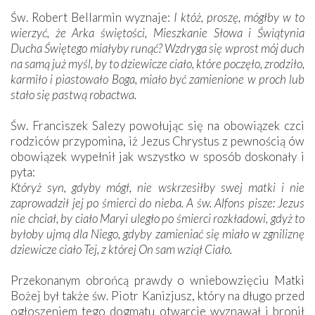
Św. Robert Bellarmin wyznaje:
I któż, proszę, mógłby w to
wierzyć, że Arka świętości, Mieszkanie Słowa i Świątynia
Ducha Świętego miałyby runąć? Wzdryga się wprost mój duch
na samą już myśl, by to dziewicze ciało, które poczęło, zrodziło,
karmiło i piastowało Boga, miało być zamienione w proch lub
stało się pastwą robactwa.
Św. Franciszek Salezy powołując się na obowiązek czci
rodziców przypomina, iż Jezus Chrystus z pewnością ów
obowiązek wypełnił jak wszystko w sposób doskonały i
pyta:
Któryż syn, gdyby mógł, nie wskrzesiłby swej matki i nie
zaprowadził jej po śmierci do nieba. A św. Alfons pisze: Jezus
nie chciał, by ciało Maryi uległo po śmierci rozkładowi, gdyż to
byłoby ujmą dla Niego, gdyby zamieniać się miało w zgniliznę
dziewicze ciało Tej, z której On sam wziął Ciało.
Przekonanym obrońcą prawdy o wniebowzięciu Matki
Bożej był także św. Piotr Kanizjusz, który na długo przed
ogłoszeniem tego dogmatu otwarcie wyznawał i bronił