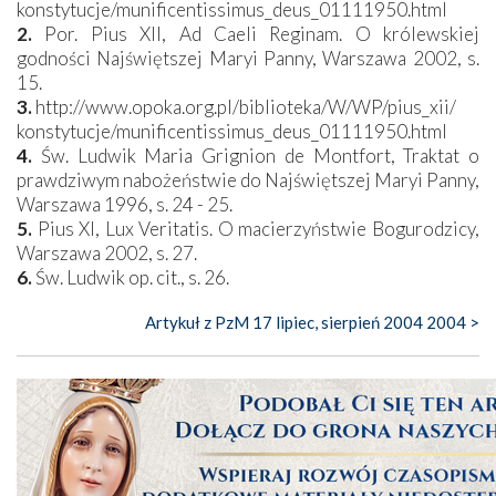
konstytucje/munificentissimus_deus_01111950.html
2.
Por. Pius XII, Ad Caeli Reginam. O królewskiej
godności Najświętszej Maryi Panny, Warszawa 2002, s.
15.
3.
http://www.opoka.org.pl/biblioteka/W/WP/pius_xii/
konstytucje/munificentissimus_deus_01111950.html
4.
Św. Ludwik Maria Grignion de Montfort, Traktat o
prawdziwym nabożeństwie do Najświętszej Maryi Panny,
Warszawa 1996, s. 24 - 25.
5.
Pius XI, Lux Veritatis. O macierzyństwie Bogurodzicy,
Warszawa 2002, s. 27.
6.
Św. Ludwik op. cit., s. 26.
Artykuł z PzM 17 lipiec, sierpień 2004 2004 >