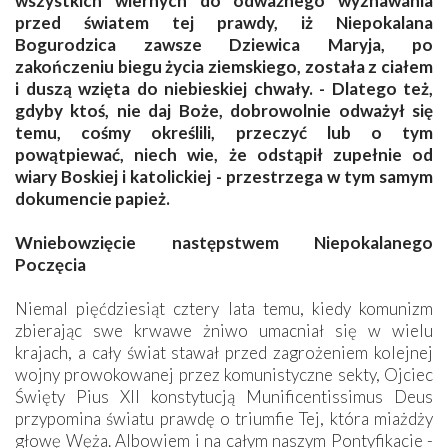
wszystkich wiernych do odważnego wyznawania
przed światem tej prawdy, iż Niepokalana
Bogurodzica zawsze Dziewica Maryja, po
zakończeniu biegu życia ziemskiego, została z ciałem
i duszą wzięta do niebieskiej chwały. - Dlatego też,
gdyby ktoś, nie daj Boże, dobrowolnie odważył się
temu, cośmy określili, przeczyć lub o tym
powątpiewać, niech wie, że odstąpił zupełnie od
wiary Boskiej i katolickiej - przestrzega w tym samym
dokumencie papież.
Wniebowzięcie następstwem Niepokalanego
Poczęcia
Niemal pięćdziesiąt cztery lata temu, kiedy komunizm
zbierając swe krwawe żniwo umacniał się w wielu
krajach, a cały świat stawał przed zagrożeniem kolejnej
wojny prowokowanej przez komunistyczne sekty, Ojciec
Święty Pius XII konstytucją Munificentissimus Deus
przypomina światu prawdę o triumfie Tej, która miażdży
głowę Węża. Albowiem i na całym naszym Pontyfikacie -