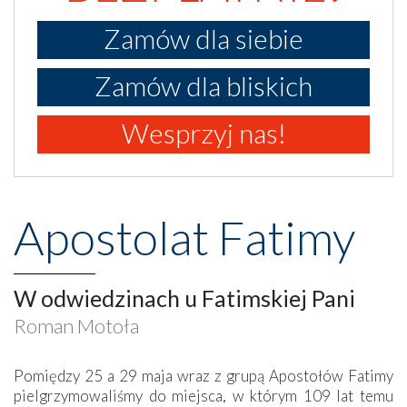
Zamów dla siebie
Zamów dla bliskich
Wesprzyj nas!
Apostolat Fatimy
W odwiedzinach u Fatimskiej Pani
Roman Motoła
Pomiędzy 25 a 29 maja wraz z grupą Apostołów Fatimy
pielgrzymowaliśmy do miejsca, w którym 109 lat temu