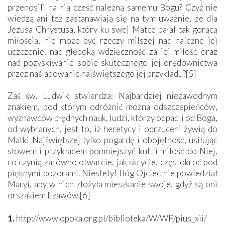
przenosili na nią cześć należną samemu Bogu? Czyż nie
wiedzą ani też zastanawiają się na tym uważnie, że dla
Jezusa Chrystusa, który ku swej Matce pałał tak gorącą
miłością, nie może być rzeczy milszej nad należne jej
uczczenie, nad głęboką wdzięczność za jej miłość oraz
nad pozyskiwanie sobie skutecznego jej orędownictwa
przez naśladowanie najświętszego jej przykładu?[5]
Zaś św. Ludwik stwierdza: Najbardziej niezawodnym
znakiem, pod którym odróżnić można odszczepieńców,
wyznawców błędnych nauk, ludzi, którzy odpadli od Boga,
od wybranych, jest to, iż heretycy i odrzuceni żywią do
Matki Najświętszej tylko pogardę i obojętność, usiłując
słowem i przykładem pomniejszyć kult i miłość do Niej,
co czynią zarówno otwarcie, jak skrycie, częstokroć pod
pięknymi pozorami. Niestety! Bóg Ojciec nie powiedział
Maryi, aby w nich złożyła mieszkanie swoje, gdyż są oni
orszakiem Ezawów.[6]
1.
http://www.opoka.org.pl/biblioteka/W/WP/pius_xii/