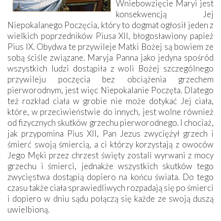
Wniebowzięcie Maryi jest
konsekwencją Jej
Niepokalanego Poczęcia, który to dogmat ogłosił jeden z
wielkich poprzedników Piusa XII, błogosławiony papież
Pius IX. Obydwa te przywileje Matki Bożej są bowiem ze
sobą ściśle związane. Maryja Panna jako jedyna spośród
wszystkich ludzi dostąpiła z woli Bożej szczególnego
przywileju poczęcia bez obciążenia grzechem
pierworodnym, jest więc Niepokalanie Poczęta. Dlatego
też rozkład ciała w grobie nie może dotykać Jej ciała,
które, w przeciwieństwie do innych, jest wolne również
od fizycznych skutków grzechu pierworodnego. I chociaż,
jak przypomina Pius XII, Pan Jezus zwyciężył grzech i
śmierć swoją śmiercią, a ci którzy korzystają z owoców
Jego Męki przez chrzest święty zostali wyrwani z mocy
grzechu i śmierci, jednakże wszystkich skutków tego
zwycięstwa dostąpią dopiero na końcu świata. Do tego
czasu także ciała sprawiedliwych rozpadają się po śmierci
i dopiero w dniu sądu połączą się każde ze swoją duszą
uwielbioną.