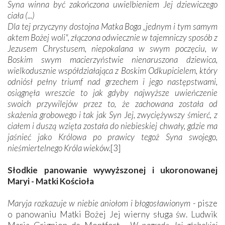
Syna winna być zakończona uwielbieniem Jej dziewiczego
ciała (...)
Dla tej przyczyny dostojna Matka Boga „jednym i tym samym
aktem Bożej woli", złączona odwiecznie w tajemniczy sposób z
Jezusem Chrystusem, niepokalana w swym poczęciu, w
Boskim swym macierzyństwie nienaruszona dziewica,
wielkodusznie współdziałająca z Boskim Odkupicielem, który
odniósł pełny triumf nad grzechem i jego następstwami,
osiągnęła wreszcie to jak gdyby najwyższe uwieńczenie
swoich przywilejów przez to, że zachowana została od
skażenia grobowego i tak jak Syn Jej, zwyciężywszy śmierć, z
ciałem i duszą wzięta została do niebieskiej chwały, gdzie ma
jaśnieć jako Królowa po prawicy tegoż Syna swojego,
nieśmiertelnego Króla wieków.
[3]
Słodkie panowanie wywyższonej i ukoronowanej
Maryi - Matki Kościoła
Maryja rozkazuje w niebie aniołom i błogosławionym
- pisze
o panowaniu Matki Bożej Jej wierny sługa św. Ludwik