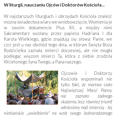
W liturgii, nauczaniu Ojców i Doktorów Kościoła...
W najstarszych liturgiach i obrzędach Kościoła znaleźć
można świadectwa wiary we wniebowzięcie. Wymienia je
w swoim dokumencie Pius XII, a między nimi
Sakramentarz wysłany przez papieża Hadriana I dla
Karola Wielkiego, gdzie znajdują się słowa: Panie, we
czci jest u nas obchód tego dnia, w którym Święta Boża
Rodzicielka zaznała śmierci doczesnej, ale nie mogła
podlegać więzom śmierci Ta, która z siebie zrodziła
Wcielonego Syna Twego, a Pana naszego.
Ojcowie i Doktorzy
Kościoła wspominali
nie
tylko fakt, że martwe ciało
Najświętszej Maryi Panny
nie zaznało żadnego
skażenia, lecz również triumf
odniesiony nad śmiercią - Jej
niebiańskie „uwielbienie" na wzór swego Jednorodzonego