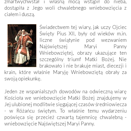
zmartwychwstał i własną mocą wstąpił do nieba,
dostąpiła z Jego woli chwalebnego wniebowzięcia z
ciałem i duszą.
Świadectwem tej wiary, jak uczy Ojciec
Święty Pius XII, były od wieków m.in.
liczne świątynie pod wezwaniem
Najświętszej Maryi Panny
Wniebowziętej, obrazy ukazujące ten
szczególny triumf Matki Bożej. Nie
brakowało i nie brakuje miast, diecezji i
krain, które właśnie Maryję Wniebowziętą obrały za
swoją opiekunkę.
Jeden ze wspanialszych dowodów na odwieczną wiarę
Kościoła we wniebowzięcie Matki Bożej znajdujemy w
Jej ulubionej modlitwie sięgającej czasów średniowiecza
- w Różańcu świętym. To właśnie temu wydarzeniu
poświęca się przecież czwartą tajemnicę chwalebną -
wniebowzięcie Najświętszej Maryi Panny.