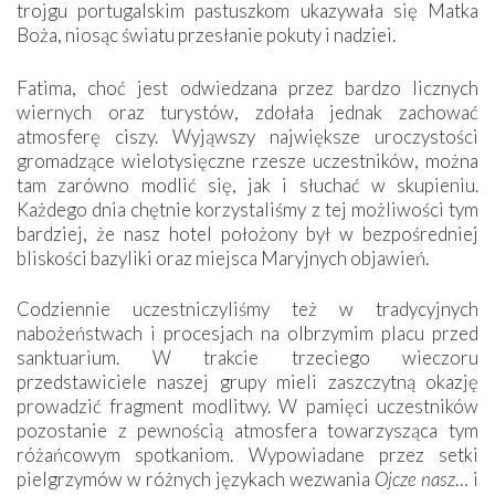
trojgu portugalskim pastuszkom ukazywała się Matka
Boża, niosąc światu przesłanie pokuty i nadziei.
Fatima, choć jest odwiedzana przez bardzo licznych
wiernych oraz turystów, zdołała jednak zachować
atmosferę ciszy. Wyjąwszy największe uroczystości
gromadzące wielotysięczne rzesze uczestników, można
tam zarówno modlić się, jak i słuchać w skupieniu.
Każdego dnia chętnie korzystaliśmy z tej możliwości tym
bardziej, że nasz hotel położony był w bezpośredniej
bliskości bazyliki oraz miejsca Maryjnych objawień.
Codziennie uczestniczyliśmy też w tradycyjnych
nabożeństwach i procesjach na olbrzymim placu przed
sanktuarium. W trakcie trzeciego wieczoru
przedstawiciele naszej grupy mieli zaszczytną okazję
prowadzić fragment modlitwy. W pamięci uczestników
pozostanie z pewnością atmosfera towarzysząca tym
różańcowym spotkaniom. Wypowiadane przez setki
pielgrzymów w różnych językach wezwania
Ojcze nasz
… i