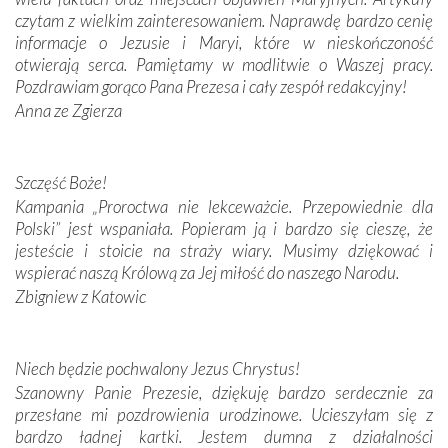
czytam z wielkim zainteresowaniem. Naprawdę bardzo cenię
Modliliśmy się przy ich grobach. Odprawiliśmy Drogę
informacje o Jezusie i Maryi, które w nieskończoność
Krzyżową w ich rodzinnych stronach, odwiedziliśmy
otwierają serca. Pamiętamy w modlitwie o Waszej pracy.
domy, w których żyli.
Pozdrawiam gorąco Pana Prezesa i cały zespół redakcyjny!
Anna ze Zgierza
W miejscu objawień Matki Bożej zapaliliśmy świece
przywiezione wraz z intencjami powierzonymi nam przez
Darczyńców w ramach akcji „Twoje światło w Fatimie”.
Podczas tej kilkudniowej wyprawy na każdym kroku
Szczęść Boże!
spotykaliśmy się z serdeczną otwartością
Kampania „Proroctwa nie lekceważcie. Przepowiednie dla
Portugalczyków. Podziwialiśmy ich ludową sztukę i
Polski” jest wspaniała. Popieram ją i bardzo się cieszę, że
zwyczaje. Mimo że nasze kraje są od siebie bardzo
jesteście i stoicie na straży wiary. Musimy dziękować i
oddalone, w żaden sposób nie czuliśmy się obco.
wspierać naszą Królową za Jej miłość do naszego Narodu.
Sprawiła to oczywiście sama Matka Boża, ale też
Zbigniew z Katowic
kulturowa bliskość biorąca swój początek w naszej
wspólnej wierze. Podczas wyjazdów do historycznych
miejsc, które znalazły się na trasie naszej pielgrzymki,
Niech będzie pochwalony Jezus Chrystus!
mieliśmy okazję przekonać się, że Maryja swoją opieką
Szanowny Panie Prezesie, dziękuję bardzo serdecznie za
otacza nie tylko nasz naród, lecz wszystkie nacje, które
przesłane mi pozdrowienia urodzinowe. Ucieszyłam się z
się Jej ufnie oddają, a także każdą osobę, która zawierza
bardzo ładnej kartki. Jestem dumna z działalności
Jej siebie oraz swych bliskich.