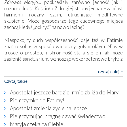
Zdrowaś Maryjo
… podkreślały zarówno jedność jak i
różnorodność Kościoła. Z drugiej strony jednak – zamiast
harmonii rodziły szum, utrudniając modlitewne
skupienie. Może gospodarze tego cudownego miejsca
zechcą kiedyś „odkryć” na nowo łacinę?
Niespokojny duch współczesności daje też w Fatimie
znać o sobie w sposób widoczny gołym okiem. Niby w
trosce o prostotę i skromność stara się on jak może
zasłonić sanktuarium, wznosząc wokół betonowe bryły, z
których niektóre nawet zostały poświęcone jako miejsca
katolickiego kultu. Tylko co wspólnego z żywą,
czytaj dalej >
autentyczną wiarą mogą mieć płaskie, szare bunkry albo
Czytaj także:
kaplice, w których Tabernakulum przypomina bardziej
skrzynkę na narzędzia? Albo co powiedzieć o ustawionym
Apostolat jeszcze bardziej mnie zbliża do Maryi
tuż przy nowej bazylice wielkim krzyżu, na którym
Pielgrzymka do Fatimy!
zamiast Chrystusa umieszczono dziwaczną postać jakby
Apostolat zmienia życie na lepsze
wyjętą ze starożytnych hieroglifów? W kulturowym
kontekście naszych czasów to raczej karykatura niż godny
Pielgrzymując, pragnę dawać świadectwo
wizerunek Zbawiciela…
Maryja czeka na Ciebie!