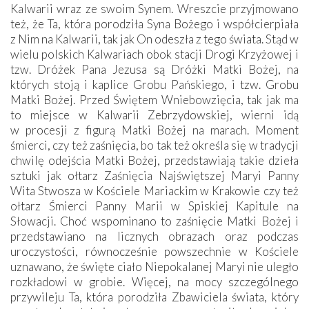
Kalwarii wraz ze swoim Synem. Wreszcie przyjmowano
też, że Ta, która porodziła Syna Bożego i współcierpiała
z Nim na Kalwarii, tak jak On odeszła z tego świata. Stąd w
wielu polskich Kalwariach obok stacji Drogi Krzyżowej i
tzw. Dróżek Pana Jezusa są Dróżki Matki Bożej, na
których stoją i kaplice Grobu Pańskiego, i tzw. Grobu
Matki Bożej. Przed Świętem Wniebowzięcia, tak jak ma
to miejsce w Kalwarii Zebrzydowskiej, wierni idą
w procesji z figurą Matki Bożej na marach. Moment
śmierci, czy też zaśnięcia, bo tak też określa się w tradycji
chwilę odejścia Matki Bożej, przedstawiają takie dzieła
sztuki jak ołtarz Zaśnięcia Najświętszej Maryi Panny
Wita Stwosza w Kościele Mariackim w Krakowie czy też
ołtarz Śmierci Panny Marii w Spiskiej Kapitule na
Słowacji. Choć wspominano to zaśnięcie Matki Bożej i
przedstawiano na licznych obrazach oraz podczas
uroczystości, równocześnie powszechnie w Kościele
uznawano, że święte ciało Niepokalanej Maryi nie uległo
rozkładowi w grobie. Więcej, na mocy szczególnego
przywileju Ta, która porodziła Zbawiciela świata, który