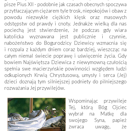
pisze Pius XII - podobnie jak czasach obecnych spoczywa
przytłaczającym ciężarem tyle trosk, niepokojów i obaw z
powodu niezwykle ciężkich klęsk oraz masowych
odstępstw od prawdy i cnoty. Jednakże wielką dla nas
pociechą jest stwierdzenie, że podczas gdy wiara
katolicka wyznawana jest publicznie i czynnie,
nabożeństwo do Bogurodzicy Dziewicy wzmacnia się
i rozpala z każdym dniem coraz bardziej, wieszcząc na
całym niemal świecie poprawę i uświęcenie życia. Gdy
bowiem Najświętsza Dziewica z niewymowną czułością
spełnia swe macierzyńskie powinności względem ludzi
odkupionych Krwią Chrystusową, umysły i serca (Jej)
dzieci doznają tym silniejszej podniety do pilniejszego
rozważania Jej przywilejów.
Wspominając przywileje
Tej, którą Bóg Ojciec
wybrał na Matkę dla
swojego Syna, papież
zwraca uwagę, że