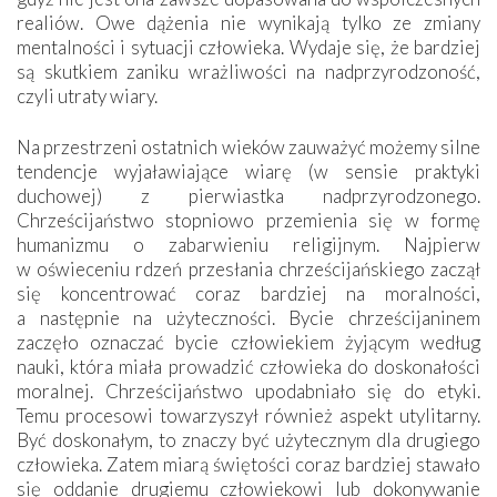
realiów. Owe dążenia nie wynikają tylko ze zmiany
mentalności i sytuacji człowieka. Wydaje się, że bardziej
są skutkiem zaniku wrażliwości na nadprzyrodzoność,
czyli utraty wiary.
Na przestrzeni ostatnich wieków zauważyć możemy silne
tendencje wyjaławiające wiarę (w sensie praktyki
duchowej) z pierwiastka nadprzyrodzonego.
Chrześcijaństwo stopniowo przemienia się w formę
humanizmu o zabarwieniu religijnym. Najpierw
w oświeceniu rdzeń przesłania chrześcijańskiego zaczął
się koncentrować coraz bardziej na moralności,
a następnie na użyteczności. Bycie chrześcijaninem
zaczęło oznaczać bycie człowiekiem żyjącym według
nauki, która miała prowadzić człowieka do doskonałości
moralnej. Chrześcijaństwo upodabniało się do etyki.
Temu procesowi towarzyszył również aspekt utylitarny.
Być doskonałym, to znaczy być użytecznym dla drugiego
człowieka. Zatem miarą świętości coraz bardziej stawało
się oddanie drugiemu człowiekowi lub dokonywanie