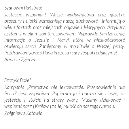
połączenie talentów z wytrwałością i pracowitością
Szanowni Państwo!
budowniczych.
Jesteście wspaniali! Wasze wydawnictwa oraz gazetki,
broszury i ulotki wzmacniają naszą duchowość i informują o
Podążyliśmy też śladami fatimskich wizjonerów – Łucji
wielu faktach oraz miejscach objawień Maryjnych. Artykuły
dos Santos oraz świętych Hiacynty i Franciszka Marto.
czytam z wielkim zainteresowaniem. Naprawdę bardzo cenię
Modliliśmy się przy ich grobach. Odprawiliśmy Drogę
informacje o Jezusie i Maryi, które w nieskończoność
Krzyżową w ich rodzinnych stronach, odwiedziliśmy
otwierają serca. Pamiętamy w modlitwie o Waszej pracy.
domy, w których żyli.
Pozdrawiam gorąco Pana Prezesa i cały zespół redakcyjny!
Anna ze Zgierza
W miejscu objawień Matki Bożej zapaliliśmy świece
przywiezione wraz z intencjami powierzonymi nam przez
Darczyńców w ramach akcji „Twoje światło w Fatimie”.
Podczas tej kilkudniowej wyprawy na każdym kroku
Szczęść Boże!
spotykaliśmy się z serdeczną otwartością
Kampania „Proroctwa nie lekceważcie. Przepowiednie dla
Portugalczyków. Podziwialiśmy ich ludową sztukę i
Polski” jest wspaniała. Popieram ją i bardzo się cieszę, że
zwyczaje. Mimo że nasze kraje są od siebie bardzo
jesteście i stoicie na straży wiary. Musimy dziękować i
oddalone, w żaden sposób nie czuliśmy się obco.
wspierać naszą Królową za Jej miłość do naszego Narodu.
Sprawiła to oczywiście sama Matka Boża, ale też
Zbigniew z Katowic
kulturowa bliskość biorąca swój początek w naszej
wspólnej wierze. Podczas wyjazdów do historycznych