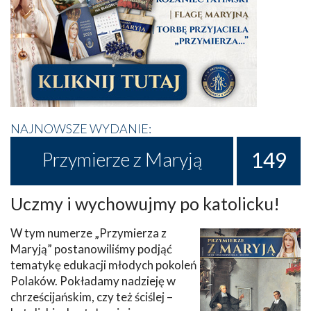
NAJNOWSZE WYDANIE:
149
Przymierze z Maryją
Uczmy i wychowujmy po katolicku!
W tym numerze „Przymierza z
Maryją” postanowiliśmy podjąć
tematykę edukacji młodych pokoleń
Polaków. Pokładamy nadzieję w
chrześcijańskim, czy też ściślej –