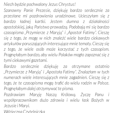
miejsc, które znalazły się na trasie naszej pielgrzymki,
Niech będzie pochwalony Jezus Chrystus!
mieliśmy okazję przekonać się, że Maryja swoją opieką
Szanowny Panie Prezesie, dziękuję bardzo serdecznie za
otacza nie tylko nasz naród, lecz wszystkie nacje, które
przesłane mi pozdrowienia urodzinowe. Ucieszyłam się z
się Jej ufnie oddają, a także każdą osobę, która zawierza
bardzo ładnej kartki. Jestem dumna z działalności
Jej siebie oraz swych bliskich.
apostolskiej, jaką Państwo prowadzą. Podobają mi się bardzo
czasopisma „Przymierze z Maryją” i „Apostoł Fatimy”. Cieszę
Dzieje Portugalii to również historia wierności Bogu i
się z tego, że mogę w nich znaleźć wiele bardzo ciekawych
odstępstw, także w życiu władców. Trudne momenty w
artykułów poruszających interesujące mnie tematy. Cieszę się
wymiarze tak osobistym, jak i zbiorowym, przypominają o
z tego, że wiele osób może korzystać z tych czasopism.
konieczności ciągłego zabiegania o własną duszę i o łaskę
Pragnęłabym bardzo, aby wielu Polaków mogło zapoznać się z
Opatrzności. Wierność przynosi pomyślność –
tymi ciekawymi gazetami.
przynajmniej w życiu duchowym. Odstępstwo owocuje
Bardzo serdecznie dziękuję za otrzymane ostatnio
nieszczęściem i śmiercią. Te uniwersalne prawdy
„Przymierze z Maryją” i „Apostoła Fatimy”. Znalazłam w tych
przychodziły na myśl, gdy słuchaliśmy opowieści
numerach wiele interesujących mnie zagadnień. Cieszę się z
przewodników o portugalskich monarchach i wodzach,
tego, że te czasopisma mogą trafić do wielu rodzin w Polsce.
zwycięskich bitwach i nieszczęśliwych losach grzesznych
Pragnęłabym dalej otrzymywać te pisma.
kochanków.
Pozdrawiam Maryję Naszą Królową. Życzę Panu i
współpracownikom dużo zdrowia i wielu łask Bożych w
Byli tym razem pośród Apostołów Fatimy reprezentanci
Jezusie i Maryi.
każdego spośród żyjących pokoleń. Najmłodszy uczestnik
Wdzięczna Czytelniczka
liczył sobie 13 lat, zaś senior, pan Zdzisław – już 94.
–