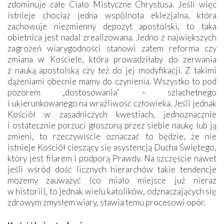
zdominuje całe Ciało Mistyczne Chrystusa. Jeśli więc
istnieje chociaż jedna wspólnota eklezjalna, która
zachowuje niezmienny depozyt apostolski, to taka
obietnica jest nadal zrealizowana. Jedno z największych
zagrożeń wiarygodności stanowi zatem reforma czy
zmiana w Kościele, która prowadziłaby do zerwania
z nauką apostolską czy też do jej modyfikacji. Z takimi
dążeniami obecnie mamy do czynienia. Wszystko to pod
pozorem „dostosowania” – szlachetnego
i ukierunkowanego na wrażliwość człowieka. Jeśli jednak
Kościół w zasadniczych kwestiach, jednoznacznie
i ostatecznie porzuci głoszoną przez siebie naukę lub ją
zmieni, to rzeczywiście oznaczać to będzie, że nie
istnieje Kościół cieszący się asystencją Ducha Świętego,
który jest filarem i podporą Prawdy. Na szczęście nawet
jeśli wśród dość licznych hierarchów takie tendencje
możemy zauważyć (co miało miejsce już nieraz
w historii), to jednak wielu katolików, odznaczających się
zdrowym zmysłem wiary, stawia temu procesowi opór.