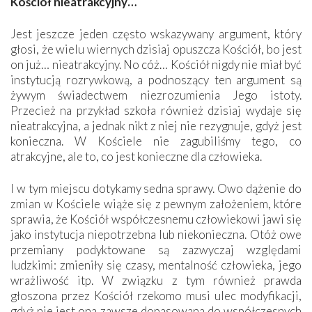
Kościół nieatrakcyjny…
Jest jeszcze jeden często wskazywany argument, który
głosi, że wielu wiernych dzisiaj opuszcza Kościół, bo jest
on już… nieatrakcyjny. No cóż… Kościół nigdy nie miał być
instytucją rozrywkową, a podnoszący ten argument są
żywym świadectwem ­niezrozumienia Jego istoty.
Przecież na przykład szkoła również dzisiaj wydaje się
nieatrakcyjna, a jednak nikt z niej nie rezygnuje, gdyż jest
konieczna. W Kościele nie zagubiliśmy tego, co
atrakcyjne, ale to, co jest konieczne dla człowieka.
I w tym miejscu dotykamy sedna sprawy. Owo dążenie do
zmian w Kościele wiąże się z pewnym założeniem, które
sprawia, że Kościół współczesnemu człowiekowi jawi się
jako instytucja niepotrzebna lub niekonieczna. Otóż owe
przemiany podyktowane są zazwyczaj względami
ludzkimi: zmieniły się czasy, mentalność człowieka, jego
wrażliwość itp. W związku z tym również prawda
głoszona przez Kościół rzekomo musi ulec modyfikacji,
gdyż nie jest ona zawsze dopasowana do współczesnych