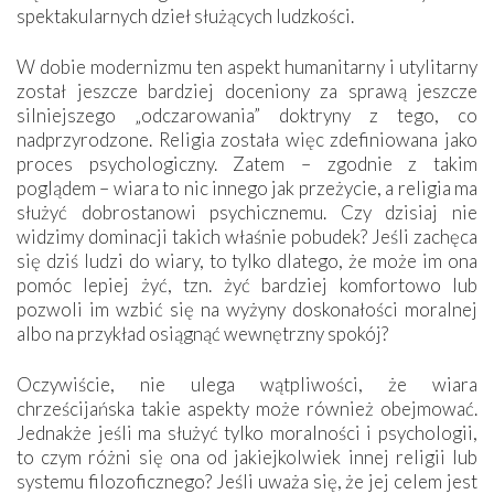
spektakularnych dzieł służących ludzkości.
W dobie modernizmu ten aspekt humanitarny i utylitarny
został jeszcze bardziej doceniony za sprawą jeszcze
silniejszego „odczarowania” doktryny z tego, co
nadprzyrodzone. Religia została więc zdefiniowana jako
proces psychologiczny. Zatem – zgodnie z takim
poglądem – wiara to nic innego jak przeżycie, a religia ma
służyć dobrostanowi psychicznemu. Czy dzisiaj nie
widzimy dominacji takich właśnie pobudek? Jeśli zachęca
się dziś ludzi do wiary, to tylko dlatego, że może im ona
pomóc lepiej żyć, tzn. żyć bardziej komfortowo lub
pozwoli im wzbić się na wyżyny doskonałości moralnej
albo na przykład osiągnąć wewnętrzny spokój?
Oczywiście, nie ulega wątpliwości, że wiara
chrześcijańska takie aspekty może również obejmować.
Jednakże jeśli ma służyć tylko moralności i psychologii,
to czym różni się ona od jakiejkolwiek innej religii lub
systemu filozoficznego? Jeśli uważa się, że jej celem jest