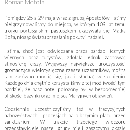
Roman Motoła
Pomiędzy 25 a 29 maja wraz z grupą Apostołów Fatimy
pielgrzymowaliśmy do miejsca, w którym 109 lat temu
trojgu portugalskim pastuszkom ukazywała się Matka
Boża, niosąc światu przesłanie pokuty i nadziei.
Fatima, choć jest odwiedzana przez bardzo licznych
wiernych oraz turystów, zdołała jednak zachować
atmosferę ciszy. Wyjąwszy największe uroczystości
gromadzące wielotysięczne rzesze uczestników, można
tam zarówno modlić się, jak i słuchać w skupieniu.
Każdego dnia chętnie korzystaliśmy z tej możliwości tym
bardziej, że nasz hotel położony był w bezpośredniej
bliskości bazyliki oraz miejsca Maryjnych objawień.
Codziennie uczestniczyliśmy też w tradycyjnych
nabożeństwach i procesjach na olbrzymim placu przed
sanktuarium. W trakcie trzeciego wieczoru
przedstawiciele naszej grupy mieli zaszczytną okazję