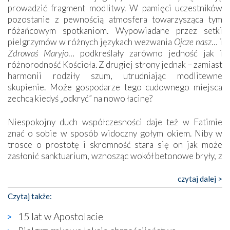
prowadzić fragment modlitwy. W pamięci uczestników
pozostanie z pewnością atmosfera towarzysząca tym
różańcowym spotkaniom. Wypowiadane przez setki
pielgrzymów w różnych językach wezwania
Ojcze nasz
… i
Zdrowaś Maryjo
… podkreślały zarówno jedność jak i
różnorodność Kościoła. Z drugiej strony jednak – zamiast
harmonii rodziły szum, utrudniając modlitewne
skupienie. Może gospodarze tego cudownego miejsca
zechcą kiedyś „odkryć” na nowo łacinę?
Niespokojny duch współczesności daje też w Fatimie
znać o sobie w sposób widoczny gołym okiem. Niby w
trosce o prostotę i skromność stara się on jak może
zasłonić sanktuarium, wznosząc wokół betonowe bryły, z
których niektóre nawet zostały poświęcone jako miejsca
katolickiego kultu. Tylko co wspólnego z żywą,
czytaj dalej >
autentyczną wiarą mogą mieć płaskie, szare bunkry albo
Czytaj także:
kaplice, w których Tabernakulum przypomina bardziej
skrzynkę na narzędzia? Albo co powiedzieć o ustawionym
15 lat w Apostolacie
tuż przy nowej bazylice wielkim krzyżu, na którym