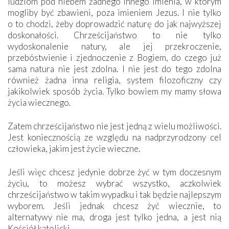
ludziom pod niebem żadnego innego imienia, w którym
mogliby być zbawieni, poza imieniem Jezus. I nie tylko
o to chodzi, żeby doprowadzić naturę do jak najwyższej
doskonałości. Chrześcijaństwo to nie tylko
wydoskonalenie natury, ale jej przekroczenie,
przebóstwienie i zjednoczenie z Bogiem, do czego już
sama natura nie jest zdolna. I nie jest do tego zdolna
również żadna inna religia, system filozoficzny czy
jakikolwiek sposób życia. Tylko bowiem my mamy słowa
życia wiecznego.
Zatem chrześcijaństwo nie jest jedną z wielu możliwości.
Jest koniecznością ze względu na nadprzyrodzony cel
człowieka, jakim jest życie ­wieczne.
Jeśli więc chcesz jedynie dobrze żyć w tym doczesnym
życiu, to możesz wybrać wszystko, aczkolwiek
chrześcijaństwo w takim wypadku i tak będzie najlepszym
wyborem. Jeśli jednak chcesz żyć wiecznie, to
alternatywy nie ma, droga jest tylko jedna, a jest nią
Kościół katolicki.