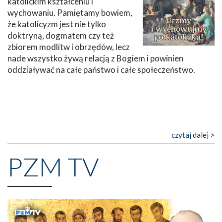
katolickim kształceniu i
wychowaniu. Pamiętamy bowiem,
że katolicyzm jest nie tylko
doktryną, dogmatem czy też
zbiorem modlitw i obrzędów, lecz
nade wszystko żywą relacją z Bogiem i powinien
oddziaływać na całe państwo i całe społeczeństwo.
czytaj dalej >
PZM TV