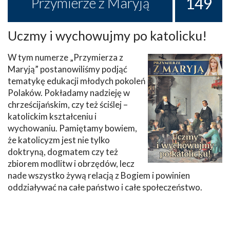
149
Przymierze z Maryją
Uczmy i wychowujmy po katolicku!
W tym numerze „Przymierza z
Maryją” postanowiliśmy podjąć
tematykę edukacji młodych pokoleń
Polaków. Pokładamy nadzieję w
chrześcijańskim, czy też ściślej –
katolickim kształceniu i
wychowaniu. Pamiętamy bowiem,
że katolicyzm jest nie tylko
doktryną, dogmatem czy też
zbiorem modlitw i obrzędów, lecz
nade wszystko żywą relacją z Bogiem i powinien
oddziaływać na całe państwo i całe społeczeństwo.