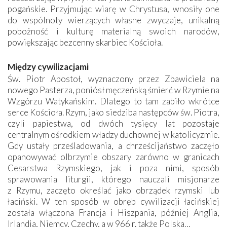
pogańskie. Przyjmując wiarę w Chrystusa, wnosiły one
do wspólnoty wierzących własne zwyczaje, unikalną
pobożność i kulturę materialną swoich narodów,
powiększając bezcenny skarbiec Kościoła.
Między cywilizacjami
Św. Piotr Apostoł, wyznaczony przez Zbawiciela na
nowego Pasterza, poniósł męczeńską śmierć w Rzymie na
Wzgórzu Watykańskim. Dlatego to tam zabiło wkrótce
serce Kościoła. Rzym, jako siedziba następców św. Piotra,
czyli papiestwa, od dwóch tysięcy lat pozostaje
centralnym ośrodkiem władzy duchownej w katolicyzmie.
Gdy ustały prześladowania, a chrześcijaństwo zaczęło
opanowywać olbrzymie obszary zarówno w granicach
Cesarstwa Rzymskiego, jak i poza nimi, sposób
sprawowania liturgii, którego nauczali misjonarze
z Rzymu, zaczęto określać jako obrządek rzymski lub
łaciński. W ten sposób w obręb cywilizacji łacińskiej
została włączona Francja i Hiszpania, później Anglia,
Irlandia, Niemcy, Czechy, a w 966 r. także Polska…