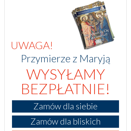
UWAGA!
Przymierze z Maryją
WYSYŁAMY
BEZPŁATNIE!
Zamów dla siebie
Zamów dla bliskich