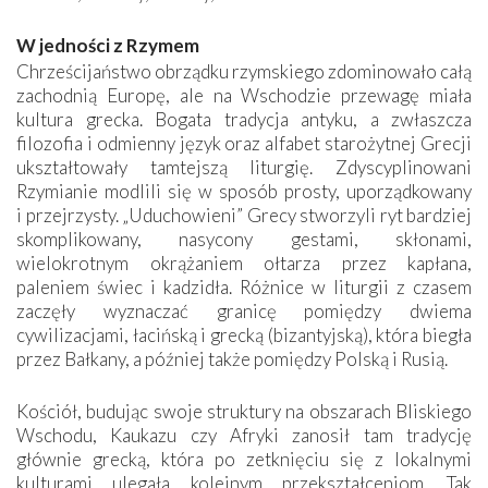
W jedności z Rzymem
Chrześcijaństwo obrządku rzymskiego zdominowało całą
zachodnią Europę, ale na Wschodzie przewagę miała
kultura grecka. Bogata tradycja antyku, a zwłaszcza
filozofia i odmienny język oraz alfabet starożytnej Grecji
ukształtowały tamtejszą liturgię. Zdyscyplinowani
Rzymianie modlili się w sposób prosty, uporządkowany
i przejrzysty. „Uduchowieni” Grecy stworzyli ryt bardziej
skomplikowany, nasycony gestami, skłonami,
wielokrotnym okrążaniem ołtarza przez kapłana,
paleniem świec i kadzidła. Różnice w liturgii z czasem
zaczęły wyznaczać granicę pomiędzy dwiema
cywilizacjami, łacińską i grecką (bizantyjską), która biegła
przez Bałkany, a później także pomiędzy Polską i Rusią.
Kościół, budując swoje struktury na obszarach Bliskiego
Wschodu, Kaukazu czy Afryki zanosił tam tradycję
głównie grecką, która po zetknięciu się z lokalnymi
kulturami ulegała kolejnym przekształceniom. Tak