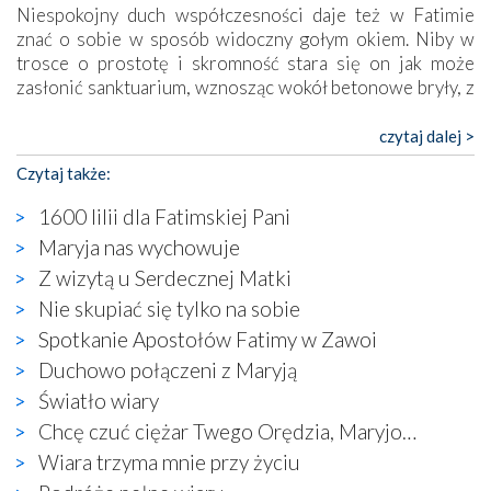
Niespokojny duch współczesności daje też w Fatimie
znać o sobie w sposób widoczny gołym okiem. Niby w
trosce o prostotę i skromność stara się on jak może
zasłonić sanktuarium, wznosząc wokół betonowe bryły, z
których niektóre nawet zostały poświęcone jako miejsca
katolickiego kultu. Tylko co wspólnego z żywą,
czytaj dalej >
autentyczną wiarą mogą mieć płaskie, szare bunkry albo
Czytaj także:
kaplice, w których Tabernakulum przypomina bardziej
skrzynkę na narzędzia? Albo co powiedzieć o ustawionym
1600 lilii dla Fatimskiej Pani
tuż przy nowej bazylice wielkim krzyżu, na którym
Maryja nas wychowuje
zamiast Chrystusa umieszczono dziwaczną postać jakby
Z wizytą u Serdecznej Matki
wyjętą ze starożytnych hieroglifów? W kulturowym
kontekście naszych czasów to raczej karykatura niż godny
Nie skupiać się tylko na sobie
wizerunek Zbawiciela…
Spotkanie Apostołów Fatimy w Zawoi
Zatem nawet w bezpośrednim otoczeniu sanktuarium
Duchowo połączeni z Maryją
naocznie przekonaliśmy się, że wewnątrz Kościoła toczy
Światło wiary
się ogromna walka o kształt katolicyzmu i o serca
wierzących. Do czego to zmaganie może prowadzić,
Chcę czuć ciężar Twego Orędzia, Maryjo…
widzieliśmy w urokliwym, niewielkim mieście Obidos,
Wiara trzyma mnie przy życiu
gdzie w miejscu dawnego kościoła działa dzisiaj…