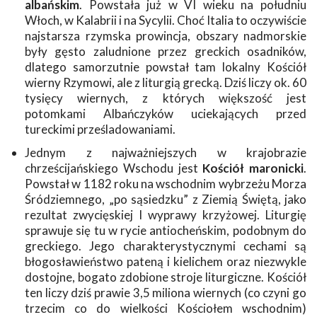
albańskim
. Powstała już w VI wieku na południu
Włoch, w Kalabrii i na Sycylii. Choć Italia to oczywiście
najstarsza rzymska prowincja, obszary nadmorskie
były gęsto zaludnione przez greckich osadników,
dlatego samorzutnie powstał tam lokalny Kościół
wierny Rzymowi, ale z liturgią grecką. Dziś liczy ok. 60
tysięcy wiernych, z których większość jest
potomkami Albańczyków uciekających przed
tureckimi prześladowaniami.
Jednym z najważniejszych w krajobrazie
chrześcijańskiego Wschodu jest
Kościół maronicki
.
Powstał w 1182 roku na wschodnim wybrzeżu Morza
Śródziemnego, „po sąsiedzku” z Ziemią Świętą, jako
rezultat zwycięskiej I wyprawy krzyżowej. Liturgię
sprawuje się tu w rycie antiocheńskim, podobnym do
greckiego. Jego charakterystycznymi cechami są
błogosławieństwo pateną i kielichem oraz niezwykle
dostojne, bogato zdobione stroje liturgiczne. Kościół
ten liczy dziś prawie 3,5 miliona ­wiernych (co czyni go
trzecim co do wielkości Kościołem wschodnim)