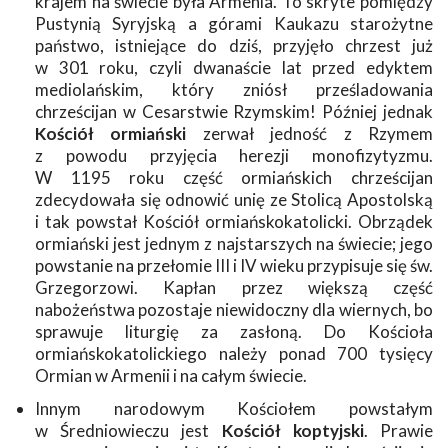
krajem na świecie była Armenia. To skryte pomiędzy
Pustynią Syryjską a górami Kaukazu starożytne
państwo, istniejące do dziś, przyjęło chrzest już
w 301 roku, czyli dwanaście lat przed edyktem
mediolańskim, który zniósł prześladowania
chrześcijan w Cesarstwie Rzymskim! Później jednak
Kościół ormiański
zerwał jedność z Rzymem
z powodu przyjęcia herezji monofizytyzmu.
W 1195 roku część ormiańskich chrześcijan
zdecydowała się odnowić unię ze Stolicą Apostolską
i tak powstał Kościół ormiańskokatolicki. Obrządek
ormiański jest jednym z najstarszych na świecie; jego
powstanie na przełomie III i IV wieku przypisuje się św.
Grzegorzowi. Kapłan przez większą część
nabożeństwa pozostaje niewidoczny dla wiernych, bo
sprawuje liturgię za zasłoną. Do Kościoła
ormiańskokatolickiego należy ponad 700 tysięcy
Ormian w Armenii i na całym świecie.
Innym narodowym Kościołem powstałym
w Średniowieczu jest
Kościół koptyjski
. Prawie