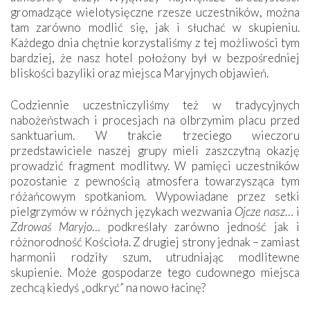
gromadzące wielotysięczne rzesze uczestników, można
tam zarówno modlić się, jak i słuchać w skupieniu.
Każdego dnia chętnie korzystaliśmy z tej możliwości tym
bardziej, że nasz hotel położony był w bezpośredniej
bliskości bazyliki oraz miejsca Maryjnych objawień.
Codziennie uczestniczyliśmy też w tradycyjnych
nabożeństwach i procesjach na olbrzymim placu przed
sanktuarium. W trakcie trzeciego wieczoru
przedstawiciele naszej grupy mieli zaszczytną okazję
prowadzić fragment modlitwy. W pamięci uczestników
pozostanie z pewnością atmosfera towarzysząca tym
różańcowym spotkaniom. Wypowiadane przez setki
pielgrzymów w różnych językach wezwania
Ojcze nasz
… i
Zdrowaś Maryjo
… podkreślały zarówno jedność jak i
różnorodność Kościoła. Z drugiej strony jednak – zamiast
harmonii rodziły szum, utrudniając modlitewne
skupienie. Może gospodarze tego cudownego miejsca
zechcą kiedyś „odkryć” na nowo łacinę?