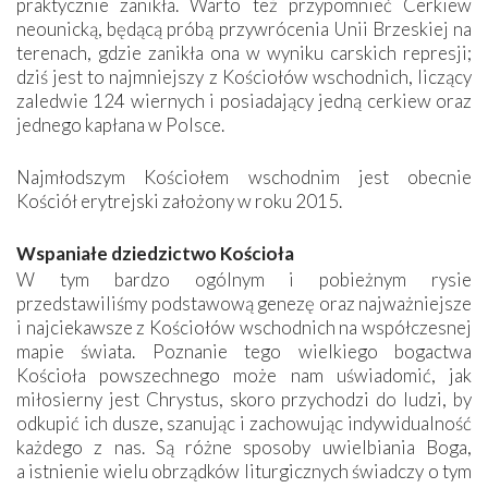
praktycznie zanikła. Warto też przypomnieć Cerkiew
neounicką, będącą próbą przywrócenia Unii Brzeskiej na
terenach, gdzie zanikła ona w wyniku carskich represji;
dziś jest to najmniejszy z Kościołów wschodnich, liczący
zaledwie 124 wiernych i posiadający jedną cerkiew oraz
jednego kapłana w Polsce.
Najmłodszym Kościołem wschodnim jest obecnie
Kościół erytrejski założony w roku 2015.
Wspaniałe dziedzictwo Kościoła
W tym bardzo ogólnym i pobieżnym rysie
przedstawiliśmy podstawową genezę oraz najważniejsze
i najciekawsze z Kościołów wschodnich na współczesnej
mapie świata. Poznanie tego wielkiego bogactwa
Kościoła powszechnego może nam uświadomić, jak
miłosierny jest Chrystus, skoro przychodzi do ludzi, by
odkupić ich dusze, szanując i zachowując indywidualność
każdego z nas. Są różne sposoby uwielbiania Boga,
a istnienie wielu obrządków liturgicznych świadczy o tym