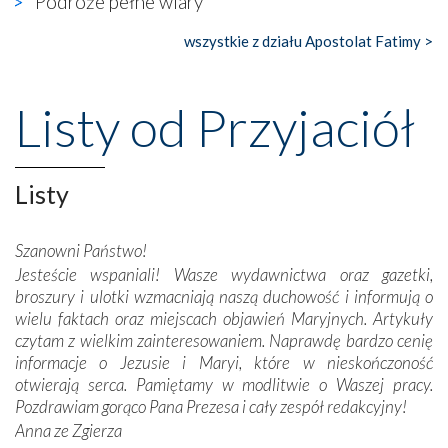
Podróże pełne wiary
księgarnia.
wszystkie z działu Apostolat Fatimy >
Nasze pielgrzymkowe wyprawy, których celem były
wspaniałe klasztory w miasteczku Alcobaça czy w Batalhi,
przeniosły nas do czasów, gdy świątynie bez wątpienia
Listy od Przyjaciół
wznoszono na chwałę Bożą, na przykład – w podzięce za
Opatrznościową pomoc w wygranej bitwie o
niepodległość kraju. Zachwyt budziła potężna, a zarazem
misterna architektura tych monumentalnych dzieł,
Listy
wspaniałe zdobienia, dbałość ich twórców o detale,
połączenie talentów z wytrwałością i pracowitością
Szanowni Państwo!
budowniczych.
Jesteście wspaniali! Wasze wydawnictwa oraz gazetki,
broszury i ulotki wzmacniają naszą duchowość i informują o
Podążyliśmy też śladami fatimskich wizjonerów – Łucji
wielu faktach oraz miejscach objawień Maryjnych. Artykuły
dos Santos oraz świętych Hiacynty i Franciszka Marto.
czytam z wielkim zainteresowaniem. Naprawdę bardzo cenię
Modliliśmy się przy ich grobach. Odprawiliśmy Drogę
informacje o Jezusie i Maryi, które w nieskończoność
Krzyżową w ich rodzinnych stronach, odwiedziliśmy
otwierają serca. Pamiętamy w modlitwie o Waszej pracy.
domy, w których żyli.
Pozdrawiam gorąco Pana Prezesa i cały zespół redakcyjny!
Anna ze Zgierza
W miejscu objawień Matki Bożej zapaliliśmy świece