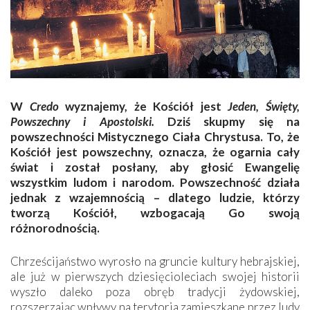
W
Credo
wyznajemy, że Kościół jest
Jeden, Święty,
Powszechny i Apostolski
.
Dziś skupmy się na
powszechności Mistycznego Ciała Chrystusa. To, że
Kościół jest powszechny, oznacza, że ogarnia cały
świat i został posłany, aby głosić Ewangelię
wszystkim ludom i narodom. Powszechność działa
jednak z wzajemnością – dlatego ludzie, którzy
tworzą Kościół, wzbogacają Go swoją
różnorodnością.
Chrześcijaństwo wyrosło na gruncie kultury hebrajskiej,
ale już w pierwszych dziesięcioleciach swojej historii
wyszło daleko poza obręb tradycji żydowskiej,
rozszerzając wpływy na terytoria zamieszkane przez ludy