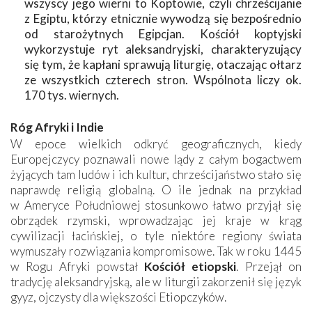
wszyscy jego wierni to Koptowie, czyli chrześcijanie
z Egiptu, którzy etnicznie wywodzą się bezpośrednio
od starożytnych Egipcjan. Kościół koptyjski
wykorzystuje ryt aleksandryjski, charakteryzujący
się tym, że kapłani sprawują liturgię, otaczając ołtarz
ze wszystkich czterech stron. Wspólnota liczy ok.
170 tys. wiernych.
Róg Afryki i Indie
W epoce wielkich odkryć geograficznych, kiedy
Europejczycy poznawali nowe lądy z całym bogactwem
żyjących tam ludów i ich kultur, chrześcijaństwo stało się
naprawdę religią globalną. O ile jednak na przykład
w Ameryce Południowej stosunkowo łatwo przyjął się
obrządek rzymski, wprowadzając jej kraje w krąg
cywilizacji łacińskiej, o tyle niektóre regiony świata
wymuszały rozwiązania kompromisowe. Tak w roku 1445
w Rogu Afryki powstał
Kościół etiopski
. Przejął on
tradycję aleksandryjską, ale w liturgii zakorzenił się język
gyyz, ojczysty dla większości Etiopczyków.