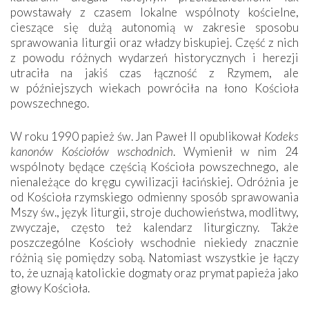
powstawały z czasem lokalne wspólnoty kościelne,
cieszące się dużą autonomią w zakresie sposobu
sprawowania liturgii oraz władzy biskupiej. Część z nich
z powodu różnych wydarzeń historycznych i herezji
utraciła na jakiś czas łączność z Rzymem, ale
w późniejszych wiekach powróciła na łono Kościoła
powszechnego.
W roku 1990 papież św. Jan Paweł II opublikował
Kodeks
kanonów Kościołów wschodnich
. Wymienił w nim 24
wspólnoty będące częścią Kościoła powszechnego, ale
nienależące do kręgu cywilizacji łacińskiej. Odróżnia je
od Kościoła rzymskiego odmienny sposób sprawowania
Mszy św., język liturgii, stroje duchowieństwa, modlitwy,
zwyczaje, często też kalendarz liturgiczny. Także
poszczególne Kościoły wschodnie niekiedy znacznie
różnią się pomiędzy sobą. Natomiast wszystkie je łączy
to, że uznają katolickie dogmaty oraz prymat papieża jako
głowy Kościoła.