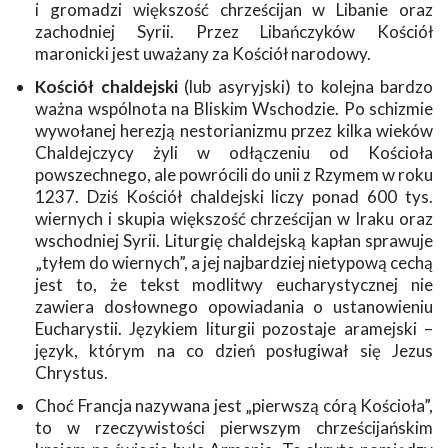
i gromadzi większość chrześcijan w Libanie oraz
zachodniej Syrii. Przez Libańczyków Kościół
maronicki jest uważany za Kościół narodowy.
Kościół chaldejski
(lub asyryjski) to kolejna bardzo
ważna wspólnota na Bliskim Wschodzie. Po schizmie
wywołanej herezją nestorianizmu przez kilka wieków
Chaldejczycy żyli w odłączeniu od Kościoła
powszechnego, ale powrócili do unii z Rzymem w roku
1237. Dziś Kościół chaldejski liczy ponad 600 tys.
wiernych i skupia większość chrześcijan w Iraku oraz
wschodniej Syrii. Liturgię chaldejską kapłan sprawuje
„tyłem do wiernych”, a jej najbardziej nietypową cechą
jest to, że tekst modlitwy eucharystycznej nie
zawiera dosłownego opowiadania o ustanowieniu
Eucharystii. Językiem liturgii pozostaje aramejski –
język, którym na co dzień posługiwał się Jezus
Chrystus.
Choć Francja nazywana jest „pierwszą córą Kościoła”,
to w rzeczywistości pierwszym chrześcijańskim