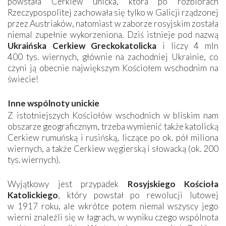
powstała Cerkiew unicka, która po rozbiorach
Rzeczypospolitej zachowała się ­tylko w ­Galicji ­rządzonej
przez Austriaków, natomiast w zaborze rosyjskim została
niemal zupełnie wykorzeniona. Dziś istnieje pod nazwą
Ukraińska Cerkiew Greckokatolicka
i liczy 4 mln
400 tys. wiernych, głównie na zachodniej Ukrainie, co
czyni ją obecnie największym Kościołem wschodnim na
świecie!
Inne wspólnoty unickie
Z istotniejszych Kościołów wschodnich w bliskim nam
obszarze geograficznym, trzeba wymienić także katolicką
Cerkiew rumuńską i rusińską, liczące po ok. pół miliona
wiernych, a także Cerkiew węgierską i słowacką (ok. 200
tys. wiernych).
Wyjątkowy jest przypadek
Rosyjskiego Kościoła
Katolickiego
, który powstał po rewolucji lutowej
w 1917 roku, ale wkrótce potem niemal wszyscy jego
wierni znaleźli się w łagrach, w wyniku czego wspólnota