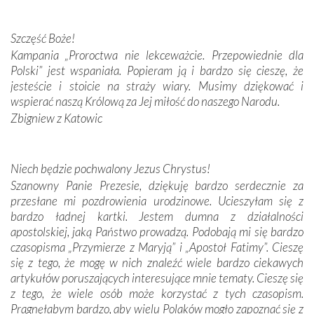
przywiezione wraz z intencjami powierzonymi nam przez
Darczyńców w ramach akcji „Twoje światło w Fatimie”.
Podczas tej kilkudniowej wyprawy na każdym kroku
Szczęść Boże!
spotykaliśmy się z serdeczną otwartością
Kampania „Proroctwa nie lekceważcie. Przepowiednie dla
Portugalczyków. Podziwialiśmy ich ludową sztukę i
Polski” jest wspaniała. Popieram ją i bardzo się cieszę, że
zwyczaje. Mimo że nasze kraje są od siebie bardzo
jesteście i stoicie na straży wiary. Musimy dziękować i
oddalone, w żaden sposób nie czuliśmy się obco.
wspierać naszą Królową za Jej miłość do naszego Narodu.
Sprawiła to oczywiście sama Matka Boża, ale też
Zbigniew z Katowic
kulturowa bliskość biorąca swój początek w naszej
wspólnej wierze. Podczas wyjazdów do historycznych
miejsc, które znalazły się na trasie naszej pielgrzymki,
Niech będzie pochwalony Jezus Chrystus!
mieliśmy okazję przekonać się, że Maryja swoją opieką
Szanowny Panie Prezesie, dziękuję bardzo serdecznie za
otacza nie tylko nasz naród, lecz wszystkie nacje, które
przesłane mi pozdrowienia urodzinowe. Ucieszyłam się z
się Jej ufnie oddają, a także każdą osobę, która zawierza
bardzo ładnej kartki. Jestem dumna z działalności
Jej siebie oraz swych bliskich.
apostolskiej, jaką Państwo prowadzą. Podobają mi się bardzo
czasopisma „Przymierze z Maryją” i „Apostoł Fatimy”. Cieszę
Dzieje Portugalii to również historia wierności Bogu i
się z tego, że mogę w nich znaleźć wiele bardzo ciekawych
odstępstw, także w życiu władców. Trudne momenty w
artykułów poruszających interesujące mnie tematy. Cieszę się
wymiarze tak osobistym, jak i zbiorowym, przypominają o
z tego, że wiele osób może korzystać z tych czasopism.
konieczności ciągłego zabiegania o własną duszę i o łaskę
Pragnęłabym bardzo, aby wielu Polaków mogło zapoznać się z