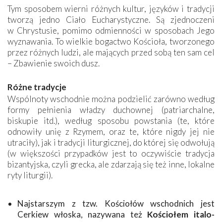
Tym sposobem wierni różnych kultur, języków i tradycji
tworzą jedno Ciało Eucharystyczne. Są zjednoczeni
w Chrystusie, pomimo odmienności w sposobach Jego
wyznawania. To wielkie bogactwo Kościoła, tworzonego
przez różnych ludzi, ale mających przed sobą ten sam cel
– Zbawienie swoich dusz.
Różne tradycje
Wspólnoty wschodnie można podzielić zarówno według
formy pełnienia władzy duchownej (patriarchalne,
biskupie itd.), według sposobu powstania (te, które
odnowiły unię z Rzymem, oraz te, które nigdy jej nie
utraciły), jak i tradycji liturgicznej, do której się odwołują
(w większości przypadków jest to oczywiście tradycja
bizantyjska, czyli grecka, ale zdarzają się też inne, lokalne
ryty ­liturgii).
Najstarszym z tzw. Kościołów wschodnich jest
Cerkiew włoska, nazywana też
Kościołem italo-