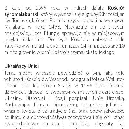
Z kolei od 1599 roku w Indiach działa
Kościół
syromalabarski
, który wywodzi się z grupy Chrześcijan
św. Tomasza, których Portugalczycy spotkali na wybrzeżu
Malabaru w roku 1498. Nawiązuje on do tradycji
chaldejskiej, lecz liturgię sprawuje się w miejscowym
języku malajalam. Do tego Kościoła należy 4 mln
katolików w Indiach z ogólnej liczby 14 mln; pozostałe 10
mln to głównie wierni Kościoła rzymskokatolickiego.
Ukraińscy Unici
Teraz można wreszcie powiedzieć o tym, jaką rolę
w historii Kościołów Wschodu odegrała Polska. Wskutek
starań m.in. ks. Piotra Skargi w 1596 roku, biskupi
dziewięciu diecezji prawosławnych na terenie dzisiejszej
Ukrainy, Białorusi i Rosji podpisali Unię Brzeską.
Zachowując liturgię bizantyjską, kalendarz juliański,
własne święta oraz tradycje (np. brak obowiązkowego
celibatu dla duchowieństwa) zdecydowali się oni uznać
zwierzchnictwo papieża i katolickie dogmaty. Tak