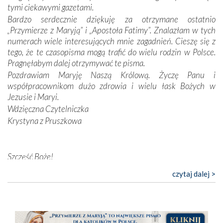
Opatrzności. Wierność przynosi pomyślność –
tymi ciekawymi gazetami.
przynajmniej w życiu duchowym. Odstępstwo owocuje
Bardzo serdecznie dziękuję za otrzymane ostatnio
nieszczęściem i śmiercią. Te uniwersalne prawdy
„Przymierze z Maryją” i „Apostoła Fatimy”. Znalazłam w tych
przychodziły na myśl, gdy słuchaliśmy opowieści
numerach wiele interesujących mnie zagadnień. Cieszę się z
przewodników o portugalskich monarchach i wodzach,
tego, że te czasopisma mogą trafić do wielu rodzin w Polsce.
zwycięskich bitwach i nieszczęśliwych losach grzesznych
Pragnęłabym dalej otrzymywać te pisma.
kochanków.
Pozdrawiam Maryję Naszą Królową. Życzę Panu i
współpracownikom dużo zdrowia i wielu łask Bożych w
Byli tym razem pośród Apostołów Fatimy reprezentanci
Jezusie i Maryi.
każdego spośród żyjących pokoleń. Najmłodszy uczestnik
Wdzięczna Czytelniczka
liczył sobie 13 lat, zaś senior, pan Zdzisław – już 94.
–
Krystyna z Pruszkowa
Całe życie marzyłem, by tu przyjechać
– przyznał w
rozmowie.
Nasza pielgrzymka nie byłaby tak bogata w duchową treść
Szczęść Boże!
bez obecności duszpasterza – księdza Krzysztofa.
Bardzo dziękuję za przysyłanie mi „Przymierza z Maryją”. Jest
czytaj dalej >
Oprócz zapewnienia nam możliwości codziennego
to pismo, które bardzo sobie cenię i szanuję. Redagujecie
wysłuchania Mszy Świętej, dawał on wyrazy swej
ciekawe artykuły. Zawsze czekam na nowe numery i pragnę
niezwykłej czci dla Matki Bożej śpiewem
Godzinek
i
poinformować, że zawsze będę Was wspierać. Niech Pan Bóg
pięknych pieśni.
nas prowadzi!