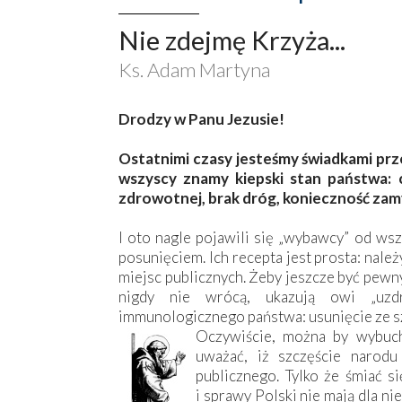
Nie zdejmę Krzyża...
Ks. Adam Martyna
Drodzy w Panu Jezusie!
Ostatnimi czasy jesteśmy świadkami pr
wszyscy znamy kiepski stan państwa: c
zdrowotnej, brak dróg, konieczność zam
I oto nagle pojawili się „wybawcy” od wsz
posunięciem. Ich recepta jest prosta: nale
miejsc publicznych. Żeby jeszcze być pewny
nigdy nie wrócą, ukazują owi „uzd
immunologicznego państwa: usunięcie ze szk
Oczywiście, można by wybuch
uważać, iż szczęście narodu
publicznego. Tylko że śmiać s
i sprawy Polski nie mają dla ni