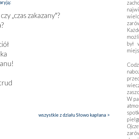
zac
aryją:
naj
czy „czas zakazany"?
wiel
zarów
a?
Każd
możli
iół
był 
miej
nka
tanu!
Codzi
nabo
prze
 trud
wiec
zaszc
W pa
atmo
spo
wszystkie z działu Słowo kapłana >
piel
Ojcz
zarów