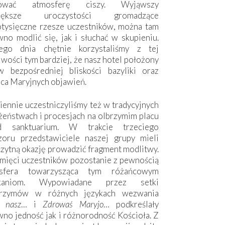
hować atmosferę ciszy. Wyjąwszy
większe uroczystości gromadzące
otysięczne rzesze uczestników, można tam
no modlić się, jak i słuchać w skupieniu.
ego dnia chętnie korzystaliśmy z tej
wości tym bardziej, że nasz hotel położony
w bezpośredniej bliskości bazyliki oraz
sca Maryjnych objawień.
ennie uczestniczyliśmy też w tradycyjnych
żeństwach i procesjach na olbrzymim placu
d sanktuarium. W trakcie trzeciego
zoru przedstawiciele naszej grupy mieli
zytną okazję prowadzić fragment modlitwy.
mięci uczestników pozostanie z pewnością
sfera towarzysząca tym różańcowym
tkaniom. Wypowiadane przez setki
grzymów w różnych językach wezwania
e nasz
… i
Zdrowaś Maryjo
… podkreślały
no jedność jak i różnorodność Kościoła. Z