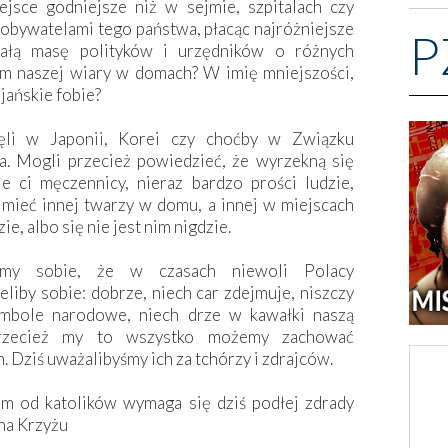
jsce godniejsze niż w sejmie, szpitalach czy
 obywatelami tego państwa, płacąc najróżniejsze
P
całą masę polityków i urzędników o różnych
em naszej wiary w domach? W imię mniejszości,
jańskie fobie?
nęli w Japonii, Korei czy choćby w Związku
a. Mogli przecież powiedzieć, że wyrzekną się
e ci męczennicy, nieraz bardzo prości ludzie,
 mieć innej twarzy w domu, a innej w miejscach
e, albo się nie jest nim nigdzie.
my sobie, że w czasach niewoli Polacy
liby sobie: dobrze, niech car zdejmuje, niszczy
mbole narodowe, niech drze w kawałki naszą
przecież my to wszystko możemy zachować
. Dziś uważalibyśmy ich za tchórzy i zdrajców.
m od katolików wymaga się dziś podłej zdrady
 na Krzyżu