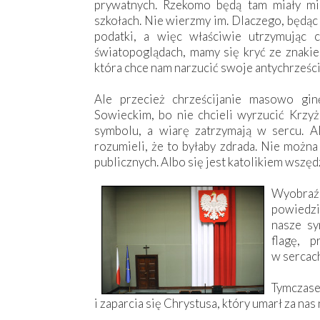
prywatnych. Rzekomo będą tam miały mie
szkołach. Nie wierzmy im. Dlaczego, będąc
podatki, a więc właściwie utrzymując 
światopoglądach, mamy się kryć ze znaki
która chce nam narzucić swoje antychrześci
Ale przecież chrześcijanie masowo gi
Sowieckim, bo nie chcieli wyrzucić Krzyż
symbolu, a wiarę zatrzymają w sercu. Al
rozumieli, że to byłaby zdrada. Nie można
publicznych. Albo się jest katolikiem wszędzi
Wyobraź
powiedzie
nasze sy
flagę, 
w sercach
Tymczase
i zaparcia się Chrystusa, który umarł za nas