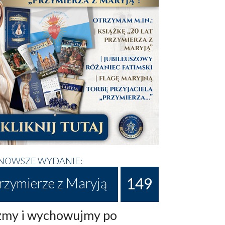
NOWSZE WYDANIE:
149
rzymierze z Maryją
my i wychowujmy po