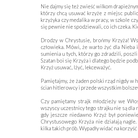
Nie dajmy się też zwieść wilkom drapieżnym, 
którzy chcą usuwać krzyże z miejsc public
krzyżyka czy medalika w pracy, w szkole czy
się pewnie nie spodziewali, co ich czeka. Ki
Drodzy w Chrystusie, brońmy Krzyża! Wsz
człowieka. Mówi, że warto żyć dla Nieba i
sumienia u tych, którzy go zdradzili, poszl
Szatan boi się Krzyża i dlatego będzie pod
Krzyż usuwać, lżyć, lekceważyć.
Pamiętajmy, że żaden polski rząd nigdy w 
ścian hitlerowcy i przede wszystkim bolsze
Czy pamiętamy strajk młodzieży we Wło
wszyscy uczestnicy tego strajku nie są dla
gdy jeszcze niedawno Krzyż był poniew
Chrystusowego Krzyża nie działają nagle.
kilka takich prób. Wypadły widać na korzyść