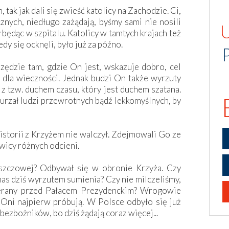
tak jak dali się zwieść katolicy na Zachodzie. Ci,
znych, niedługo zażądają, byśmy sami nie nosili
 będąc w szpitalu. Katolicy w tamtych krajach też
edy się ocknęli, było już za późno.
ędzie tam, gdzie On jest, wskazuje dobro, cel
 dla wieczności. Jednak budzi On także wyrzuty
i z tzw. duchem czasu, który jest duchem szatana.
burzał ludzi przewrotnych bądź lekkomyślnych, by
historii z Krzyżem nie walczył. Zdejmowali Go ze
wicy różnych odcieni.
szczowej? Odbywał się w obronie Krzyża. Czy
 nas dziś wyrzutem sumienia? Czy nie milczeliśmy,
ierany przed Pałacem Prezydenckim? Wrogowie
 Oni najpierw próbują. W Polsce odbyło się już
 bezbożników, bo dziś żądają coraz więcej...