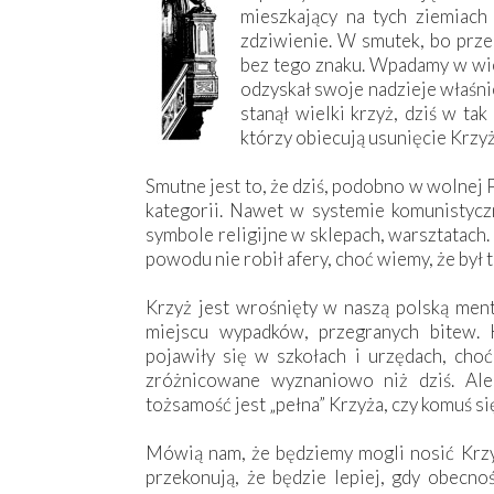
mieszkający na tych ziemiach
zdziwienie. W smutek, bo prze
bez tego znaku. Wpadamy w wiel
odzyskał swoje nadzieje właśn
stanął wielki krzyż, dziś w ta
którzy obiecują usunięcie Krzy
Smutne jest to, że dziś, podobno w wolnej 
kategorii. Nawet w systemie komunistyc
symbole religijne w sklepach, warsztatach. 
powodu nie robił afery, choć wiemy, że był t
Krzyż jest wrośnięty w naszą polską ment
miejscu wypadków, przegranych bitew. K
pojawiły się w szkołach i urzędach, cho
zróżnicowane wyznaniowo niż dziś. Ale
tożsamość jest „pełna” Krzyża, czy komuś się
Mówią nam, że będziemy mogli nosić Krzy
przekonują, że będzie lepiej, gdy obecn