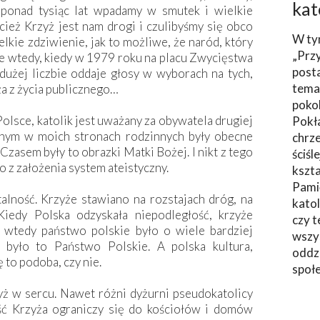
kat
 ponad tysiąc lat wpadamy w smutek i wielkie
cież Krzyż jest nam drogi i czulibyśmy się obco
W ty
kie zdziwienie, jak to możliwe, że naród, który
„Prz
ie wtedy, kiedy w 1979 roku na placu Zwycięstwa
post
k dużej liczbie oddaje głosy w wyborach na tych,
tema
ża z życia publicznego…
poko
Polsce, katolik jest uważany za obywatela drugiej
Pokł
znym w moich stronach rodzinnych były obecne
chrze
Czasem były to obrazki Matki Bożej. I nikt z tego
ściśl
o z założenia system ateistyczny.
kszta
Pami
alność. Krzyże stawiano na rozstajach dróg, na
katol
iedy Polska odzyskała niepodległość, krzyże
czy t
ć wtedy państwo polskie było o wiele bardziej
wszys
 było to Państwo Polskie. A polska kultura,
oddzi
 to podoba, czy nie.
społ
ż w sercu. Nawet różni dyżurni pseudokatolicy
ość Krzyża ograniczy się do kościołów i domów