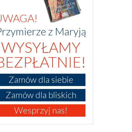
UWAGA!
Przymierze z Maryją
WYSYŁAMY
BEZPŁATNIE!
Zamów dla siebie
Zamów dla bliskich
Wesprzyj nas!