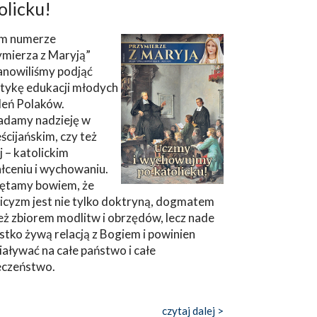
olicku!
m numerze
ymierza z Maryją”
anowiliśmy podjąć
tykę edukacji młodych
leń Polaków.
adamy nadzieję w
ścijańskim, czy też
ej – katolickim
łceniu i wychowaniu.
ętamy bowiem, że
icyzm jest nie tylko doktryną, dogmatem
eż zbiorem modlitw i obrzędów, lecz nade
tko żywą relacją z Bogiem i powinien
aływać na całe państwo i całe
eczeństwo.
czytaj dalej >