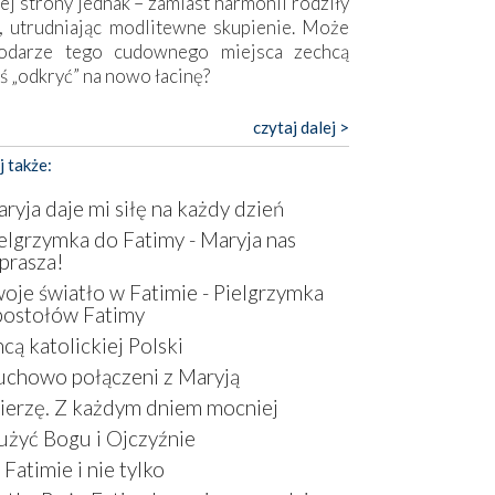
ej strony jednak – zamiast harmonii rodziły
, utrudniając modlitewne skupienie. Może
odarze tego cudownego miejsca zechcą
ś „odkryć” na nowo łacinę?
pokojny duch współczesności daje też w
czytaj dalej >
mie znać o sobie w sposób widoczny gołym
j także:
m. Niby w trosce o prostotę i skromność
a się on jak może zasłonić sanktuarium,
ryja daje mi siłę na każdy dzień
sząc wokół betonowe bryły, z których
elgrzymka do Fatimy - Maryja nas
óre nawet zostały poświęcone jako miejsca
prasza!
ickiego kultu. Tylko co wspólnego z żywą,
oje światło w Fatimie - Pielgrzymka
ntyczną wiarą mogą mieć płaskie, szare
ostołów Fatimy
ry albo kaplice, w których Tabernakulum
cą katolickiej Polski
omina bardziej skrzynkę na narzędzia? Albo
owiedzieć o ustawionym tuż przy nowej
chowo połączeni z Maryją
lice wielkim krzyżu, na którym zamiast
erzę. Z każdym dniem mocniej
stusa umieszczono dziwaczną postać jakby
użyć Bogu i Ojczyźnie
tą ze starożytnych hieroglifów? W
rowym kontekście naszych czasów to raczej
Fatimie i nie tylko
atura niż godny wizerunek Zbawiciela…