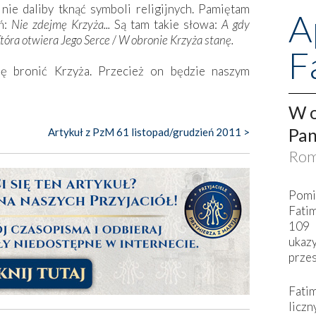
nie daliby tknąć symboli religijnych. Pamiętam
A
ń:
Nie zdejmę Krzyża...
Są tam takie słowa:
A gdy
tóra otwiera Jego Serce
/
W obronie Krzyża stanę.
F
ię bronić Krzyża. Przecież on będzie naszym
W o
Pan
Artykuł z PzM 61 listopad/grudzień 2011 >
Rom
Pomi
Fati
109 
ukaz
przes
Fati
liczn