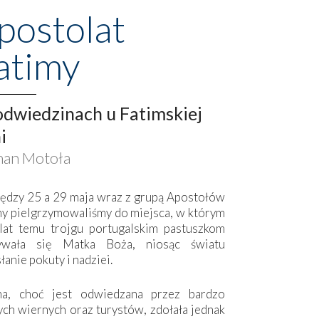
postolat
atimy
dwiedzinach u Fatimskiej
i
an Motoła
ędzy 25 a 29 maja wraz z grupą Apostołów
my pielgrzymowaliśmy do miejsca, w którym
lat temu trojgu portugalskim pastuszkom
ywała się Matka Boża, niosąc światu
łanie pokuty i nadziei.
ma, choć jest odwiedzana przez bardzo
ych wiernych oraz turystów, zdołała jednak