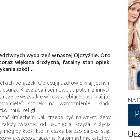
zedziwnych wydarzeń w naszej Ojczyźnie. Oto
oraz większa drożyzna, fatalny stan opieki
ykania szkół…
elkich bolączek. Obiecują uzdrowić kraj jednym
ży usunąć Krzyż z sali sejmowej, a potem z innych
m, że te wszystkie wirusy gnębiące nasz kraj już
NAJ
rowiciele” środek na wzmocnienie układu
ół nauki religii.
P
nąć śmiechem. Jak trzeba być naiwnym, żeby
 zależy właśnie od usunięcia Krzyża z życia
ię mógłby ktoś, kto mieszka bardzo daleko stąd
Ucz
ego większego znaczenia. Natomiast my, katolicy,