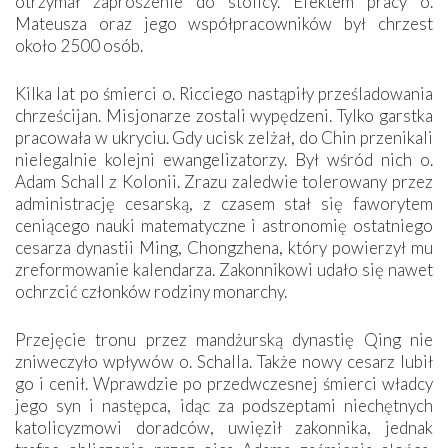
otrzymał zaproszenie do stolicy. Efektem pracy o.
Mateusza oraz jego współpracowników był chrzest
około 2500 osób.
Kilka lat po śmierci o. Ricciego nastąpiły prześladowania
chrześcijan. Misjonarze zostali wypędzeni. Tylko garstka
pracowała w ukryciu. Gdy ucisk zelżał, do Chin przenikali
nielegalnie kolejni ewangelizatorzy. Był wśród nich o.
Adam Schall z Kolonii. Zrazu zaledwie tolerowany przez
administrację cesarską, z czasem stał się faworytem
ceniącego nauki matematyczne i astronomię ostatniego
cesarza dynastii Ming, Chongzhena, który powierzył mu
zreformowanie kalendarza. Zakonnikowi udało się nawet
ochrzcić członków rodziny monarchy.
Przejęcie tronu przez mandżurską dynastię Qing nie
zniweczyło wpływów o. Schalla. Także nowy cesarz lubił
go i cenił. Wprawdzie po przedwczesnej śmierci władcy
jego syn i następca, idąc za podszeptami niechętnych
katolicyzmowi doradców, uwięził zakonnika, jednak