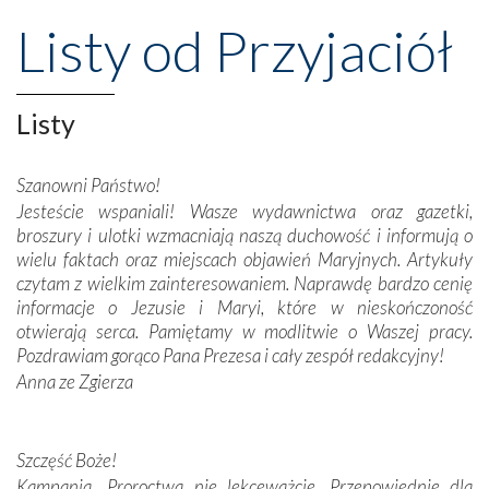
przeniosły nas do czasów, gdy świątynie bez wątpienia
Listy od Przyjaciół
wznoszono na chwałę Bożą, na przykład – w podzięce za
Opatrznościową pomoc w wygranej bitwie o
niepodległość kraju. Zachwyt budziła potężna, a zarazem
misterna architektura tych monumentalnych dzieł,
Listy
wspaniałe zdobienia, dbałość ich twórców o detale,
połączenie talentów z wytrwałością i pracowitością
Szanowni Państwo!
budowniczych.
Jesteście wspaniali! Wasze wydawnictwa oraz gazetki,
broszury i ulotki wzmacniają naszą duchowość i informują o
Podążyliśmy też śladami fatimskich wizjonerów – Łucji
wielu faktach oraz miejscach objawień Maryjnych. Artykuły
dos Santos oraz świętych Hiacynty i Franciszka Marto.
czytam z wielkim zainteresowaniem. Naprawdę bardzo cenię
Modliliśmy się przy ich grobach. Odprawiliśmy Drogę
informacje o Jezusie i Maryi, które w nieskończoność
Krzyżową w ich rodzinnych stronach, odwiedziliśmy
otwierają serca. Pamiętamy w modlitwie o Waszej pracy.
domy, w których żyli.
Pozdrawiam gorąco Pana Prezesa i cały zespół redakcyjny!
Anna ze Zgierza
W miejscu objawień Matki Bożej zapaliliśmy świece
przywiezione wraz z intencjami powierzonymi nam przez
Darczyńców w ramach akcji „Twoje światło w Fatimie”.
Podczas tej kilkudniowej wyprawy na każdym kroku
Szczęść Boże!
spotykaliśmy się z serdeczną otwartością
Kampania „Proroctwa nie lekceważcie. Przepowiednie dla