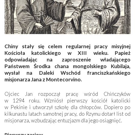
Chiny stały się celem regularnej pracy misyjnej
Kościoła katolickiego w XIII wieku. Papież
odpowiadając na zaproszenie władającego
Państwem Środka chana mongolskiego Kubilaja,
wysłał na Daleki Wschód franciszkańskiego
misjonarza Jana z Montecorvino.
Ojciec Jan rozpoczął pracę wśród Chińczyków
w 1294 roku. Wzniósł pierwszy kościół katolicki
w Pekinie i utworzył szkołę dla chłopców. Dopiero po
kilkunastu latach samotnej pracy, do Rzymu dotarł list od
misjonarza, wzbudzając entuzjazm dla jego osiągnięć.
Pierwszy zasiew