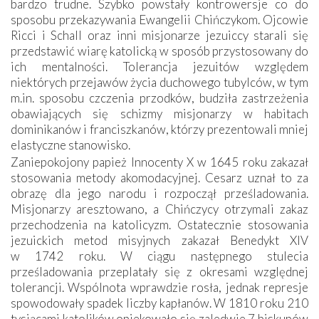
bardzo trudne. Szybko powstały kontrowersje co do
sposobu przekazywania Ewangelii Chińczykom. Ojcowie
Ricci i Schall oraz inni misjonarze jezuiccy starali się
przedstawić wiarę katolicką w sposób przystosowany do
ich mentalności. Tolerancja jezuitów względem
niektórych przejawów życia duchowego tubylców, w tym
m.in. sposobu czczenia przodków, budziła zastrzeżenia
obawiających się schizmy misjonarzy w habitach
dominikanów i franciszkanów, którzy prezentowali mniej
elastyczne stanowisko.
Zaniepokojony papież Innocenty X w 1645 roku zakazał
stosowania metody akomodacyjnej. Cesarz uznał to za
obrazę dla jego narodu i rozpoczął prześladowania.
Misjonarzy aresztowano, a Chińczycy otrzymali zakaz
przechodzenia na katolicyzm. Ostatecznie stosowania
jezuickich metod misyjnych zakazał Benedykt XIV
w 1742 roku. W ciągu następnego stulecia
prześladowania przeplatały się z okresami względnej
tolerancji. Wspólnota wprawdzie rosła, jednak represje
spowodowały spadek liczby kapłanów. W 1810 roku 210
tysiącami katolików opiekowało się zaledwie 7 biskupów