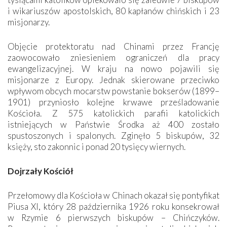
i wikariuszów apostolskich, 80 kapłanów chińskich i 23
misjonarzy.
Objęcie protektoratu nad Chinami przez Francję
zaowocowało zniesieniem ograniczeń dla pracy
ewangelizacyjnej. W kraju na nowo pojawili się
misjonarze z Europy. Jednak skierowane przeciwko
wpływom obcych mocarstw powstanie bokserów (1899–
1901) przyniosło kolejne krwawe prześladowanie
Kościoła. Z 575 katolickich parafii katolickich
istniejących w Państwie Środka aż 400 zostało
spustoszonych i spalonych. Zginęło 5 biskupów, 32
księży, sto zakonnic i ponad 20 tysięcy wiernych.
Dojrzały Kościół
Przełomowy dla Kościoła w Chinach okazał się pontyfikat
Piusa XI, który 28 października 1926 roku konsekrował
w Rzymie 6 pierwszych biskupów – Chińczyków.