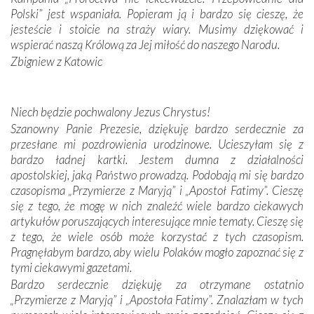
Portugalczyków. Podziwialiśmy ich ludową sztukę i
Polski” jest wspaniała. Popieram ją i bardzo się cieszę, że
zwyczaje. Mimo że nasze kraje są od siebie bardzo
jesteście i stoicie na straży wiary. Musimy dziękować i
oddalone, w żaden sposób nie czuliśmy się obco.
wspierać naszą Królową za Jej miłość do naszego Narodu.
Sprawiła to oczywiście sama Matka Boża, ale też
Zbigniew z Katowic
kulturowa bliskość biorąca swój początek w naszej
wspólnej wierze. Podczas wyjazdów do historycznych
miejsc, które znalazły się na trasie naszej pielgrzymki,
Niech będzie pochwalony Jezus Chrystus!
mieliśmy okazję przekonać się, że Maryja swoją opieką
Szanowny Panie Prezesie, dziękuję bardzo serdecznie za
otacza nie tylko nasz naród, lecz wszystkie nacje, które
przesłane mi pozdrowienia urodzinowe. Ucieszyłam się z
się Jej ufnie oddają, a także każdą osobę, która zawierza
bardzo ładnej kartki. Jestem dumna z działalności
Jej siebie oraz swych bliskich.
apostolskiej, jaką Państwo prowadzą. Podobają mi się bardzo
czasopisma „Przymierze z Maryją” i „Apostoł Fatimy”. Cieszę
Dzieje Portugalii to również historia wierności Bogu i
się z tego, że mogę w nich znaleźć wiele bardzo ciekawych
odstępstw, także w życiu władców. Trudne momenty w
artykułów poruszających interesujące mnie tematy. Cieszę się
wymiarze tak osobistym, jak i zbiorowym, przypominają o
z tego, że wiele osób może korzystać z tych czasopism.
konieczności ciągłego zabiegania o własną duszę i o łaskę
Pragnęłabym bardzo, aby wielu Polaków mogło zapoznać się z
Opatrzności. Wierność przynosi pomyślność –
tymi ciekawymi gazetami.
przynajmniej w życiu duchowym. Odstępstwo owocuje
Bardzo serdecznie dziękuję za otrzymane ostatnio
nieszczęściem i śmiercią. Te uniwersalne prawdy
„Przymierze z Maryją” i „Apostoła Fatimy”. Znalazłam w tych
przychodziły na myśl, gdy słuchaliśmy opowieści