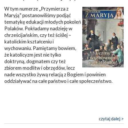
W tym numerze „Przymierza z
Maryją” postanowiliśmy podjąć
tematykę edukacji młodych pokoleń
Polaków. Pokładamy nadzieję w
chrześcijańskim, czy też ściślej –
katolickim kształceniu i
wychowaniu. Pamiętamy bowiem,
że katolicyzm jest nie tylko
doktryną, dogmatem czy też
zbiorem modlitw i obrzędów, lecz
nade wszystko żywą relacją z Bogiem i powinien
oddziaływać na całe państwo i całe społeczeństwo.
czytaj dalej >