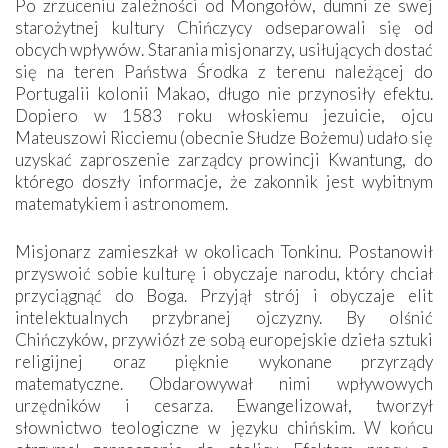
Po zrzuceniu zależności od Mongołów, dumni ze swej
starożytnej kultury Chińczycy odseparowali się od
obcych wpływów. Starania misjonarzy, usiłujących dostać
się na teren Państwa Środka z terenu należącej do
Portugalii kolonii Makao, długo nie ­przynosiły efektu.
Dopiero w 1583 roku włoskiemu jezuicie, ojcu
Mateuszowi Ricciemu (obecnie Słudze Bożemu) udało się
uzyskać zaproszenie zarządcy prowincji Kwantung, do
którego doszły informacje, że zakonnik jest wybitnym
matematykiem i astronomem.
Misjonarz zamieszkał w okolicach Tonkinu. Postanowił
przyswoić sobie kulturę i obyczaje narodu, który chciał
przyciągnąć do Boga. Przyjął strój i obyczaje elit
intelektualnych przybranej ojczyzny. By olśnić
Chińczyków, przywiózł ze sobą europejskie dzieła sztuki
religijnej oraz pięknie wykonane przyrządy
matematyczne. Obdarowywał nimi wpływowych
urzędników i cesarza. Ewangelizował, tworzył
słownictwo teologiczne w języku chińskim. W końcu