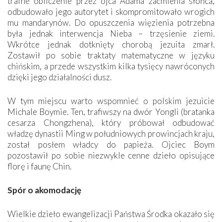
trafne obliczenie przez ojca Adama zaćmienia słońca,
odbudowało jego autorytet i skompromitowało wrogich
mu mandarynów. Do opuszczenia więzienia potrzebna
była jednak interwencja Nieba – trzęsienie ziemi.
Wkrótce jednak dotknięty chorobą jezuita zmarł.
Zostawił po sobie traktaty matematyczne w języku
chińskim, a przede wszystkim kilka tysięcy nawróconych
dzięki jego działalności dusz.
W tym miejscu warto wspomnieć o polskim jezuicie
Michale Boymie. Ten, trafiwszy na dwór Yongli (bratanka
cesarza Chongzhena), który próbował odbudować
władzę dynastii Ming w południowych prowincjach kraju,
został posłem władcy do papieża. Ojciec Boym
pozostawił po sobie niezwykle cenne dzieło opisujące
florę i faunę Chin.
Spór o akomodację
Wielkie dzieło ewangelizacji Państwa Środka okazało się