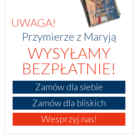
UWAGA!
Przymierze z Maryją
WYSYŁAMY
BEZPŁATNIE!
Zamów dla siebie
Zamów dla bliskich
Wesprzyj nas!