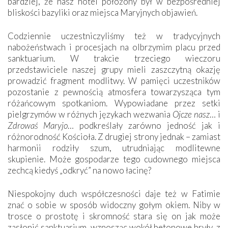
bardziej, że nasz hotel położony był w bezpośredniej
bliskości bazyliki oraz miejsca Maryjnych objawień.
Codziennie uczestniczyliśmy też w tradycyjnych
nabożeństwach i procesjach na olbrzymim placu przed
sanktuarium. W trakcie trzeciego wieczoru
przedstawiciele naszej grupy mieli zaszczytną okazję
prowadzić fragment modlitwy. W pamięci uczestników
pozostanie z pewnością atmosfera towarzysząca tym
różańcowym spotkaniom. Wypowiadane przez setki
pielgrzymów w różnych językach wezwania
Ojcze nasz
… i
Zdrowaś Maryjo
… podkreślały zarówno jedność jak i
różnorodność Kościoła. Z drugiej strony jednak – zamiast
harmonii rodziły szum, utrudniając modlitewne
skupienie. Może gospodarze tego cudownego miejsca
zechcą kiedyś „odkryć” na nowo łacinę?
Niespokojny duch współczesności daje też w Fatimie
znać o sobie w sposób widoczny gołym okiem. Niby w
trosce o prostotę i skromność stara się on jak może
zasłonić sanktuarium, wznosząc wokół betonowe bryły, z