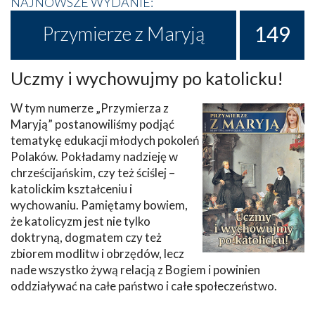
NAJNOWSZE WYDANIE:
149
Przymierze z Maryją
Uczmy i wychowujmy po katolicku!
W tym numerze „Przymierza z
Maryją” postanowiliśmy podjąć
tematykę edukacji młodych pokoleń
Polaków. Pokładamy nadzieję w
chrześcijańskim, czy też ściślej –
katolickim kształceniu i
wychowaniu. Pamiętamy bowiem,
że katolicyzm jest nie tylko
doktryną, dogmatem czy też
zbiorem modlitw i obrzędów, lecz
nade wszystko żywą relacją z Bogiem i powinien
oddziaływać na całe państwo i całe społeczeństwo.