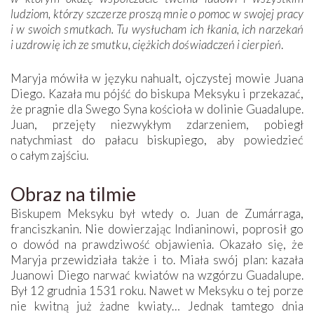
ludziom, którzy szczerze proszą mnie o pomoc w swojej pracy
i w ­swoich smutkach. Tu wysłucham ich łkania, ich narzekań
i uzdrowię ich ze smutku, ciężkich doświadczeń i cierpień
.
Maryja mówiła w języku nahualt, ojczystej mowie Juana
Diego. Kazała mu pójść do biskupa Meksyku i przekazać,
że pragnie dla Swego Syna kościoła w dolinie Guadalupe.
Juan, przejęty niezwykłym zdarzeniem, pobiegł
natychmiast do pałacu biskupiego, aby powiedzieć
o całym zajściu.
Obraz na tilmie
Biskupem Meksyku był wtedy o. Juan de Zumárraga,
franciszkanin. Nie dowierzając Indianinowi, poprosił go
o dowód na prawdziwość objawienia. Okazało się, że
Maryja przewidziała także i to. Miała swój plan: kazała
Juanowi Diego narwać kwiatów na wzgórzu Guadalupe.
Był 12 grudnia 1531 roku. Nawet w Meksyku o tej porze
nie kwitną już żadne kwiaty… Jednak tamtego dnia