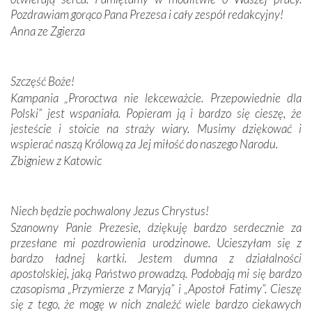
Pozdrawiam gorąco Pana Prezesa i cały zespół redakcyjny!
W miejscu objawień Matki Bożej zapaliliśmy świece
Anna ze Zgierza
przywiezione wraz z intencjami powierzonymi nam przez
Darczyńców w ramach akcji „Twoje światło w Fatimie”.
Podczas tej kilkudniowej wyprawy na każdym kroku
spotykaliśmy się z serdeczną otwartością
Szczęść Boże!
Portugalczyków. Podziwialiśmy ich ludową sztukę i
Kampania „Proroctwa nie lekceważcie. Przepowiednie dla
zwyczaje. Mimo że nasze kraje są od siebie bardzo
Polski” jest wspaniała. Popieram ją i bardzo się cieszę, że
oddalone, w żaden sposób nie czuliśmy się obco.
jesteście i stoicie na straży wiary. Musimy dziękować i
Sprawiła to oczywiście sama Matka Boża, ale też
wspierać naszą Królową za Jej miłość do naszego Narodu.
kulturowa bliskość biorąca swój początek w naszej
Zbigniew z Katowic
wspólnej wierze. Podczas wyjazdów do historycznych
miejsc, które znalazły się na trasie naszej pielgrzymki,
mieliśmy okazję przekonać się, że Maryja swoją opieką
Niech będzie pochwalony Jezus Chrystus!
otacza nie tylko nasz naród, lecz wszystkie nacje, które
Szanowny Panie Prezesie, dziękuję bardzo serdecznie za
się Jej ufnie oddają, a także każdą osobę, która zawierza
przesłane mi pozdrowienia urodzinowe. Ucieszyłam się z
Jej siebie oraz swych bliskich.
bardzo ładnej kartki. Jestem dumna z działalności
apostolskiej, jaką Państwo prowadzą. Podobają mi się bardzo
Dzieje Portugalii to również historia wierności Bogu i
czasopisma „Przymierze z Maryją” i „Apostoł Fatimy”. Cieszę
odstępstw, także w życiu władców. Trudne momenty w
się z tego, że mogę w nich znaleźć wiele bardzo ciekawych
wymiarze tak osobistym, jak i zbiorowym, przypominają o