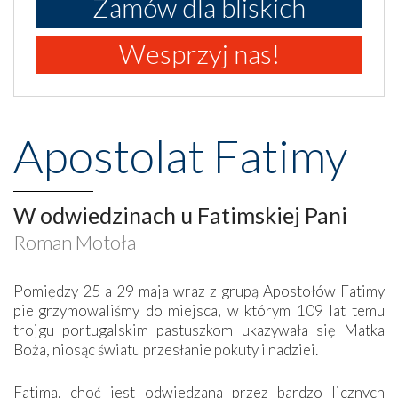
Zamów dla bliskich
Wesprzyj nas!
Apostolat Fatimy
W odwiedzinach u Fatimskiej Pani
Roman Motoła
Pomiędzy 25 a 29 maja wraz z grupą Apostołów Fatimy
pielgrzymowaliśmy do miejsca, w którym 109 lat temu
trojgu portugalskim pastuszkom ukazywała się Matka
Boża, niosąc światu przesłanie pokuty i nadziei.
Fatima, choć jest odwiedzana przez bardzo licznych