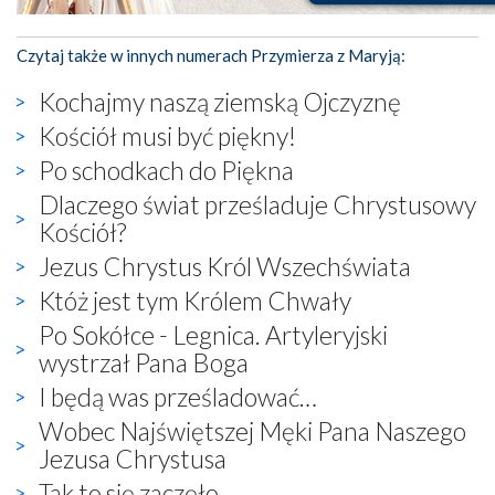
Czytaj także w innych numerach Przymierza z Maryją:
Kochajmy naszą ziemską Ojczyznę
Kościół musi być piękny!
Po schodkach do Piękna
Dlaczego świat prześladuje Chrystusowy
Kościół?
Jezus Chrystus Król Wszechświata
Któż jest tym Królem Chwały
Po Sokółce - Legnica. Artyleryjski
wystrzał Pana Boga
I będą was prześladować…
Wobec Najświętszej Męki Pana Naszego
Jezusa Chrystusa
Tak to się zaczęło…