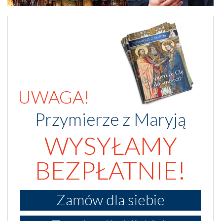
UWAGA!
Przymierze z Maryją
WYSYŁAMY
BEZPŁATNIE!
Zamów dla siebie