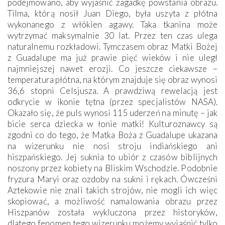
podejmowano, aby wyjaśnić zagadkę powstania obrazu.
Tilma, którą nosił Juan Diego, była uszyta z płótna
wykonanego z włókien agawy. Taka tkanina może
wytrzymać maksymalnie 30 lat. Przez ten czas ulega
naturalnemu rozkładowi. Tymczasem obraz Matki Bożej
z Guadalupe ma już prawie pięć wieków i nie uległ
najmniejszej nawet erozji. Co jeszcze ciekawsze –
temperatura płótna, na którym znajduje się obraz wynosi
36,6 stopni Celsjusza. A prawdziwą rewelacją jest
odkrycie w ikonie tętna (przez ­specjalistów NASA).
Okazało się, że puls wynosi 115 uderzeń na minutę – jak
bicie serca dziecka w łonie matki! Kulturoznawcy są
zgodni co do tego, że Matka Boża z Guadalupe ukazana
na wizerunku nie nosi stroju indiańskiego ani
hiszpańskiego. Jej suknia to ubiór z czasów biblijnych
noszony przez kobiety na Bliskim Wschodzie. Podobnie
fryzura Maryi oraz ozdoby na sukni i rękach. Ówcześni
Aztekowie nie znali takich strojów, nie mogli ich więc
skopiować, a możliwość namalowania obrazu przez
Hiszpanów została wykluczona przez historyków,
dlatego fenomen tego wizerunku możemy wyjaśnić tylko