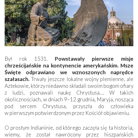
Był rok 1531.
Powstawały pierwsze misje
chrześcijańskie na kontynencie amerykańskim. Msze
Święte odprawiano we wznoszonych naprędce
szałasach.
Trwały jeszcze lokalne wojny plemienne, ale
Aztekowie, którzy niedawno składali swoim bogom ofiary
z ludzi, poznawali naukę Chrystusa…. W takich
okolicznościach, w dniach 9–12 grudnia, Maryja, nosząca
pod sercem Chrystusa, przyszła do człowieka
w pierwszym potwierdzonym przez Kościół objawieniu.
O prostym Indianinie, od którego zaczęła się ta historia,
wiemy, że został nawrócony przez hiszpańskich