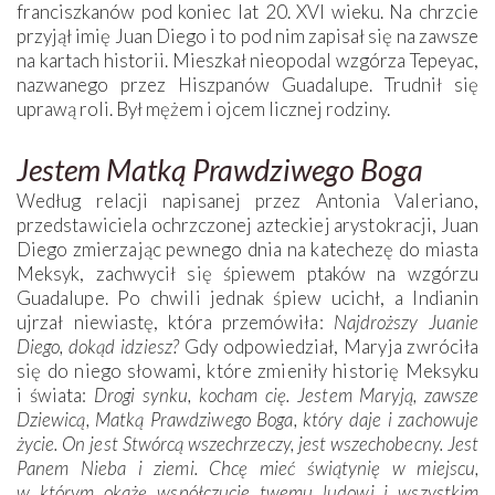
franciszkanów pod koniec lat 20. XVI wieku. Na chrzcie
przyjął imię Juan Diego i to pod nim zapisał się na zawsze
na kartach historii. Mieszkał nieopodal wzgórza Tepeyac,
nazwanego przez Hiszpanów Guadalupe. Trudnił się
uprawą roli. Był mężem i ojcem licznej rodziny.
Jestem Matką Prawdziwego Boga
Według relacji napisanej przez Antonia Valeriano,
przedstawiciela ochrzczonej azteckiej arystokracji, Juan
Diego zmierzając pewnego dnia na katechezę do miasta
Meksyk, zachwycił się śpiewem ptaków na wzgórzu
Guadalupe. Po chwili jednak śpiew ucichł, a Indianin
ujrzał niewiastę, która przemówiła:
Najdroższy Juanie
Diego, dokąd idziesz?
Gdy odpowiedział, Maryja zwróciła
się do niego słowami, które zmieniły historię Meksyku
i świata:
Drogi synku, kocham cię. Jestem Maryją, zawsze
Dziewicą, Matką Prawdziwego Boga, który daje i zachowuje
życie. On jest Stwórcą wszechrzeczy, jest wszechobecny. Jest
Panem Nieba i ziemi. Chcę mieć świątynię w miejscu,
w którym okażę współczucie twemu ludowi i wszystkim