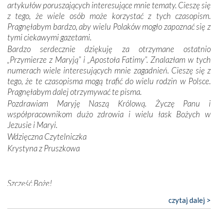
artykułów poruszających interesujące mnie tematy. Cieszę się
konieczności ciągłego zabiegania o własną duszę i o łaskę
z tego, że wiele osób może korzystać z tych czasopism.
Opatrzności. Wierność przynosi pomyślność –
Pragnęłabym bardzo, aby wielu Polaków mogło zapoznać się z
przynajmniej w życiu duchowym. Odstępstwo owocuje
tymi ciekawymi gazetami.
nieszczęściem i śmiercią. Te uniwersalne prawdy
Bardzo serdecznie dziękuję za otrzymane ostatnio
przychodziły na myśl, gdy słuchaliśmy opowieści
„Przymierze z Maryją” i „Apostoła Fatimy”. Znalazłam w tych
przewodników o portugalskich monarchach i wodzach,
numerach wiele interesujących mnie zagadnień. Cieszę się z
zwycięskich bitwach i nieszczęśliwych losach grzesznych
tego, że te czasopisma mogą trafić do wielu rodzin w Polsce.
kochanków.
Pragnęłabym dalej otrzymywać te pisma.
Pozdrawiam Maryję Naszą Królową. Życzę Panu i
Byli tym razem pośród Apostołów Fatimy reprezentanci
współpracownikom dużo zdrowia i wielu łask Bożych w
każdego spośród żyjących pokoleń. Najmłodszy uczestnik
Jezusie i Maryi.
liczył sobie 13 lat, zaś senior, pan Zdzisław – już 94.
–
Wdzięczna Czytelniczka
Całe życie marzyłem, by tu przyjechać
– przyznał w
Krystyna z Pruszkowa
rozmowie.
Nasza pielgrzymka nie byłaby tak bogata w duchową treść
Szczęść Boże!
bez obecności duszpasterza – księdza Krzysztofa.
Oprócz zapewnienia nam możliwości codziennego
Bardzo dziękuję za przysyłanie mi „Przymierza z Maryją”. Jest
czytaj dalej >
wysłuchania Mszy Świętej, dawał on wyrazy swej
to pismo, które bardzo sobie cenię i szanuję. Redagujecie
niezwykłej czci dla Matki Bożej śpiewem
Godzinek
i
ciekawe artykuły. Zawsze czekam na nowe numery i pragnę