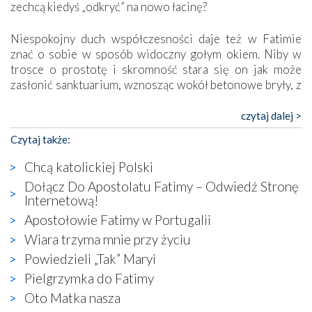
zechcą kiedyś „odkryć” na nowo łacinę?
Niespokojny duch współczesności daje też w Fatimie
znać o sobie w sposób widoczny gołym okiem. Niby w
trosce o prostotę i skromność stara się on jak może
zasłonić sanktuarium, wznosząc wokół betonowe bryły, z
których niektóre nawet zostały poświęcone jako miejsca
katolickiego kultu. Tylko co wspólnego z żywą,
czytaj dalej >
autentyczną wiarą mogą mieć płaskie, szare bunkry albo
Czytaj także:
kaplice, w których Tabernakulum przypomina bardziej
skrzynkę na narzędzia? Albo co powiedzieć o ustawionym
Chcą katolickiej Polski
tuż przy nowej bazylice wielkim krzyżu, na którym
Dołącz Do Apostolatu Fatimy – Odwiedź Stronę
zamiast Chrystusa umieszczono dziwaczną postać jakby
Internetową!
wyjętą ze starożytnych hieroglifów? W kulturowym
Apostołowie Fatimy w Portugalii
kontekście naszych czasów to raczej karykatura niż godny
wizerunek Zbawiciela…
Wiara trzyma mnie przy życiu
Zatem nawet w bezpośrednim otoczeniu sanktuarium
Powiedzieli „Tak” Maryi
naocznie przekonaliśmy się, że wewnątrz Kościoła toczy
Pielgrzymka do Fatimy
się ogromna walka o kształt katolicyzmu i o serca
Oto Matka nasza
wierzących. Do czego to zmaganie może prowadzić,