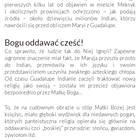
pierwszych kilku lat od objawień w mieście Meksyk
i okolicznych prowincjach ochrzczono – jak podają
źródła – około dziewięciu milionów Indian, którzy
nawrócili się przed obliczem Maryi z Guadalupe.
Bogu oddawać cześć!
Co sprawiło, że ludzie tak do Niej lgnęli? Zapewne
ogromne znaczenie miał fakt, że Maryja przyszła prosto
do Indian, przemówiła w ich języku i swoim
przedstawicielem uczyniła zwykłego azteckiego chłopa.
Od czasu Guadalupe Indianie zaczęli traktować nową
religię jako swoją – została im przecież objawiona
bezpośrednio przez Matkę Boga…
To, że na cudownym obrazie u stóp Matki Bożej jest
księżyc, miało głęboki wydźwięk dla niedawnych pogan,
których panteistyczna religia opierała się głównie na
oddawaniu czci „boskiej” przyrodzie: słońcu, gwiazdom,
żywiołom itd.