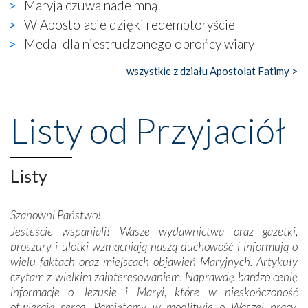
widzieliśmy w urokliwym, niewielkim mieście Obidos,
Maryja czuwa nade mną
gdzie w miejscu dawnego kościoła działa dzisiaj…
W Apostolacie dzięki redemptoryście
księgarnia.
Medal dla niestrudzonego obrońcy wiary
Nasze pielgrzymkowe wyprawy, których celem były
wszystkie z działu Apostolat Fatimy >
wspaniałe klasztory w miasteczku Alcobaça czy w Batalhi,
przeniosły nas do czasów, gdy świątynie bez wątpienia
wznoszono na chwałę Bożą, na przykład – w podzięce za
Listy od Przyjaciół
Opatrznościową pomoc w wygranej bitwie o
niepodległość kraju. Zachwyt budziła potężna, a zarazem
misterna architektura tych monumentalnych dzieł,
wspaniałe zdobienia, dbałość ich twórców o detale,
Listy
połączenie talentów z wytrwałością i pracowitością
budowniczych.
Szanowni Państwo!
Jesteście wspaniali! Wasze wydawnictwa oraz gazetki,
Podążyliśmy też śladami fatimskich wizjonerów – Łucji
broszury i ulotki wzmacniają naszą duchowość i informują o
dos Santos oraz świętych Hiacynty i Franciszka Marto.
wielu faktach oraz miejscach objawień Maryjnych. Artykuły
Modliliśmy się przy ich grobach. Odprawiliśmy Drogę
czytam z wielkim zainteresowaniem. Naprawdę bardzo cenię
Krzyżową w ich rodzinnych stronach, odwiedziliśmy
informacje o Jezusie i Maryi, które w nieskończoność
domy, w których żyli.
otwierają serca. Pamiętamy w modlitwie o Waszej pracy.