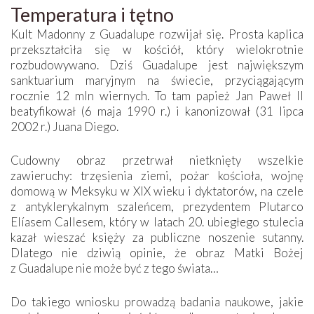
Temperatura i tętno
Kult Madonny z Guadalupe rozwijał się. Prosta kaplica
przekształciła się w kościół, który wielokrotnie
rozbudowywano. Dziś Guadalupe jest największym
sanktuarium maryjnym na świecie, przyciągającym
rocznie 12 mln wiernych. To tam papież Jan Paweł II
beatyfikował (6 maja 1990 r.) i kanonizował (31 lipca
2002 r.) Juana Diego.
Cudowny obraz przetrwał nietknięty wszelkie
zawieruchy: trzęsienia ziemi, pożar kościoła, wojnę
domową w Meksyku w XIX wieku i dyktatorów, na czele
z antyklerykalnym szaleńcem, prezydentem Plutarco
Elíasem Callesem, który w latach 20. ubiegłego stulecia
kazał wieszać księży za publiczne noszenie sutanny.
Dlatego nie dziwią opinie, że obraz Matki Bożej
z Guadalupe nie może być z tego świata…
Do takiego wniosku prowadzą badania naukowe, jakie