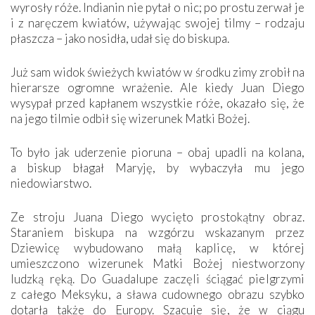
wyrosły róże. Indianin nie pytał o nic; po prostu zerwał je
i z naręczem kwiatów, używając swojej tilmy – rodzaju
płaszcza – jako nosidła, udał się do biskupa.
Już sam widok świeżych kwiatów w środku zimy zrobił na
hierarsze ogromne wrażenie. Ale kiedy Juan Diego
wysypał przed kapłanem wszystkie róże, okazało się, że
na jego tilmie odbił się wizerunek Matki ­Bożej.
To było jak uderzenie pioruna – obaj upadli na kolana,
a biskup błagał Maryję, by wybaczyła mu jego
niedowiarstwo.
Ze stroju Juana Diego wycięto prostokątny obraz.
Staraniem biskupa na wzgórzu wskazanym przez
Dziewicę wybudowano małą kaplicę, w której
umieszczono wizerunek Matki Bożej niestworzony
ludzką ręką. Do Guadalupe zaczęli ściągać pielgrzymi
z całego Meksyku, a sława cudownego obrazu szybko
dotarła także do Europy. Szacuje się, że w ciągu