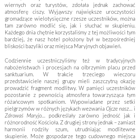
wiernych oraz turystów, zdołała jednak zachować
atmosferę ciszy. Wyjąwszy największe uroczystości
gromadzące wielotysięczne rzesze uczestników, można
tam zarówno modlić się, jak i słuchać w skupieniu.
Każdego dnia chętnie korzystaliśmy z tej możliwości tym
bardziej, że nasz hotel położony był w bezpośredniej
bliskości bazyliki oraz miejsca Maryjnych objawień.
Codziennie uczestniczyliśmy też w tradycyjnych
nabożeństwach i procesjach na olbrzymim placu przed
sanktuarium. W trakcie trzeciego wieczoru
przedstawiciele naszej grupy mieli zaszczytną okazję
prowadzić fragment modlitwy. W pamięci uczestników
pozostanie z pewnością atmosfera towarzysząca tym
różańcowym spotkaniom. Wypowiadane przez setki
pielgrzymów w różnych językach wezwania
Ojcze nasz
… i
Zdrowaś Maryjo
… podkreślały zarówno jedność jak i
różnorodność Kościoła. Z drugiej strony jednak – zamiast
harmonii rodziły szum, utrudniając modlitewne
skupienie. Może gospodarze tego cudownego miejsca