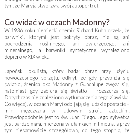
tym, że Maryja stworzyła swój autoportret.
Co widać w oczach Madonny?
W 1936 roku niemiecki chemik Richard Kuhn orzekł, że
barwniki, którymi jest pokryty obraz, nie są ani
pochodzenia roślinnego, ani zwierzęcego, ani
mineralnego, a barwniki syntetyczne wynaleziono
dopiero w XIX wieku.
Japoński okulista, który badał obraz przy użyciu
nowoczesnego sprzętu, odkrył, że gdy przybliża się
światło, źrenica oka Madonny z Guadalupe zwęża się,
natomiast gdy zabiera się światło – rozszerza się.
Dotychczas nie znaleziono wytłumaczenia tego zjawiska.
Co więcej, w oczach Maryi odbijają się ludzkie postacie –
m.in. mężczyzna w ludowym stroju azteckim.
Prawdopodobnie jest to św. Juan Diego. Jego sylwetka
jest bardzo mała, mierzona w ułamkach milimetra, a przy
tym niesamowicie szczegółowa, do tego stopnia, że