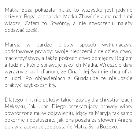
Matka Boża pokazała im, że to wszystko jest jedynie
dziełem Boga, a ona jako Matka Zbawiciela ma nad nimi
władzę. Zatem to Stwórcy, a nie stworzeniu należy
oddawać cześć.
Maryja w bardzo prosty sposób wytłumaczyła
podstawowe prawdy: swoje nieprzemijalne dziewictwo,
macierzyństwo, a także pośrednictwo pomiędzy Bogiem
a ludźmi, które sprawuje jako ich Matka. Wreszcie dała
wyraźny znak Indianom, że Ona i Jej Syn nie chcą ofiar
z ludzi. Po objawieniach z Guadalupe te nieludzkie
praktyki szybko zanikły.
Dlatego nikt nie położył takich zasług dla chrystianizacji
Meksyku, jak Juan Diego przekazujący prawdy wiary
powtórzone mu w objawieniu, idący za Maryją tak samo
pokornie i posłusznie, jak ona poszła za słowem Anioła
objawiającego Jej, że zostanie Matką Syna Bożego.