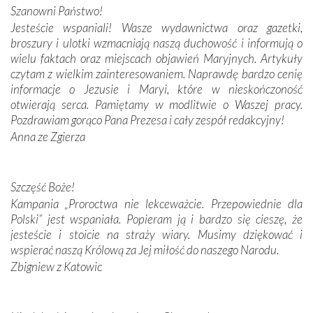
Szanowni Państwo!
budowniczych.
Jesteście wspaniali! Wasze wydawnictwa oraz gazetki,
broszury i ulotki wzmacniają naszą duchowość i informują o
Podążyliśmy też śladami fatimskich wizjonerów – Łucji
wielu faktach oraz miejscach objawień Maryjnych. Artykuły
dos Santos oraz świętych Hiacynty i Franciszka Marto.
czytam z wielkim zainteresowaniem. Naprawdę bardzo cenię
Modliliśmy się przy ich grobach. Odprawiliśmy Drogę
informacje o Jezusie i Maryi, które w nieskończoność
Krzyżową w ich rodzinnych stronach, odwiedziliśmy
otwierają serca. Pamiętamy w modlitwie o Waszej pracy.
domy, w których żyli.
Pozdrawiam gorąco Pana Prezesa i cały zespół redakcyjny!
Anna ze Zgierza
W miejscu objawień Matki Bożej zapaliliśmy świece
przywiezione wraz z intencjami powierzonymi nam przez
Darczyńców w ramach akcji „Twoje światło w Fatimie”.
Podczas tej kilkudniowej wyprawy na każdym kroku
Szczęść Boże!
spotykaliśmy się z serdeczną otwartością
Kampania „Proroctwa nie lekceważcie. Przepowiednie dla
Portugalczyków. Podziwialiśmy ich ludową sztukę i
Polski” jest wspaniała. Popieram ją i bardzo się cieszę, że
zwyczaje. Mimo że nasze kraje są od siebie bardzo
jesteście i stoicie na straży wiary. Musimy dziękować i
oddalone, w żaden sposób nie czuliśmy się obco.
wspierać naszą Królową za Jej miłość do naszego Narodu.
Sprawiła to oczywiście sama Matka Boża, ale też
Zbigniew z Katowic
kulturowa bliskość biorąca swój początek w naszej
wspólnej wierze. Podczas wyjazdów do historycznych
miejsc, które znalazły się na trasie naszej pielgrzymki,