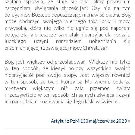
szatana, sprawia, że staje się ona jakby pośrednim
narzędziem uświęcania chrześcijan? Czy nie na tym
polega moc Boża, że dopuszczając nienawiść diabła, Bóg
może obdarzyć swojego wiernego taką łaską i mocą
z wysoka, która nie tylko nie ugnie się pod naporem
potęgi zła, ale jeszcze sam atak nieprzyjaciela rodzaju
ludzkiego uczyni narzędziem uobecniania się
przemieniającej i zbawiającej mocy Chrystusa?
Bóg jest większy od prześladowań. Większy nie tylko
w ten sposób, że kiedyś położy wszystkich swoich
nieprzyjaciół pod swoje stopy. Jest większy również
w ten sposób, że tych, którzy są Mu wierni, obdarza
męstwem większym niż cała przemoc świata
i rzeczywiście w ten sposób ich samych uświęca i czyni
ich narzędziami rozlewania się Jego łaski w świecie.
Artykuł z PzM 130 maj/czerwiec 2023 >