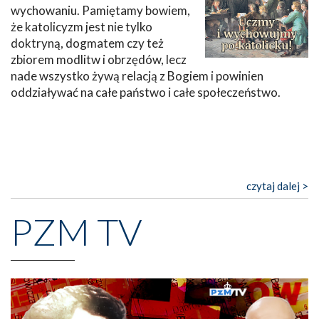
wychowaniu. Pamiętamy bowiem,
że katolicyzm jest nie tylko
doktryną, dogmatem czy też
zbiorem modlitw i obrzędów, lecz
nade wszystko żywą relacją z Bogiem i powinien
oddziaływać na całe państwo i całe społeczeństwo.
czytaj dalej >
PZM TV