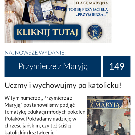
NAJNOWSZE WYDANIE:
149
Przymierze z Maryją
Uczmy i wychowujmy po katolicku!
W tym numerze „Przymierza z
Maryją” postanowiliśmy podjąć
tematykę edukacji młodych pokoleń
Polaków. Pokładamy nadzieję w
chrześcijańskim, czy też ściślej –
katolickim kształceniu i