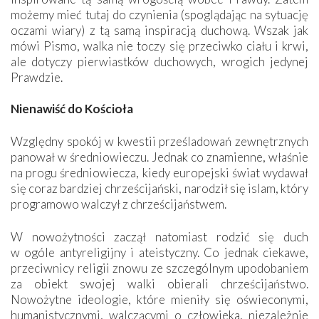
możemy mieć tutaj do czynienia (spoglądając na sytuację
oczami wiary) z tą samą inspiracją duchową. Wszak jak
mówi Pismo, walka nie toczy się przeciwko ciału i krwi,
ale dotyczy pierwiastków duchowych, wrogich jedynej
Prawdzie.
Nienawiść do Kościoła
Względny spokój w kwestii prześladowań zewnętrznych
panował w średniowieczu. Jednak co znamienne, właśnie
na progu średniowiecza, kiedy europejski świat wydawał
się coraz bardziej chrześcijański, narodził się islam, który
programowo walczył z chrześcijaństwem.
W nowożytności zaczął natomiast rodzić się duch
w ogóle antyreligijny i ateistyczny. Co jednak ciekawe,
przeciwnicy religii znowu ze szczególnym upodobaniem
za obiekt swojej walki obierali chrześcijaństwo.
Nowożytne ideologie, które mieniły się oświeconymi,
humanistycznymi, walczącymi o człowieka, niezależnie