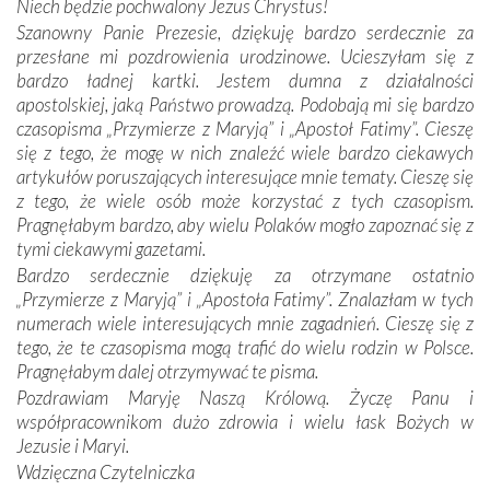
Niech będzie pochwalony Jezus Chrystus!
mieliśmy okazję przekonać się, że Maryja swoją opieką
Szanowny Panie Prezesie, dziękuję bardzo serdecznie za
otacza nie tylko nasz naród, lecz wszystkie nacje, które
przesłane mi pozdrowienia urodzinowe. Ucieszyłam się z
się Jej ufnie oddają, a także każdą osobę, która zawierza
bardzo ładnej kartki. Jestem dumna z działalności
Jej siebie oraz swych bliskich.
apostolskiej, jaką Państwo prowadzą. Podobają mi się bardzo
czasopisma „Przymierze z Maryją” i „Apostoł Fatimy”. Cieszę
Dzieje Portugalii to również historia wierności Bogu i
się z tego, że mogę w nich znaleźć wiele bardzo ciekawych
odstępstw, także w życiu władców. Trudne momenty w
artykułów poruszających interesujące mnie tematy. Cieszę się
wymiarze tak osobistym, jak i zbiorowym, przypominają o
z tego, że wiele osób może korzystać z tych czasopism.
konieczności ciągłego zabiegania o własną duszę i o łaskę
Pragnęłabym bardzo, aby wielu Polaków mogło zapoznać się z
Opatrzności. Wierność przynosi pomyślność –
tymi ciekawymi gazetami.
przynajmniej w życiu duchowym. Odstępstwo owocuje
Bardzo serdecznie dziękuję za otrzymane ostatnio
nieszczęściem i śmiercią. Te uniwersalne prawdy
„Przymierze z Maryją” i „Apostoła Fatimy”. Znalazłam w tych
przychodziły na myśl, gdy słuchaliśmy opowieści
numerach wiele interesujących mnie zagadnień. Cieszę się z
przewodników o portugalskich monarchach i wodzach,
tego, że te czasopisma mogą trafić do wielu rodzin w Polsce.
zwycięskich bitwach i nieszczęśliwych losach grzesznych
Pragnęłabym dalej otrzymywać te pisma.
kochanków.
Pozdrawiam Maryję Naszą Królową. Życzę Panu i
współpracownikom dużo zdrowia i wielu łask Bożych w
Byli tym razem pośród Apostołów Fatimy reprezentanci
Jezusie i Maryi.
każdego spośród żyjących pokoleń. Najmłodszy uczestnik
Wdzięczna Czytelniczka
liczył sobie 13 lat, zaś senior, pan Zdzisław – już 94.
–