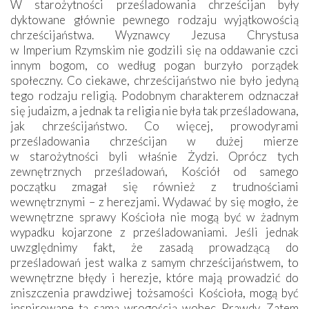
W starożytności prześladowania chrześcijan były
dyktowane głównie pewnego rodzaju wyjątkowością
chrześcijaństwa. Wyznawcy Jezusa Chrystusa
w Imperium Rzymskim nie godzili się na oddawanie czci
innym bogom, co według pogan burzyło porządek
społeczny. Co ciekawe, chrześcijaństwo nie było jedyną
tego rodzaju religią. Podobnym charakterem odznaczał
się judaizm, a jednak ta religia nie była tak prześladowana,
jak chrześcijaństwo. Co więcej, prowodyrami
prześladowania chrześcijan w dużej mierze
w starożytności byli właśnie Żydzi. Oprócz tych
zewnętrznych prześladowań, Kościół od samego
początku zmagał się również z trudnościami
wewnętrznymi – z herezjami. Wydawać by się mogło, że
wewnętrzne sprawy Kościoła nie mogą być w żadnym
wypadku kojarzone z prześladowaniami. Jeśli jednak
uwzględnimy fakt, że zasadą prowadzącą do
prześladowań jest walka z samym chrześcijaństwem, to
wewnętrzne błędy i herezje, które mają prowadzić do
zniszczenia prawdziwej tożsamości Kościoła, mogą być
inspirowane tą samą wrogością wobec Prawdy. Zatem