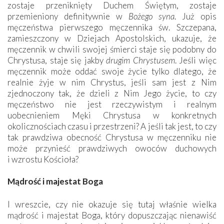
zostaje przeniknięty Duchem Świętym, zostaje
przemieniony definitywnie w
Bożego syna
. Już opis
męczeństwa pierwszego męczennika św. Szczepana,
zamieszczony w Dziejach Apostolskich, ukazuje, że
męczennik w chwili swojej śmierci staje się podobny do
Chrystusa, staje się jakby
drugim Chrystusem
. Jeśli więc
męczennik może oddać swoje życie tylko dlatego, że
realnie żyje w nim Chrystus, jeśli sam jest z Nim
zjednoczony tak, że dzieli z Nim Jego życie, to czy
męczeństwo nie jest rzeczywistym i realnym
uobecnieniem Męki Chrystusa w konkretnych
okolicznościach czasu i przestrzeni? A jeśli tak jest, to czy
tak prawdziwa obecność Chrystusa w męczenniku nie
może przynieść prawdziwych owoców duchowych
i wzrostu Kościoła?
Mądrość i majestat Boga
I wreszcie, czy nie okazuje się tutaj właśnie wielka
mądrość i majestat Boga, który dopuszczając nienawiść