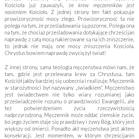
Kościoła już zauważyli, że
krew męczenników jest
nasieniem Kościoła
. Z jednej strony ten fakt pokazuje
prowizoryczność mocy złego. Prowizoryczność ta nie
polega na tym, że prześladowania są pozorne. Polega ona
na tym, że chociaż prześladowania dotykające chrześcijan
naprawdę z całą mocą nakierowane są na ich zniszczenie,
to jednak nie mają one mocy zniszczenia Kościoła.
Chrystus bowiem naprawdę zwyciężył świat!
Z innej strony, sama teologia męczeństwa mówi nam, że
tam, gdzie jest przelewana krew za Chrystusa, tam
Kościół jakby bardziej się uobecnia i realizuje. Męczennik
w starożytności był nazywany „świadkiem”. Męczeństwo
jest świadectwem nie tylko wiary rozumianej jako
przeświadczenie rozumu o prawdziwości Ewangelii, ale
też potwierdzeniem życia rzeczywistością
nadprzyrodzoną. Męczennik może oddać ziemskie życie,
bo jego życiem staje się prawdziwy i żywy Bóg, który jest
większy od śmierci. Ponadto akt męczeństwa jest aktem
konsekracji. Jest momentem, w którym chrześcijanin