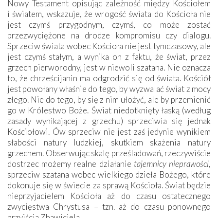
Nowy Testament opisując zależność między Kościołem
i światem, wskazuje, że wrogość świata do Kościoła nie
jest czymś przygodnym, czymś, co może zostać
przezwyciężone na drodze kompromisu czy dialogu.
Sprzeciw świata wobec Kościoła nie jest tymczasowy, ale
jest czymś stałym, a wynika on z faktu, że świat, przez
grzech pierworodny, jest w niewoli szatana. Nie oznacza
to, że chrześcijanin ma odgrodzić się od świata. Kościół
jest powołany właśnie do tego, by wyzwalać świat z mocy
złego. Nie do tego, by się z nim ułożyć, ale by przemienić
go w Królestwo Boże. Świat niedotknięty łaską (według
zasady wynikającej z grzechu) sprzeciwia się jednak
Kościołowi. Ów sprzeciw nie jest zaś jedynie wynikiem
słabości natury ludzkiej, skutkiem skażenia natury
grzechem. Obserwując skalę prześladowań, rzeczywiście
dostrzec możemy realne działanie
tajemnicy nieprawości
,
sprzeciw szatana wobec wielkiego dzieła Bożego, które
dokonuje się w świecie za sprawą Kościoła. Świat będzie
nieprzyjacielem Kościoła aż do czasu ostatecznego
zwycięstwa Chrystusa – tzn. aż do czasu ponownego
przyjścia Zbawiciela.