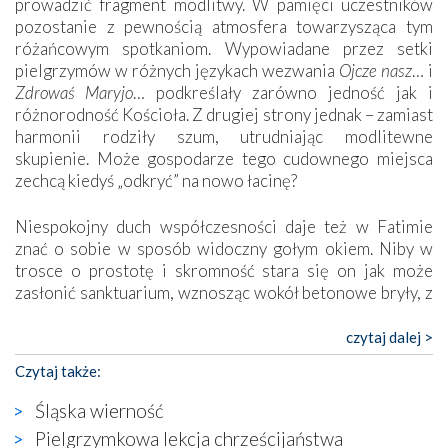
prowadzić fragment modlitwy. W pamięci uczestników
pozostanie z pewnością atmosfera towarzysząca tym
różańcowym spotkaniom. Wypowiadane przez setki
pielgrzymów w różnych językach wezwania
Ojcze nasz
… i
Zdrowaś Maryjo
… podkreślały zarówno jedność jak i
różnorodność Kościoła. Z drugiej strony jednak – zamiast
harmonii rodziły szum, utrudniając modlitewne
skupienie. Może gospodarze tego cudownego miejsca
zechcą kiedyś „odkryć” na nowo łacinę?
Niespokojny duch współczesności daje też w Fatimie
znać o sobie w sposób widoczny gołym okiem. Niby w
trosce o prostotę i skromność stara się on jak może
zasłonić sanktuarium, wznosząc wokół betonowe bryły, z
których niektóre nawet zostały poświęcone jako miejsca
katolickiego kultu. Tylko co wspólnego z żywą,
czytaj dalej >
autentyczną wiarą mogą mieć płaskie, szare bunkry albo
Czytaj także:
kaplice, w których Tabernakulum przypomina bardziej
skrzynkę na narzędzia? Albo co powiedzieć o ustawionym
Śląska wierność
tuż przy nowej bazylice wielkim krzyżu, na którym
Pielgrzymkowa lekcja chrześcijaństwa
zamiast Chrystusa umieszczono dziwaczną postać jakby