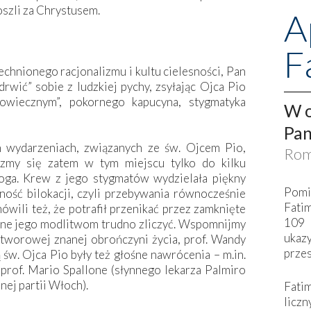
oszli za Chrystusem.
A
F
chnionego racjonalizmu i kultu cielesności, Pan
wić” sobie z ludzkiej pychy, zsyłając Ojca Pio
iowiecznym”, pokornego kapucyna, stygmatyka
W o
Pan
 wydarzeniach, związanych ze św. Ojcem Pio,
Rom
czmy się zatem w tym miejscu tylko do kilku
oga. Krew z jego stygmatów wydzielała piękny
Pomi
ność bilokacji, czyli przebywania równocześnie
Fati
ili też, że potrafił przenikać przez zamknięte
109 
ane jego modlitwom trudno zliczyć. Wspomnijmy
ukaz
tworowej znanej obrończyni życia, prof. Wandy
przes
 św. Ojca Pio były też głośne nawrócenia – m.in.
prof. Mario Spallone (słynnego lekarza Palmiro
nej partii Włoch).
Fati
liczn