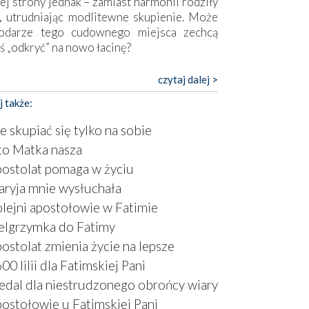
ej strony jednak – zamiast harmonii rodziły
, utrudniając modlitewne skupienie. Może
odarze tego cudownego miejsca zechcą
ś „odkryć” na nowo łacinę?
pokojny duch współczesności daje też w
czytaj dalej >
mie znać o sobie w sposób widoczny gołym
j także:
m. Niby w trosce o prostotę i skromność
a się on jak może zasłonić sanktuarium,
e skupiać się tylko na sobie
sząc wokół betonowe bryły, z których
o Matka nasza
óre nawet zostały poświęcone jako miejsca
ostolat pomaga w życiu
ickiego kultu. Tylko co wspólnego z żywą,
ntyczną wiarą mogą mieć płaskie, szare
ryja mnie wysłuchała
ry albo kaplice, w których Tabernakulum
lejni apostołowie w Fatimie
omina bardziej skrzynkę na narzędzia? Albo
elgrzymka do Fatimy
owiedzieć o ustawionym tuż przy nowej
ostolat zmienia życie na lepsze
lice wielkim krzyżu, na którym zamiast
stusa umieszczono dziwaczną postać jakby
00 lilii dla Fatimskiej Pani
tą ze starożytnych hieroglifów? W
dal dla niestrudzonego obrońcy wiary
rowym kontekście naszych czasów to raczej
ostołowie u Fatimskiej Pani
atura niż godny wizerunek Zbawiciela…