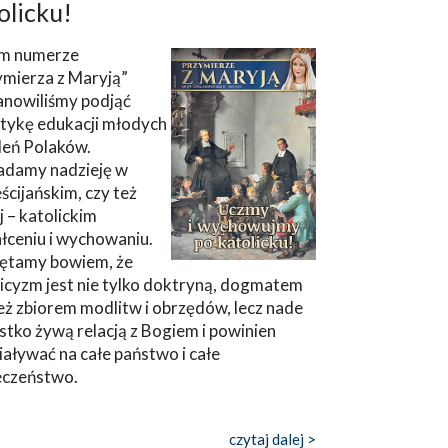
olicku!
m numerze
ymierza z Maryją”
anowiliśmy podjąć
tykę edukacji młodych
leń Polaków.
adamy nadzieję w
ścijańskim, czy też
ej – katolickim
łceniu i wychowaniu.
ętamy bowiem, że
icyzm jest nie tylko doktryną, dogmatem
eż zbiorem modlitw i obrzędów, lecz nade
tko żywą relacją z Bogiem i powinien
aływać na całe państwo i całe
eczeństwo.
czytaj dalej >