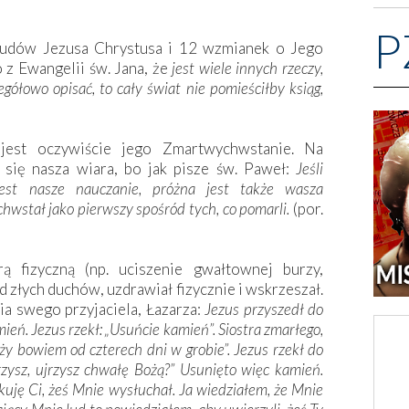
P
cudów Jezusa Chrystusa i 12 wzmianek o Jego
 z Ewangelii św. Jana, że
jest wiele innych rzeczy,
egółowo opisać, to cały świat nie pomieściłby ksiąg,
jest oczywiście jego Zmartwychwstanie. Na
się nasza wiara, bo jak pisze św. Paweł:
Jeśli
est nasze nauczanie, próżna jest także wasza
hwstał jako pierwszy
spośród tych, co pomarli.
(por.
 fizyczną (np. uciszenie gwałtownej burzy,
 złych duchów, uzdrawiał fizycznie i wskrzeszał.
ia swego przyjaciela, Łazarza:
Jezus przyszedł do
mień. Jezus rzekł: „Usuńcie kamień”. Siostra zmarłego,
eży bowiem od czterech dni w grobie”. Jezus rzekł do
erzysz, ujrzysz chwałę Bożą?” Usunięto więc kamień.
iękuję Ci, żeś Mnie wysłuchał. Ja wiedziałem, że Mnie