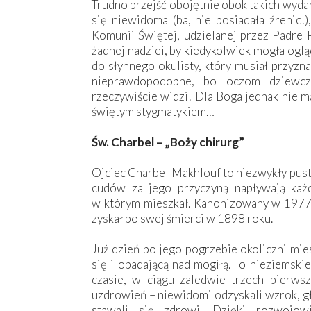
Trudno przejść obojętnie obok takich wydar
się niewidoma (ba, nie posiadała źrenic!)
Komunii Świętej, udzielanej przez Padre 
żadnej nadziei, by kiedykolwiek mogła ogl
do słynnego okulisty, który musiał przyzn
nieprawdopodobne, bo oczom dziewcz
rzeczywiście widzi! Dla Boga jednak nie m
świętym stygmatykiem…
Św. Charbel – „Boży chirurg”
Ojciec Charbel Makhlouf to niezwykły puste
cudów za jego przyczyną napływają każ
w którym mieszkał. Kanonizowany w 1977 
zyskał po swej śmierci w 1898 roku.
Już dzień po jego pogrzebie okoliczni mie
się i opadającą nad mogiłą. To nieziemski
czasie, w ciągu zaledwie trzech pierws
uzdrowień – niewidomi odzyskali wzrok, głu
stawali się zdrowi. Dzięki rozwojowi