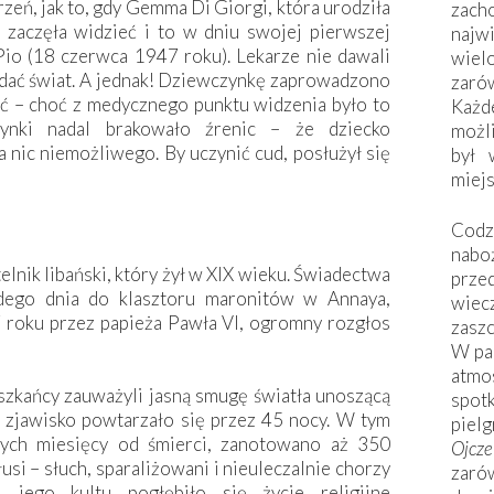
zeń, jak to, gdy Gemma Di Giorgi, która urodziła
zac
, zaczęła widzieć i to w dniu swojej pierwszej
naj
Pio (18 czerwca 1947 roku). Lekarze nie dawali
wiel
ądać świat. A jednak! Dziewczynkę zaprowadzono
zarów
ać – choć z medycznego punktu widzenia było to
Każd
ynki nadal brakowało źrenic – że dziecko
możli
a nic niemożliwego. By uczynić cud, posłużył się
był 
miej
Codzi
nabo
lnik libański, który żył w XIX wieku. Świadectwa
prze
dego dnia do klasztoru maronitów w Annaya,
wiec
roku przez papieża Pawła VI, ogromny rozgłos
zaszc
W pa
atmo
szkańcy zauważyli jasną smugę światła unoszącą
spo
e zjawisko powtarzało się przez 45 nocy. W tym
piel
zych miesięcy od śmierci, zanotowano aż 350
Ojcz
si – słuch, sparaliżowani i nieuleczalnie chorzy
zarów
 jego kultu pogłębiło się życie religijne