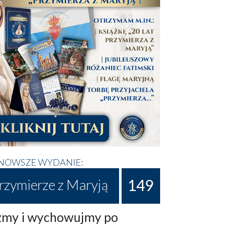
NOWSZE WYDANIE:
149
rzymierze z Maryją
my i wychowujmy po