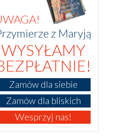
UWAGA!
Przymierze z Maryją
WYSYŁAMY
BEZPŁATNIE!
Zamów dla siebie
Zamów dla bliskich
Wesprzyj nas!