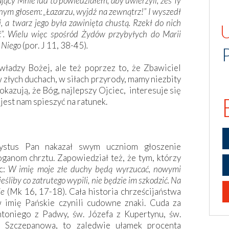
jący Mnie lud to powiedziałem, aby uwierzyli, żeś Ty
nym głosem: „Łazarzu, wyjdź na zewnątrz!” I wyszedł
, a twarz jego była zawinięta chustą. Rzekł do nich
ić”. Wielu więc spośród Żydów przybyłych do Marii
w Niego
(por. J 11, 38-45)
.
władzy Bożej, ale też poprzez to, że Zbawiciel
 złych duchach, w siłach przyrody, mamy niezbity
okazują, że Bóg, najlepszy Ojciec, interesuje się
jest nam spieszyć na ratunek.
ystus Pan nakazał swym uczniom głoszenie
oganom chrztu. Zapowiedział też, że tym, którzy
c:
W imię moje złe duchy będą wyrzucać, nowymi
eśliby co zatrutego wypili, nie będzie im szkodzić. Na
ie
(Mk 16, 17-18). Cała historia chrześcijaństwa
w imię Pańskie czynili cudowne znaki. Cuda za
toniego z Padwy, św. Józefa z Kupertynu, św.
ze Szczepanowa, to zaledwie ułamek procenta