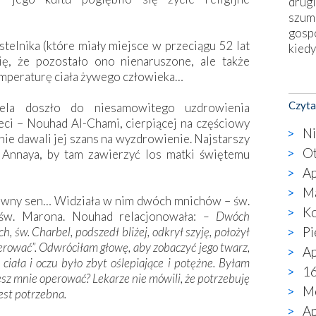
drugi
szum
gosp
stelnika (które miały miejsce w przeciągu 52 lat
kiedy
ię, że pozostało ono nienaruszone, ale także
emperaturę ciała żywego człowieka…
Nies
Fati
Czyta
a doszło do niesamowitego uzdrowienia
okie
zieci – Nouhad Al-Chami, cierpiącej na częściowy
star
Ni
e nie dawali jej szans na wyzdrowienie. Najstarszy
wzno
Ot
 Annaya, by tam zawierzyć los matki świętemu
niekt
Ap
katol
aute
Ma
downy sen… Widziała w nim dwóch mnichów – św.
bunk
Ko
 św. Marona. Nouhad relacjonowała:
– Dwóch
przyp
Pi
, św. Charbel, podszedł bliżej, odkrył szyję, położył
co p
perować”. Odwróciłam głowę, aby zobaczyć jego twarz,
Ap
bazy
 ciała i oczu było zbyt oślepiające i potężne. Byłam
Chry
16
esz mnie operować? Lekarze nie mówili, że potrzebuję
wyję
Me
jest potrzebna.
kultu
Ap
karyk