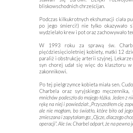
bliskowschodnich chrześcijan.
Podczas kilkukrotnych ekshumacji ciała pu
po jego śmierci!) nie tylko okazywało s
wydzielało krew i pot oraz zachowywało t
W 1993 roku za sprawą św. Charbel
pięćdziesięcioletniej kobiety, matki 12 d
paraliż i obstrukcję arterii szyjnej. Lekarz
syn chorej udał się więc do klasztoru w
zakonnikowi.
Po tej pielgrzymce kobieta miała sen. Cu
Charbela oraz syryjskiego męczennika,
mnichów podeszło do mojego łóżka. Jeden z nich
rękę na niej i powiedział: „Przyszedłem cię zo
ale nie mogłam, bo światło, które biło od jego
zmieszana i zapytałam go: „Ojcze, dlaczego chc
operacji”. Ale św. Charbel odparł, że na pewno 