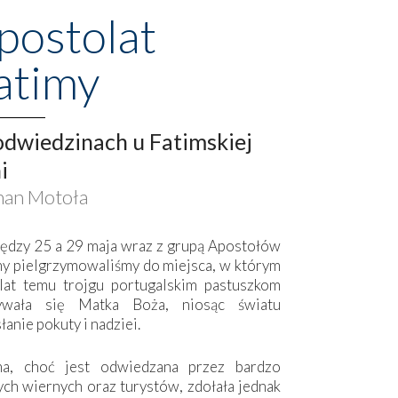
postolat
atimy
dwiedzinach u Fatimskiej
i
an Motoła
ędzy 25 a 29 maja wraz z grupą Apostołów
my pielgrzymowaliśmy do miejsca, w którym
lat temu trojgu portugalskim pastuszkom
ywała się Matka Boża, niosąc światu
łanie pokuty i nadziei.
ma, choć jest odwiedzana przez bardzo
ych wiernych oraz turystów, zdołała jednak