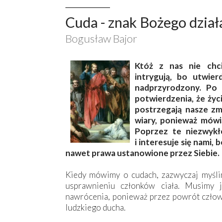
Cuda - znak Bożego dział
Bogusław Bajor
K
tóż z nas nie chc
intrygują, bo utwier
nadprzyrodzony. Po
potwierdzenia, że życi
postrzegają nasze zm
wiary, ponieważ mówi
Poprzez te niezwykł
i interesuje się nami,
nawet prawa ustanowione przez Siebie.
Kiedy mówimy o cudach, zazwyczaj myślim
usprawnieniu członków ciała. Musimy 
nawrócenia, ponieważ przez powrót człow
ludzkiego ducha.