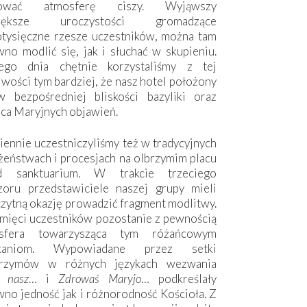
hować atmosferę ciszy. Wyjąwszy
większe uroczystości gromadzące
otysięczne rzesze uczestników, można tam
no modlić się, jak i słuchać w skupieniu.
ego dnia chętnie korzystaliśmy z tej
wości tym bardziej, że nasz hotel położony
w bezpośredniej bliskości bazyliki oraz
sca Maryjnych objawień.
ennie uczestniczyliśmy też w tradycyjnych
żeństwach i procesjach na olbrzymim placu
d sanktuarium. W trakcie trzeciego
zoru przedstawiciele naszej grupy mieli
zytną okazję prowadzić fragment modlitwy.
mięci uczestników pozostanie z pewnością
sfera towarzysząca tym różańcowym
tkaniom. Wypowiadane przez setki
grzymów w różnych językach wezwania
e nasz
… i
Zdrowaś Maryjo
… podkreślały
no jedność jak i różnorodność Kościoła. Z