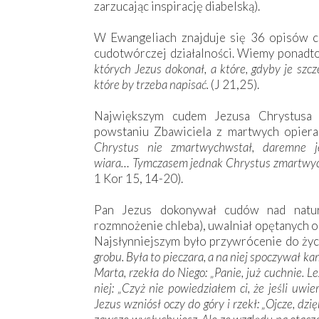
zarzucając inspirację diabelską).
W Ewangeliach znajduje się 36 opisów 
cudotwórczej działalności. Wiemy ponadto
których Jezus dokonał, a które, gdyby je szcz
które by trzeba napisać.
(J 21,25).
Największym cudem Jezusa Chrystusa 
powstaniu Zbawiciela z martwych opiera 
Chrystus nie zmartwychwstał, daremne j
wiara…
Tymczasem jednak Chrystus zmartwyc
1 Kor 15, 14-20).
Pan Jezus dokonywał cudów nad naturą
rozmnożenie chleba), uwalniał opętanych od
Najsłynniejszym było przywrócenie do życ
grobu. Była to pieczara, a na niej spoczywał ka
Marta, rzekła do Niego: „Panie, już cuchnie. L
niej: „Czyż nie powiedziałem ci, że jeśli uwi
Jezus wzniósł oczy do góry i rzekł: „Ojcze, dz