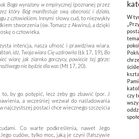
kat
nak Boga wyrażony w empirycznej
(poznanej przez
rzez który Bóg manifestuje swą obecność i działa,
W ty
ogu z człowiekiem.
Innymi słowy cud, to niezwykły
„Prz
dkiem stworzenia (św. Tomasz z Akwinu), a dzięki
post
oskę o człowieka.
tema
zysta intencja, nasza ufność i prawdziwa wiara.
poko
stań, idź, Twoja wiara Cię uzdrowiła
(Łk 17, 19),
Bo
Pokł
ć wiarę jak ziarnko gorczycy, powiecie tej górze:
chrze
emożliwego nie będzie dla was
(Mt 17, 20).
ściśl
kszta
Pami
katol
to, by go potępić, lecz żeby go zbawić (por. J
czy t
bawienia, a wcześniej wezwał do naśladowania
wszys
 w najczystszej postaci chce wiecznego szczęścia
oddzi
społ
cudami. Co warte podkreślenia, nawet Jego
ego cudów, tylko moc, jaką je czyni (fałszywie