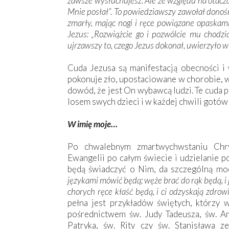
zawsze wysłuchujesz. Ale ze względu na otacza
Mnie posłał”. To powiedziawszy zawołał donoś
zmarły, mając nogi i ręce powiązane opaskami
Jezus: „Rozwiążcie go i pozwólcie mu chodz
ujrzawszy to, czego Jezus dokonał, uwierzyło 
Cuda Jezusa są manifestacją obecności i 
pokonuje zło, upostaciowane w chorobie, w
dowód, że jest On wybawcą ludzi. Te cuda p
losem swych dzieci i w każdej chwili gotów 
W imię moje…
Po chwalebnym zmartwychwstaniu Chr
Ewangelii po całym świecie i udzielanie p
będą świadczyć o Nim, da szczególną mo
językami mówić będą; węże brać do rąk będą, i j
chorych ręce kłaść będą, i ci odzyskają zdrow
pełna jest przykładów świętych, którzy 
pośrednictwem św. Judy Tadeusza, św. An
Patryka, św. Rity czy św. Stanisława 