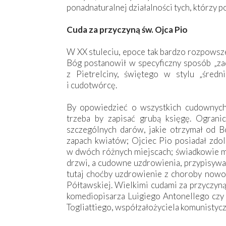
ponadnaturalnej działalności tych, którzy p
Cuda za przyczyną św. Ojca Pio
W XX stuleciu, epoce tak bardzo rozpowsze
Bóg postanowił w specyficzny sposób „zadr
z Pietrelciny, świętego w stylu „średn
i cudotwórcę.
By opowiedzieć o wszystkich cudownych
trzeba by zapisać grubą księgę. Ograni
szczególnych darów, jakie otrzymał od B
zapach kwiatów; Ojciec Pio posiadał zdol
w dwóch różnych miejscach; świadkowie mów
drzwi, a cudowne uzdrowienia, przypisyw
tutaj choćby uzdrowienie z choroby nowo
Półtawskiej. Wielkimi cudami za przyczyną
komediopisarza Luigiego Antonellego czy 
Togliattiego, współzałożyciela komunistycz