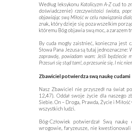
Według leksykonu
Katolicyzm A-Z
cud to
z
doświadczenie)
rzeczywistości świata, pop
objawiając swą Miłość w celu nawiązania dial
znak, który dzieje się poza wszelkim porzą
któremu Bóg objawia swą moc, a zarazem tr
By cuda mogły zaistnieć, konieczna jest c
Słowa Pana Jezusa są tutaj jednoznaczne:
W
zaprawdę, powiadam wam: Jeśli będziecie mie
Przesuń się stąd tam!, a przesunie się. I nic ni
Zbawiciel potwierdza swą naukę cudami
Nasz Zbawiciel nie przyszedł na świat po 
12,47). Oddał swoje życie dla naszego z
Siebie. On – Droga, Prawda, Życie i Miłość
wszystkich ludzi.
Bóg-Człowiek potwierdzał Swą naukę 
wrogowie, faryzeusze, nie kwestionowali J