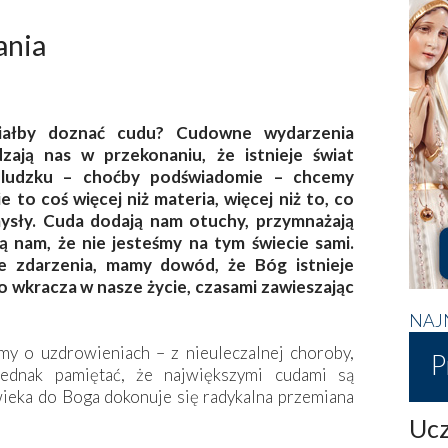
ania
iałby doznać cudu? Cudowne wydarzenia
dzają nas w przekonaniu, że istnieje świat
 ludzku – choćby podświadomie – chcemy
e to coś więcej niż materia, więcej niż to, co
ysły. Cuda dodają nam otuchy, przymnażają
ą nam, że nie jesteśmy na tym świecie sami.
e zdarzenia, mamy dowód, że Bóg istnieje
 bo wkracza w nasze życie, czasami zawieszając
NAJ
y o uzdrowieniach – z nieuleczalnej choroby,
P
jednak pamiętać, że największymi cudami są
ieka do Boga dokonuje się radykalna przemiana
Ucz