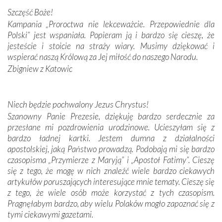
Podczas tej kilkudniowej wyprawy na każdym kroku
Szczęść Boże!
spotykaliśmy się z serdeczną otwartością
Kampania „Proroctwa nie lekceważcie. Przepowiednie dla
Portugalczyków. Podziwialiśmy ich ludową sztukę i
Polski” jest wspaniała. Popieram ją i bardzo się cieszę, że
zwyczaje. Mimo że nasze kraje są od siebie bardzo
jesteście i stoicie na straży wiary. Musimy dziękować i
oddalone, w żaden sposób nie czuliśmy się obco.
wspierać naszą Królową za Jej miłość do naszego Narodu.
Sprawiła to oczywiście sama Matka Boża, ale też
Zbigniew z Katowic
kulturowa bliskość biorąca swój początek w naszej
wspólnej wierze. Podczas wyjazdów do historycznych
miejsc, które znalazły się na trasie naszej pielgrzymki,
Niech będzie pochwalony Jezus Chrystus!
mieliśmy okazję przekonać się, że Maryja swoją opieką
Szanowny Panie Prezesie, dziękuję bardzo serdecznie za
otacza nie tylko nasz naród, lecz wszystkie nacje, które
przesłane mi pozdrowienia urodzinowe. Ucieszyłam się z
się Jej ufnie oddają, a także każdą osobę, która zawierza
bardzo ładnej kartki. Jestem dumna z działalności
Jej siebie oraz swych bliskich.
apostolskiej, jaką Państwo prowadzą. Podobają mi się bardzo
czasopisma „Przymierze z Maryją” i „Apostoł Fatimy”. Cieszę
Dzieje Portugalii to również historia wierności Bogu i
się z tego, że mogę w nich znaleźć wiele bardzo ciekawych
odstępstw, także w życiu władców. Trudne momenty w
artykułów poruszających interesujące mnie tematy. Cieszę się
wymiarze tak osobistym, jak i zbiorowym, przypominają o
z tego, że wiele osób może korzystać z tych czasopism.
konieczności ciągłego zabiegania o własną duszę i o łaskę
Pragnęłabym bardzo, aby wielu Polaków mogło zapoznać się z
Opatrzności. Wierność przynosi pomyślność –
tymi ciekawymi gazetami.
przynajmniej w życiu duchowym. Odstępstwo owocuje