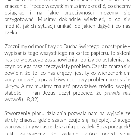
znaczenie. Przede wszystkim musimy określić, co chcemy
osiągnąć i na jakie przeciwności możemy się
przygotować. Musimy dokładnie wiedzieć, o co się
modlić, jakich sytuacji unikać, do jakich dążyć i co nas
czeka.
Zacznijmy od modlitwy do Ducha Świętego, a następnie –
wypisania tego wszystkiego na kartce papieru. To skłoni
nas do głębszego zastanowienia i zbliży do ustalenia, na
czym polega nasz rzeczywisty problem. Często zdarza się
bowiem, że to, co nas dręczy, jest tylko wierzchołkiem
góry lodowej, a prawdziwy duchowy problem pozostaje
ukryty. A my musimy znaleźć prawdziwe źródło swojej
słabości – Pan Jezus uczył przecież, że
prawda nas
wyzwoli
(J 8,32).
Stworzenie planu działania pozwala nam na wyjście ze
strefy chaosu, gdzie szatan czuje się najlepiej. Dlatego
wprowadźmy w nasze działania porządek. Boży porządek!
Jeśli zauważymy, że zadanie, które przed sobą