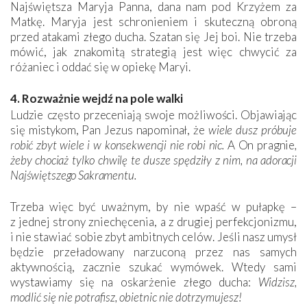
Najświętsza Maryja Panna, dana nam pod Krzyżem za
Matkę. Maryja jest schronieniem i skuteczną obroną
przed atakami złego ducha. Szatan się Jej boi. Nie trzeba
mówić, jak znakomitą strategią jest więc chwycić za
różaniec i oddać się w opiekę Maryi.
4. Rozważnie wejdź na pole walki
Ludzie często przeceniają swoje możliwości. Objawiając
się mistykom, Pan Jezus napominał, że
wiele dusz próbuje
robić zbyt wiele i w konsekwencji nie robi nic.
A On pragnie
,
żeby chociaż tylko chwilę te dusze spędziły z nim, na adoracji
Najświętszego Sakramentu.
Trzeba więc być uważnym, by nie wpaść w pułapkę –
z jednej strony zniechęcenia, a z drugiej perfekcjonizmu,
i nie stawiać sobie zbyt ambitnych celów. Jeśli nasz umysł
będzie przeładowany narzuconą przez nas samych
aktywnością, zacznie szukać wymówek. Wtedy sami
wystawiamy się na oskarżenie złego ducha:
Widzisz,
modlić się nie potrafisz, obietnic nie dotrzymujesz!