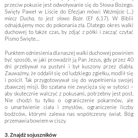
przeciw pokusie jest odwoływanie się do Słowa Bożego.
Święty Paweł w Liście do Efezjan mówi:
Weźmijcie
(…)
miecz Ducha, to jest słowo Boże
(Ef 6,17). W Biblii
odnajdujemy moc do pokonania zła. Dlatego okres walki
duchowej to także czas, by zdjąć z półki i zacząć czytać
Pismo Święte…
Punktem odniesienia dla naszej walki duchowej powinien
być sposób, w jaki prowadził ją Pan Jezus, gdy przez 40
dni przebywał na pustyni i był kuszony przez diabła.
Zauważmy, że oddalił się od ludzkiego zgiełku, modlił się
i pościł. Tak przygotowywał się do wypełnienia swojej
zbawczej misji. Bo szatana nie zwycięża się w sytości –
aby skutecznie walczyć z pokusami, potrzebny jest post.
Nie chodzi tu tylko o ograniczenie pokarmów, ale
o umartwienie ciała i zmysłów, ograniczenie liczby
bodźców, którymi zalewa nas współczesny świat. Bóg
przemawia bowiem w ciszy.
3. Znajdź sojuszników