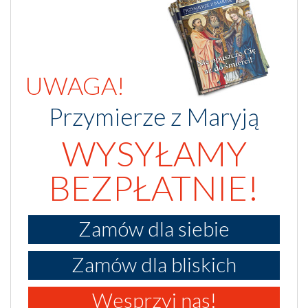
UWAGA!
Przymierze z Maryją
WYSYŁAMY
BEZPŁATNIE!
Zamów dla siebie
Zamów dla bliskich
Wesprzyj nas!