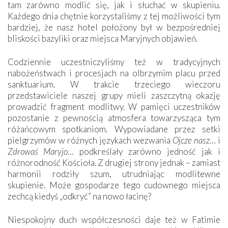
tam zarówno modlić się, jak i słuchać w skupieniu.
Każdego dnia chętnie korzystaliśmy z tej możliwości tym
bardziej, że nasz hotel położony był w bezpośredniej
bliskości bazyliki oraz miejsca Maryjnych objawień.
Codziennie uczestniczyliśmy też w tradycyjnych
nabożeństwach i procesjach na olbrzymim placu przed
sanktuarium. W trakcie trzeciego wieczoru
przedstawiciele naszej grupy mieli zaszczytną okazję
prowadzić fragment modlitwy. W pamięci uczestników
pozostanie z pewnością atmosfera towarzysząca tym
różańcowym spotkaniom. Wypowiadane przez setki
pielgrzymów w różnych językach wezwania
Ojcze nasz
… i
Zdrowaś Maryjo
… podkreślały zarówno jedność jak i
różnorodność Kościoła. Z drugiej strony jednak – zamiast
harmonii rodziły szum, utrudniając modlitewne
skupienie. Może gospodarze tego cudownego miejsca
zechcą kiedyś „odkryć” na nowo łacinę?
Niespokojny duch współczesności daje też w Fatimie