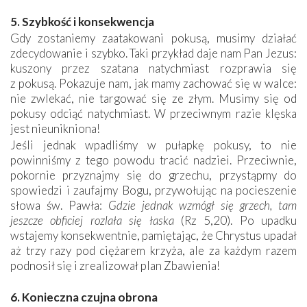
5. Szybkość i konsekwencja
Gdy zostaniemy zaatakowani pokusą, musimy działać
zdecydowanie i szybko. Taki przykład daje nam Pan Jezus:
kuszony przez szatana natychmiast rozprawia się
z pokusą. Pokazuje nam, jak mamy zachować się w walce:
nie zwlekać, nie targować się ze złym. Musimy się od
pokusy odciąć natychmiast. W przeciwnym razie klęska
jest nieunikniona!
Jeśli jednak wpadliśmy w pułapkę pokusy, to nie
powinniśmy z tego powodu tracić nadziei. Przeciwnie,
pokornie przyznajmy się do grzechu, przystąpmy do
spowiedzi i zaufajmy Bogu, przywołując na pocieszenie
słowa św. Pawła:
Gdzie jednak wzmógł się grzech, tam
jeszcze obficiej rozlała się łaska
(Rz 5,20). Po upadku
wstajemy konsekwentnie, pamiętając, że Chrystus upadał
aż trzy razy pod ciężarem krzyża, ale za każdym razem
podnosił się i zrealizował plan Zbawienia!
6. Konieczna czujna obrona