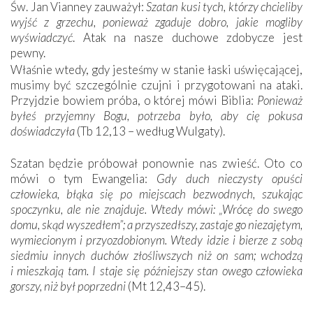
Św. Jan Vianney zauważył:
Szatan kusi tych, którzy chcieliby
wyjść z grzechu, ponieważ zgaduje dobro, jakie mogliby
wyświadczyć
. Atak na nasze duchowe zdobycze jest
pewny.
Właśnie wtedy, gdy jesteśmy w stanie łaski uświęcającej,
musimy być szczególnie czujni i przygotowani na ataki.
Przyjdzie bowiem próba, o której mówi Biblia:
Ponieważ
byłeś przyjemny Bogu, potrzeba było, aby cię pokusa
doświadczyła
(Tb 12,13 – według Wulgaty).
Szatan będzie próbował ponownie nas zwieść. Oto co
mówi o tym Ewangelia:
Gdy duch nieczysty opuści
człowieka, błąka się po miejscach bezwodnych, szukając
spoczynku, ale nie znajduje. Wtedy mówi: „Wrócę do swego
domu, skąd wyszedłem”; a przyszedłszy, zastaje go niezajętym,
wymiecionym i przyozdobionym. Wtedy idzie i bierze z sobą
siedmiu innych duchów złośliwszych niż on sam; wchodzą
i mieszkają tam. I staje się późniejszy stan owego człowieka
gorszy, niż był poprzedni
(Mt 12,43–45).