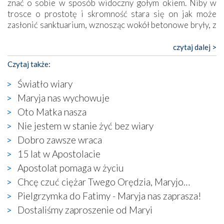
znać o sobie w sposób widoczny gołym okiem. Niby w
trosce o prostotę i skromność stara się on jak może
zasłonić sanktuarium, wznosząc wokół betonowe bryły, z
których niektóre nawet zostały poświęcone jako miejsca
katolickiego kultu. Tylko co wspólnego z żywą,
czytaj dalej >
autentyczną wiarą mogą mieć płaskie, szare bunkry albo
Czytaj także:
kaplice, w których Tabernakulum przypomina bardziej
skrzynkę na narzędzia? Albo co powiedzieć o ustawionym
Światło wiary
tuż przy nowej bazylice wielkim krzyżu, na którym
Maryja nas wychowuje
zamiast Chrystusa umieszczono dziwaczną postać jakby
Oto Matka nasza
wyjętą ze starożytnych hieroglifów? W kulturowym
kontekście naszych czasów to raczej karykatura niż godny
Nie jestem w stanie żyć bez wiary
wizerunek Zbawiciela…
Dobro zawsze wraca
Zatem nawet w bezpośrednim otoczeniu sanktuarium
15 lat w Apostolacie
naocznie przekonaliśmy się, że wewnątrz Kościoła toczy
Apostolat pomaga w życiu
się ogromna walka o kształt katolicyzmu i o serca
wierzących. Do czego to zmaganie może prowadzić,
Chcę czuć ciężar Twego Orędzia, Maryjo…
widzieliśmy w urokliwym, niewielkim mieście Obidos,
Pielgrzymka do Fatimy - Maryja nas zaprasza!
gdzie w miejscu dawnego kościoła działa dzisiaj…
Dostaliśmy zaproszenie od Maryi
księgarnia.