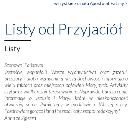
wszystkie z działu Apostolat Fatimy >
Nasze pielgrzymkowe wyprawy, których celem były
wspaniałe klasztory w miasteczku Alcobaça czy w Batalhi,
przeniosły nas do czasów, gdy świątynie bez wątpienia
Listy od Przyjaciół
wznoszono na chwałę Bożą, na przykład – w podzięce za
Opatrznościową pomoc w wygranej bitwie o
niepodległość kraju. Zachwyt budziła potężna, a zarazem
misterna architektura tych monumentalnych dzieł,
Listy
wspaniałe zdobienia, dbałość ich twórców o detale,
połączenie talentów z wytrwałością i pracowitością
Szanowni Państwo!
budowniczych.
Jesteście wspaniali! Wasze wydawnictwa oraz gazetki,
broszury i ulotki wzmacniają naszą duchowość i informują o
Podążyliśmy też śladami fatimskich wizjonerów – Łucji
wielu faktach oraz miejscach objawień Maryjnych. Artykuły
dos Santos oraz świętych Hiacynty i Franciszka Marto.
czytam z wielkim zainteresowaniem. Naprawdę bardzo cenię
Modliliśmy się przy ich grobach. Odprawiliśmy Drogę
informacje o Jezusie i Maryi, które w nieskończoność
Krzyżową w ich rodzinnych stronach, odwiedziliśmy
otwierają serca. Pamiętamy w modlitwie o Waszej pracy.
domy, w których żyli.
Pozdrawiam gorąco Pana Prezesa i cały zespół redakcyjny!
Anna ze Zgierza
W miejscu objawień Matki Bożej zapaliliśmy świece
przywiezione wraz z intencjami powierzonymi nam przez
Darczyńców w ramach akcji „Twoje światło w Fatimie”.