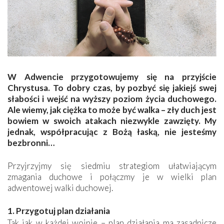
W Adwencie przygotowujemy się na przyjście
Chrystusa. To dobry czas, by pozbyć się jakiejś swej
słabości i wejść na wyższy poziom życia duchowego.
Ale wiemy, jak ciężka to może być walka – zły duch jest
bowiem w swoich atakach niezwykle zawzięty. My
jednak, współpracując z Bożą łaską, nie jesteśmy
bezbronni…
Przyjrzyjmy się siedmiu strategiom ułatwiającym
zmagania duchowe i połączmy je w wielki plan
adwentowej walki duchowej.
1. Przygotuj plan działania
Tak jak w każdej wojnie – plan działania ma zasadnicze