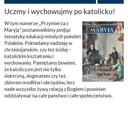
Uczmy i wychowujmy po katolicku!
W tym numerze „Przymierza z
Maryją” postanowiliśmy podjąć
tematykę edukacji młodych pokoleń
Polaków. Pokładamy nadzieję w
chrześcijańskim, czy też ściślej –
katolickim kształceniu i
wychowaniu. Pamiętamy bowiem,
że katolicyzm jest nie tylko
doktryną, dogmatem czy też
zbiorem modlitw i obrzędów, lecz
nade wszystko żywą relacją z Bogiem i powinien
oddziaływać na całe państwo i całe społeczeństwo.