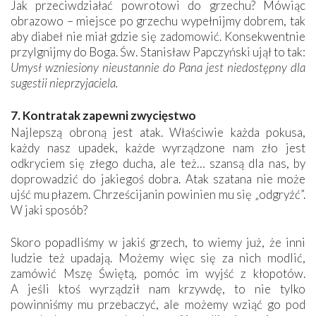
Jak przeciwdziałać powrotowi do grzechu? Mówiąc
obrazowo – miejsce po grzechu wypełnijmy dobrem, tak
aby diabeł nie miał gdzie się zadomowić. Konsekwentnie
przylgnijmy do Boga. Św. Stanisław Papczyński ujął to tak:
Umysł wzniesiony nieustannie do Pana jest niedostępny dla
sugestii nieprzyjaciela.
7. Kontratak zapewni zwycięstwo
Najlepszą obroną jest atak. Właściwie każda pokusa,
każdy nasz upadek, każde wyrządzone nam zło jest
odkryciem się złego ducha, ale też… szansą dla nas, by
doprowadzić do jakiegoś dobra. Atak szatana nie może
ujść mu płazem. Chrześcijanin powinien mu się „odgryźć”.
W jaki sposób?
Skoro popadliśmy w jakiś grzech, to wiemy już, że inni
ludzie też upadają. Możemy więc się za nich modlić,
zamówić Mszę Świętą, pomóc im wyjść z kłopotów.
A jeśli ktoś wyrządził nam krzywdę, to nie tylko
powinniśmy mu przebaczyć, ale możemy wziąć go pod