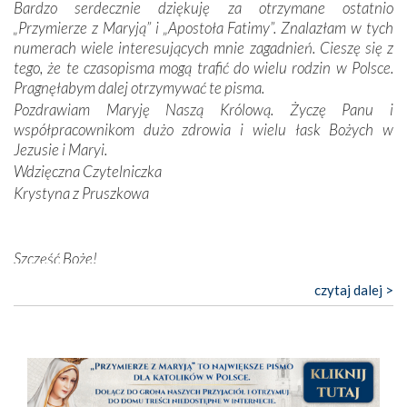
Bardzo serdecznie dziękuję za otrzymane ostatnio
nieszczęściem i śmiercią. Te uniwersalne prawdy
„Przymierze z Maryją” i „Apostoła Fatimy”. Znalazłam w tych
przychodziły na myśl, gdy słuchaliśmy opowieści
numerach wiele interesujących mnie zagadnień. Cieszę się z
przewodników o portugalskich monarchach i wodzach,
tego, że te czasopisma mogą trafić do wielu rodzin w Polsce.
zwycięskich bitwach i nieszczęśliwych losach grzesznych
Pragnęłabym dalej otrzymywać te pisma.
kochanków.
Pozdrawiam Maryję Naszą Królową. Życzę Panu i
współpracownikom dużo zdrowia i wielu łask Bożych w
Byli tym razem pośród Apostołów Fatimy reprezentanci
Jezusie i Maryi.
każdego spośród żyjących pokoleń. Najmłodszy uczestnik
Wdzięczna Czytelniczka
liczył sobie 13 lat, zaś senior, pan Zdzisław – już 94.
–
Krystyna z Pruszkowa
Całe życie marzyłem, by tu przyjechać
– przyznał w
rozmowie.
Nasza pielgrzymka nie byłaby tak bogata w duchową treść
Szczęść Boże!
bez obecności duszpasterza – księdza Krzysztofa.
Bardzo dziękuję za przysyłanie mi „Przymierza z Maryją”. Jest
czytaj dalej >
Oprócz zapewnienia nam możliwości codziennego
to pismo, które bardzo sobie cenię i szanuję. Redagujecie
wysłuchania Mszy Świętej, dawał on wyrazy swej
ciekawe artykuły. Zawsze czekam na nowe numery i pragnę
niezwykłej czci dla Matki Bożej śpiewem
Godzinek
i
poinformować, że zawsze będę Was wspierać. Niech Pan Bóg
pięknych pieśni.
nas prowadzi!
Barbara
Każdy z nas przywiózł Matce Bożej bagaż własnych