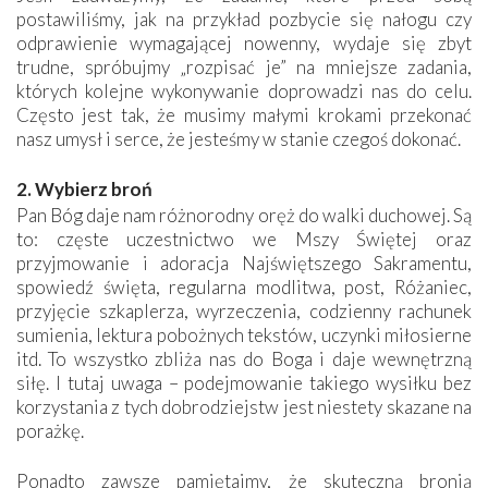
postawiliśmy, jak na przykład pozbycie się nałogu czy
odprawienie wymagającej nowenny, wydaje się zbyt
trudne, spróbujmy „rozpisać je” na mniejsze zadania,
których kolejne wykonywanie doprowadzi nas do celu.
Często jest tak, że musimy małymi krokami przekonać
nasz umysł i serce, że jesteśmy w stanie czegoś dokonać.
2. Wybierz broń
Pan Bóg daje nam różnorodny oręż do walki duchowej. Są
to: częste uczestnictwo we Mszy Świętej oraz
przyjmowanie i adoracja Najświętszego Sakramentu,
spowiedź święta, regularna modlitwa, post, Różaniec,
przyjęcie szkaplerza, wyrzeczenia, codzienny rachunek
sumienia, lektura pobożnych tekstów, uczynki miłosierne
itd. To wszystko zbliża nas do Boga i daje wewnętrzną
siłę. I tutaj uwaga – podejmowanie takiego wysiłku bez
korzystania z tych dobrodziejstw jest niestety skazane na
porażkę.
Ponadto zawsze pamiętajmy, że skuteczną bronią