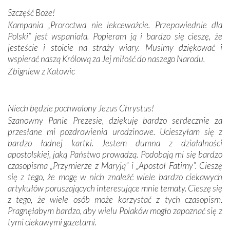
Podczas tej kilkudniowej wyprawy na każdym kroku
Szczęść Boże!
spotykaliśmy się z serdeczną otwartością
Kampania „Proroctwa nie lekceważcie. Przepowiednie dla
Portugalczyków. Podziwialiśmy ich ludową sztukę i
Polski” jest wspaniała. Popieram ją i bardzo się cieszę, że
zwyczaje. Mimo że nasze kraje są od siebie bardzo
jesteście i stoicie na straży wiary. Musimy dziękować i
oddalone, w żaden sposób nie czuliśmy się obco.
wspierać naszą Królową za Jej miłość do naszego Narodu.
Sprawiła to oczywiście sama Matka Boża, ale też
Zbigniew z Katowic
kulturowa bliskość biorąca swój początek w naszej
wspólnej wierze. Podczas wyjazdów do historycznych
miejsc, które znalazły się na trasie naszej pielgrzymki,
Niech będzie pochwalony Jezus Chrystus!
mieliśmy okazję przekonać się, że Maryja swoją opieką
Szanowny Panie Prezesie, dziękuję bardzo serdecznie za
otacza nie tylko nasz naród, lecz wszystkie nacje, które
przesłane mi pozdrowienia urodzinowe. Ucieszyłam się z
się Jej ufnie oddają, a także każdą osobę, która zawierza
bardzo ładnej kartki. Jestem dumna z działalności
Jej siebie oraz swych bliskich.
apostolskiej, jaką Państwo prowadzą. Podobają mi się bardzo
czasopisma „Przymierze z Maryją” i „Apostoł Fatimy”. Cieszę
Dzieje Portugalii to również historia wierności Bogu i
się z tego, że mogę w nich znaleźć wiele bardzo ciekawych
odstępstw, także w życiu władców. Trudne momenty w
artykułów poruszających interesujące mnie tematy. Cieszę się
wymiarze tak osobistym, jak i zbiorowym, przypominają o
z tego, że wiele osób może korzystać z tych czasopism.
konieczności ciągłego zabiegania o własną duszę i o łaskę
Pragnęłabym bardzo, aby wielu Polaków mogło zapoznać się z
Opatrzności. Wierność przynosi pomyślność –
tymi ciekawymi gazetami.
przynajmniej w życiu duchowym. Odstępstwo owocuje