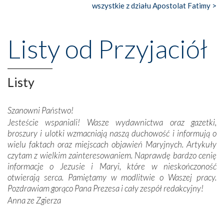
wszystkie z działu Apostolat Fatimy >
Nasze pielgrzymkowe wyprawy, których celem były
wspaniałe klasztory w miasteczku Alcobaça czy w Batalhi,
przeniosły nas do czasów, gdy świątynie bez wątpienia
Listy od Przyjaciół
wznoszono na chwałę Bożą, na przykład – w podzięce za
Opatrznościową pomoc w wygranej bitwie o
niepodległość kraju. Zachwyt budziła potężna, a zarazem
misterna architektura tych monumentalnych dzieł,
Listy
wspaniałe zdobienia, dbałość ich twórców o detale,
połączenie talentów z wytrwałością i pracowitością
Szanowni Państwo!
budowniczych.
Jesteście wspaniali! Wasze wydawnictwa oraz gazetki,
broszury i ulotki wzmacniają naszą duchowość i informują o
Podążyliśmy też śladami fatimskich wizjonerów – Łucji
wielu faktach oraz miejscach objawień Maryjnych. Artykuły
dos Santos oraz świętych Hiacynty i Franciszka Marto.
czytam z wielkim zainteresowaniem. Naprawdę bardzo cenię
Modliliśmy się przy ich grobach. Odprawiliśmy Drogę
informacje o Jezusie i Maryi, które w nieskończoność
Krzyżową w ich rodzinnych stronach, odwiedziliśmy
otwierają serca. Pamiętamy w modlitwie o Waszej pracy.
domy, w których żyli.
Pozdrawiam gorąco Pana Prezesa i cały zespół redakcyjny!
Anna ze Zgierza
W miejscu objawień Matki Bożej zapaliliśmy świece
przywiezione wraz z intencjami powierzonymi nam przez
Darczyńców w ramach akcji „Twoje światło w Fatimie”.