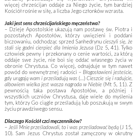
więcej chrześcijan oddaje za Niego życie, tym bardziej
Kościół rośnie w siłę, a liczba Jego członków wzrasta.
Jaki jest sens chrześcijańskiego męczeństwa?
– Dzieje Apostolskie ukazują nam postawę św. Piotra i
pozostałych Apostołów, którzy uwięzieni i poddani
biczowaniu, odchodząc sprzed Sanhedrynu
cieszyli się, że
stali się godni cierpieć dla Imienia Jezusa
(Dz 5, 41). Tylko
człowiek pewny i przekonany o cenie wartości, za którą
oddaje swe życie, nie boi się oddać własnego życia w
obronie Chrystusa. Co więcej, odnajduje w tym nawet
powód do wewnętrznej radości –
Błogosławieni jesteście,
gdy urągają wam i prześladują was
(…)
Cieszcie się i radujcie,
albowiem wielka jest wasza nagroda w Niebie
(Mt 5, 11). Z
pewnością taka postawa Apostołów, a później i
wszystkich uczniów Chrystusa, daje wiele do myślenia
tym, którzy Go ciągle prześladują lub poszukują w swym
życiu prawdziwego sensu.
Dlaczego Kościół czci męczenników?
–
Jeśli Mnie prześladowali, to i was prześladować będą
(J 15,
10). Sam Jezus Chrystus został zamęczony w okrutny