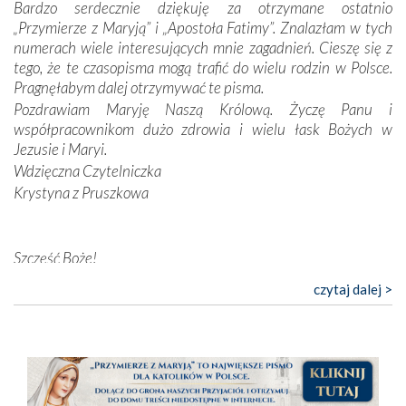
Bardzo serdecznie dziękuję za otrzymane ostatnio
nieszczęściem i śmiercią. Te uniwersalne prawdy
„Przymierze z Maryją” i „Apostoła Fatimy”. Znalazłam w tych
przychodziły na myśl, gdy słuchaliśmy opowieści
numerach wiele interesujących mnie zagadnień. Cieszę się z
przewodników o portugalskich monarchach i wodzach,
tego, że te czasopisma mogą trafić do wielu rodzin w Polsce.
zwycięskich bitwach i nieszczęśliwych losach grzesznych
Pragnęłabym dalej otrzymywać te pisma.
kochanków.
Pozdrawiam Maryję Naszą Królową. Życzę Panu i
współpracownikom dużo zdrowia i wielu łask Bożych w
Byli tym razem pośród Apostołów Fatimy reprezentanci
Jezusie i Maryi.
każdego spośród żyjących pokoleń. Najmłodszy uczestnik
Wdzięczna Czytelniczka
liczył sobie 13 lat, zaś senior, pan Zdzisław – już 94.
–
Krystyna z Pruszkowa
Całe życie marzyłem, by tu przyjechać
– przyznał w
rozmowie.
Nasza pielgrzymka nie byłaby tak bogata w duchową treść
Szczęść Boże!
bez obecności duszpasterza – księdza Krzysztofa.
Bardzo dziękuję za przysyłanie mi „Przymierza z Maryją”. Jest
czytaj dalej >
Oprócz zapewnienia nam możliwości codziennego
to pismo, które bardzo sobie cenię i szanuję. Redagujecie
wysłuchania Mszy Świętej, dawał on wyrazy swej
ciekawe artykuły. Zawsze czekam na nowe numery i pragnę
niezwykłej czci dla Matki Bożej śpiewem
Godzinek
i
poinformować, że zawsze będę Was wspierać. Niech Pan Bóg
pięknych pieśni.
nas prowadzi!
Barbara
Każdy z nas przywiózł Matce Bożej bagaż własnych