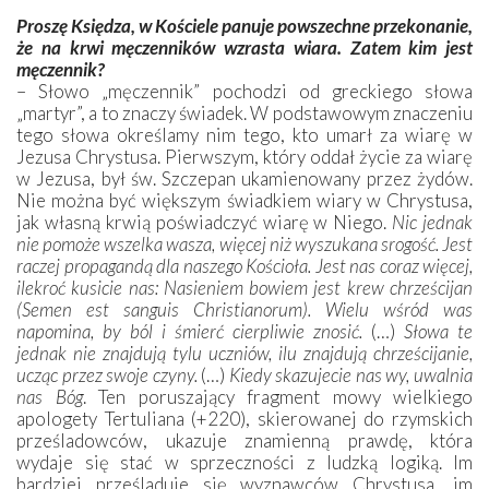
Proszę Księdza, w Kościele panuje powszechne przekonanie,
że na krwi męczenników wzrasta wiara. Zatem kim jest
męczennik?
– Słowo „męczennik” pochodzi od greckiego słowa
„martyr”, a to znaczy świadek. W podstawowym znaczeniu
tego słowa określamy nim tego, kto umarł za wiarę w
Jezusa Chrystusa. Pierwszym, który oddał życie za wiarę
w Jezusa, był św. Szczepan ukamienowany przez żydów.
Nie można być większym świadkiem wiary w Chrystusa,
jak własną krwią poświadczyć wiarę w Niego.
Nic jednak
nie pomoże wszelka wasza, więcej niż wyszukana srogość. Jest
raczej propagandą dla naszego Kościoła. Jest nas coraz więcej,
ilekroć kusicie nas: Nasieniem bowiem jest krew chrześcijan
(Semen est sanguis Christianorum). Wielu wśród was
napomina, by ból i śmierć cierpliwie znosić.
(…)
Słowa te
jednak nie znajdują tylu uczniów, ilu znajdują chrześcijanie,
ucząc przez swoje czyny.
(…)
Kiedy skazujecie nas wy, uwalnia
nas Bóg
. Ten poruszający fragment mowy wielkiego
apologety Tertuliana (+220), skierowanej do rzymskich
prześladowców, ukazuje znamienną prawdę, która
wydaje się stać w sprzeczności z ludzką logiką. Im
bardziej prześladuje się wyznawców Chrystusa, im