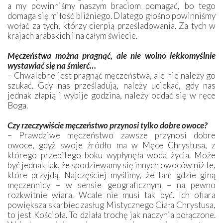
a my powinniśmy naszym braciom pomagać, bo tego
domaga się miłość bliźniego. Dlatego głośno powinniśmy
wołać za tych, którzy cierpią prześladowania. Za tych w
krajach arabskich i na całym świecie.
Męczeństwa można pragnąć, ale nie wolno lekkomyślnie
wystawiać się na śmierć…
– Chwalebne jest pragnąć męczeństwa, ale nie należy go
szukać. Gdy nas prześladują, należy uciekać, gdy nas
jednak złapią i wybije godzina, należy oddać się w ręce
Boga.
Czy rzeczywiście męczeństwo przynosi tylko dobre owoce?
– Prawdziwe męczeństwo zawsze przynosi dobre
owoce, gdyż swoje źródło ma w Męce Chrystusa, z
którego przebitego boku wypłynęła woda życia. Może
być jednak tak, że spodziewamy się innych owoców niż te,
które przyjdą. Najczęściej myślimy, że tam gdzie giną
męczennicy – w sensie geograficznym – na pewno
rozkwitnie wiara. Wcale nie musi tak być. Ich ofiara
powiększa skarbiec zasług Mistycznego Ciała Chrystusa,
to jest Kościoła. To działa trochę jak naczynia połączone.