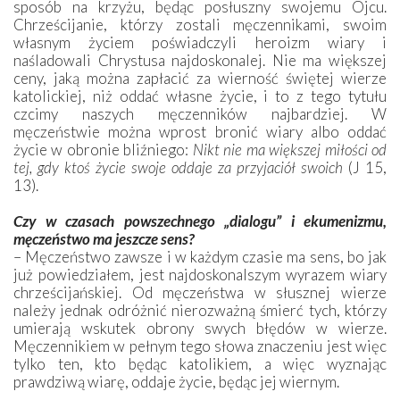
sposób na krzyżu, będąc posłuszny swojemu Ojcu.
Chrześcijanie, którzy zostali męczennikami, swoim
własnym życiem poświadczyli heroizm wiary i
naśladowali Chrystusa najdoskonalej. Nie ma większej
ceny, jaką można zapłacić za wierność świętej wierze
katolickiej, niż oddać własne życie, i to z tego tytułu
czcimy naszych męczenników najbardziej. W
męczeństwie można wprost bronić wiary albo oddać
życie w obronie bliźniego:
Nikt nie ma większej miłości od
tej, gdy ktoś życie swoje oddaje za przyjaciół swoich
(J 15,
13).
Czy w czasach powszechnego „dialogu” i ekumenizmu,
męczeństwo ma jeszcze sens?
– Męczeństwo zawsze i w każdym czasie ma sens, bo jak
już powiedziałem, jest najdoskonalszym wyrazem wiary
chrześcijańskiej. Od męczeństwa w słusznej wierze
należy jednak odróżnić nierozważną śmierć tych, którzy
umierają wskutek obrony swych błędów w wierze.
Męczennikiem w pełnym tego słowa znaczeniu jest więc
tylko ten, kto będąc katolikiem, a więc wyznając
prawdziwą wiarę, oddaje życie, będąc jej wiernym.