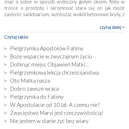
znać o sobie w sposób widoczny gołym okiem. Niby w
trosce o prostotę i skromność stara się on jak może
zasłonić sanktuarium, wznosząc wokół betonowe bryły, z
których niektóre nawet zostały poświęcone jako miejsca
katolickiego kultu. Tylko co wspólnego z żywą,
czytaj dalej >
autentyczną wiarą mogą mieć płaskie, szare bunkry albo
Czytaj także:
kaplice, w których Tabernakulum przypomina bardziej
skrzynkę na narzędzia? Albo co powiedzieć o ustawionym
Pielgrzymka Apostołów Fatimy
tuż przy nowej bazylice wielkim krzyżu, na którym
Boże wsparcie w zwyczajnym życiu
zamiast Chrystusa umieszczono dziwaczną postać jakby
Dotknąć miejsc Objawień Matki…
wyjętą ze starożytnych hieroglifów? W kulturowym
kontekście naszych czasów to raczej karykatura niż godny
Pielgrzymkowa lekcja chrześcijaństwa
wizerunek Zbawiciela…
Oto Matka nasza
Zatem nawet w bezpośrednim otoczeniu sanktuarium
Dobro zawsze wraca
naocznie przekonaliśmy się, że wewnątrz Kościoła toczy
Pielgrzymka do Fatimy
się ogromna walka o kształt katolicyzmu i o serca
wierzących. Do czego to zmaganie może prowadzić,
W Apostolacie od 10 lat. A czemu nie?
widzieliśmy w urokliwym, niewielkim mieście Obidos,
Zwycięstwo Maryi jest rzeczywistością!
gdzie w miejscu dawnego kościoła działa dzisiaj…
Nie jestem w stanie żyć bez wiary
księgarnia.