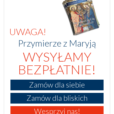
UWAGA!
Przymierze z Maryją
WYSYŁAMY
BEZPŁATNIE!
Zamów dla siebie
Zamów dla bliskich
Wesprzyj nas!