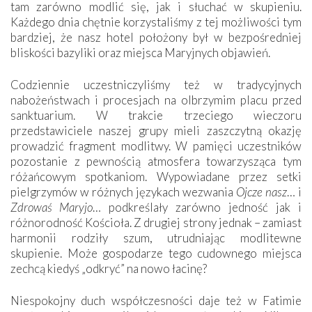
tam zarówno modlić się, jak i słuchać w skupieniu.
Każdego dnia chętnie korzystaliśmy z tej możliwości tym
bardziej, że nasz hotel położony był w bezpośredniej
bliskości bazyliki oraz miejsca Maryjnych objawień.
Codziennie uczestniczyliśmy też w tradycyjnych
nabożeństwach i procesjach na olbrzymim placu przed
sanktuarium. W trakcie trzeciego wieczoru
przedstawiciele naszej grupy mieli zaszczytną okazję
prowadzić fragment modlitwy. W pamięci uczestników
pozostanie z pewnością atmosfera towarzysząca tym
różańcowym spotkaniom. Wypowiadane przez setki
pielgrzymów w różnych językach wezwania
Ojcze nasz
… i
Zdrowaś Maryjo
… podkreślały zarówno jedność jak i
różnorodność Kościoła. Z drugiej strony jednak – zamiast
harmonii rodziły szum, utrudniając modlitewne
skupienie. Może gospodarze tego cudownego miejsca
zechcą kiedyś „odkryć” na nowo łacinę?
Niespokojny duch współczesności daje też w Fatimie