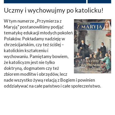
Uczmy i wychowujmy po katolicku!
W tym numerze „Przymierza z
Maryją” postanowiliśmy podjąć
tematykę edukacji młodych pokoleń
Polaków. Pokładamy nadzieję w
chrześcijańskim, czy też ściślej –
katolickim kształceniu i
wychowaniu. Pamiętamy bowiem,
że katolicyzm jest nie tylko
doktryną, dogmatem czy też
zbiorem modlitw i obrzędów, lecz
nade wszystko żywą relacją z Bogiem i powinien
oddziaływać na całe państwo i całe społeczeństwo.