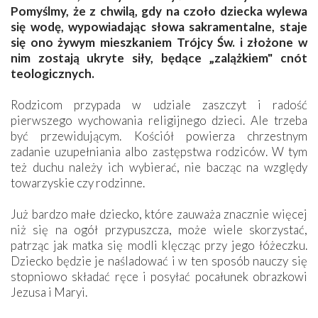
Pomyślmy, że z chwilą, gdy na czoło dziecka wylewa
się wodę, wypowiadając słowa sakramentalne, staje
się ono żywym mieszkaniem Trójcy Św. i złożone w
nim zostają ukryte siły, będące „zalążkiem" cnót
teologicznych.
Rodzicom przypada w udziale zaszczyt i radość
pierwszego wychowania religijnego dzieci. Ale trzeba
być przewidującym. Kościół powierza chrzestnym
zadanie uzupełniania albo zastępstwa rodziców. W tym
też duchu należy ich wybierać, nie bacząc na względy
towarzyskie czy rodzinne.
Już bardzo małe dziecko, które zauważa znacznie więcej
niż się na ogół przypuszcza, może wiele skorzystać,
patrząc jak matka się modli klęcząc przy jego łóżeczku.
Dziecko będzie je naśladować i w ten sposób nauczy się
stopniowo składać ręce i posyłać pocałunek obrazkowi
Jezusa i Maryi.