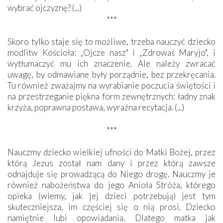
wybrać ojczyznę? (...)
***
Skoro tylko staje się to możliwe, trzeba nauczyć dziecko
modlitw Kościoła: „Ojcze nasz" i „Zdrowaś Maryjo", i
wytłumaczyć mu ich znaczenie. Ale należy zwracać
uwagę, by odmawiane były porządnie, bez przekręcania.
Tu również zważajmy na wyrabianie poczucia świętości i
na przestrzeganie piękna form zewnętrznych: ładny znak
krzyża, poprawna postawa, wyraźna recytacja. (...)
***
Nauczmy dziecko wielkiej ufności do Matki Bożej, przez
którą Jezus został nam dany i przez którą zawsze
odnajduje się prowadzącą do Niego drogę. Nauczmy je
również nabożeństwa do jego Anioła Stróża, którego
opieka (wiemy, jak jej dzieci potrzebują) jest tym
skuteczniejsza, im częściej się o nią prosi. Dziecko
namiętnie lubi opowiadania. Dlatego matka jak