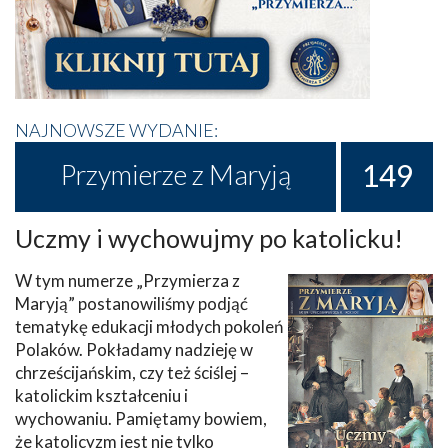
NAJNOWSZE WYDANIE:
149
Przymierze z Maryją
Uczmy i wychowujmy po katolicku!
W tym numerze „Przymierza z
Maryją” postanowiliśmy podjąć
tematykę edukacji młodych pokoleń
Polaków. Pokładamy nadzieję w
chrześcijańskim, czy też ściślej –
katolickim kształceniu i
wychowaniu. Pamiętamy bowiem,
że katolicyzm jest nie tylko