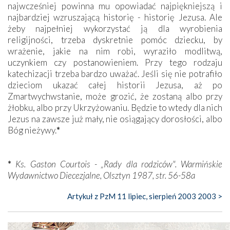
najwcześniej powinna mu opowiadać najpiękniejszą i
najbardziej wzruszającą historię - historię Jezusa. Ale
żeby najpełniej wykorzystać ją dla wyrobienia
religijności, trzeba dyskretnie pomóc dziecku, by
wrażenie, jakie na nim robi, wyraziło modlitwą,
uczynkiem czy postanowieniem. Przy tego rodzaju
katechizacji trzeba bardzo uważać. Jeśli się nie potrafiło
dzieciom ukazać całej historii Jezusa, aż po
Zmartwychwstanie, może grozić, że zostaną albo przy
żłobku, albo przy Ukrzyżowaniu. Będzie to wtedy dla nich
Jezus na zawsze już mały, nie osiągający dorosłości, albo
Bóg nieżywy.
*
*
Ks. Gaston Courtois - „Rady dla rodziców". Warmińskie
Wydawnictwo Diecezjalne, Olsztyn 1987, str. 56-58a
Artykuł z PzM 11 lipiec, sierpień 2003 2003 >