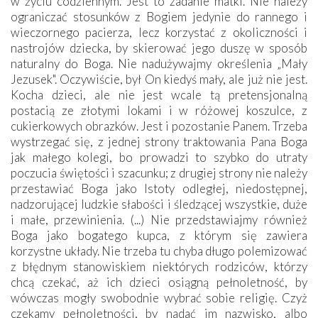
w życiu codziennym. Jest to zadanie matki. Nie należy
ograniczać stosunków z Bogiem jedynie do rannego i
wieczornego pacierza, lecz korzystać z okoliczności i
nastrojów dziecka, by skierować jego duszę w sposób
naturalny do Boga. Nie nadużywajmy określenia „Mały
Jezusek". Oczywiście, był On kiedyś mały, ale już nie jest.
Kocha dzieci, ale nie jest wcale tą pretensjonalną
postacią ze złotymi lokami i w różowej koszulce, z
cukierkowych obrazków. Jest i pozostanie Panem. Trzeba
wystrzegać się, z jednej strony traktowania Pana Boga
jak małego kolegi, bo prowadzi to szybko do utraty
poczucia świętości i szacunku; z drugiej strony nie należy
przestawiać Boga jako Istoty odległej, niedostępnej,
nadzorującej ludzkie słabości i śledzącej wszystkie, duże
i małe, przewinienia. (...) Nie przedstawiajmy również
Boga jako bogatego kupca, z którym się zawiera
korzystne układy. Nie trzeba tu chyba długo polemizować
z błędnym stanowiskiem niektórych rodziców, którzy
chcą czekać, aż ich dzieci osiągną pełnoletność, by
wówczas mogły swobodnie wybrać sobie religię. Czyż
czekamy pełnoletności, by nadać im nazwisko, albo