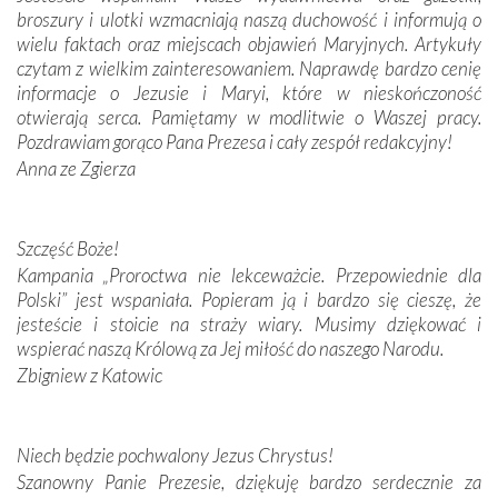
broszury i ulotki wzmacniają naszą duchowość i informują o
Podążyliśmy też śladami fatimskich wizjonerów – Łucji
wielu faktach oraz miejscach objawień Maryjnych. Artykuły
dos Santos oraz świętych Hiacynty i Franciszka Marto.
czytam z wielkim zainteresowaniem. Naprawdę bardzo cenię
Modliliśmy się przy ich grobach. Odprawiliśmy Drogę
informacje o Jezusie i Maryi, które w nieskończoność
Krzyżową w ich rodzinnych stronach, odwiedziliśmy
otwierają serca. Pamiętamy w modlitwie o Waszej pracy.
domy, w których żyli.
Pozdrawiam gorąco Pana Prezesa i cały zespół redakcyjny!
Anna ze Zgierza
W miejscu objawień Matki Bożej zapaliliśmy świece
przywiezione wraz z intencjami powierzonymi nam przez
Darczyńców w ramach akcji „Twoje światło w Fatimie”.
Podczas tej kilkudniowej wyprawy na każdym kroku
Szczęść Boże!
spotykaliśmy się z serdeczną otwartością
Kampania „Proroctwa nie lekceważcie. Przepowiednie dla
Portugalczyków. Podziwialiśmy ich ludową sztukę i
Polski” jest wspaniała. Popieram ją i bardzo się cieszę, że
zwyczaje. Mimo że nasze kraje są od siebie bardzo
jesteście i stoicie na straży wiary. Musimy dziękować i
oddalone, w żaden sposób nie czuliśmy się obco.
wspierać naszą Królową za Jej miłość do naszego Narodu.
Sprawiła to oczywiście sama Matka Boża, ale też
Zbigniew z Katowic
kulturowa bliskość biorąca swój początek w naszej
wspólnej wierze. Podczas wyjazdów do historycznych
miejsc, które znalazły się na trasie naszej pielgrzymki,
Niech będzie pochwalony Jezus Chrystus!
mieliśmy okazję przekonać się, że Maryja swoją opieką
Szanowny Panie Prezesie, dziękuję bardzo serdecznie za
otacza nie tylko nasz naród, lecz wszystkie nacje, które