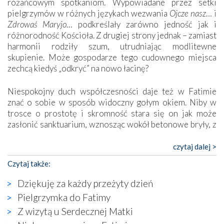
różańcowym spotkaniom. Wypowiadane przez setki
pielgrzymów w różnych językach wezwania
Ojcze nasz
… i
Zdrowaś Maryjo
… podkreślały zarówno jedność jak i
różnorodność Kościoła. Z drugiej strony jednak – zamiast
harmonii rodziły szum, utrudniając modlitewne
skupienie. Może gospodarze tego cudownego miejsca
zechcą kiedyś „odkryć” na nowo łacinę?
Niespokojny duch współczesności daje też w Fatimie
znać o sobie w sposób widoczny gołym okiem. Niby w
trosce o prostotę i skromność stara się on jak może
zasłonić sanktuarium, wznosząc wokół betonowe bryły, z
których niektóre nawet zostały poświęcone jako miejsca
katolickiego kultu. Tylko co wspólnego z żywą,
czytaj dalej >
autentyczną wiarą mogą mieć płaskie, szare bunkry albo
Czytaj także:
kaplice, w których Tabernakulum przypomina bardziej
skrzynkę na narzędzia? Albo co powiedzieć o ustawionym
Dziękuję za każdy przeżyty dzień
tuż przy nowej bazylice wielkim krzyżu, na którym
Pielgrzymka do Fatimy
zamiast Chrystusa umieszczono dziwaczną postać jakby
Z wizytą u Serdecznej Matki
wyjętą ze starożytnych hieroglifów? W kulturowym
kontekście naszych czasów to raczej karykatura niż godny