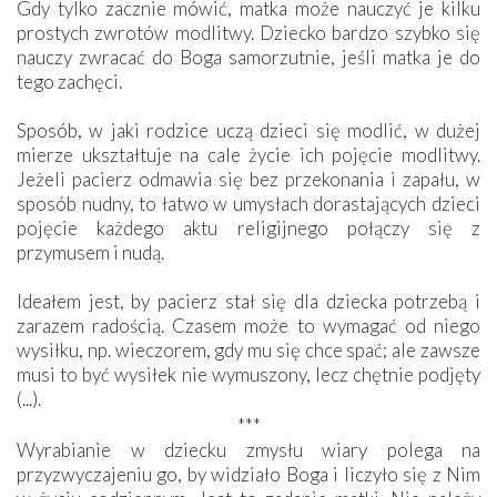
Gdy tylko zacznie mówić, matka może nauczyć je kilku
prostych zwrotów modlitwy. Dziecko bardzo szybko się
nauczy zwracać do Boga samorzutnie, jeśli matka je do
tego zachęci.
Sposób, w jaki rodzice uczą dzieci się modlić, w dużej
mierze ukształtuje na cale życie ich pojęcie modlitwy.
Jeżeli pacierz odmawia się bez przekonania i zapału, w
sposób nudny, to łatwo w umysłach dorastających dzieci
pojęcie każdego aktu religijnego połączy się z
przymusem i nudą.
Ideałem jest, by pacierz stał się dla dziecka potrzebą i
zarazem radością. Czasem może to wymagać od niego
wysiłku, np. wieczorem, gdy mu się chce spać; ale zawsze
musi to być wysiłek nie wymuszony, lecz chętnie podjęty
(...).
***
Wyrabianie w dziecku zmysłu wiary polega na
przyzwyczajeniu go, by widziało Boga i liczyło się z Nim