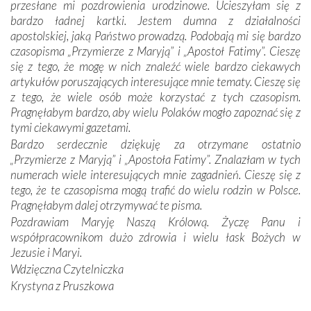
przesłane mi pozdrowienia urodzinowe. Ucieszyłam się z
się Jej ufnie oddają, a także każdą osobę, która zawierza
bardzo ładnej kartki. Jestem dumna z działalności
Jej siebie oraz swych bliskich.
apostolskiej, jaką Państwo prowadzą. Podobają mi się bardzo
czasopisma „Przymierze z Maryją” i „Apostoł Fatimy”. Cieszę
Dzieje Portugalii to również historia wierności Bogu i
się z tego, że mogę w nich znaleźć wiele bardzo ciekawych
odstępstw, także w życiu władców. Trudne momenty w
artykułów poruszających interesujące mnie tematy. Cieszę się
wymiarze tak osobistym, jak i zbiorowym, przypominają o
z tego, że wiele osób może korzystać z tych czasopism.
konieczności ciągłego zabiegania o własną duszę i o łaskę
Pragnęłabym bardzo, aby wielu Polaków mogło zapoznać się z
Opatrzności. Wierność przynosi pomyślność –
tymi ciekawymi gazetami.
przynajmniej w życiu duchowym. Odstępstwo owocuje
Bardzo serdecznie dziękuję za otrzymane ostatnio
nieszczęściem i śmiercią. Te uniwersalne prawdy
„Przymierze z Maryją” i „Apostoła Fatimy”. Znalazłam w tych
przychodziły na myśl, gdy słuchaliśmy opowieści
numerach wiele interesujących mnie zagadnień. Cieszę się z
przewodników o portugalskich monarchach i wodzach,
tego, że te czasopisma mogą trafić do wielu rodzin w Polsce.
zwycięskich bitwach i nieszczęśliwych losach grzesznych
Pragnęłabym dalej otrzymywać te pisma.
kochanków.
Pozdrawiam Maryję Naszą Królową. Życzę Panu i
współpracownikom dużo zdrowia i wielu łask Bożych w
Byli tym razem pośród Apostołów Fatimy reprezentanci
Jezusie i Maryi.
każdego spośród żyjących pokoleń. Najmłodszy uczestnik
Wdzięczna Czytelniczka
liczył sobie 13 lat, zaś senior, pan Zdzisław – już 94.
–
Krystyna z Pruszkowa
Całe życie marzyłem, by tu przyjechać
– przyznał w
rozmowie.