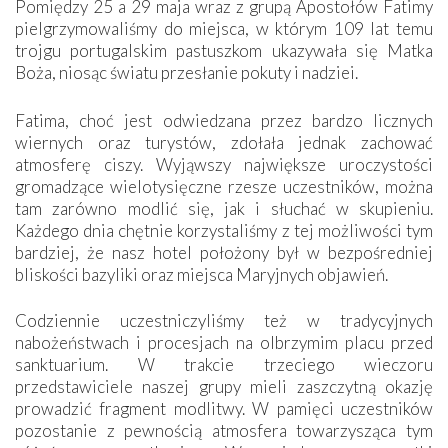
Pomiędzy 25 a 29 maja wraz z grupą Apostołów Fatimy
pielgrzymowaliśmy do miejsca, w którym 109 lat temu
trojgu portugalskim pastuszkom ukazywała się Matka
Boża, niosąc światu przesłanie pokuty i nadziei.
Fatima, choć jest odwiedzana przez bardzo licznych
wiernych oraz turystów, zdołała jednak zachować
atmosferę ciszy. Wyjąwszy największe uroczystości
gromadzące wielotysięczne rzesze uczestników, można
tam zarówno modlić się, jak i słuchać w skupieniu.
Każdego dnia chętnie korzystaliśmy z tej możliwości tym
bardziej, że nasz hotel położony był w bezpośredniej
bliskości bazyliki oraz miejsca Maryjnych objawień.
Codziennie uczestniczyliśmy też w tradycyjnych
nabożeństwach i procesjach na olbrzymim placu przed
sanktuarium. W trakcie trzeciego wieczoru
przedstawiciele naszej grupy mieli zaszczytną okazję
prowadzić fragment modlitwy. W pamięci uczestników
pozostanie z pewnością atmosfera towarzysząca tym