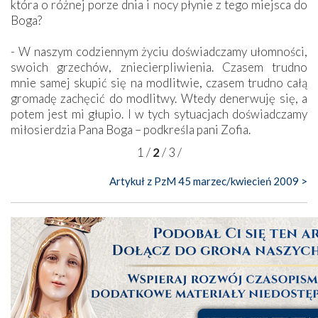
która o różnej porze dnia i nocy płynie z tego miejsca do
Boga?
- W naszym codziennym życiu doświadczamy ułomności,
swoich grzechów, zniecierpliwienia. Czasem trudno
mnie samej skupić się na modlitwie, czasem trudno całą
gromadę zachęcić do modlitwy. Wtedy denerwuję się, a
potem jest mi głupio. I w tych sytuacjach doświadczamy
miłosierdzia Pana Boga – podkreśla pani Zofia.
1
/
2
/
3
/
Artykuł z PzM 45 marzec/kwiecień 2009 >