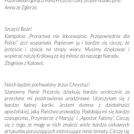
Pozdrawiam gorąco Pana Prezesa i cały zespół redakcyjny!
Anna ze Zgierza
W miejscu objawień Matki Bożej zapaliliśmy świece
przywiezione wraz z intencjami powierzonymi nam przez
Darczyńców w ramach akcji „Twoje światło w Fatimie”.
Podczas tej kilkudniowej wyprawy na każdym kroku
Szczęść Boże!
spotykaliśmy się z serdeczną otwartością
Kampania „Proroctwa nie lekceważcie. Przepowiednie dla
Portugalczyków. Podziwialiśmy ich ludową sztukę i
Polski” jest wspaniała. Popieram ją i bardzo się cieszę, że
zwyczaje. Mimo że nasze kraje są od siebie bardzo
jesteście i stoicie na straży wiary. Musimy dziękować i
oddalone, w żaden sposób nie czuliśmy się obco.
wspierać naszą Królową za Jej miłość do naszego Narodu.
Sprawiła to oczywiście sama Matka Boża, ale też
Zbigniew z Katowic
kulturowa bliskość biorąca swój początek w naszej
wspólnej wierze. Podczas wyjazdów do historycznych
miejsc, które znalazły się na trasie naszej pielgrzymki,
Niech będzie pochwalony Jezus Chrystus!
mieliśmy okazję przekonać się, że Maryja swoją opieką
Szanowny Panie Prezesie, dziękuję bardzo serdecznie za
otacza nie tylko nasz naród, lecz wszystkie nacje, które
przesłane mi pozdrowienia urodzinowe. Ucieszyłam się z
się Jej ufnie oddają, a także każdą osobę, która zawierza
bardzo ładnej kartki. Jestem dumna z działalności
Jej siebie oraz swych bliskich.
apostolskiej, jaką Państwo prowadzą. Podobają mi się bardzo
czasopisma „Przymierze z Maryją” i „Apostoł Fatimy”. Cieszę
Dzieje Portugalii to również historia wierności Bogu i
się z tego, że mogę w nich znaleźć wiele bardzo ciekawych
odstępstw, także w życiu władców. Trudne momenty w
artykułów poruszających interesujące mnie tematy. Cieszę się
wymiarze tak osobistym, jak i zbiorowym, przypominają o