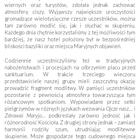
wiernych oraz turystów, zdołała jednak zachować
atmosferę ciszy. Wyjąwszy największe uroczystości
gromadzące wielotysięczne rzesze uczestników, można
tam zarówno modlić się, jak i słuchać w skupieniu.
Każdego dnia chętnie korzystaliśmy z tej możliwości tym
bardziej, że nasz hotel położony był w bezpośredniej
bliskości bazyliki oraz miejsca Maryjnych objawień.
Codziennie uczestniczyliśmy też w tradycyjnych
nabożeństwach i procesjach na olbrzymim placu przed
sanktuarium. W trakcie trzeciego wieczoru
przedstawiciele naszej grupy mieli zaszczytną okazję
prowadzić fragment modlitwy. W pamięci uczestników
pozostanie z pewnością atmosfera towarzysząca tym
różańcowym spotkaniom. Wypowiadane przez setki
pielgrzymów w różnych językach wezwania
Ojcze nasz
… i
Zdrowaś Maryjo
… podkreślały zarówno jedność jak i
różnorodność Kościoła. Z drugiej strony jednak – zamiast
harmonii rodziły szum, utrudniając modlitewne
skupienie. Może gospodarze tego cudownego miejsca