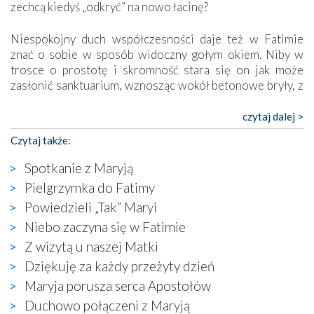
zechcą kiedyś „odkryć” na nowo łacinę?
Niespokojny duch współczesności daje też w Fatimie
znać o sobie w sposób widoczny gołym okiem. Niby w
trosce o prostotę i skromność stara się on jak może
zasłonić sanktuarium, wznosząc wokół betonowe bryły, z
których niektóre nawet zostały poświęcone jako miejsca
katolickiego kultu. Tylko co wspólnego z żywą,
czytaj dalej >
autentyczną wiarą mogą mieć płaskie, szare bunkry albo
Czytaj także:
kaplice, w których Tabernakulum przypomina bardziej
skrzynkę na narzędzia? Albo co powiedzieć o ustawionym
Spotkanie z Maryją
tuż przy nowej bazylice wielkim krzyżu, na którym
Pielgrzymka do Fatimy
zamiast Chrystusa umieszczono dziwaczną postać jakby
Powiedzieli „Tak” Maryi
wyjętą ze starożytnych hieroglifów? W kulturowym
kontekście naszych czasów to raczej karykatura niż godny
Niebo zaczyna się w Fatimie
wizerunek Zbawiciela…
Z wizytą u naszej Matki
Zatem nawet w bezpośrednim otoczeniu sanktuarium
Dziękuję za każdy przeżyty dzień
naocznie przekonaliśmy się, że wewnątrz Kościoła toczy
Maryja porusza serca Apostołów
się ogromna walka o kształt katolicyzmu i o serca
wierzących. Do czego to zmaganie może prowadzić,
Duchowo połączeni z Maryją