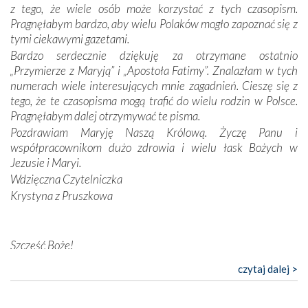
z tego, że wiele osób może korzystać z tych czasopism.
konieczności ciągłego zabiegania o własną duszę i o łaskę
Pragnęłabym bardzo, aby wielu Polaków mogło zapoznać się z
Opatrzności. Wierność przynosi pomyślność –
tymi ciekawymi gazetami.
przynajmniej w życiu duchowym. Odstępstwo owocuje
Bardzo serdecznie dziękuję za otrzymane ostatnio
nieszczęściem i śmiercią. Te uniwersalne prawdy
„Przymierze z Maryją” i „Apostoła Fatimy”. Znalazłam w tych
przychodziły na myśl, gdy słuchaliśmy opowieści
numerach wiele interesujących mnie zagadnień. Cieszę się z
przewodników o portugalskich monarchach i wodzach,
tego, że te czasopisma mogą trafić do wielu rodzin w Polsce.
zwycięskich bitwach i nieszczęśliwych losach grzesznych
Pragnęłabym dalej otrzymywać te pisma.
kochanków.
Pozdrawiam Maryję Naszą Królową. Życzę Panu i
współpracownikom dużo zdrowia i wielu łask Bożych w
Byli tym razem pośród Apostołów Fatimy reprezentanci
Jezusie i Maryi.
każdego spośród żyjących pokoleń. Najmłodszy uczestnik
Wdzięczna Czytelniczka
liczył sobie 13 lat, zaś senior, pan Zdzisław – już 94.
–
Krystyna z Pruszkowa
Całe życie marzyłem, by tu przyjechać
– przyznał w
rozmowie.
Nasza pielgrzymka nie byłaby tak bogata w duchową treść
Szczęść Boże!
bez obecności duszpasterza – księdza Krzysztofa.
Bardzo dziękuję za przysyłanie mi „Przymierza z Maryją”. Jest
czytaj dalej >
Oprócz zapewnienia nam możliwości codziennego
to pismo, które bardzo sobie cenię i szanuję. Redagujecie
wysłuchania Mszy Świętej, dawał on wyrazy swej
ciekawe artykuły. Zawsze czekam na nowe numery i pragnę
niezwykłej czci dla Matki Bożej śpiewem
Godzinek
i
poinformować, że zawsze będę Was wspierać. Niech Pan Bóg