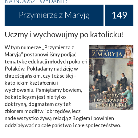
NAJNOWSZE WYDANIE:
149
Przymierze z Maryją
Uczmy i wychowujmy po katolicku!
W tym numerze „Przymierza z
Maryją” postanowiliśmy podjąć
tematykę edukacji młodych pokoleń
Polaków. Pokładamy nadzieję w
chrześcijańskim, czy też ściślej –
katolickim kształceniu i
wychowaniu. Pamiętamy bowiem,
że katolicyzm jest nie tylko
doktryną, dogmatem czy też
zbiorem modlitw i obrzędów, lecz
nade wszystko żywą relacją z Bogiem i powinien
oddziaływać na całe państwo i całe społeczeństwo.