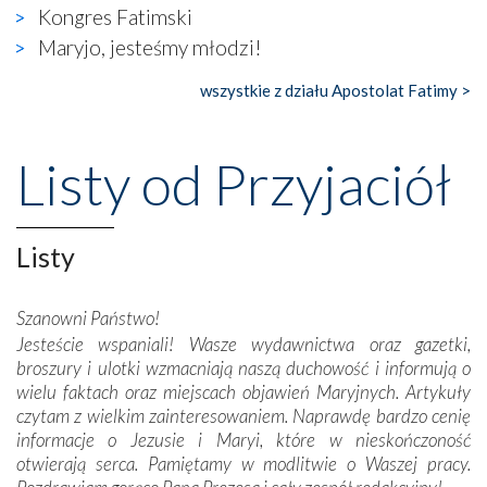
widzieliśmy w urokliwym, niewielkim mieście Obidos,
Kongres Fatimski
gdzie w miejscu dawnego kościoła działa dzisiaj…
Maryjo, jesteśmy młodzi!
księgarnia.
wszystkie z działu Apostolat Fatimy >
Nasze pielgrzymkowe wyprawy, których celem były
wspaniałe klasztory w miasteczku Alcobaça czy w Batalhi,
przeniosły nas do czasów, gdy świątynie bez wątpienia
Listy od Przyjaciół
wznoszono na chwałę Bożą, na przykład – w podzięce za
Opatrznościową pomoc w wygranej bitwie o
niepodległość kraju. Zachwyt budziła potężna, a zarazem
misterna architektura tych monumentalnych dzieł,
Listy
wspaniałe zdobienia, dbałość ich twórców o detale,
połączenie talentów z wytrwałością i pracowitością
Szanowni Państwo!
budowniczych.
Jesteście wspaniali! Wasze wydawnictwa oraz gazetki,
broszury i ulotki wzmacniają naszą duchowość i informują o
Podążyliśmy też śladami fatimskich wizjonerów – Łucji
wielu faktach oraz miejscach objawień Maryjnych. Artykuły
dos Santos oraz świętych Hiacynty i Franciszka Marto.
czytam z wielkim zainteresowaniem. Naprawdę bardzo cenię
Modliliśmy się przy ich grobach. Odprawiliśmy Drogę
informacje o Jezusie i Maryi, które w nieskończoność
Krzyżową w ich rodzinnych stronach, odwiedziliśmy
otwierają serca. Pamiętamy w modlitwie o Waszej pracy.
domy, w których żyli.