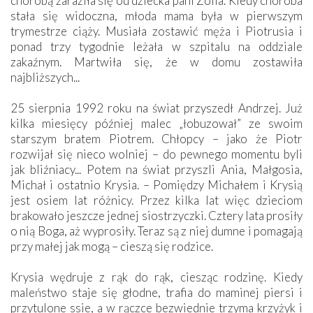
chorobą zaraziła się od dziecka pani Zofia. Kiedy choroba
stała się widoczna, młoda mama była w pierwszym
trymestrze ciąży. Musiała zostawić męża i Piotrusia i
ponad trzy tygodnie leżała w szpitalu na oddziale
zakaźnym. Martwiła się, że w domu zostawiła
najbliższych...
25 sierpnia 1992 roku na świat przyszedł Andrzej. Już
kilka miesięcy później malec „łobuzował” ze swoim
starszym bratem Piotrem. Chłopcy – jako że Piotr
rozwijał się nieco wolniej – do pewnego momentu byli
jak bliźniacy... Potem na świat przyszli Ania, Małgosia,
Michał i ostatnio Krysia. – Pomiędzy Michałem i Krysią
jest osiem lat różnicy. Przez kilka lat więc dzieciom
brakowało jeszcze jednej siostrzyczki. Cztery lata prosiły
o nią Boga, aż wyprosiły. Teraz są z niej dumne i pomagają
przy małej jak mogą – cieszą się rodzice.
Krysia wędruje z rąk do rąk, ciesząc rodzinę. Kiedy
maleństwo staje się głodne, trafia do maminej piersi i
przytulone ssie, a w rączce bezwiednie trzyma krzyżyk i