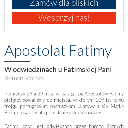
Zamów dla bliskich
Wesprzyj nas!
Apostolat Fatimy
W odwiedzinach u Fatimskiej Pani
Roman Motoła
Pomiędzy 25 a 29 maja wraz z grupą Apostołów Fatimy
pielgrzymowaliśmy do miejsca, w którym 109 lat temu
trojgu portugalskim pastuszkom ukazywała się Matka
Boża, niosąc światu przesłanie pokuty i nadziei.
Fatima, choć jest odwiedzana przez bardzo licznych