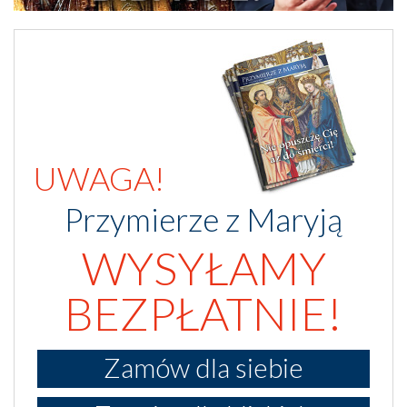
UWAGA!
Przymierze z Maryją
WYSYŁAMY
BEZPŁATNIE!
Zamów dla siebie