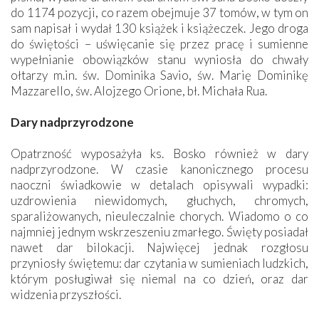
do 1174 pozycji, co razem obejmuje 37 tomów, w tym on
sam napisał i wydał 130 książek i książeczek. Jego droga
do świętości – uświęcanie się przez pracę i sumienne
wypełnianie obowiązków stanu wyniosła do chwały
ołtarzy m.in. św. Dominika Savio, św. Marię Dominikę
Mazzarello, św. Alojzego Orione, bł. Michała Rua.
Dary nadprzyrodzone
Opatrzność wyposażyła ks. Bosko również w dary
nadprzyrodzone. W czasie kanonicznego procesu
naoczni świadkowie w detalach opisywali wypadki:
uzdrowienia niewidomych, głuchych, chromych,
sparaliżowanych, nieuleczalnie chorych. Wiadomo o co
najmniej jednym wskrzeszeniu zmarłego. Święty posiadał
nawet dar bilokacji. Najwięcej jednak rozgłosu
przyniosły świętemu: dar czytania w sumieniach ludzkich,
którym posługiwał się niemal na co dzień, oraz dar
widzenia przyszłości.