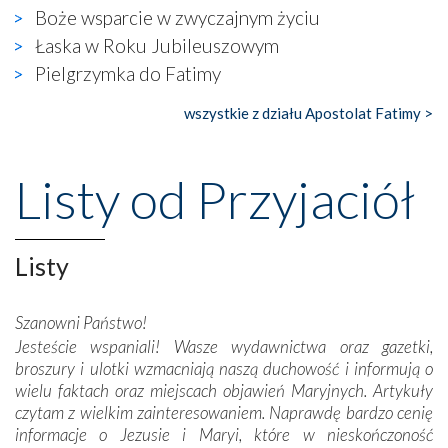
wierzących. Do czego to zmaganie może prowadzić,
Boże wsparcie w zwyczajnym życiu
widzieliśmy w urokliwym, niewielkim mieście Obidos,
Łaska w Roku Jubileuszowym
gdzie w miejscu dawnego kościoła działa dzisiaj…
Pielgrzymka do Fatimy
księgarnia.
wszystkie z działu Apostolat Fatimy >
Nasze pielgrzymkowe wyprawy, których celem były
wspaniałe klasztory w miasteczku Alcobaça czy w Batalhi,
przeniosły nas do czasów, gdy świątynie bez wątpienia
Listy od Przyjaciół
wznoszono na chwałę Bożą, na przykład – w podzięce za
Opatrznościową pomoc w wygranej bitwie o
niepodległość kraju. Zachwyt budziła potężna, a zarazem
misterna architektura tych monumentalnych dzieł,
Listy
wspaniałe zdobienia, dbałość ich twórców o detale,
połączenie talentów z wytrwałością i pracowitością
Szanowni Państwo!
budowniczych.
Jesteście wspaniali! Wasze wydawnictwa oraz gazetki,
broszury i ulotki wzmacniają naszą duchowość i informują o
Podążyliśmy też śladami fatimskich wizjonerów – Łucji
wielu faktach oraz miejscach objawień Maryjnych. Artykuły
dos Santos oraz świętych Hiacynty i Franciszka Marto.
czytam z wielkim zainteresowaniem. Naprawdę bardzo cenię
Modliliśmy się przy ich grobach. Odprawiliśmy Drogę
informacje o Jezusie i Maryi, które w nieskończoność
Krzyżową w ich rodzinnych stronach, odwiedziliśmy