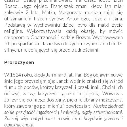
Bosco. Jego ojciec, Franciszek zmarł kiedy Jan miał
zaledwie 2 lata. Matka, Małgorzata musiała zająć się
utrzymaniem trzech synów: Antoniego, Józefa i Jana.
Podstawą w wychowaniu dzieci było dla matki życie
religijne. Wykorzystywała każdą okazję, by mówić
chłopcom o Opatrzności i sądzie Bożym. Wychowywała
ich po spartańsku. Takie twarde życie uczyniło z nich ludzi
silnych, nie cofających się przed trudnościami.
Proroczy sen
W 1824 roku, kiedy Jan miał 9 lat, Pan Bóg objawił mu we
śnie jego przyszłą misję: Janek we śnie znalazł się wśród
tłumu chłopców, którzy krzyczeli i przeklinali. Chciał ich
uciszyć, zaczął krzyczeć i grozić im pięścią. Wówczas
zbliżył się do niego dostojny, pięknie ubrany mężczyzna,
który zawołał go po imieniu i powiedział:
- Musisz zjednać
sobie przyjaciół łagodnością i miłością, nigdy szturchańcami.
Zacznij więc natychmiast mówić im o brzydocie grzechu i
o pięknie cnoty.