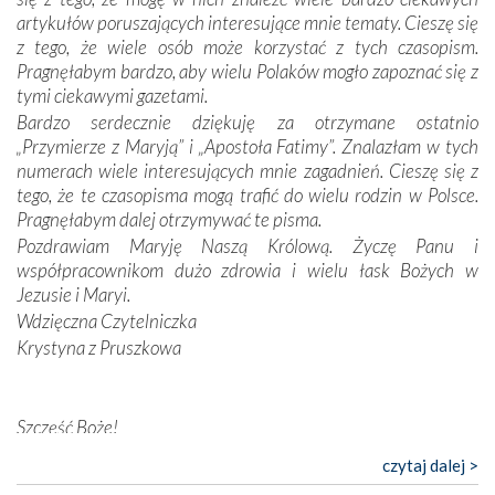
odstępstw, także w życiu władców. Trudne momenty w
artykułów poruszających interesujące mnie tematy. Cieszę się
wymiarze tak osobistym, jak i zbiorowym, przypominają o
z tego, że wiele osób może korzystać z tych czasopism.
konieczności ciągłego zabiegania o własną duszę i o łaskę
Pragnęłabym bardzo, aby wielu Polaków mogło zapoznać się z
Opatrzności. Wierność przynosi pomyślność –
tymi ciekawymi gazetami.
przynajmniej w życiu duchowym. Odstępstwo owocuje
Bardzo serdecznie dziękuję za otrzymane ostatnio
nieszczęściem i śmiercią. Te uniwersalne prawdy
„Przymierze z Maryją” i „Apostoła Fatimy”. Znalazłam w tych
przychodziły na myśl, gdy słuchaliśmy opowieści
numerach wiele interesujących mnie zagadnień. Cieszę się z
przewodników o portugalskich monarchach i wodzach,
tego, że te czasopisma mogą trafić do wielu rodzin w Polsce.
zwycięskich bitwach i nieszczęśliwych losach grzesznych
Pragnęłabym dalej otrzymywać te pisma.
kochanków.
Pozdrawiam Maryję Naszą Królową. Życzę Panu i
współpracownikom dużo zdrowia i wielu łask Bożych w
Byli tym razem pośród Apostołów Fatimy reprezentanci
Jezusie i Maryi.
każdego spośród żyjących pokoleń. Najmłodszy uczestnik
Wdzięczna Czytelniczka
liczył sobie 13 lat, zaś senior, pan Zdzisław – już 94.
–
Krystyna z Pruszkowa
Całe życie marzyłem, by tu przyjechać
– przyznał w
rozmowie.
Nasza pielgrzymka nie byłaby tak bogata w duchową treść
Szczęść Boże!
bez obecności duszpasterza – księdza Krzysztofa.
Bardzo dziękuję za przysyłanie mi „Przymierza z Maryją”. Jest
czytaj dalej >
Oprócz zapewnienia nam możliwości codziennego
to pismo, które bardzo sobie cenię i szanuję. Redagujecie