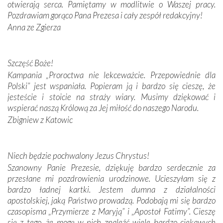
otwierają serca. Pamiętamy w modlitwie o Waszej pracy.
domy, w których żyli.
Pozdrawiam gorąco Pana Prezesa i cały zespół redakcyjny!
Anna ze Zgierza
W miejscu objawień Matki Bożej zapaliliśmy świece
przywiezione wraz z intencjami powierzonymi nam przez
Darczyńców w ramach akcji „Twoje światło w Fatimie”.
Podczas tej kilkudniowej wyprawy na każdym kroku
Szczęść Boże!
spotykaliśmy się z serdeczną otwartością
Kampania „Proroctwa nie lekceważcie. Przepowiednie dla
Portugalczyków. Podziwialiśmy ich ludową sztukę i
Polski” jest wspaniała. Popieram ją i bardzo się cieszę, że
zwyczaje. Mimo że nasze kraje są od siebie bardzo
jesteście i stoicie na straży wiary. Musimy dziękować i
oddalone, w żaden sposób nie czuliśmy się obco.
wspierać naszą Królową za Jej miłość do naszego Narodu.
Sprawiła to oczywiście sama Matka Boża, ale też
Zbigniew z Katowic
kulturowa bliskość biorąca swój początek w naszej
wspólnej wierze. Podczas wyjazdów do historycznych
miejsc, które znalazły się na trasie naszej pielgrzymki,
Niech będzie pochwalony Jezus Chrystus!
mieliśmy okazję przekonać się, że Maryja swoją opieką
Szanowny Panie Prezesie, dziękuję bardzo serdecznie za
otacza nie tylko nasz naród, lecz wszystkie nacje, które
przesłane mi pozdrowienia urodzinowe. Ucieszyłam się z
się Jej ufnie oddają, a także każdą osobę, która zawierza
bardzo ładnej kartki. Jestem dumna z działalności
Jej siebie oraz swych bliskich.
apostolskiej, jaką Państwo prowadzą. Podobają mi się bardzo
czasopisma „Przymierze z Maryją” i „Apostoł Fatimy”. Cieszę
Dzieje Portugalii to również historia wierności Bogu i
się z tego, że mogę w nich znaleźć wiele bardzo ciekawych