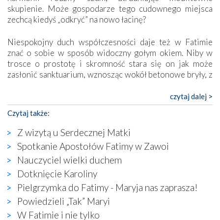
skupienie. Może gospodarze tego cudownego miejsca
zechcą kiedyś „odkryć” na nowo łacinę?
Niespokojny duch współczesności daje też w Fatimie
znać o sobie w sposób widoczny gołym okiem. Niby w
trosce o prostotę i skromność stara się on jak może
zasłonić sanktuarium, wznosząc wokół betonowe bryły, z
których niektóre nawet zostały poświęcone jako miejsca
katolickiego kultu. Tylko co wspólnego z żywą,
czytaj dalej >
autentyczną wiarą mogą mieć płaskie, szare bunkry albo
Czytaj także:
kaplice, w których Tabernakulum przypomina bardziej
skrzynkę na narzędzia? Albo co powiedzieć o ustawionym
Z wizytą u Serdecznej Matki
tuż przy nowej bazylice wielkim krzyżu, na którym
Spotkanie Apostołów Fatimy w Zawoi
zamiast Chrystusa umieszczono dziwaczną postać jakby
Nauczyciel wielki duchem
wyjętą ze starożytnych hieroglifów? W kulturowym
kontekście naszych czasów to raczej karykatura niż godny
Dotknięcie Karoliny
wizerunek Zbawiciela…
Pielgrzymka do Fatimy - Maryja nas zaprasza!
Zatem nawet w bezpośrednim otoczeniu sanktuarium
Powiedzieli „Tak” Maryi
naocznie przekonaliśmy się, że wewnątrz Kościoła toczy
W Fatimie i nie tylko
się ogromna walka o kształt katolicyzmu i o serca