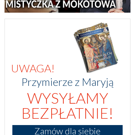
UWAGA!
Przymierze z Maryją
WYSYŁAMY
BEZPŁATNIE!
Zamów dla siebie