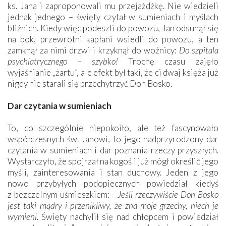
ks. Jana i zaproponowali mu przejażdżkę. Nie wiedzieli
jednak jednego – święty czytał w sumieniach i myślach
bliźnich. Kiedy więc podeszli do powozu, Jan odsunął się
na bok, przewrotni kapłani wsiedli do powozu, a ten
zamknął za nimi drzwi i krzyknął do woźnicy:
Do szpitala
psychiatrycznego – szybko!
Trochę czasu zajęło
wyjaśnianie „żartu”, ale efekt był taki, że ci dwaj księża już
nigdy nie starali się przechytrzyć Don Bosko.
Dar czytania w sumieniach
To, co szczególnie niepokoiło, ale też fascynowało
współczesnych św. Janowi, to jego nadprzyrodzony dar
czytania w sumieniach i dar poznania rzeczy przyszłych.
Wystarczyło, że spojrzał na kogoś i już mógł określić jego
myśli, zainteresowania i stan duchowy. Jeden z jego
nowo przybyłych podopiecznych powiedział kiedyś
z bezczelnym uśmieszkiem:
- Jeśli rzeczywiście Don Bosko
jest taki mądry i przenikliwy, że zna moje grzechy, niech je
wymieni.
Święty nachylił się nad chłopcem i powiedział