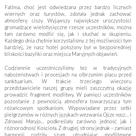
Fatima, choć jest odwiedzana przez bardzo licznych
wiernych oraz turystów, zdołała jednak zachować
atmosferę ciszy. Wyjąwszy największe uroczystości
gromadzące wielotysięczne rzesze uczestników, można
tam zarówno modlić się, jak i słuchać w skupieniu.
Każdego dnia chętnie korzystaliśmy z tej możliwości tym
bardziej, że nasz hotel położony był w bezpośredniej
bliskości bazyliki oraz miejsca Maryjnych objawień.
Codziennie uczestniczyliśmy też w tradycyjnych
nabożeństwach i procesjach na olbrzymim placu przed
sanktuarium. W trakcie trzeciego wieczoru
przedstawiciele naszej grupy mieli zaszczytną okazję
prowadzić fragment modlitwy. W pamięci uczestników
pozostanie z pewnością atmosfera towarzysząca tym
różańcowym spotkaniom. Wypowiadane przez setki
pielgrzymów w różnych językach wezwania
Ojcze nasz
… i
Zdrowaś Maryjo
… podkreślały zarówno jedność jak i
różnorodność Kościoła. Z drugiej strony jednak – zamiast
harmonii rodziły szum, utrudniając modlitewne