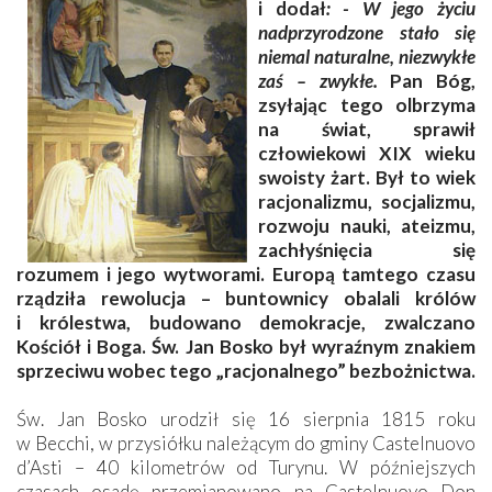
i dodał
: - W jego życiu
nadprzyrodzone stało się
niemal naturalne, niezwykłe
zaś – zwykłe.
Pan Bóg,
zsyłając tego olbrzyma
na świat, sprawił
człowiekowi XIX wieku
swoisty żart. Był to wiek
racjonalizmu, socjalizmu,
rozwoju nauki, ateizmu,
zachłyśnięcia się
rozumem i jego wytworami. Europą tamtego czasu
rządziła rewolucja – buntownicy obalali królów
i królestwa, budowano demokracje, zwalczano
Kościół i Boga. Św. Jan Bosko był wyraźnym znakiem
sprzeciwu wobec tego „racjonalnego” bezbożnictwa.
Św. Jan Bosko urodził się 16 sierpnia 1815 roku
w Becchi, w przysiółku należącym do gminy Castelnuovo
d’Asti – 40 kilometrów od Turynu. W późniejszych
czasach osadę przemianowano na Castelnuovo Don