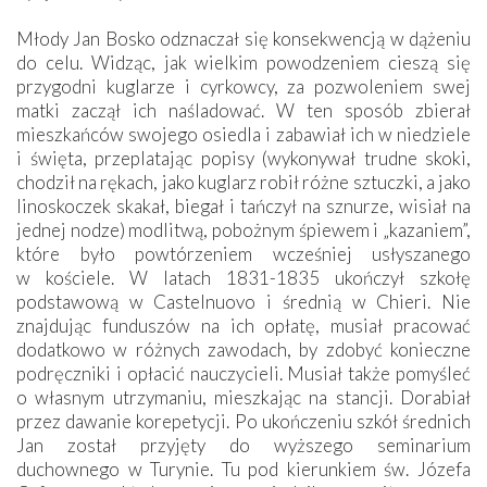
Młody Jan Bosko odznaczał się konsekwencją w dążeniu
do celu. Widząc, jak wielkim powodzeniem cieszą się
przygodni kuglarze i cyrkowcy, za pozwoleniem swej
matki zaczął ich naśladować. W ten sposób zbierał
mieszkańców swojego osiedla i zabawiał ich w niedziele
i święta, przeplatając popisy (wykonywał trudne skoki,
chodził na rękach, jako kuglarz robił różne sztuczki, a jako
linoskoczek skakał, biegał i tańczył na sznurze, wisiał na
jednej nodze) modlitwą, pobożnym śpiewem i „kazaniem”,
które było powtórzeniem wcześniej usłyszanego
w kościele. W latach 1831-1835 ukończył szkołę
podstawową w Castelnuovo i średnią w Chieri. Nie
znajdując funduszów na ich opłatę, musiał pracować
dodatkowo w różnych zawodach, by zdobyć konieczne
podręczniki i opłacić nauczycieli. Musiał także pomyśleć
o własnym utrzymaniu, mieszkając na stancji. Dorabiał
przez dawanie korepetycji. Po ukończeniu szkół średnich
Jan został przyjęty do wyższego seminarium
duchownego w Turynie. Tu pod kierunkiem św. Józefa