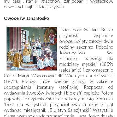
mu całą „litanię” grzechów, zaniedbań i występków,
nawet tych najbardziej skrytych.
Owoce św. Jana Bosko
Działalność św. Jana Bosko
przyniosła wspaniałe
owoce. Święty założył dwie
rodziny zakonne: Pobożne
Towarzystwo Św.
Franciszka Salezego dla
młodzieży męskiej (1859)
(salezjanie) i zgromadzenie
Córek Maryi Wspomożycielki Wiernych dla dziewcząt
(1872). Położył także wielkie zasługi w zakresie
udostępniania literatury katolickiej. Rozpoczął od
wydawania żywotów świętych i biografii papieży. Potem
pojawiły się
Czytanki Katolickie
na każdy miesiąc. Od roku
1877 dla wszystkich przyjaciół swoich dzieł zaczął
wydawać miesięcznik „Biuletyn Salezjański”. Wszystkie
pisma, wydane drukiem staraniem św. Jana Bosko doszły