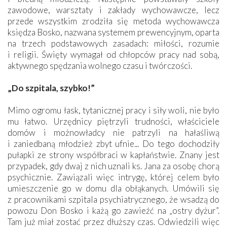
zawodowe, warsztaty i zakłady wychowawcze, lecz
przede wszystkim zrodziła się metoda wychowawcza
księdza Bosko, nazwana systemem prewencyjnym, oparta
na trzech podstawowych zasadach: miłości, rozumie
i religii. Święty wymagał od chłopców pracy nad sobą,
aktywnego spędzania wolnego czasu i twórczości.
„Do szpitala, szybko!”
Mimo ogromu łask, tytanicznej pracy i siły woli, nie było
mu łatwo. Urzędnicy piętrzyli trudności, właściciele
domów i możnowładcy nie patrzyli na hałaśliwą
i zaniedbaną młodzież zbyt ufnie... Do tego dochodziły
pułapki ze strony współbraci w kapłaństwie. Znany jest
przypadek, gdy dwaj z nich uznali ks. Jana za osobę chorą
psychicznie. Zawiązali więc intrygę, której celem było
umieszczenie go w domu dla obłąkanych. Umówili się
z pracownikami szpitala psychiatrycznego, że wsadzą do
powozu Don Bosko i każą go zawieźć na „ostry dyżur”.
Tam już miał zostać przez dłuższy czas. Odwiedzili więc