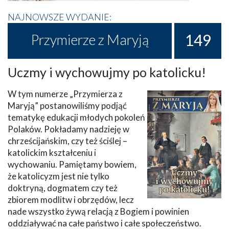
NAJNOWSZE WYDANIE:
149
Przymierze z Maryją
Uczmy i wychowujmy po katolicku!
W tym numerze „Przymierza z
Maryją” postanowiliśmy podjąć
tematykę edukacji młodych pokoleń
Polaków. Pokładamy nadzieję w
chrześcijańskim, czy też ściślej –
katolickim kształceniu i
wychowaniu. Pamiętamy bowiem,
że katolicyzm jest nie tylko
doktryną, dogmatem czy też
zbiorem modlitw i obrzędów, lecz
nade wszystko żywą relacją z Bogiem i powinien
oddziaływać na całe państwo i całe społeczeństwo.