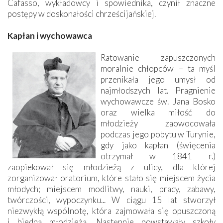
Cafasso, wykładowcy i spowiednika, czynił znaczne
postępy w doskonałości chrześcijańskiej.
Kapłan i wychowawca
Ratowanie zapuszczonych
moralnie chłopców – ta myśl
przenikała jego umysł od
najmłodszych lat. Pragnienie
wychowawcze św. Jana Bosko
oraz wielka miłość do
młodzieży zaowocowała
podczas jego pobytu w Turynie,
gdy jako kapłan (święcenia
otrzymał w 1841 r.)
zaopiekował się młodzieżą z ulicy, dla której
zorganizował oratorium, które stało się miejscem życia
młodych; miejscem modlitwy, nauki, pracy, zabawy,
twórczości, wypoczynku... W ciągu 15 lat stworzył
niezwykłą wspólnotę, która zajmowała się opuszczoną
i biedną młodzieżą. Następnie powstawały szkoły