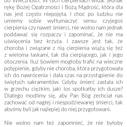
do Wieczności. W tych cierpieniach widać jednak
rękę Bożej Opatrzności i Bożą Mądrość, która dla
nas jest często niepojęta. I choć po ludzku nie
umiemy sobie wytłumaczyć sensu czyjegoś
cierpienia czy nawet śmierci, nie wolno nam jednak
poddawać się rozpaczy i zapominać, że nie ma
uświęcenia bez krzyża. I zawsze jest tak, że
choroba i związane z nią cierpienia wiążą się też
z wieloma łaskami, tak dla cierpiącego, jak i jego
otoczenia. Iluż bowiem mogłoby trafić na wieczne
potępienie, gdyby nie choroba, która przygotowała
ich do nawrócenia i dała czas na przystąpienie do
świętych sakramentów. Gdyby śmierć zastała ich
w grzechu ciężkim, jaki los spotkałby ich dusze?
Dlatego modlimy się, aby Pan Bóg zechciał nas
zachować od nagłej i niespodziewanej śmierci, tak
abyśmy byli jak najlepiej do niej przygotowani.
Nie wolno nam też zapomnieć, że nie byłoby