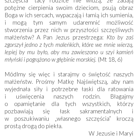
szczęścia” tacy rodzice nie widzą, że zadają
potężne cierpienia swoim dzieciom, psują obraz
Boga w ich sercach, wypaczają i łamią ich sumienia,
i mogą tym samym udaremnić możliwość
stworzenia przez nich w przyszłości szczęśliwych
małżeństw? A Pan Jezus przestrzega:
Kto by zaś
zgorszył jedno z tych maleńkich, które we mnie wierzą,
lepiej by mu było, aby mu zawieszono u szyi kamień
młyński i pogrążono w głębinie morskiej.
(Mt 18, 6)
Módlmy się więc i starajmy o świętość naszych
małżeństw. Prośmy Matkę Najświętszą, aby nam
wyjednała siły i potrzebne łaski dla ratowania
i uświęcenia naszych rodzin. Błagajmy
o opamiętanie dla tych wszystkich, którzy
pozbawiają się łask sakramentalnych i
w poszukiwaniu „własnego szczęścia” kroczą
prostą drogą do piekła.
W Jezusie i Maryi