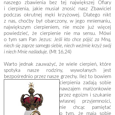
naszego zbawienia bez tej największej Ofiary
i cierpienia, jakie musiał znosić nasz Zbawiciel
podczas okrutnej męki krzyżowej. Dlatego nikt
z nas, choćby był obarczony, w jego mniemaniu,
największym cierpieniem, nie może już więcej
powiedzieć, że cierpienie nie ma sensu. Mówi
o tym sam Pan Jezus:
Jeśli kto chce pójść za Mną,
niech się zaprze samego siebie, niech weźmie krzyż swój
i niech Mnie naśladuje.
(Mt 16,24)
Warto jednak zauważyć, że wiele cierpień, które
spotyka nasze rodziny, wywołanych jest
bezpośrednio przez nasze g
rzechy. Ileż to bowiem
cierpienia zadają sobie
nawzajem małżonkowie
przez egoizm i szukanie
własnej przyjemności,
nie chcąc pamiętać
o tym, że mają sobie