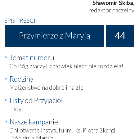
Sławomir Skiba
,
redaktor naczelny
SPIS TREŚCI:
44
Przymierze z Maryją
Temat numeru
Co Bóg złączył, człowiek niech nie rozdziela!
Rodzina
Małżeństwo na dobre i na złe
Listy od Przyjaciół
Listy
Nasze kampanie
Dni otwarte Instytutu im. Ks. Piotra Skargi
„365 dni z Maryją"