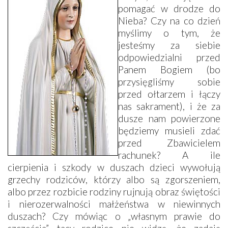
pomagać w drodze do
Nieba? Czy na co dzień
myślimy o tym, że
jesteśmy za siebie
odpowiedzialni przed
Panem Bogiem (bo
przysięgliśmy sobie
przed ołtarzem i łączy
nas sakrament), i że za
dusze nam powierzone
będziemy musieli zdać
przed Zbawicielem
rachunek? A ile
cierpienia i szkody w duszach dzieci wywołują
grzechy rodziców, którzy albo są zgorszeniem,
albo przez rozbicie rodziny rujnują obraz świętości
i nierozerwalności małżeństwa w niewinnych
duszach? Czy mówiąc o „własnym prawie do