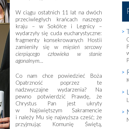
W ciągu ostatnich 11 lat na dwóch
przeciwległych krańcach naszego
kraju – w Sokółce i Legnicy –
wydarzyły się cuda eucharystyczne:
fragmenty konsekrowanych Hostii
P
zamieniły się w
mięsień sercowy
w
cierpiącego człowieka w stanie
agonalnym…
Co nam chce powiedzieć Boża
K
Opatrzność poprzez te
nadzwyczajne wydarzenia? Na
pewno potwierdzić Prawdę, że
L
Chrystus Pan jest ukryty
w Najświętszym Sakramencie
i należy Mu się najwyższa cześć; że
przyjmując Komunię Świętą,