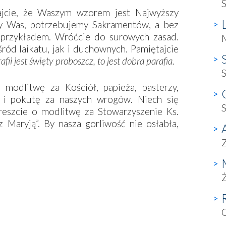
S
jcie, że Waszym wzorem jest Najwyższy
my Was, potrzebujemy Sakramentów, a bez
s przykładem. Wróćcie do surowych zasad.
M
ród laikatu, jak i duchownych. Pamiętajcie
fii jest święty proboszcz, to jest dobra parafia.
S
modlitwę za Kościół, papieża, pasterzy,
 i pokutę za naszych wrogów. Niech się
S
reszcie o modlitwę za Stowarzyszenie Ks.
z Maryją”. By nasza gorliwość nie osłabła,
Z
Ż
C