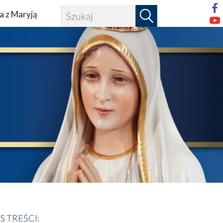
a z Maryją
IS TREŚCI: