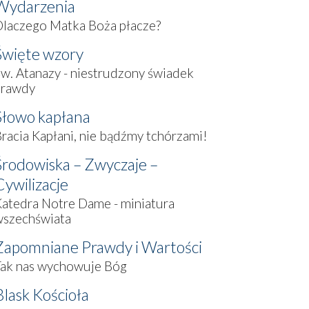
Wydarzenia
laczego Matka Boża płacze?
Święte wzory
w. Atanazy - niestrudzony świadek
prawdy
Słowo kapłana
racia Kapłani, nie bądźmy tchórzami!
Środowiska – Zwyczaje –
Cywilizacje
atedra Notre Dame - miniatura
wszechświata
Zapomniane Prawdy i Wartości
Tak nas wychowuje Bóg
Blask Kościoła