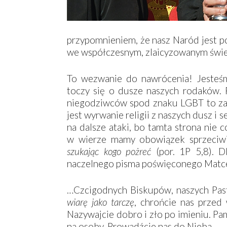
przypomnieniem, że nasz Naród jest 
we współczesnym, zlaicyzowanym świe
To wezwanie do nawrócenia! Jesteśm
toczy się o dusze naszych rodaków.
niegodziwców spod znaku LGBT to zal
jest wyrwanie religii z naszych dusz i 
na dalsze ataki, bo tamta strona nie c
w wierze mamy obowiązek sprzeciwi
szukając kogo pożreć
(por. 1P 5,8). D
naczelnego pisma poświęconego Matce
…Czcigodnych Biskupów, naszych Past
wiarę jako tarczę
, chrońcie nas przed
Nazywajcie dobro i zło po imieniu. Pam
na osoby. Prowadźcie nas do Nieba.