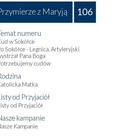
106
Przymierze z Maryją
Temat numeru
Cud w Sokółce
o Sokółce - Legnica. Artyleryjski
ystrzał Pana Boga
Potrzebujemy cudów
Rodzina
atolicka Matka
Listy od Przyjaciół
isty od Przyjaciół
Nasze kampanie
Nasze Kampanie