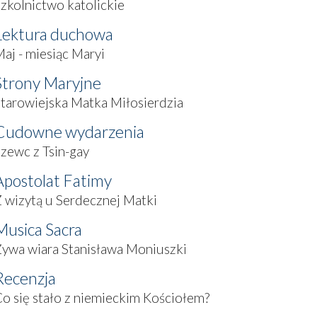
zkolnictwo katolickie
Lektura duchowa
aj - miesiąc Maryi
Strony Maryjne
tarowiejska Matka Miłosierdzia
Cudowne wydarzenia
zewc z Tsin-gay
Apostolat Fatimy
 wizytą u Serdecznej Matki
Musica Sacra
ywa wiara Stanisława Moniuszki
Recenzja
o się stało z niemieckim Kościołem?