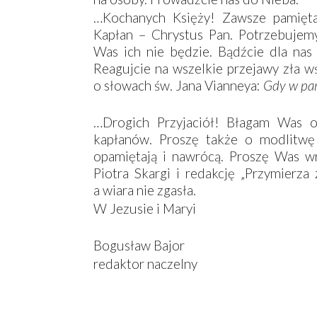
…Kochanych Księży! Zawsze pamięta
Kapłan – Chrystus Pan. Potrzebuje
Was ich nie będzie. Bądźcie dla na
Reagujcie na wszelkie przejawy zła wś
o słowach św. Jana Vianneya:
Gdy w para
…Drogich Przyjaciół! Błagam Was o 
kapłanów. Proszę także o modlitwę
opamiętają i nawrócą. Proszę Was w
Piotra Skargi i redakcję „Przymierza 
a wiara nie zgasła.
W Jezusie i Maryi
Bogusław Bajor
redaktor naczelny