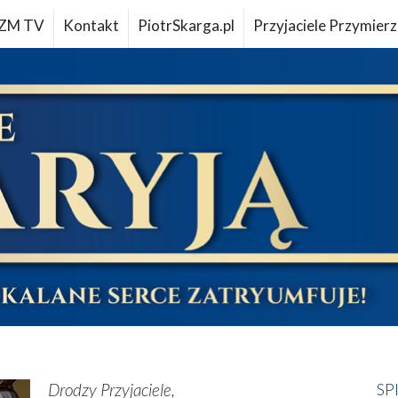
ZM TV
Kontakt
PiotrSkarga.pl
Przyjaciele Przymierz
Drodzy Przyjaciele,
SP