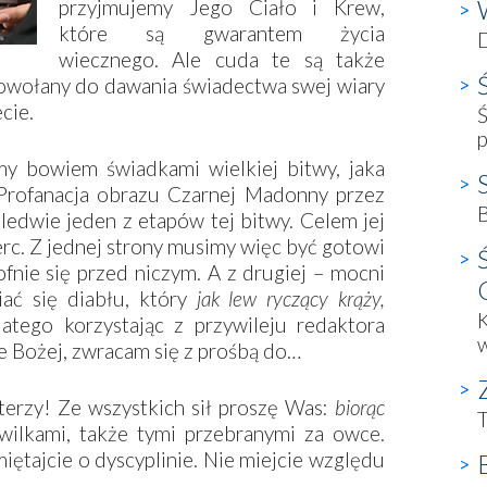
przyjmujemy Jego Ciało i Krew,
które są gwarantem życia
D
wiecznego. Ale cuda te są także
powołany do dawania świadectwa swej wiary
cie.
Ś
y bowiem świadkami wielkiej bitwy, jaka
 Profanacja obrazu Czarnej Madonny przez
B
edwie jeden z etapów tej bitwy. Celem jej
serc. Z jednej strony musimy więc być gotowi
ofnie się przed niczym. A z drugiej – mocni
ać się diabłu, który
jak lew ryczący krąży,
K
latego korzystając z przywileju redaktora
 Bożej, zwracam się z prośbą do…
erzy! Ze wszystkich sił proszę Was:
biorąc
 wilkami, także tymi przebranymi za owce.
iętajcie o dyscyplinie. Nie miejcie względu