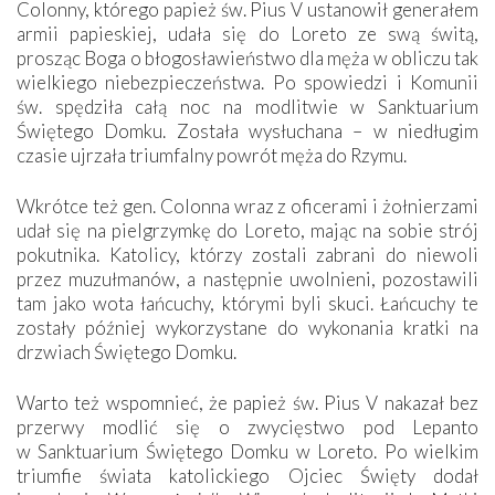
Colonny, którego papież św. Pius V ustanowił generałem
armii papieskiej, udała się do Loreto ze swą świtą,
prosząc Boga o błogosławieństwo dla męża w obliczu tak
wielkiego niebezpieczeństwa. Po spowiedzi i Komunii
św. spędziła całą noc na modlitwie w Sanktuarium
Świętego Domku. Została wysłuchana – w niedługim
czasie ujrzała triumfalny powrót męża do Rzymu.
Wkrótce też gen. Colonna wraz z oficerami i żołnierzami
udał się na pielgrzymkę do Loreto, mając na sobie strój
pokutnika. Katolicy, którzy zostali zabrani do niewoli
przez muzułmanów, a następnie uwolnieni, pozostawili
tam jako wota łańcuchy, którymi byli skuci. Łańcuchy te
zostały później wykorzystane do wykonania kratki na
drzwiach Świętego Domku.
Warto też wspomnieć, że papież św. Pius V nakazał bez
przerwy modlić się o zwycięstwo pod Lepanto
w Sanktuarium Świętego Domku w Loreto. Po wielkim
triumfie świata katolickiego Ojciec Święty dodał