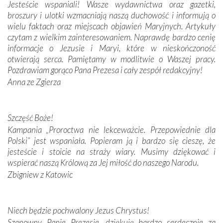
Jesteście wspaniali! Wasze wydawnictwa oraz gazetki,
broszury i ulotki wzmacniają naszą duchowość i informują o
Podążyliśmy też śladami fatimskich wizjonerów – Łucji
wielu faktach oraz miejscach objawień Maryjnych. Artykuły
dos Santos oraz świętych Hiacynty i Franciszka Marto.
czytam z wielkim zainteresowaniem. Naprawdę bardzo cenię
Modliliśmy się przy ich grobach. Odprawiliśmy Drogę
informacje o Jezusie i Maryi, które w nieskończoność
Krzyżową w ich rodzinnych stronach, odwiedziliśmy
otwierają serca. Pamiętamy w modlitwie o Waszej pracy.
domy, w których żyli.
Pozdrawiam gorąco Pana Prezesa i cały zespół redakcyjny!
Anna ze Zgierza
W miejscu objawień Matki Bożej zapaliliśmy świece
przywiezione wraz z intencjami powierzonymi nam przez
Darczyńców w ramach akcji „Twoje światło w Fatimie”.
Podczas tej kilkudniowej wyprawy na każdym kroku
Szczęść Boże!
spotykaliśmy się z serdeczną otwartością
Kampania „Proroctwa nie lekceważcie. Przepowiednie dla
Portugalczyków. Podziwialiśmy ich ludową sztukę i
Polski” jest wspaniała. Popieram ją i bardzo się cieszę, że
zwyczaje. Mimo że nasze kraje są od siebie bardzo
jesteście i stoicie na straży wiary. Musimy dziękować i
oddalone, w żaden sposób nie czuliśmy się obco.
wspierać naszą Królową za Jej miłość do naszego Narodu.
Sprawiła to oczywiście sama Matka Boża, ale też
Zbigniew z Katowic
kulturowa bliskość biorąca swój początek w naszej
wspólnej wierze. Podczas wyjazdów do historycznych
miejsc, które znalazły się na trasie naszej pielgrzymki,
Niech będzie pochwalony Jezus Chrystus!
mieliśmy okazję przekonać się, że Maryja swoją opieką
Szanowny Panie Prezesie, dziękuję bardzo serdecznie za