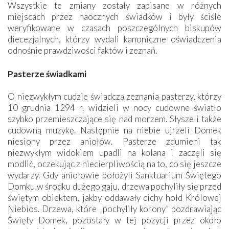
Wszystkie te zmiany zostały zapisane w różnych
miejscach przez naocznych świadków i były ściśle
weryfikowane w czasach poszczególnych biskupów
diecezjalnych, którzy wydali kanoniczne oświadczenia
odnośnie prawdziwości faktów i zeznań.
Pasterze świadkami
O niezwykłym cudzie świadczą zeznania pasterzy, którzy
10 grudnia 1294 r. widzieli w nocy cudowne światło
szybko przemieszczające się nad morzem. Słyszeli także
cudowną muzykę. Następnie na niebie ujrzeli Domek
niesiony przez aniołów. Pasterze zdumieni tak
niezwykłym widokiem upadli na kolana i zaczęli się
modlić, oczekując z niecierpliwością na to, co się jeszcze
wydarzy. Gdy aniołowie położyli Sanktuarium Świętego
Domku w środku dużego gaju, drzewa pochyliły się przed
świętym obiektem, jakby oddawały cichy hołd Królowej
Niebios. Drzewa, które „pochyliły korony” pozdrawiając
Święty Domek, pozostały w tej pozycji przez około