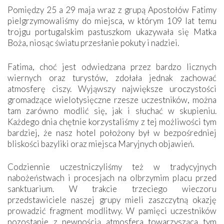
Pomiędzy 25 a 29 maja wraz z grupą Apostołów Fatimy
pielgrzymowaliśmy do miejsca, w którym 109 lat temu
trojgu portugalskim pastuszkom ukazywała się Matka
Boża, niosąc światu przesłanie pokuty i nadziei.
Fatima, choć jest odwiedzana przez bardzo licznych
wiernych oraz turystów, zdołała jednak zachować
atmosferę ciszy. Wyjąwszy największe uroczystości
gromadzące wielotysięczne rzesze uczestników, można
tam zarówno modlić się, jak i słuchać w skupieniu.
Każdego dnia chętnie korzystaliśmy z tej możliwości tym
bardziej, że nasz hotel położony był w bezpośredniej
bliskości bazyliki oraz miejsca Maryjnych objawień.
Codziennie uczestniczyliśmy też w tradycyjnych
nabożeństwach i procesjach na olbrzymim placu przed
sanktuarium. W trakcie trzeciego wieczoru
przedstawiciele naszej grupy mieli zaszczytną okazję
prowadzić fragment modlitwy. W pamięci uczestników
pozostanie z pewnością atmosfera towarzysząca tym