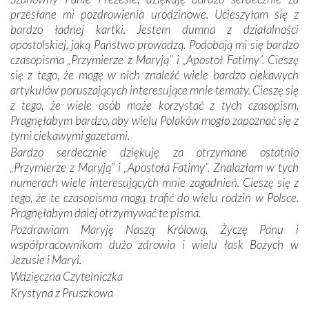
otacza nie tylko nasz naród, lecz wszystkie nacje, które
przesłane mi pozdrowienia urodzinowe. Ucieszyłam się z
się Jej ufnie oddają, a także każdą osobę, która zawierza
bardzo ładnej kartki. Jestem dumna z działalności
Jej siebie oraz swych bliskich.
apostolskiej, jaką Państwo prowadzą. Podobają mi się bardzo
czasopisma „Przymierze z Maryją” i „Apostoł Fatimy”. Cieszę
Dzieje Portugalii to również historia wierności Bogu i
się z tego, że mogę w nich znaleźć wiele bardzo ciekawych
odstępstw, także w życiu władców. Trudne momenty w
artykułów poruszających interesujące mnie tematy. Cieszę się
wymiarze tak osobistym, jak i zbiorowym, przypominają o
z tego, że wiele osób może korzystać z tych czasopism.
konieczności ciągłego zabiegania o własną duszę i o łaskę
Pragnęłabym bardzo, aby wielu Polaków mogło zapoznać się z
Opatrzności. Wierność przynosi pomyślność –
tymi ciekawymi gazetami.
przynajmniej w życiu duchowym. Odstępstwo owocuje
Bardzo serdecznie dziękuję za otrzymane ostatnio
nieszczęściem i śmiercią. Te uniwersalne prawdy
„Przymierze z Maryją” i „Apostoła Fatimy”. Znalazłam w tych
przychodziły na myśl, gdy słuchaliśmy opowieści
numerach wiele interesujących mnie zagadnień. Cieszę się z
przewodników o portugalskich monarchach i wodzach,
tego, że te czasopisma mogą trafić do wielu rodzin w Polsce.
zwycięskich bitwach i nieszczęśliwych losach grzesznych
Pragnęłabym dalej otrzymywać te pisma.
kochanków.
Pozdrawiam Maryję Naszą Królową. Życzę Panu i
współpracownikom dużo zdrowia i wielu łask Bożych w
Byli tym razem pośród Apostołów Fatimy reprezentanci
Jezusie i Maryi.
każdego spośród żyjących pokoleń. Najmłodszy uczestnik
Wdzięczna Czytelniczka
liczył sobie 13 lat, zaś senior, pan Zdzisław – już 94.
–
Krystyna z Pruszkowa
Całe życie marzyłem, by tu przyjechać
– przyznał w