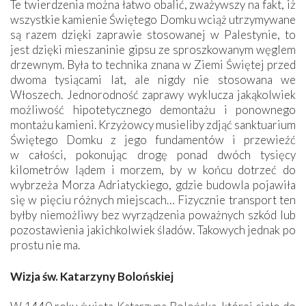
Te twierdzenia można łatwo obalić, zważywszy na fakt, iż
wszystkie kamienie Świętego Domku wciąż utrzymywane
są razem dzięki zaprawie stosowanej w Palestynie, to
jest dzięki mieszaninie gipsu ze sproszkowanym węglem
drzewnym. Była to technika znana w Ziemi Świętej przed
dwoma tysiącami lat, ale nigdy nie stosowana we
Włoszech. Jednorodność zaprawy wyklucza jakąkolwiek
możliwość hipotetycznego demontażu i ponownego
montażu kamieni. Krzyżowcy musieliby zdjąć sanktuarium
Świętego Domku z jego fundamentów i przewieźć
w całości, pokonując drogę ponad dwóch tysięcy
kilometrów lądem i morzem, by w końcu dotrzeć do
wybrzeża Morza Adriatyckiego, gdzie budowla pojawiła
się w pięciu różnych miejscach… Fizycznie transport ten
byłby niemożliwy bez wyrządzenia poważnych szkód lub
pozostawienia jakichkolwiek śladów. Takowych jednak po
prostu nie ma.
Wizja św. Katarzyny Bolońskiej