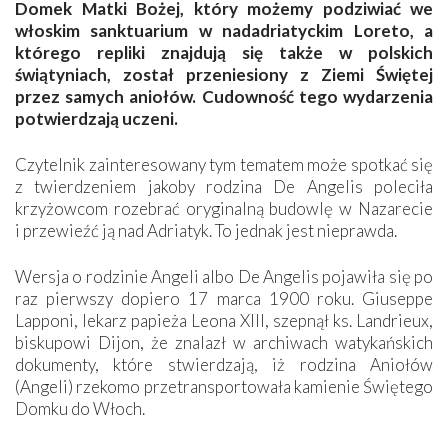
Domek Matki Bożej, który możemy podziwiać we
włoskim sanktuarium w nadadriatyckim Loreto, a
którego repliki znajdują się także w polskich
świątyniach, został przeniesiony z Ziemi Świętej
przez samych aniołów. Cudowność tego wydarzenia
potwierdzają uczeni.
Czytelnik zainteresowany tym tematem może spotkać się
z twierdzeniem jakoby rodzina De Angelis poleciła
krzyżowcom rozebrać oryginalną budowlę w Nazarecie
i przewieźć ją nad Adriatyk. To jednak jest nieprawda.
Wersja o rodzinie Angeli albo De Angelis pojawiła się po
raz pierwszy dopiero 17 marca 1900 roku. Giuseppe
Lapponi, lekarz papieża Leona XIII, szepnął ks. Landrieux,
biskupowi Dijon, że znalazł w archiwach watykańskich
dokumenty, które stwierdzają, iż rodzina Aniołów
(Angeli) rzekomo przetransportowała kamienie Świętego
Domku do Włoch.