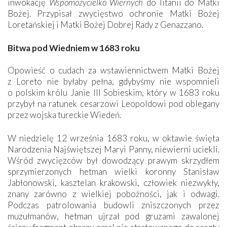
inwokację
Wspomożycielko Wiernych
do litanii do Matki
Bożej. Przypisał zwycięstwo ochronie Matki Bożej
Loretańskiej i Matki Bożej Dobrej Rady z Genazzano.
Bitwa pod Wiedniem w 1683 roku
Opowieść o cudach za wstawiennictwem Matki Bożej
z Loreto nie byłaby pełna, gdybyśmy nie wspomnieli
o polskim królu Janie III Sobieskim, który w 1683 roku
przybył na ratunek cesarzowi Leopoldowi pod oblegany
przez wojska tureckie Wiedeń.
W niedzielę 12 września 1683 roku, w oktawie święta
Narodzenia Najświętszej Maryi Panny, niewierni uciekli.
Wśród zwycięzców był dowodzący prawym skrzydłem
sprzymierzonych hetman wielki koronny Stanisław
Jabłonowski, kasztelan krakowski, człowiek niezwykły,
znany zarówno z wielkiej pobożności, jak i odwagi.
Podczas patrolowania budowli zniszczonych przez
muzułmanów, hetman ujrzał pod gruzami zawalonej