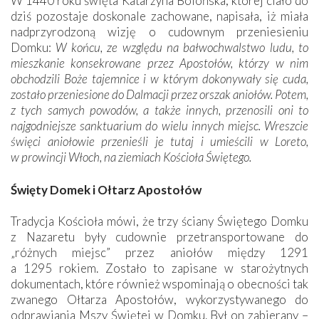
W 1440 roku święta Katarzyna Bolońska, której ciało do
dziś pozostaje doskonale zachowane, napisała, iż miała
nadprzyrodzoną wizję o cudownym przeniesieniu
Domku:
W końcu, ze względu na bałwochwalstwo ludu, to
mieszkanie konsekrowane przez Apostołów, którzy w nim
obchodzili Boże tajemnice i w którym dokonywały się cuda,
zostało przeniesione do Dalmacji przez orszak aniołów. Potem,
z tych samych powodów, a także innych, przenosili oni to
najgodniejsze sanktuarium
do wielu innych miejsc. Wreszcie
święci aniołowie przenieśli je tutaj i umieścili w Loreto,
w prowincji Włoch, na ziemiach Kościoła Świętego.
Święty Domek i Ołtarz Apostołów
Tradycja Kościoła mówi, że trzy ściany Świętego Domku
z Nazaretu były cudownie przetransportowane do
„różnych miejsc” przez aniołów między 1291
a 1295 rokiem. Zostało to zapisane w starożytnych
dokumentach, które również wspominają o obecności tak
zwanego Ołtarza Apostołów, wykorzystywanego do
odprawiania Mszy Świętej w Domku. Był on zabierany –