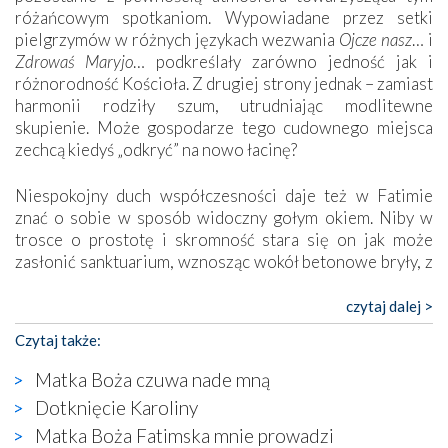
różańcowym spotkaniom. Wypowiadane przez setki
pielgrzymów w różnych językach wezwania
Ojcze nasz
… i
Zdrowaś Maryjo
… podkreślały zarówno jedność jak i
różnorodność Kościoła. Z drugiej strony jednak – zamiast
harmonii rodziły szum, utrudniając modlitewne
skupienie. Może gospodarze tego cudownego miejsca
zechcą kiedyś „odkryć” na nowo łacinę?
Niespokojny duch współczesności daje też w Fatimie
znać o sobie w sposób widoczny gołym okiem. Niby w
trosce o prostotę i skromność stara się on jak może
zasłonić sanktuarium, wznosząc wokół betonowe bryły, z
których niektóre nawet zostały poświęcone jako miejsca
katolickiego kultu. Tylko co wspólnego z żywą,
czytaj dalej >
autentyczną wiarą mogą mieć płaskie, szare bunkry albo
Czytaj także:
kaplice, w których Tabernakulum przypomina bardziej
skrzynkę na narzędzia? Albo co powiedzieć o ustawionym
Matka Boża czuwa nade mną
tuż przy nowej bazylice wielkim krzyżu, na którym
Dotknięcie Karoliny
zamiast Chrystusa umieszczono dziwaczną postać jakby
Matka Boża Fatimska mnie prowadzi
wyjętą ze starożytnych hieroglifów? W kulturowym