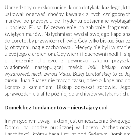
Uprzedzony o ekskomunice, która dotykała każdego, kto
usiłował oderwać choćby kawałek z tych czcigodnych
murów, po przybyciu do Trydentu potajemnie wybłagał
u papieża Piusa IV zezwolenie na zabranie fragmentu
świętych murów. Natychmiast wysłał swojego kapelana
do Loreto, by przywiózł relikwię. Gdy tylko biskup Suarez
ją otrzymał, nagle zachorował. Medycy nie byli w stanie
ulżyć jego cierpieniom. Gdy wierni i duchowni modlili się
o uleczenie chorego, z pewnego zakonu przyszła
wiadomość następującej treści:
Jeśli biskup chce
wyzdrowieć, niech zwróci Matce Bożej Loretańskiej to, co Jej
zabrał.
Juan Suarez nie tracąc czasu, odesłał kapelana do
Loreto z kamieniem. Biskup odzyskał zdrowie. Jego
sprawozdanie trafiło później do archiwów watykańskich.
Domek bez fundamentów – nieustający cud
Innym godnym uwagi faktem jest umieszczenie Świętego
Domku na drodze publicznej w Loreto. Archeolodzy
i architekci, którzy badali grunt pod Świętym Domkiem