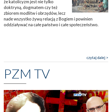
że katolicyzm jest nie tylko
doktryną, dogmatem czy też
zbiorem modlitw i obrzędów, lecz
nade wszystko żywą relacją z Bogiem i powinien
oddziaływać na całe państwo i całe społeczeństwo.
czytaj dalej >
PZM TV