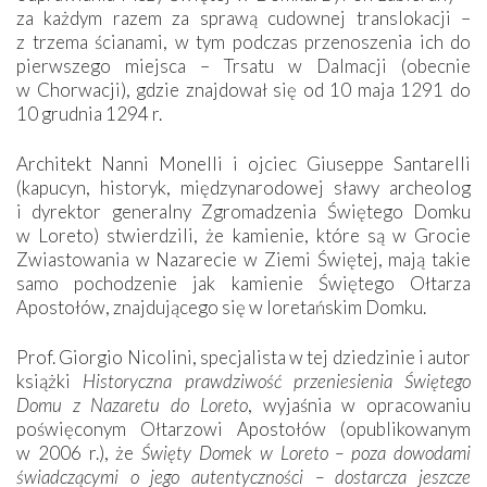
za każdym razem za sprawą cudownej translokacji –
z trzema ścianami, w tym podczas przenoszenia ich do
pierwszego miejsca – Trsatu w Dalmacji (obecnie
w Chorwacji), gdzie znajdował się od 10 maja 1291 do
10 grudnia 1294 r.
Architekt Nanni Monelli i ojciec Giuseppe Santarelli
(kapucyn, historyk, międzynarodowej sławy archeolog
i dyrektor generalny Zgromadzenia Świętego Domku
w Loreto) stwierdzili, że kamienie, które są w Grocie
Zwiastowania w Nazarecie w Ziemi Świętej, mają takie
samo pochodzenie jak kamienie Świętego Ołtarza
Apostołów, znajdującego się w loretańskim Domku.
Prof. Giorgio Nicolini, specjalista w tej dziedzinie i autor
książki
Historyczna prawdziwość przeniesienia Świętego
Domu z Nazaretu do Loreto
, wyjaśnia w opracowaniu
poświęconym Ołtarzowi Apostołów (opublikowanym
w 2006 r.), że
Święty Domek w Loreto – poza dowodami
świadczącymi o jego autentyczności – dostarcza jeszcze