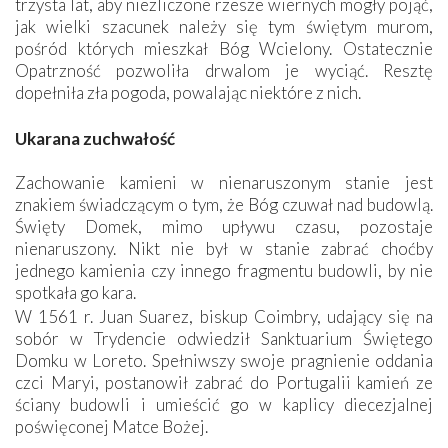
trzysta lat, aby niezliczone rzesze wiernych mogły pojąć,
jak wielki szacunek należy się tym świętym murom,
pośród których mieszkał Bóg Wcielony. Ostatecznie
Opatrzność pozwoliła drwalom je wyciąć. Resztę
dopełniła zła pogoda, powalając niektóre z nich.
Ukarana zuchwałość
Zachowanie kamieni w nienaruszonym stanie jest
znakiem świadczącym o tym, że Bóg czuwał nad budowlą.
Święty Domek, mimo upływu czasu, pozostaje
nienaruszony. Nikt nie był w stanie zabrać choćby
jednego kamienia czy innego fragmentu budowli, by nie
spotkała go kara.
W 1561 r. Juan Suarez, biskup Coimbry, udający się na
sobór w Trydencie odwiedził Sanktuarium Świętego
Domku w Loreto. Spełniwszy swoje pragnienie oddania
czci Maryi, postanowił zabrać do Portugalii kamień ze
ściany budowli i umieścić go w kaplicy diecezjalnej
poświęconej Matce Bożej.