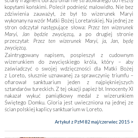
ściany fragment obrazu omal nie stratowanego do reszty
kopytami końskimi. Polecił podnieść malowidło. Nie bez
zdziwienia zauważył, że był to wizerunek Maryi
wykonany na wzór Matki Bożej Loretańskiej. Na jednej ze
stron odczytał następujące słowa:
Przez ten wizerunek
Maryi, Jan będzie zwycięzcą
, a po drugiej stronie
przeczytał:
Przez ten wizerunek Maryi, ja, Jan, będę
zwycięzcą
.
Zaintrygowany napisem, pospieszył z cudownym
wizerunkiem do zwycięskiego króla, który – aby
zaświadczyć o swojej wdzięczności dla Matki Bożej
z Loreto, słusznie uznawanej za sprawczynię triumfu –
ofiarował sanktuarium jeden z najpiękniejszych
sztandarów tureckich. Z tej okazji papież bł. Innocenty XI
nakazał wykuć pamiątkowy medal z wizerunkiem
Świętego Domku. Gloria jest uwieczniona na jednej ze
ścian polskiej kaplicy sanktuarium w Loreto.
Artykuł z PzM 82 maj/czerwiec 2015 >