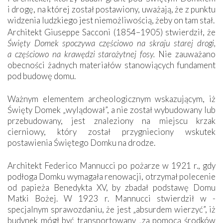
i drogę, na której został postawiony, uważają, że z punktu
widzenia ludzkiego jest niemożliwością, żeby on tam stał.
Architekt Giuseppe Sacconi (1854–1905) stwierdził, że
Święty Domek spoczywa częściowo na skraju starej drogi,
a częściowo na krawędzi starożytnej fosy.
Nie zauważano
obecności żadnych materiałów stanowiących fundament
pod budowę domu.
Ważnym elementem archeologicznym wskazującym, iż
Święty Domek „wylądował”, a nie został wybudowany lub
przebudowany, jest znaleziony na miejscu krzak
cierniowy, który został przygnieciony wskutek
postawienia Świętego Domku na drodze.
Architekt Federico Mannucci po pożarze w 1921 r., gdy
podłoga Domku wymagała renowacji, otrzymał polecenie
od papieża Benedykta XV, by zbadał podstawę Domu
Matki Bożej. W 1923 r. Mannucci ­stwierdził w ­
specjalnym sprawozdaniu, że jest „absurdem wierzyć”, iż
budynek mógł być transportowany „za pomocą środków