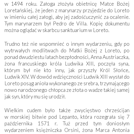
w 1494 roku. Załoga złożyła obietnicę Matce Bożej
Loretańskiej, że jeden z marynarzy przyjedzie do Loreto
w imieniu całej załogi, aby jej zadośćuczynić za ocalenie.
Tym marynarzem był Pedro de Villa. Kopię dokumentu
można oglądać w skarbcu sanktuarium w Loreto.
Trudno też nie wspomnieć o innym wydarzeniu, gdy po
wytrwałych modlitwach do Matki Bożej z Loreto, po
ponad dwudziestu latach bezpłodności, Anna Austriaczka,
żona francuskiego króla Ludwika XIII, poczęła syna,
którym był nie kto inny, jak przyszły Król Słońce,
Ludwik XIV. W dowód wdzięczności Ludwik XIII wysłał do
Loreto posąg anioła wykonanego ze srebra, trzymającego
nowo narodzonego chłopca ze złota o wadze takiej samej
jak syn, który mu się urodził.
Wielkim cudem było także zwycięstwo chrześcijan
w morskiej bitwie pod Lepanto, która rozegrała się 7
października 1571 r. Tuż przed tym doniosłym
wydarzeniem księżniczka Orsini, żona Marca Antonia