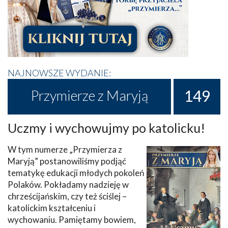
NAJNOWSZE WYDANIE:
149
Przymierze z Maryją
Uczmy i wychowujmy po katolicku!
W tym numerze „Przymierza z
Maryją” postanowiliśmy podjąć
tematykę edukacji młodych pokoleń
Polaków. Pokładamy nadzieję w
chrześcijańskim, czy też ściślej –
katolickim kształceniu i
wychowaniu. Pamiętamy bowiem,