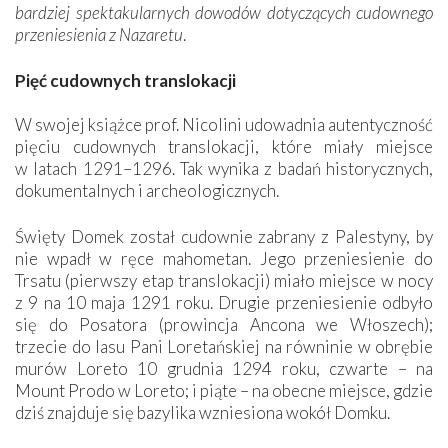
bardziej spektakularnych dowodów dotyczących cudownego
przeniesienia
z Nazaretu
.
Pięć cudownych translokacji
W swojej książce prof. Nicolini udowadnia autentyczność
pięciu cudownych translokacji, które miały miejsce
w latach 1291–1296. Tak wynika z badań historycznych,
dokumentalnych i archeologicznych.
Święty Domek został cudownie zabrany z Palestyny, by
nie wpadł w ręce mahometan. Jego przeniesienie do
Trsatu (pierwszy etap translokacji) miało miejsce w nocy
z 9 na 10 maja 1291 roku. Drugie przeniesienie odbyło
się do Posatora (prowincja Ancona we Włoszech);
trzecie do lasu Pani Loretańskiej na równinie w obrębie
murów Loreto 10 grudnia 1294 roku, czwarte – na
Mount Prodo w Loreto; i piąte – na obecne miejsce, gdzie
dziś znajduje się bazylika wzniesiona wokół Domku.