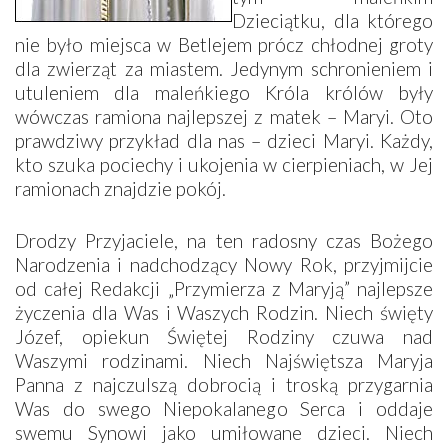
Dzieciątku, dla którego
nie było miejsca w Betlejem prócz chłodnej groty
dla zwierząt za miastem. Jedynym schronieniem i
utuleniem dla maleńkiego Króla królów były
wówczas ramiona najlepszej z matek – Maryi. Oto
prawdziwy przykład dla nas – dzieci Maryi. Każdy,
kto szuka pociechy i ukojenia w cierpieniach, w Jej
ramionach znajdzie pokój.
Drodzy Przyjaciele, na ten radosny czas Bożego
Narodzenia i nadchodzący Nowy Rok, przyjmijcie
od całej Redakcji „Przymierza z Maryją” najlepsze
życzenia dla Was i Waszych Rodzin. Niech święty
Józef, opiekun Świętej Rodziny czuwa nad
Waszymi rodzinami. Niech Najświętsza Maryja
Panna z najczulszą dobrocią i troską przygarnia
Was do swego Niepokalanego Serca i oddaje
swemu Synowi jako umiłowane dzieci. Niech