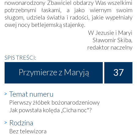
nowonarodzony Zbawiciel obdarzy Was wszelkimi
potrzebnymi łaskami, a jako wiernym swoim
sługom, udziela światła i radości, jakie wypełniały
owej nocy betlejemską stajenkę.
W Jezusie i Maryi
Sławomir Skiba,
redaktor naczelny
SPIS TREŚCI:
37
Przymierze z Maryją
Temat numeru
Pierwszy żłóbek bożonarodzeniowy
Jak powstała kolęda „Cicha noc"?
Rodzina
Bez telewizora