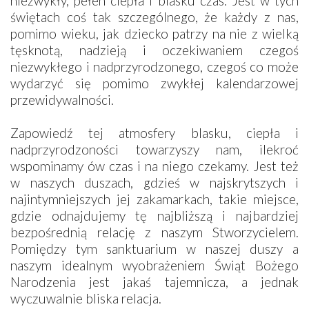
niezwykły, pełen ciepła i blasku czas. Jest w tych
świętach coś tak szczególnego, że każdy z nas,
pomimo wieku, jak dziecko patrzy na nie z wielką
tęsknotą, nadzieją i oczekiwaniem czegoś
niezwykłego i nadprzyrodzonego, czegoś co może
wydarzyć się pomimo zwykłej kalendarzowej
przewidywalności.
Zapowiedź tej atmosfery blasku, ciepła i
nadprzyrodzoności towarzyszy nam, ilekroć
wspominamy ów czas i na niego czekamy. Jest też
w naszych duszach, gdzieś w najskrytszych i
najintymniejszych jej zakamarkach, takie miejsce,
gdzie odnajdujemy tę najbliższą i najbardziej
bezpośrednią relację z naszym Stworzycielem.
Pomiędzy tym sanktuarium w naszej duszy a
naszym idealnym wyobrażeniem Świąt Bożego
Narodzenia jest jakaś tajemnicza, a jednak
wyczuwalnie bliska relacja.