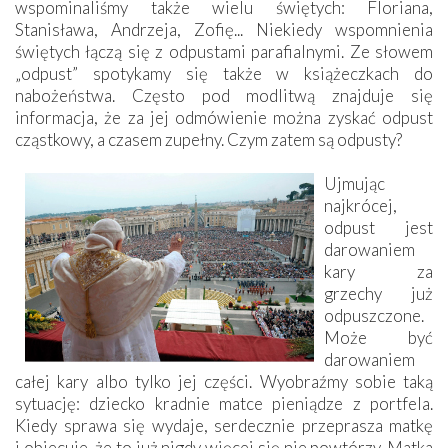
wspominaliśmy także wielu świętych: Floriana,
Stanisława, Andrzeja, Zofię... Niekiedy wspomnienia
świętych łączą się z odpustami parafialnymi. Ze słowem
„odpust” spotykamy się także w książeczkach do
nabożeństwa. Często pod modlitwą znajduje się
informacja, że za jej odmówienie można zyskać odpust
cząstkowy, a czasem zupełny. Czym zatem są odpusty?
Ujmując
najkrócej,
odpust jest
darowaniem
kary za
grzechy już
odpuszczone.
Może być
darowaniem
całej kary albo tylko jej części. Wyobraźmy sobie taką
sytuację: dziecko kradnie matce pieniądze z portfela.
Kiedy sprawa się wydaje, serdecznie przeprasza matkę
i obiecuje, że to już nigdy więcej się nie powtórzy. Matka