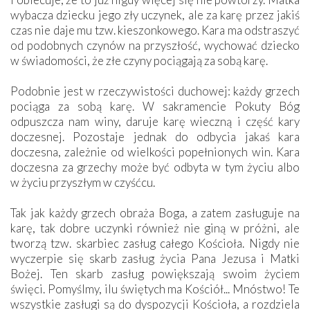
wybacza dziecku jego zły uczynek, ale za karę przez jakiś
czas nie daje mu tzw. kieszonkowego. Kara ma odstraszyć
od podobnych czynów na przyszłość, wychować dziecko
w świadomości, że złe czyny pociągają za sobą karę.
Podobnie jest w rzeczywistości duchowej: każdy grzech
pociąga za sobą karę. W sakramencie Pokuty Bóg
odpuszcza nam winy, daruje karę wieczną i część kary
doczesnej. Pozostaje jednak do odbycia jakaś kara
doczesna, zależnie od wielkości popełnionych win. Kara
doczesna za grzechy może być odbyta w tym życiu albo
w życiu przyszłym w czyśćcu.
Tak jak każdy grzech obraża Boga, a zatem zasługuje na
karę, tak dobre uczynki również nie giną w próżni, ale
tworzą tzw. skarbiec zasług całego Kościoła. Nigdy nie
wyczerpie się skarb zasług życia Pana Jezusa i Matki
Bożej. Ten skarb zasług powiększają swoim życiem
święci. Pomyślmy, ilu świętych ma Kościół... Mnóstwo! Te
wszystkie zasługi są do dyspozycji Kościoła, a rozdziela