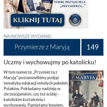
NAJNOWSZE WYDANIE:
149
Przymierze z Maryją
Uczmy i wychowujmy po katolicku!
W tym numerze „Przymierza z
Maryją” postanowiliśmy podjąć
tematykę edukacji młodych pokoleń
Polaków. Pokładamy nadzieję w
chrześcijańskim, czy też ściślej –
katolickim kształceniu i
wychowaniu. Pamiętamy bowiem,