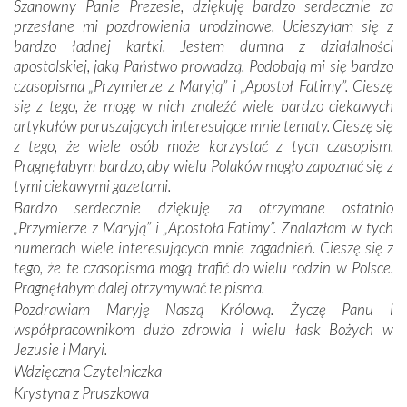
Szanowny Panie Prezesie, dziękuję bardzo serdecznie za
otacza nie tylko nasz naród, lecz wszystkie nacje, które
przesłane mi pozdrowienia urodzinowe. Ucieszyłam się z
się Jej ufnie oddają, a także każdą osobę, która zawierza
bardzo ładnej kartki. Jestem dumna z działalności
Jej siebie oraz swych bliskich.
apostolskiej, jaką Państwo prowadzą. Podobają mi się bardzo
czasopisma „Przymierze z Maryją” i „Apostoł Fatimy”. Cieszę
Dzieje Portugalii to również historia wierności Bogu i
się z tego, że mogę w nich znaleźć wiele bardzo ciekawych
odstępstw, także w życiu władców. Trudne momenty w
artykułów poruszających interesujące mnie tematy. Cieszę się
wymiarze tak osobistym, jak i zbiorowym, przypominają o
z tego, że wiele osób może korzystać z tych czasopism.
konieczności ciągłego zabiegania o własną duszę i o łaskę
Pragnęłabym bardzo, aby wielu Polaków mogło zapoznać się z
Opatrzności. Wierność przynosi pomyślność –
tymi ciekawymi gazetami.
przynajmniej w życiu duchowym. Odstępstwo owocuje
Bardzo serdecznie dziękuję za otrzymane ostatnio
nieszczęściem i śmiercią. Te uniwersalne prawdy
„Przymierze z Maryją” i „Apostoła Fatimy”. Znalazłam w tych
przychodziły na myśl, gdy słuchaliśmy opowieści
numerach wiele interesujących mnie zagadnień. Cieszę się z
przewodników o portugalskich monarchach i wodzach,
tego, że te czasopisma mogą trafić do wielu rodzin w Polsce.
zwycięskich bitwach i nieszczęśliwych losach grzesznych
Pragnęłabym dalej otrzymywać te pisma.
kochanków.
Pozdrawiam Maryję Naszą Królową. Życzę Panu i
współpracownikom dużo zdrowia i wielu łask Bożych w
Byli tym razem pośród Apostołów Fatimy reprezentanci
Jezusie i Maryi.
każdego spośród żyjących pokoleń. Najmłodszy uczestnik
Wdzięczna Czytelniczka
liczył sobie 13 lat, zaś senior, pan Zdzisław – już 94.
–
Krystyna z Pruszkowa
Całe życie marzyłem, by tu przyjechać
– przyznał w