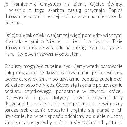
je Namiestnik Chrystusa na ziemi, Ojciec Święty.
I właśnie z tego skarbca zasług przyznaje Papież
darowanie kary doczesnej, która została nam jeszcze do
odbycia.
Dzieje się tak dzięki wzajemnej więzi pomiędzy wiernymi
Kościoła – tymi w Niebie, na ziemi i w czyśćcu. Takie
darowanie kary ze względu na zasługi życia Chrystusa
Pana i świętych nazywamy odpustem.
Odpusty mogą być zupełne: zyskujemy wtedy darowanie
całej kary, albo cząstkowe: darowana nam jest część kary.
Gdyby człowiek zmarł po uzyskaniu odpustu zupełnego,
pójdzie prosto do Nieba. Gdyby się tak stało po uzyskaniu
odpustu cząstkowego, pozostanie w czyśćcu krócej.
Oczywiście, odpust dotyczy także darowania kary
doczesnej tu, na ziemi, nie tylko po śmierci. Powinniśmy
bardzo sobie cenić odpusty i chętnie się starać o ich
uzyskanie, bo w ten sposób oddalamy od siebie słuszną
karę za nasze grzechy, którą musielibyśmy odbyć tu na