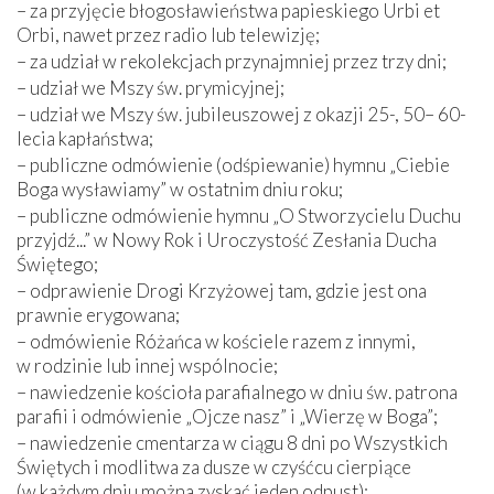
– za przyjęcie błogosławieństwa papieskiego Urbi et
Orbi, nawet przez radio lub telewizję;
– za udział w rekolekcjach przynajmniej przez trzy dni;
– udział we Mszy św. prymicyjnej;
– udział we Mszy św. jubileuszowej z okazji 25-, 50– 60-
lecia kapłaństwa;
– publiczne odmówienie (odśpiewanie) hymnu „Ciebie
Boga wysławiamy” w ostatnim dniu roku;
– publiczne odmówienie hymnu „O Stworzycielu Duchu
przyjdź...” w Nowy Rok i Uroczystość Zesłania Ducha
Świętego;
– odprawienie Drogi Krzyżowej tam, gdzie jest ona
prawnie erygowana;
– odmówienie Różańca w kościele razem z innymi,
w rodzinie lub innej wspólnocie;
– nawiedzenie kościoła parafialnego w dniu św. patrona
parafii i odmówienie „Ojcze nasz” i „Wierzę w Boga”;
– nawiedzenie cmentarza w ciągu 8 dni po Wszystkich
Świętych i modlitwa za dusze w czyśćcu cierpiące
(w każdym dniu można zyskać jeden odpust);