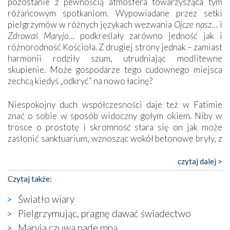
pozostanie z pewnością atmosfera towarzysząca tym
różańcowym spotkaniom. Wypowiadane przez setki
pielgrzymów w różnych językach wezwania
Ojcze nasz
… i
Zdrowaś Maryjo
… podkreślały zarówno jedność jak i
różnorodność Kościoła. Z drugiej strony jednak – zamiast
harmonii rodziły szum, utrudniając modlitewne
skupienie. Może gospodarze tego cudownego miejsca
zechcą kiedyś „odkryć” na nowo łacinę?
Niespokojny duch współczesności daje też w Fatimie
znać o sobie w sposób widoczny gołym okiem. Niby w
trosce o prostotę i skromność stara się on jak może
zasłonić sanktuarium, wznosząc wokół betonowe bryły, z
których niektóre nawet zostały poświęcone jako miejsca
katolickiego kultu. Tylko co wspólnego z żywą,
czytaj dalej >
autentyczną wiarą mogą mieć płaskie, szare bunkry albo
Czytaj także:
kaplice, w których Tabernakulum przypomina bardziej
skrzynkę na narzędzia? Albo co powiedzieć o ustawionym
Światło wiary
tuż przy nowej bazylice wielkim krzyżu, na którym
Pielgrzymując, pragnę dawać świadectwo
zamiast Chrystusa umieszczono dziwaczną postać jakby
Maryja czuwa nade mną
wyjętą ze starożytnych hieroglifów? W kulturowym