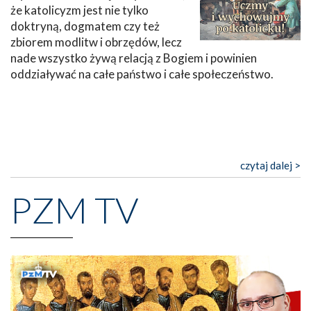
że katolicyzm jest nie tylko
doktryną, dogmatem czy też
zbiorem modlitw i obrzędów, lecz
nade wszystko żywą relacją z Bogiem i powinien
oddziaływać na całe państwo i całe społeczeństwo.
czytaj dalej >
PZM TV