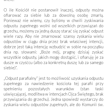
O ile Kościół nie postanowił inaczej, odpusty można
ofiarować za siebie lub za dowolną osobę zmarłą.
Ponieważ nie wiemy, czy byliśmy w chwili zyskiwania
odpustu zupełnego wolni od wszelkich przywiązań do
grzechu, możemy za jedną duszę starać się zyskać odpust
wiele razy. Aby nie zmarnować szansy zyskania wielu
odpustów w ciągu dnia przez brak właściwej intencji,
dobrze jest taką intencję wzbudzić w sobie na początku
dnia np. słowami: „Boże mój, pragnę dzisiaj zyskać
wszystkie odpusty, jakich mogę dostąpić, i ofiaruję je za
dusze w czyśćcu (albo za konkretną duszę lub za samego
siebie)”.
„Odpust parafialny” jest to możliwość uzyskania odpustu
zupełnego za nawiedzenie kościoła tej parafii przy
spełnieniu pozostałych warunków (stan łaski
uświęcającej, modlitwa w intencjach Ojca Świętego, brak
przywiązania do grzechu). Jedna spowiedź wystarczy do
zyskania wielu odpustów zupełnych, ale do Komunii św.