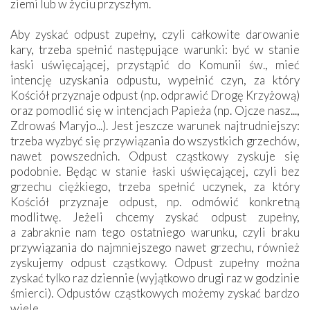
ziemi lub w życiu przyszłym.
Aby zyskać odpust zupełny, czyli całkowite darowanie
kary, trzeba spełnić następujące warunki: być w stanie
łaski uświęcającej, przystąpić do Komunii św., mieć
intencję uzyskania odpustu, wypełnić czyn, za który
Kościół przyznaje odpust (np. odprawić Drogę Krzyżową)
oraz pomodlić się w intencjach Papieża (np. Ojcze nasz...,
Zdrowaś Maryjo...). Jest jeszcze warunek najtrudniejszy:
trzeba wyzbyć się przywiązania do wszystkich grzechów,
nawet powszednich. Odpust cząstkowy zyskuje się
podobnie. Będąc w stanie łaski uświęcającej, czyli bez
grzechu ciężkiego, trzeba spełnić uczynek, za który
Kościół przyznaje odpust, np. odmówić konkretną
modlitwę. Jeżeli chcemy zyskać odpust zupełny,
a zabraknie nam tego ostatniego warunku, czyli braku
przywiązania do najmniejszego nawet grzechu, również
zyskujemy odpust cząstkowy. Odpust zupełny można
zyskać tylko raz dziennie (wyjątkowo drugi raz w godzinie
śmierci). Odpustów cząstkowych możemy zyskać bardzo
wiele.