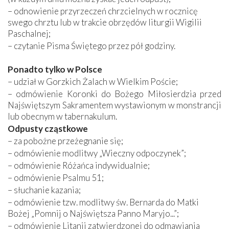
– odnowienie przyrzeczeń chrzcielnych w rocznicę
swego chrztu lub w trakcie obrzędów liturgii Wigilii
Paschalnej;
– czytanie Pisma Świętego przez pół godziny.
Ponadto tylko w Polsce
– udział w Gorzkich Żalach w Wielkim Poście;
– odmówienie Koronki do Bożego Miłosierdzia przed
Najświętszym Sakramentem wystawionym w monstrancji
lub obecnym w tabernakulum.
Odpusty cząstkowe
– za pobożne przeżegnanie się;
– odmówienie modlitwy „Wieczny odpoczynek”;
– odmówienie Różańca indywidualnie;
– odmówienie Psalmu 51;
– słuchanie kazania;
– odmówienie tzw. modlitwy św. Bernarda do Matki
Bożej „Pomnij o Najświętsza Panno Maryjo...”;
– odmówienie Litanii zatwierdzonej do odmawiania