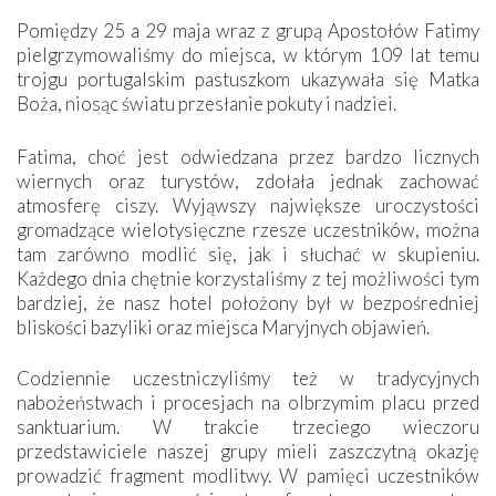
Pomiędzy 25 a 29 maja wraz z grupą Apostołów Fatimy
pielgrzymowaliśmy do miejsca, w którym 109 lat temu
trojgu portugalskim pastuszkom ukazywała się Matka
Boża, niosąc światu przesłanie pokuty i nadziei.
Fatima, choć jest odwiedzana przez bardzo licznych
wiernych oraz turystów, zdołała jednak zachować
atmosferę ciszy. Wyjąwszy największe uroczystości
gromadzące wielotysięczne rzesze uczestników, można
tam zarówno modlić się, jak i słuchać w skupieniu.
Każdego dnia chętnie korzystaliśmy z tej możliwości tym
bardziej, że nasz hotel położony był w bezpośredniej
bliskości bazyliki oraz miejsca Maryjnych objawień.
Codziennie uczestniczyliśmy też w tradycyjnych
nabożeństwach i procesjach na olbrzymim placu przed
sanktuarium. W trakcie trzeciego wieczoru
przedstawiciele naszej grupy mieli zaszczytną okazję
prowadzić fragment modlitwy. W pamięci uczestników