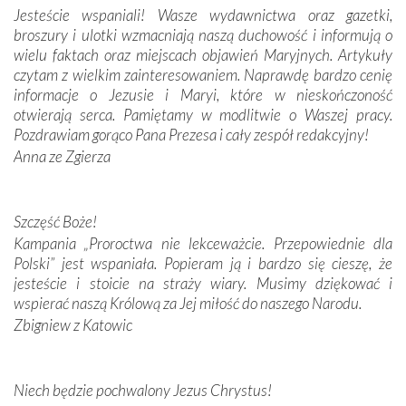
Jesteście wspaniali! Wasze wydawnictwa oraz gazetki,
broszury i ulotki wzmacniają naszą duchowość i informują o
Podążyliśmy też śladami fatimskich wizjonerów – Łucji
wielu faktach oraz miejscach objawień Maryjnych. Artykuły
dos Santos oraz świętych Hiacynty i Franciszka Marto.
czytam z wielkim zainteresowaniem. Naprawdę bardzo cenię
Modliliśmy się przy ich grobach. Odprawiliśmy Drogę
informacje o Jezusie i Maryi, które w nieskończoność
Krzyżową w ich rodzinnych stronach, odwiedziliśmy
otwierają serca. Pamiętamy w modlitwie o Waszej pracy.
domy, w których żyli.
Pozdrawiam gorąco Pana Prezesa i cały zespół redakcyjny!
Anna ze Zgierza
W miejscu objawień Matki Bożej zapaliliśmy świece
przywiezione wraz z intencjami powierzonymi nam przez
Darczyńców w ramach akcji „Twoje światło w Fatimie”.
Podczas tej kilkudniowej wyprawy na każdym kroku
Szczęść Boże!
spotykaliśmy się z serdeczną otwartością
Kampania „Proroctwa nie lekceważcie. Przepowiednie dla
Portugalczyków. Podziwialiśmy ich ludową sztukę i
Polski” jest wspaniała. Popieram ją i bardzo się cieszę, że
zwyczaje. Mimo że nasze kraje są od siebie bardzo
jesteście i stoicie na straży wiary. Musimy dziękować i
oddalone, w żaden sposób nie czuliśmy się obco.
wspierać naszą Królową za Jej miłość do naszego Narodu.
Sprawiła to oczywiście sama Matka Boża, ale też
Zbigniew z Katowic
kulturowa bliskość biorąca swój początek w naszej
wspólnej wierze. Podczas wyjazdów do historycznych
miejsc, które znalazły się na trasie naszej pielgrzymki,
Niech będzie pochwalony Jezus Chrystus!
mieliśmy okazję przekonać się, że Maryja swoją opieką