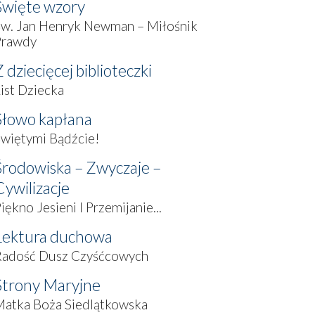
Święte wzory
Św. Jan Henryk Newman – Miłośnik
Prawdy
 dziecięcej biblioteczki
ist Dziecka
Słowo kapłana
więtymi Bądźcie!
Środowiska – Zwyczaje –
Cywilizacje
iękno Jesieni I Przemijanie...
Lektura duchowa
Radość Dusz Czyśćcowych
Strony Maryjne
Matka Boża Siedlątkowska