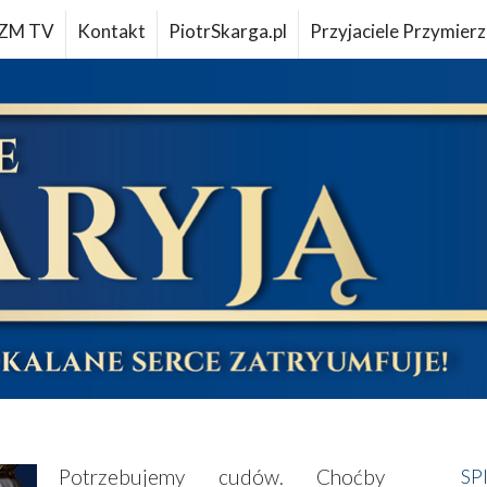
ZM TV
Kontakt
PiotrSkarga.pl
Przyjaciele Przymierz
Potrzebujemy cudów. Choćby
SP