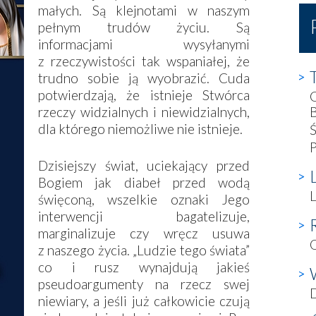
małych. Są klejnotami w naszym
pełnym trudów życiu. Są
informacjami wysyłanymi
z rzeczywistości tak wspaniałej, że
trudno sobie ją wyobrazić. Cuda
potwierdzają, że istnieje Stwórca
rzeczy widzialnych i niewidzialnych,
dla którego niemożliwe nie istnieje.
Ś
P
Dzisiejszy świat, uciekający przed
Bogiem jak diabeł przed wodą
L
święconą, wszelkie oznaki Jego
interwencji bagatelizuje,
marginalizuje czy wręcz usuwa
O
z naszego życia. „Ludzie tego świata”
co i rusz wynajdują jakieś
pseudoargumenty na rzecz swej
D
niewiary, a jeśli już całkowicie czują