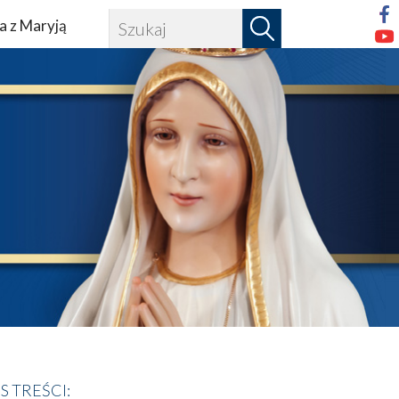
a z Maryją
IS TREŚCI: