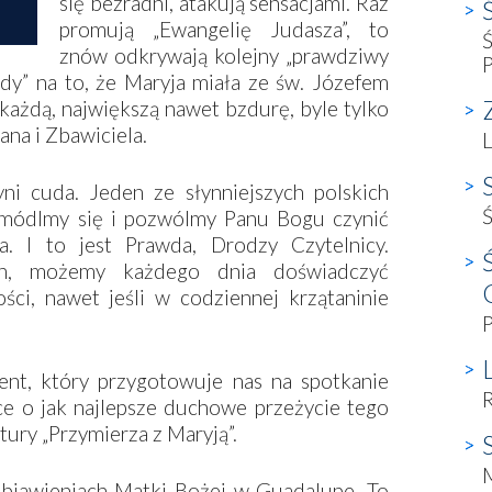
się bezradni, atakują sensacjami. Raz
promują „Ewangelię Judasza”, to
znów odkrywają kolejny „prawdziwy
dy” na to, że Maryja miała ze św. Józefem
Z
 każdą, największą nawet bzdurę, byle tylko
na i Zbawiciela.
L
ni cuda. Jeden ze słynniejszych polskich
Ś
 ­módlmy się i pozwólmy Panu Bogu czynić
 I to jest Prawda, Drodzy Czytelnicy.
ich, możemy każdego dnia doświadczyć
ci, nawet jeśli w codziennej krzątaninie
P
ent, który przygotowuje nas na spotkanie
 o jak najlepsze duchowe przeżycie tego
ury „Przymierza z Maryją”.
objawieniach Matki Bożej w Guadalupe. To