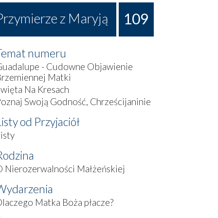
109
Przymierze z Maryją
Temat numeru
Guadalupe - Cudowne Objawienie
Brzemiennej Matki
więta Na Kresach
oznaj Swoją Godność, Chrześcijaninie
Listy od Przyjaciół
isty
Rodzina
 Nierozerwalności Małżeńskiej
Wydarzenia
laczego Matka Boża płacze?