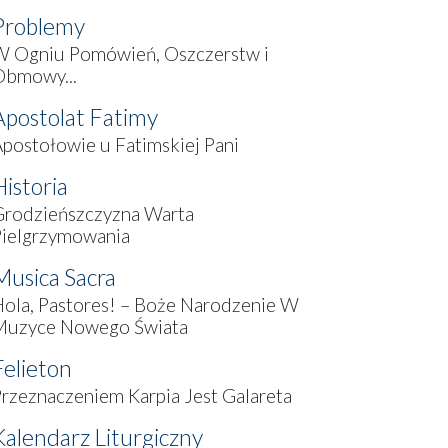
Problemy
W Ogniu Pomówień, Oszczerstw i
Obmowy...
Apostolat Fatimy
postołowie u Fatimskiej Pani
Historia
Grodzieńszczyzna Warta
Pielgrzymowania
Musica Sacra
ola, Pastores! – Boże Narodzenie W
Muzyce Nowego Świata
Felieton
rzeznaczeniem Karpia Jest Galareta
Kalendarz Liturgiczny