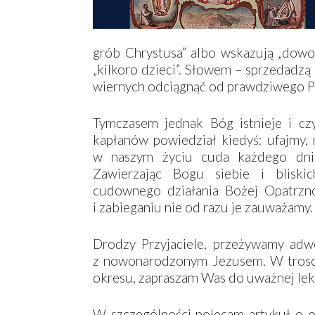
grób Chrystusa” albo wskazują „dowo
„kilkoro dzieci”. Słowem – sprzedadzą
wiernych odciągnąć od prawdziwego Pa
Tymczasem jednak Bóg istnieje i czy
kapłanów powiedział kiedyś: ufajmy,
w naszym życiu cuda każdego dnia.
Zawierzając Bogu siebie i blisk
cudownego działania Bożej Opatrznoś
i zabieganiu nie od razu je zauważamy.
Drodzy Przyjaciele, przeżywamy adw
z nowonarodzonym Jezusem. W trosce
okresu, zapraszam Was do uważnej lekt
W szczególności polecam artykuł o 