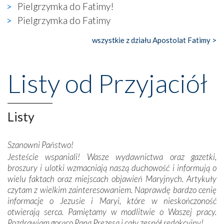
widzieliśmy w urokliwym, niewielkim mieście Obidos,
Pielgrzymka do Fatimy!
gdzie w miejscu dawnego kościoła działa dzisiaj…
Pielgrzymka do Fatimy
księgarnia.
wszystkie z działu Apostolat Fatimy >
Nasze pielgrzymkowe wyprawy, których celem były
wspaniałe klasztory w miasteczku Alcobaça czy w Batalhi,
przeniosły nas do czasów, gdy świątynie bez wątpienia
Listy od Przyjaciół
wznoszono na chwałę Bożą, na przykład – w podzięce za
Opatrznościową pomoc w wygranej bitwie o
niepodległość kraju. Zachwyt budziła potężna, a zarazem
misterna architektura tych monumentalnych dzieł,
Listy
wspaniałe zdobienia, dbałość ich twórców o detale,
połączenie talentów z wytrwałością i pracowitością
Szanowni Państwo!
budowniczych.
Jesteście wspaniali! Wasze wydawnictwa oraz gazetki,
broszury i ulotki wzmacniają naszą duchowość i informują o
Podążyliśmy też śladami fatimskich wizjonerów – Łucji
wielu faktach oraz miejscach objawień Maryjnych. Artykuły
dos Santos oraz świętych Hiacynty i Franciszka Marto.
czytam z wielkim zainteresowaniem. Naprawdę bardzo cenię
Modliliśmy się przy ich grobach. Odprawiliśmy Drogę
informacje o Jezusie i Maryi, które w nieskończoność
Krzyżową w ich rodzinnych stronach, odwiedziliśmy
otwierają serca. Pamiętamy w modlitwie o Waszej pracy.
domy, w których żyli.
Pozdrawiam gorąco Pana Prezesa i cały zespół redakcyjny!