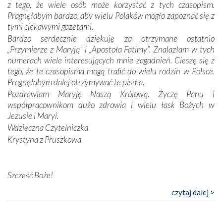
z tego, że wiele osób może korzystać z tych czasopism.
konieczności ciągłego zabiegania o własną duszę i o łaskę
Pragnęłabym bardzo, aby wielu Polaków mogło zapoznać się z
Opatrzności. Wierność przynosi pomyślność –
tymi ciekawymi gazetami.
przynajmniej w życiu duchowym. Odstępstwo owocuje
Bardzo serdecznie dziękuję za otrzymane ostatnio
nieszczęściem i śmiercią. Te uniwersalne prawdy
„Przymierze z Maryją” i „Apostoła Fatimy”. Znalazłam w tych
przychodziły na myśl, gdy słuchaliśmy opowieści
numerach wiele interesujących mnie zagadnień. Cieszę się z
przewodników o portugalskich monarchach i wodzach,
tego, że te czasopisma mogą trafić do wielu rodzin w Polsce.
zwycięskich bitwach i nieszczęśliwych losach grzesznych
Pragnęłabym dalej otrzymywać te pisma.
kochanków.
Pozdrawiam Maryję Naszą Królową. Życzę Panu i
współpracownikom dużo zdrowia i wielu łask Bożych w
Byli tym razem pośród Apostołów Fatimy reprezentanci
Jezusie i Maryi.
każdego spośród żyjących pokoleń. Najmłodszy uczestnik
Wdzięczna Czytelniczka
liczył sobie 13 lat, zaś senior, pan Zdzisław – już 94.
–
Krystyna z Pruszkowa
Całe życie marzyłem, by tu przyjechać
– przyznał w
rozmowie.
Nasza pielgrzymka nie byłaby tak bogata w duchową treść
Szczęść Boże!
bez obecności duszpasterza – księdza Krzysztofa.
Bardzo dziękuję za przysyłanie mi „Przymierza z Maryją”. Jest
czytaj dalej >
Oprócz zapewnienia nam możliwości codziennego
to pismo, które bardzo sobie cenię i szanuję. Redagujecie
wysłuchania Mszy Świętej, dawał on wyrazy swej
ciekawe artykuły. Zawsze czekam na nowe numery i pragnę
niezwykłej czci dla Matki Bożej śpiewem
Godzinek
i
poinformować, że zawsze będę Was wspierać. Niech Pan Bóg