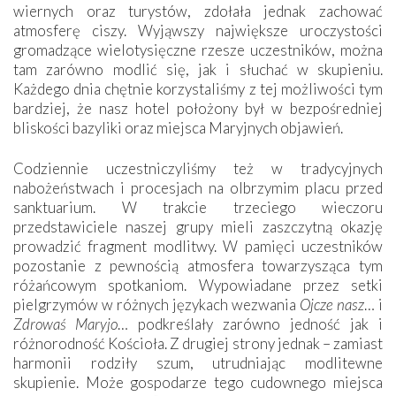
wiernych oraz turystów, zdołała jednak zachować
atmosferę ciszy. Wyjąwszy największe uroczystości
gromadzące wielotysięczne rzesze uczestników, można
tam zarówno modlić się, jak i słuchać w skupieniu.
Każdego dnia chętnie korzystaliśmy z tej możliwości tym
bardziej, że nasz hotel położony był w bezpośredniej
bliskości bazyliki oraz miejsca Maryjnych objawień.
Codziennie uczestniczyliśmy też w tradycyjnych
nabożeństwach i procesjach na olbrzymim placu przed
sanktuarium. W trakcie trzeciego wieczoru
przedstawiciele naszej grupy mieli zaszczytną okazję
prowadzić fragment modlitwy. W pamięci uczestników
pozostanie z pewnością atmosfera towarzysząca tym
różańcowym spotkaniom. Wypowiadane przez setki
pielgrzymów w różnych językach wezwania
Ojcze nasz
… i
Zdrowaś Maryjo
… podkreślały zarówno jedność jak i
różnorodność Kościoła. Z drugiej strony jednak – zamiast
harmonii rodziły szum, utrudniając modlitewne
skupienie. Może gospodarze tego cudownego miejsca