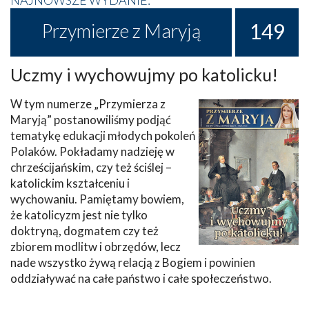
149
Przymierze z Maryją
Uczmy i wychowujmy po katolicku!
W tym numerze „Przymierza z
Maryją” postanowiliśmy podjąć
tematykę edukacji młodych pokoleń
Polaków. Pokładamy nadzieję w
chrześcijańskim, czy też ściślej –
katolickim kształceniu i
wychowaniu. Pamiętamy bowiem,
że katolicyzm jest nie tylko
doktryną, dogmatem czy też
zbiorem modlitw i obrzędów, lecz
nade wszystko żywą relacją z Bogiem i powinien
oddziaływać na całe państwo i całe społeczeństwo.