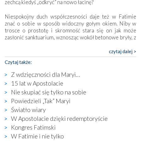
zechcą kiedyś „odkryć” na nowo łacinę?
Niespokojny duch współczesności daje też w Fatimie
znać o sobie w sposób widoczny gołym okiem. Niby w
trosce o prostotę i skromność stara się on jak może
zasłonić sanktuarium, wznosząc wokół betonowe bryły, z
których niektóre nawet zostały poświęcone jako miejsca
katolickiego kultu. Tylko co wspólnego z żywą,
czytaj dalej >
autentyczną wiarą mogą mieć płaskie, szare bunkry albo
Czytaj także:
kaplice, w których Tabernakulum przypomina bardziej
skrzynkę na narzędzia? Albo co powiedzieć o ustawionym
Z wdzięczności dla Maryi…
tuż przy nowej bazylice wielkim krzyżu, na którym
15 lat w Apostolacie
zamiast Chrystusa umieszczono dziwaczną postać jakby
Nie skupiać się tylko na sobie
wyjętą ze starożytnych hieroglifów? W kulturowym
kontekście naszych czasów to raczej karykatura niż godny
Powiedzieli „Tak” Maryi
wizerunek Zbawiciela…
Światło wiary
Zatem nawet w bezpośrednim otoczeniu sanktuarium
W Apostolacie dzięki redemptoryście
naocznie przekonaliśmy się, że wewnątrz Kościoła toczy
Kongres Fatimski
się ogromna walka o kształt katolicyzmu i o serca
wierzących. Do czego to zmaganie może prowadzić,
W Fatimie i nie tylko