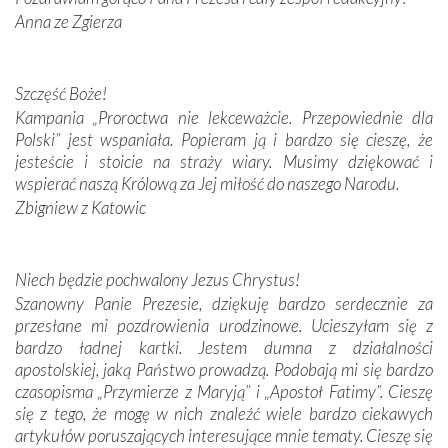
Anna ze Zgierza
W miejscu objawień Matki Bożej zapaliliśmy świece
przywiezione wraz z intencjami powierzonymi nam przez
Darczyńców w ramach akcji „Twoje światło w Fatimie”.
Podczas tej kilkudniowej wyprawy na każdym kroku
Szczęść Boże!
spotykaliśmy się z serdeczną otwartością
Kampania „Proroctwa nie lekceważcie. Przepowiednie dla
Portugalczyków. Podziwialiśmy ich ludową sztukę i
Polski” jest wspaniała. Popieram ją i bardzo się cieszę, że
zwyczaje. Mimo że nasze kraje są od siebie bardzo
jesteście i stoicie na straży wiary. Musimy dziękować i
oddalone, w żaden sposób nie czuliśmy się obco.
wspierać naszą Królową za Jej miłość do naszego Narodu.
Sprawiła to oczywiście sama Matka Boża, ale też
Zbigniew z Katowic
kulturowa bliskość biorąca swój początek w naszej
wspólnej wierze. Podczas wyjazdów do historycznych
miejsc, które znalazły się na trasie naszej pielgrzymki,
Niech będzie pochwalony Jezus Chrystus!
mieliśmy okazję przekonać się, że Maryja swoją opieką
Szanowny Panie Prezesie, dziękuję bardzo serdecznie za
otacza nie tylko nasz naród, lecz wszystkie nacje, które
przesłane mi pozdrowienia urodzinowe. Ucieszyłam się z
się Jej ufnie oddają, a także każdą osobę, która zawierza
bardzo ładnej kartki. Jestem dumna z działalności
Jej siebie oraz swych bliskich.
apostolskiej, jaką Państwo prowadzą. Podobają mi się bardzo
czasopisma „Przymierze z Maryją” i „Apostoł Fatimy”. Cieszę
Dzieje Portugalii to również historia wierności Bogu i
się z tego, że mogę w nich znaleźć wiele bardzo ciekawych
odstępstw, także w życiu władców. Trudne momenty w
artykułów poruszających interesujące mnie tematy. Cieszę się
wymiarze tak osobistym, jak i zbiorowym, przypominają o