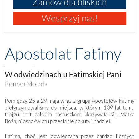
Zamów dla bliskich
Wesprzyj nas!
Apostolat Fatimy
W odwiedzinach u Fatimskiej Pani
Roman Motoła
Pomiędzy 25 a 29 maja wraz z grupą Apostołów Fatimy
pielgrzymowaliśmy do miejsca, w którym 109 lat temu
trojgu portugalskim pastuszkom ukazywała się Matka
Boża, niosąc światu przesłanie pokuty i nadziei.
Fatima, choć jest odwiedzana przez bardzo licznych