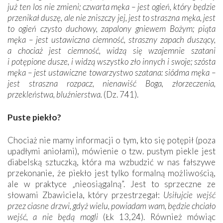
już ten los nie zmieni; czwarta męka – jest ogień, który będzie
przenikał duszę, ale nie zniszczy jej, jest to straszna męka, jest
to ogień czysto duchowy, zapalony gniewem Bożym; piąta
męka – jest ustawiczna ciemność, straszny zapach duszący,
a chociaż jest ciemność, widzą się wzajemnie szatani
i potępione dusze, i widzą wszystko zło innych i swoje; szósta
męka – jest ustawiczne towarzystwo szatana: siódma męka –
jest straszna rozpacz, nienawiść Boga, złorzeczenia,
przekleństwa, bluźnierstwa.
(Dz. 741).
Puste piekło?
Chociaż nie mamy informacji o tym, kto się potępił (poza
upadłymi aniołami), mówienie o tzw. pustym piekle jest
diabelską sztuczką, która ma wzbudzić w nas fałszywe
przekonanie, że piekło jest tylko formalną możliwością,
ale w praktyce „nieosiągalną”. Jest to sprzeczne ze
słowami Zbawiciela, który przestrzegał:
Usiłujcie wejść
przez ciasne drzwi, gdyż wielu, powiadam wam, będzie chciało
wejść, a nie będą mogli
(Łk 13,24). Również mówiąc