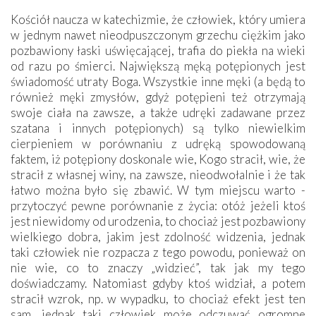
Kościół naucza w katechizmie, że człowiek, który umiera
w jednym nawet nieodpuszczonym grzechu ciężkim jako
pozbawiony łaski uświęcającej, trafia do piekła na wieki
od razu po śmierci. Największą męką potępionych jest
świadomość utraty Boga. Wszystkie inne męki (a będą to
również męki zmysłów, gdyż potępieni też otrzymają
swoje ciała na zawsze, a także udręki zadawane przez
szatana i innych potępionych) są tylko niewielkim
cierpieniem w porównaniu z udręką spowodowaną
faktem, iż potępiony doskonale wie, Kogo stracił, wie, że
stracił z własnej winy, na zawsze, nieodwołalnie i że tak
łatwo można było się zbawić. W tym miejscu warto ­
przytoczyć ­pewne porównanie z życia: otóż jeżeli ktoś
jest niewidomy od urodzenia, to chociaż jest pozbawiony
wielkiego dobra, jakim jest zdolność widzenia, jednak
taki człowiek nie rozpacza z tego powodu, ponieważ on
nie wie, co to znaczy „widzieć”, tak jak my tego
doświadczamy. Natomiast gdyby ktoś widział, a potem
stracił wzrok, np. w wypadku, to chociaż efekt jest ten
sam, jednak taki człowiek może odczuwać ogromne