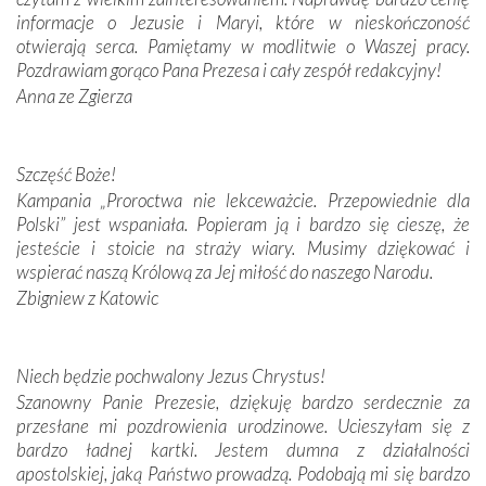
informacje o Jezusie i Maryi, które w nieskończoność
Krzyżową w ich rodzinnych stronach, odwiedziliśmy
otwierają serca. Pamiętamy w modlitwie o Waszej pracy.
domy, w których żyli.
Pozdrawiam gorąco Pana Prezesa i cały zespół redakcyjny!
Anna ze Zgierza
W miejscu objawień Matki Bożej zapaliliśmy świece
przywiezione wraz z intencjami powierzonymi nam przez
Darczyńców w ramach akcji „Twoje światło w Fatimie”.
Podczas tej kilkudniowej wyprawy na każdym kroku
Szczęść Boże!
spotykaliśmy się z serdeczną otwartością
Kampania „Proroctwa nie lekceważcie. Przepowiednie dla
Portugalczyków. Podziwialiśmy ich ludową sztukę i
Polski” jest wspaniała. Popieram ją i bardzo się cieszę, że
zwyczaje. Mimo że nasze kraje są od siebie bardzo
jesteście i stoicie na straży wiary. Musimy dziękować i
oddalone, w żaden sposób nie czuliśmy się obco.
wspierać naszą Królową za Jej miłość do naszego Narodu.
Sprawiła to oczywiście sama Matka Boża, ale też
Zbigniew z Katowic
kulturowa bliskość biorąca swój początek w naszej
wspólnej wierze. Podczas wyjazdów do historycznych
miejsc, które znalazły się na trasie naszej pielgrzymki,
Niech będzie pochwalony Jezus Chrystus!
mieliśmy okazję przekonać się, że Maryja swoją opieką
Szanowny Panie Prezesie, dziękuję bardzo serdecznie za
otacza nie tylko nasz naród, lecz wszystkie nacje, które
przesłane mi pozdrowienia urodzinowe. Ucieszyłam się z
się Jej ufnie oddają, a także każdą osobę, która zawierza
bardzo ładnej kartki. Jestem dumna z działalności
Jej siebie oraz swych bliskich.
apostolskiej, jaką Państwo prowadzą. Podobają mi się bardzo