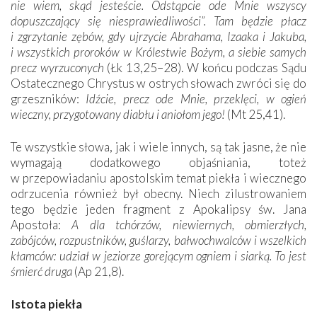
nie wiem, skąd jesteście. Odstąpcie ode Mnie wszyscy
dopuszczający się niesprawiedliwości”. Tam będzie płacz
i zgrzytanie zębów, gdy ujrzycie Abrahama, Izaaka i Jakuba,
i wszystkich proroków w Królestwie Bożym, a siebie samych
precz wyrzuconych
(Łk 13,25–28). W końcu podczas Sądu
Ostatecznego Chrystus w ostrych słowach zwróci się do
grzeszników:
Idźcie, precz ode Mnie, przeklęci, w ogień
wieczny, przygotowany diabłu i aniołom jego!
(Mt 25,41).
Te wszystkie słowa, jak i wiele innych, są tak jasne, że nie
wymagają dodatkowego objaśniania, toteż
w przepowiadaniu apostolskim temat piekła i wiecznego
odrzucenia również był obecny. Niech zilustrowaniem
tego będzie jeden fragment z Apokalipsy św. Jana
Apostoła:
A dla tchórzów, niewiernych, obmierzłych,
zabójców, rozpustników, guślarzy, bałwochwalców i wszelkich
kłamców: udział w jeziorze gorejącym ogniem i siarką. To jest
śmierć druga
(Ap 21,8).
Istota piekła