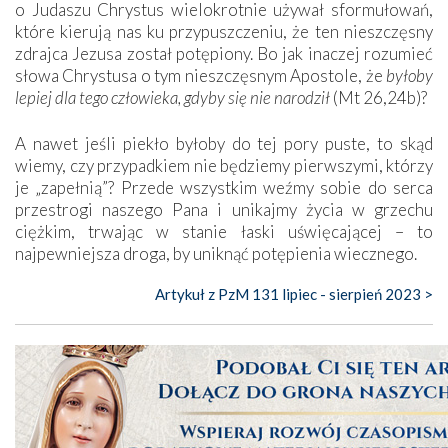
o Judaszu Chrystus wielokrotnie używał sformułowań,
które kierują nas ku przypuszczeniu, że ten nieszczęsny
zdrajca Jezusa został potępiony. Bo jak inaczej rozumieć
słowa Chrystusa o tym nieszczęsnym Apostole, że
byłoby
lepiej dla tego człowieka, gdyby się nie narodził
(Mt 26,24b)?
A nawet jeśli piekło byłoby do tej pory puste, to skąd
wiemy, czy przypadkiem nie będziemy pierwszymi, którzy
je „zapełnią”? Przede wszystkim weźmy sobie do serca
przestrogi naszego Pana i unikajmy życia w grzechu
ciężkim, trwając w stanie łaski uświęcającej – to
najpewniejsza droga, by uniknąć potępienia wiecznego.
Artykuł z PzM 131 lipiec - sierpień 2023 >