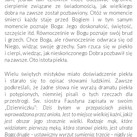
cierpienie związane ze świadomością, jak wielkiego
dobra na zawsze został pozbawiony. Otóż w momencie
śmierci każdy staje przed Bogiem i w tym samym
momencie poznaje Boga: Jego doskonałość, świętość,
szczęście itd. Równocześnie w Bogu poznaje swój brud
i grzech. Chce Boga, ale równocześnie odwraca się od
Niego, widząc swoje grzechy. Sam rzuca się w piekło
i cierpi, wiedząc, jak nieskończonego Dobra pozbawił się
na zawsze. Oto istota piekła.
Wielu świętych mistyków miało doświadczenie piekła
i starało się to opisać słowami ludzkimi. Zawsze
podkreślali, że żadne słowa nie wyrażą dramatu piekła
i potępionych, niemniej pisali o tych rzeczach dla
przestrogi. Św. siostra Faustyna zapisała w swoim
„Dzienniczku”:
Dziś byłam w przepaściach piekła,
wprowadzona przez anioła. Jest to miejsce wielkiej kaźni, jakiż
jest obszar jego strasznie wielki. Rodzaje mąk, które
widziałam: pierwszą męką, która stanowi piekło, jest utrata
Boga; drugie – ustawiczny wyrzut sumienia; trzecie – nigdy się