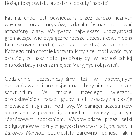
Boża, niosąc światu przesłanie pokuty i nadziei.
Fatima, choć jest odwiedzana przez bardzo licznych
wiernych oraz turystów, zdołała jednak zachować
atmosferę ciszy. Wyjąwszy największe uroczystości
gromadzące wielotysięczne rzesze uczestników, można
tam zarówno modlić się, jak i słuchać w skupieniu.
Każdego dnia chętnie korzystaliśmy z tej możliwości tym
bardziej, że nasz hotel położony był w bezpośredniej
bliskości bazyliki oraz miejsca Maryjnych objawień.
Codziennie uczestniczyliśmy też w tradycyjnych
nabożeństwach i procesjach na olbrzymim placu przed
sanktuarium. W trakcie trzeciego wieczoru
przedstawiciele naszej grupy mieli zaszczytną okazję
prowadzić fragment modlitwy. W pamięci uczestników
pozostanie z pewnością atmosfera towarzysząca tym
różańcowym spotkaniom. Wypowiadane przez setki
pielgrzymów w różnych językach wezwania
Ojcze nasz
… i
Zdrowaś Maryjo
… podkreślały zarówno jedność jak i