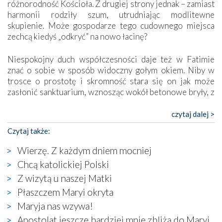
różnorodność Kościoła. Z drugiej strony jednak – zamiast
harmonii rodziły szum, utrudniając modlitewne
skupienie. Może gospodarze tego cudownego miejsca
zechcą kiedyś „odkryć” na nowo łacinę?
Niespokojny duch współczesności daje też w Fatimie
znać o sobie w sposób widoczny gołym okiem. Niby w
trosce o prostotę i skromność stara się on jak może
zasłonić sanktuarium, wznosząc wokół betonowe bryły, z
których niektóre nawet zostały poświęcone jako miejsca
katolickiego kultu. Tylko co wspólnego z żywą,
czytaj dalej >
autentyczną wiarą mogą mieć płaskie, szare bunkry albo
Czytaj także:
kaplice, w których Tabernakulum przypomina bardziej
skrzynkę na narzędzia? Albo co powiedzieć o ustawionym
Wierzę. Z każdym dniem mocniej
tuż przy nowej bazylice wielkim krzyżu, na którym
Chcą katolickiej Polski
zamiast Chrystusa umieszczono dziwaczną postać jakby
Z wizytą u naszej Matki
wyjętą ze starożytnych hieroglifów? W kulturowym
kontekście naszych czasów to raczej karykatura niż godny
Płaszczem Maryi okryta
wizerunek Zbawiciela…
Maryja nas wzywa!
Zatem nawet w bezpośrednim otoczeniu sanktuarium
Apostolat jeszcze bardziej mnie zbliża do Maryi