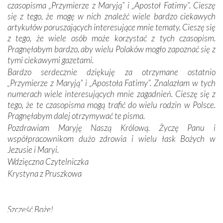
czasopisma „Przymierze z Maryją” i „Apostoł Fatimy”. Cieszę
Dzieje Portugalii to również historia wierności Bogu i
się z tego, że mogę w nich znaleźć wiele bardzo ciekawych
odstępstw, także w życiu władców. Trudne momenty w
artykułów poruszających interesujące mnie tematy. Cieszę się
wymiarze tak osobistym, jak i zbiorowym, przypominają o
z tego, że wiele osób może korzystać z tych czasopism.
konieczności ciągłego zabiegania o własną duszę i o łaskę
Pragnęłabym bardzo, aby wielu Polaków mogło zapoznać się z
Opatrzności. Wierność przynosi pomyślność –
tymi ciekawymi gazetami.
przynajmniej w życiu duchowym. Odstępstwo owocuje
Bardzo serdecznie dziękuję za otrzymane ostatnio
nieszczęściem i śmiercią. Te uniwersalne prawdy
„Przymierze z Maryją” i „Apostoła Fatimy”. Znalazłam w tych
przychodziły na myśl, gdy słuchaliśmy opowieści
numerach wiele interesujących mnie zagadnień. Cieszę się z
przewodników o portugalskich monarchach i wodzach,
tego, że te czasopisma mogą trafić do wielu rodzin w Polsce.
zwycięskich bitwach i nieszczęśliwych losach grzesznych
Pragnęłabym dalej otrzymywać te pisma.
kochanków.
Pozdrawiam Maryję Naszą Królową. Życzę Panu i
współpracownikom dużo zdrowia i wielu łask Bożych w
Byli tym razem pośród Apostołów Fatimy reprezentanci
Jezusie i Maryi.
każdego spośród żyjących pokoleń. Najmłodszy uczestnik
Wdzięczna Czytelniczka
liczył sobie 13 lat, zaś senior, pan Zdzisław – już 94.
–
Krystyna z Pruszkowa
Całe życie marzyłem, by tu przyjechać
– przyznał w
rozmowie.
Nasza pielgrzymka nie byłaby tak bogata w duchową treść
Szczęść Boże!
bez obecności duszpasterza – księdza Krzysztofa.
Bardzo dziękuję za przysyłanie mi „Przymierza z Maryją”. Jest