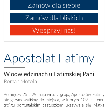
Zamów dla siebie
Zamów dla bliskich
Wesprzyj nas!
Apostolat Fatimy
W odwiedzinach u Fatimskiej Pani
Roman Motoła
Pomiędzy 25 a 29 maja wraz z grupą Apostołów Fatimy
pielgrzymowaliśmy do miejsca, w którym 109 lat temu
trojgu portugalskim pastuszkom ukazywała się Matka