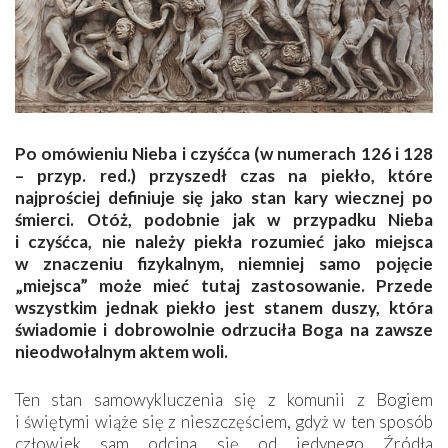
Po omówieniu Nieba i czyśćca (w numerach 126 i 128
– przyp. red.) przyszedł czas na piekło, które
najprościej definiuje się jako stan kary wiecznej po
śmierci. Otóż, podobnie jak w przypadku Nieba
i czyśćca, nie należy piekła rozumieć jako miejsca
w znaczeniu fizykalnym, niemniej samo pojęcie
„miejsca” może mieć tutaj zastosowanie. Przede
wszystkim jednak piekło jest stanem duszy, która
świadomie i dobrowolnie odrzuciła Boga na zawsze
nieodwołalnym aktem woli.
Ten stan samowykluczenia się z komunii z Bogiem
i świętymi wiąże się z nieszczęściem, gdyż w ten sposób
człowiek sam odcina się od jedynego Źródła