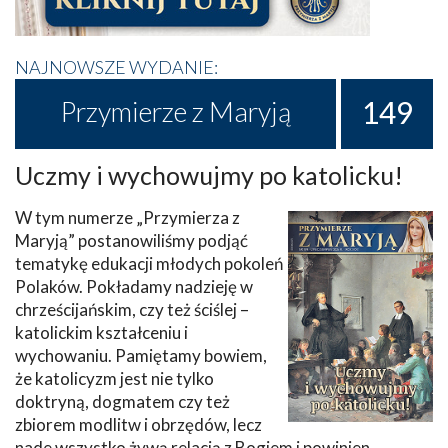
NAJNOWSZE WYDANIE:
149
Przymierze z Maryją
Uczmy i wychowujmy po katolicku!
W tym numerze „Przymierza z
Maryją” postanowiliśmy podjąć
tematykę edukacji młodych pokoleń
Polaków. Pokładamy nadzieję w
chrześcijańskim, czy też ściślej –
katolickim kształceniu i
wychowaniu. Pamiętamy bowiem,
że katolicyzm jest nie tylko
doktryną, dogmatem czy też
zbiorem modlitw i obrzędów, lecz
nade wszystko żywą relacją z Bogiem i powinien