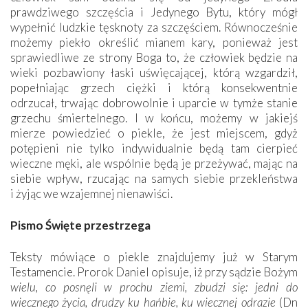
prawdziwego szczęścia i Jedynego Bytu, który mógł
wypełnić ludzkie tęsknoty za szczęściem. Równocześnie
możemy piekło określić mianem kary, ponieważ jest
sprawiedliwe ze strony Boga to, że człowiek będzie na
wieki pozbawiony łaski uświęcającej, którą wzgardził,
popełniając grzech ciężki i którą konsekwentnie
odrzucał, trwając dobrowolnie i uparcie w tymże stanie
grzechu śmiertelnego. I w końcu, możemy w jakiejś
mierze powiedzieć o piekle, że jest miejscem, gdyż
potępieni nie tylko indywidualnie będą tam cierpieć
wieczne męki, ale wspólnie będą je przeżywać, mając na
siebie wpływ, rzucając na samych siebie przekleństwa
i żyjąc we wzajemnej nienawiści.
Pismo Święte przestrzega
Teksty mówiące o piekle znajdujemy już w Starym
Testamencie. Prorok Daniel opisuje, iż przy sądzie Bożym
wielu, co posnęli w prochu ziemi, zbudzi się: jedni do
wiecznego życia, drudzy ku hańbie, ku wiecznej odrazie
(Dn