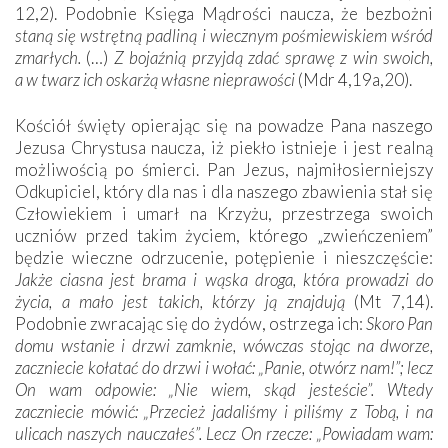
12,2). Podobnie Księga Mądrości naucza, że bezbożni
staną się wstrętną padliną i wiecznym pośmiewiskiem wśród
zmarłych.
(…)
Z bojaźnią przyjdą zdać sprawę z win swoich,
a w twarz ich oskarżą własne nieprawości
(Mdr 4,19a,20).
Kościół święty opierając się na powadze Pana naszego
Jezusa Chrystusa naucza, iż piekło istnieje i jest realną
możliwością po śmierci. Pan Jezus, najmiłosierniejszy
Odkupiciel, który dla nas i dla naszego zbawienia stał się
Człowiekiem i umarł na Krzyżu, przestrzega swoich
uczniów przed takim życiem, którego „zwieńczeniem”
będzie wieczne odrzucenie, potępienie i nieszczęście:
Jakże ciasna jest brama i wąska droga, która prowadzi do
życia, a mało jest takich, którzy ją znajdują
(Mt 7,14).
Podobnie zwracając się do żydów, ostrzega ich:
Skoro Pan
domu wstanie i drzwi zamknie, wówczas stojąc na dworze,
zaczniecie kołatać do drzwi i wołać: „Panie, otwórz nam!”; lecz
On wam odpowie: „Nie wiem, skąd jesteście”. Wtedy
zaczniecie mówić: „Przecież jadaliśmy i piliśmy z Tobą, i na
ulicach naszych nauczałeś”. Lecz On rzecze: „Powiadam wam: