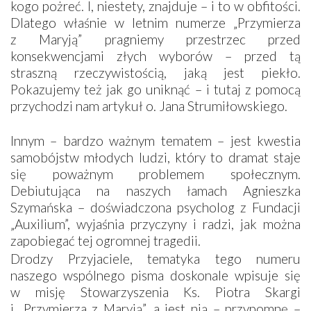
kogo pożreć. I, niestety, znajduje – i to w obfitości.
Dlatego właśnie w letnim numerze „Przymierza
z Maryją” pragniemy przestrzec przed
konsekwencjami złych wyborów – przed tą
straszną rzeczywistością, jaką jest piekło.
Pokazujemy też jak go uniknąć – i tutaj z pomocą
przychodzi nam artykuł o. Jana Strumiłowskiego.
Innym – bardzo ważnym tematem – jest kwestia
samobójstw młodych ludzi, który to dramat staje
się poważnym problemem społecznym.
Debiutująca na naszych łamach Agnieszka
Szymańska – doświadczona psycholog z Fundacji
„Auxilium”, wyjaśnia przyczyny i radzi, jak można
zapobiegać tej ogromnej tragedii.
Drodzy Przyjaciele, tematyka tego numeru
naszego wspólnego pisma doskonale wpisuje się
w misję Stowarzyszenia Ks. Piotra Skargi
i „Przymierza z Maryją”, a jest nią – przypomnę –