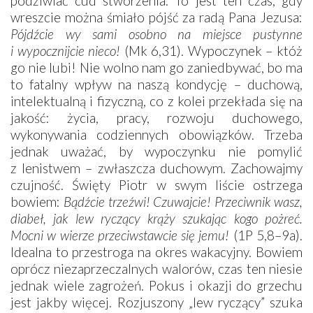
podziwiać cud stworzenia. To jest ten czas, gdy
wreszcie można śmiało pójść za radą Pana Jezusa:
Pójdźcie wy sami osobno na miejsce pustynne
i wypocznijcie nieco!
(Mk 6,31). Wypoczynek – któż
go nie lubi! Nie wolno nam go zaniedbywać, bo ma
to fatalny wpływ na naszą kondycję – duchową,
intelektualną i fizyczną, co z kolei przekłada się na
jakość: życia, pracy, rozwoju duchowego,
wykonywania codziennych obowiązków. Trzeba
jednak uważać, by wypoczynku nie pomylić
z lenistwem – zwłaszcza duchowym. Zachowajmy
czujność. Święty Piotr w swym liście ostrzega
bowiem:
Bądźcie trzeźwi! Czuwajcie! Przeciwnik wasz,
diabeł, jak lew ryczący krąży szukając kogo pożreć.
Mocni w wierze przeciwstawcie się jemu!
(1P 5,8–9a).
Idealna to przestroga na okres wakacyjny. Bowiem
oprócz niezaprzeczalnych walorów, czas ten niesie
jednak wiele zagrożeń. Pokus i okazji do grzechu
jest jakby więcej. Rozjuszony „lew ryczący” szuka