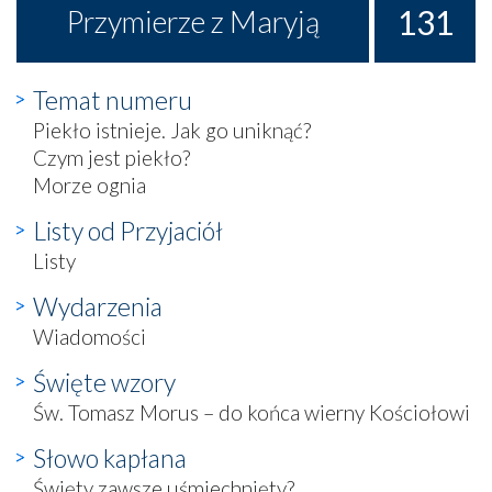
131
Przymierze z Maryją
Temat numeru
Piekło istnieje. Jak go uniknąć?
Czym jest piekło?
Morze ognia
Listy od Przyjaciół
Listy
Wydarzenia
Wiadomości
Święte wzory
Św. Tomasz Morus – do końca wierny Kościołowi
Słowo kapłana
Święty zawsze uśmiechnięty?