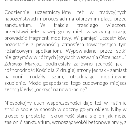
Codziennie uczestniczyliśmy też w tradycyjnych
nabożeństwach i procesjach na olbrzymim placu przed
sanktuarium. W trakcie trzeciego wieczoru
przedstawiciele naszej grupy mieli zaszczytną okazję
prowadzić fragment modlitwy. W pamięci uczestników
pozostanie z pewnością atmosfera towarzysząca tym
różańcowym spotkaniom. Wypowiadane przez setki
pielgrzymów w różnych językach wezwania
Ojcze nasz
… i
Zdrowaś Maryjo
… podkreślały zarówno jedność jak i
różnorodność Kościoła. Z drugiej strony jednak – zamiast
harmonii rodziły szum, utrudniając modlitewne
skupienie. Może gospodarze tego cudownego miejsca
zechcą kiedyś „odkryć” na nowo łacinę?
Niespokojny duch współczesności daje też w Fatimie
znać o sobie w sposób widoczny gołym okiem. Niby w
trosce o prostotę i skromność stara się on jak może
zasłonić sanktuarium, wznosząc wokół betonowe bryły, z
których niektóre nawet zostały poświęcone jako miejsca