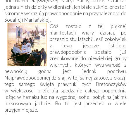
pod okiem Najświętszej Maryi Panny, której sztandar
jedna z nich dzierży w dłoniach. Ich białe suknie, proste i
skromne wskazują prawdopodobnie na przynależność do
Sodalicji Mariańskiej.
Cóż zostało z tej pięknej
manifestacji wiary dzisiaj, po
przeszło stu latach? Jeśli cokolwiek
z tego jeszcze istnieje,
prawdopodobnie zostało już
zredukowane do niewielkiej grupy
wiernych, których wytrwałość z
pewnością godna jest jednak podziwu.
Najprawdopodobniej dzisiaj, w tej samej zatoce, z okazji
tego samego święta prawnuki tych Bretończyków
w większości preferują spędzanie całego popołudnia
leżąc w hamaku lub na wygodnej sofie, pobyt na jakimś
luksusowym jachcie. Bo to jest przecież o wiele
przyjemniejsze.