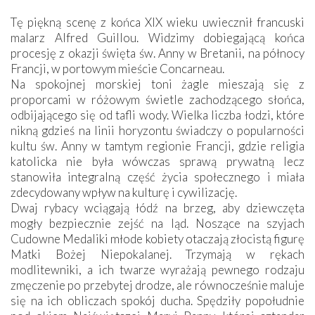
Tę piękną scenę z końca XIX wieku uwiecznił francuski
malarz Alfred Guillou. Widzimy dobiegającą końca
procesję z okazji święta św. Anny w Bretanii, na północy
Francji, w portowym mieście Concarneau.
Na spokojnej morskiej toni żagle mieszają się z
proporcami w różowym świetle zachodzącego słońca,
odbijającego się od tafli wody. Wielka liczba łodzi, które
nikną gdzieś na linii horyzontu świadczy o popularności
kultu św. Anny w tamtym regionie Francji, gdzie religia
katolicka nie była wówczas sprawą prywatną lecz
stanowiła integralną część życia społecznego i miała
zdecydowany wpływ na kulturę i cywilizację.
Dwaj rybacy wciągają łódź na brzeg, aby dziewczęta
mogły bezpiecznie zejść na ląd. Noszące na szyjach
Cudowne Medaliki młode kobiety otaczają złocistą figurę
Matki Bożej Niepokalanej. Trzymają w rękach
modlitewniki, a ich twarze wyrażają pewnego rodzaju
zmęczenie po przebytej drodze, ale równocześnie maluje
się na ich obliczach spokój ducha. Spędziły popołudnie