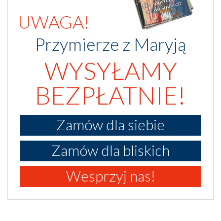
UWAGA!
Przymierze z Maryją
WYSYŁAMY
BEZPŁATNIE!
Zamów dla siebie
Zamów dla bliskich
Wesprzyj nas!