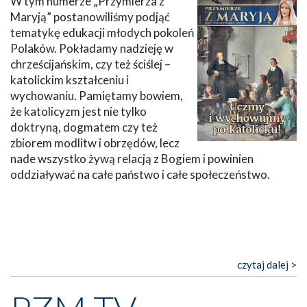
W tym numerze „Przymierza z
Maryją” postanowiliśmy podjąć
tematykę edukacji młodych pokoleń
Polaków. Pokładamy nadzieję w
chrześcijańskim, czy też ściślej –
katolickim kształceniu i
wychowaniu. Pamiętamy bowiem,
że katolicyzm jest nie tylko
doktryną, dogmatem czy też
zbiorem modlitw i obrzędów, lecz
nade wszystko żywą relacją z Bogiem i powinien
oddziaływać na całe państwo i całe społeczeństwo.
czytaj dalej >