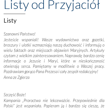
Listy od Przyjaciół
wznoszono na chwałę Bożą, na przykład – w podzięce za
Opatrznościową pomoc w wygranej bitwie o
niepodległość kraju. Zachwyt budziła potężna, a zarazem
misterna architektura tych monumentalnych dzieł,
Listy
wspaniałe zdobienia, dbałość ich twórców o detale,
połączenie talentów z wytrwałością i pracowitością
Szanowni Państwo!
budowniczych.
Jesteście wspaniali! Wasze wydawnictwa oraz gazetki,
broszury i ulotki wzmacniają naszą duchowość i informują o
Podążyliśmy też śladami fatimskich wizjonerów – Łucji
wielu faktach oraz miejscach objawień Maryjnych. Artykuły
dos Santos oraz świętych Hiacynty i Franciszka Marto.
czytam z wielkim zainteresowaniem. Naprawdę bardzo cenię
Modliliśmy się przy ich grobach. Odprawiliśmy Drogę
informacje o Jezusie i Maryi, które w nieskończoność
Krzyżową w ich rodzinnych stronach, odwiedziliśmy
otwierają serca. Pamiętamy w modlitwie o Waszej pracy.
domy, w których żyli.
Pozdrawiam gorąco Pana Prezesa i cały zespół redakcyjny!
Anna ze Zgierza
W miejscu objawień Matki Bożej zapaliliśmy świece
przywiezione wraz z intencjami powierzonymi nam przez
Darczyńców w ramach akcji „Twoje światło w Fatimie”.
Podczas tej kilkudniowej wyprawy na każdym kroku
Szczęść Boże!
spotykaliśmy się z serdeczną otwartością
Kampania „Proroctwa nie lekceważcie. Przepowiednie dla
Portugalczyków. Podziwialiśmy ich ludową sztukę i
Polski” jest wspaniała. Popieram ją i bardzo się cieszę, że