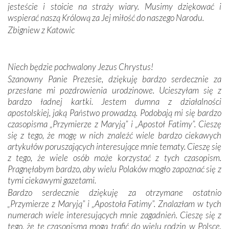
zwyczaje. Mimo że nasze kraje są od siebie bardzo
jesteście i stoicie na straży wiary. Musimy dziękować i
oddalone, w żaden sposób nie czuliśmy się obco.
wspierać naszą Królową za Jej miłość do naszego Narodu.
Sprawiła to oczywiście sama Matka Boża, ale też
Zbigniew z Katowic
kulturowa bliskość biorąca swój początek w naszej
wspólnej wierze. Podczas wyjazdów do historycznych
miejsc, które znalazły się na trasie naszej pielgrzymki,
Niech będzie pochwalony Jezus Chrystus!
mieliśmy okazję przekonać się, że Maryja swoją opieką
Szanowny Panie Prezesie, dziękuję bardzo serdecznie za
otacza nie tylko nasz naród, lecz wszystkie nacje, które
przesłane mi pozdrowienia urodzinowe. Ucieszyłam się z
się Jej ufnie oddają, a także każdą osobę, która zawierza
bardzo ładnej kartki. Jestem dumna z działalności
Jej siebie oraz swych bliskich.
apostolskiej, jaką Państwo prowadzą. Podobają mi się bardzo
czasopisma „Przymierze z Maryją” i „Apostoł Fatimy”. Cieszę
Dzieje Portugalii to również historia wierności Bogu i
się z tego, że mogę w nich znaleźć wiele bardzo ciekawych
odstępstw, także w życiu władców. Trudne momenty w
artykułów poruszających interesujące mnie tematy. Cieszę się
wymiarze tak osobistym, jak i zbiorowym, przypominają o
z tego, że wiele osób może korzystać z tych czasopism.
konieczności ciągłego zabiegania o własną duszę i o łaskę
Pragnęłabym bardzo, aby wielu Polaków mogło zapoznać się z
Opatrzności. Wierność przynosi pomyślność –
tymi ciekawymi gazetami.
przynajmniej w życiu duchowym. Odstępstwo owocuje
Bardzo serdecznie dziękuję za otrzymane ostatnio
nieszczęściem i śmiercią. Te uniwersalne prawdy
„Przymierze z Maryją” i „Apostoła Fatimy”. Znalazłam w tych
przychodziły na myśl, gdy słuchaliśmy opowieści
numerach wiele interesujących mnie zagadnień. Cieszę się z
przewodników o portugalskich monarchach i wodzach,
tego, że te czasopisma mogą trafić do wielu rodzin w Polsce.