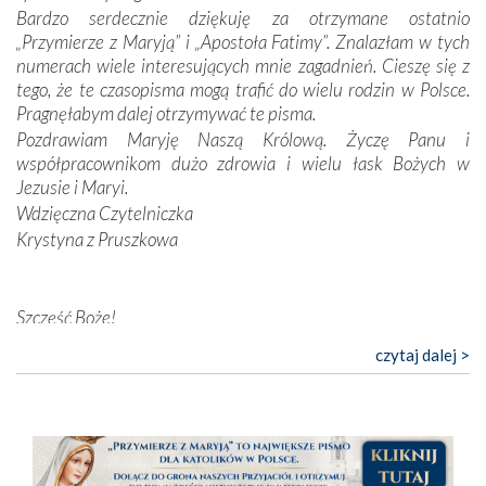
przynajmniej w życiu duchowym. Odstępstwo owocuje
Bardzo serdecznie dziękuję za otrzymane ostatnio
nieszczęściem i śmiercią. Te uniwersalne prawdy
„Przymierze z Maryją” i „Apostoła Fatimy”. Znalazłam w tych
przychodziły na myśl, gdy słuchaliśmy opowieści
numerach wiele interesujących mnie zagadnień. Cieszę się z
przewodników o portugalskich monarchach i wodzach,
tego, że te czasopisma mogą trafić do wielu rodzin w Polsce.
zwycięskich bitwach i nieszczęśliwych losach grzesznych
Pragnęłabym dalej otrzymywać te pisma.
kochanków.
Pozdrawiam Maryję Naszą Królową. Życzę Panu i
współpracownikom dużo zdrowia i wielu łask Bożych w
Byli tym razem pośród Apostołów Fatimy reprezentanci
Jezusie i Maryi.
każdego spośród żyjących pokoleń. Najmłodszy uczestnik
Wdzięczna Czytelniczka
liczył sobie 13 lat, zaś senior, pan Zdzisław – już 94.
–
Krystyna z Pruszkowa
Całe życie marzyłem, by tu przyjechać
– przyznał w
rozmowie.
Nasza pielgrzymka nie byłaby tak bogata w duchową treść
Szczęść Boże!
bez obecności duszpasterza – księdza Krzysztofa.
Bardzo dziękuję za przysyłanie mi „Przymierza z Maryją”. Jest
czytaj dalej >
Oprócz zapewnienia nam możliwości codziennego
to pismo, które bardzo sobie cenię i szanuję. Redagujecie
wysłuchania Mszy Świętej, dawał on wyrazy swej
ciekawe artykuły. Zawsze czekam na nowe numery i pragnę
niezwykłej czci dla Matki Bożej śpiewem
Godzinek
i
poinformować, że zawsze będę Was wspierać. Niech Pan Bóg
pięknych pieśni.
nas prowadzi!
Barbara
Każdy z nas przywiózł Matce Bożej bagaż własnych