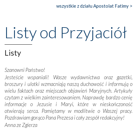
wszystkie z działu Apostolat Fatimy >
Nasze pielgrzymkowe wyprawy, których celem były
wspaniałe klasztory w miasteczku Alcobaça czy w Batalhi,
przeniosły nas do czasów, gdy świątynie bez wątpienia
Listy od Przyjaciół
wznoszono na chwałę Bożą, na przykład – w podzięce za
Opatrznościową pomoc w wygranej bitwie o
niepodległość kraju. Zachwyt budziła potężna, a zarazem
misterna architektura tych monumentalnych dzieł,
Listy
wspaniałe zdobienia, dbałość ich twórców o detale,
połączenie talentów z wytrwałością i pracowitością
Szanowni Państwo!
budowniczych.
Jesteście wspaniali! Wasze wydawnictwa oraz gazetki,
broszury i ulotki wzmacniają naszą duchowość i informują o
Podążyliśmy też śladami fatimskich wizjonerów – Łucji
wielu faktach oraz miejscach objawień Maryjnych. Artykuły
dos Santos oraz świętych Hiacynty i Franciszka Marto.
czytam z wielkim zainteresowaniem. Naprawdę bardzo cenię
Modliliśmy się przy ich grobach. Odprawiliśmy Drogę
informacje o Jezusie i Maryi, które w nieskończoność
Krzyżową w ich rodzinnych stronach, odwiedziliśmy
otwierają serca. Pamiętamy w modlitwie o Waszej pracy.
domy, w których żyli.
Pozdrawiam gorąco Pana Prezesa i cały zespół redakcyjny!
Anna ze Zgierza
W miejscu objawień Matki Bożej zapaliliśmy świece
przywiezione wraz z intencjami powierzonymi nam przez