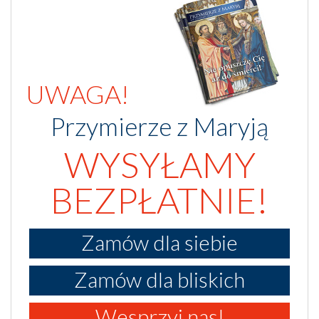
UWAGA!
Przymierze z Maryją
WYSYŁAMY
BEZPŁATNIE!
Zamów dla siebie
Zamów dla bliskich
Wesprzyj nas!