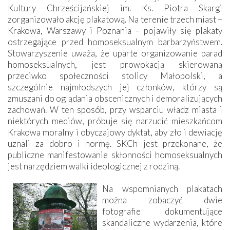
Kultury Chrześcijańskiej im. Ks. Piotra Skargi
zorganizowało akcję plakatową. Na terenie trzech miast –
Krakowa, Warszawy i Poznania – pojawiły się plakaty
ostrzegające przed homoseksualnym barbarzyństwem.
Stowarzyszenie uważa, że uparte organizowanie parad
homoseksualnych, jest prowokacją skierowaną
przeciwko społeczności stolicy Małopolski, a
szczególnie najmłodszych jej członków, którzy są
zmuszani do oglądania obscenicznych i demoralizujących
zachowań. W ten sposób, przy wsparciu władz miasta i
niektórych mediów, próbuje się narzucić mieszkańcom
Krakowa moralny i obyczajowy dyktat, aby zło i dewiację
uznali za dobro i normę. SKCh jest przekonane, że
publiczne manifestowanie skłonności homoseksualnych
jest narzędziem walki ideologicznej z rodziną.
Na wspomnianych plakatach
można zobaczyć dwie
fotografie dokumentujące
skandaliczne wydarzenia, które