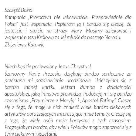
Darczyńców w ramach akcji „Twoje światło w Fatimie”.
Podczas tej kilkudniowej wyprawy na każdym kroku
Szczęść Boże!
spotykaliśmy się z serdeczną otwartością
Kampania „Proroctwa nie lekceważcie. Przepowiednie dla
Portugalczyków. Podziwialiśmy ich ludową sztukę i
Polski” jest wspaniała. Popieram ją i bardzo się cieszę, że
zwyczaje. Mimo że nasze kraje są od siebie bardzo
jesteście i stoicie na straży wiary. Musimy dziękować i
oddalone, w żaden sposób nie czuliśmy się obco.
wspierać naszą Królową za Jej miłość do naszego Narodu.
Sprawiła to oczywiście sama Matka Boża, ale też
Zbigniew z Katowic
kulturowa bliskość biorąca swój początek w naszej
wspólnej wierze. Podczas wyjazdów do historycznych
miejsc, które znalazły się na trasie naszej pielgrzymki,
Niech będzie pochwalony Jezus Chrystus!
mieliśmy okazję przekonać się, że Maryja swoją opieką
Szanowny Panie Prezesie, dziękuję bardzo serdecznie za
otacza nie tylko nasz naród, lecz wszystkie nacje, które
przesłane mi pozdrowienia urodzinowe. Ucieszyłam się z
się Jej ufnie oddają, a także każdą osobę, która zawierza
bardzo ładnej kartki. Jestem dumna z działalności
Jej siebie oraz swych bliskich.
apostolskiej, jaką Państwo prowadzą. Podobają mi się bardzo
czasopisma „Przymierze z Maryją” i „Apostoł Fatimy”. Cieszę
Dzieje Portugalii to również historia wierności Bogu i
się z tego, że mogę w nich znaleźć wiele bardzo ciekawych
odstępstw, także w życiu władców. Trudne momenty w
artykułów poruszających interesujące mnie tematy. Cieszę się
wymiarze tak osobistym, jak i zbiorowym, przypominają o
z tego, że wiele osób może korzystać z tych czasopism.
konieczności ciągłego zabiegania o własną duszę i o łaskę
Pragnęłabym bardzo, aby wielu Polaków mogło zapoznać się z
Opatrzności. Wierność przynosi pomyślność –
tymi ciekawymi gazetami.