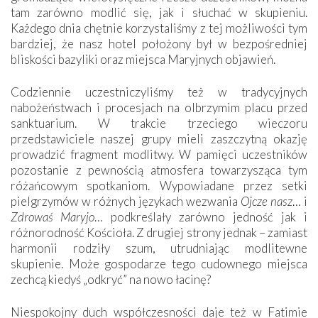
tam zarówno modlić się, jak i słuchać w skupieniu.
Każdego dnia chętnie korzystaliśmy z tej możliwości tym
bardziej, że nasz hotel położony był w bezpośredniej
bliskości bazyliki oraz miejsca Maryjnych objawień.
Codziennie uczestniczyliśmy też w tradycyjnych
nabożeństwach i procesjach na olbrzymim placu przed
sanktuarium. W trakcie trzeciego wieczoru
przedstawiciele naszej grupy mieli zaszczytną okazję
prowadzić fragment modlitwy. W pamięci uczestników
pozostanie z pewnością atmosfera towarzysząca tym
różańcowym spotkaniom. Wypowiadane przez setki
pielgrzymów w różnych językach wezwania
Ojcze nasz
… i
Zdrowaś Maryjo
… podkreślały zarówno jedność jak i
różnorodność Kościoła. Z drugiej strony jednak – zamiast
harmonii rodziły szum, utrudniając modlitewne
skupienie. Może gospodarze tego cudownego miejsca
zechcą kiedyś „odkryć” na nowo łacinę?
Niespokojny duch współczesności daje też w Fatimie