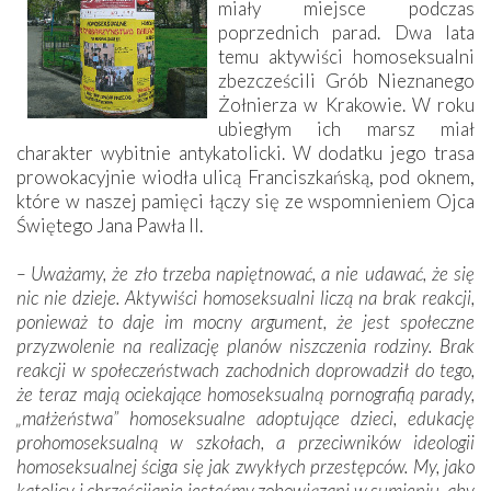
miały miejsce podczas
poprzednich parad. Dwa lata
temu aktywiści homoseksualni
zbezcześcili Grób Nieznanego
Żołnierza w Krakowie. W roku
ubiegłym ich marsz miał
charakter wybitnie antykatolicki. W dodatku jego trasa
prowokacyjnie wiodła ulicą Franciszkańską, pod oknem,
które w naszej pamięci łączy się ze wspomnieniem Ojca
Świętego Jana Pawła II.
– Uważamy, że zło trzeba napiętnować, a nie udawać, że się
nic nie dzieje. Aktywiści homoseksualni liczą na brak reakcji,
ponieważ to daje im mocny argument, że jest społeczne
przyzwolenie na realizację planów niszczenia rodziny. Brak
reakcji w społeczeństwach zachodnich doprowadził do tego,
że teraz mają ociekające homoseksualną pornografią parady,
„małżeństwa” homoseksualne adoptujące dzieci, edukację
prohomoseksualną w szkołach, a przeciwników ideologii
homoseksualnej ściga się jak zwykłych przestępców. My, jako
katolicy i chrześcijanie jesteśmy zobowiązani w sumieniu, aby