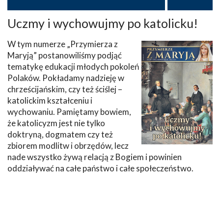
Uczmy i wychowujmy po katolicku!
W tym numerze „Przymierza z
Maryją” postanowiliśmy podjąć
tematykę edukacji młodych pokoleń
Polaków. Pokładamy nadzieję w
chrześcijańskim, czy też ściślej –
katolickim kształceniu i
wychowaniu. Pamiętamy bowiem,
że katolicyzm jest nie tylko
doktryną, dogmatem czy też
zbiorem modlitw i obrzędów, lecz
nade wszystko żywą relacją z Bogiem i powinien
oddziaływać na całe państwo i całe społeczeństwo.