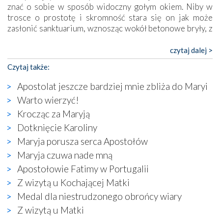
znać o sobie w sposób widoczny gołym okiem. Niby w
trosce o prostotę i skromność stara się on jak może
zasłonić sanktuarium, wznosząc wokół betonowe bryły, z
których niektóre nawet zostały poświęcone jako miejsca
katolickiego kultu. Tylko co wspólnego z żywą,
czytaj dalej >
autentyczną wiarą mogą mieć płaskie, szare bunkry albo
Czytaj także:
kaplice, w których Tabernakulum przypomina bardziej
skrzynkę na narzędzia? Albo co powiedzieć o ustawionym
Apostolat jeszcze bardziej mnie zbliża do Maryi
tuż przy nowej bazylice wielkim krzyżu, na którym
Warto wierzyć!
zamiast Chrystusa umieszczono dziwaczną postać jakby
Krocząc za Maryją
wyjętą ze starożytnych hieroglifów? W kulturowym
kontekście naszych czasów to raczej karykatura niż godny
Dotknięcie Karoliny
wizerunek Zbawiciela…
Maryja porusza serca Apostołów
Zatem nawet w bezpośrednim otoczeniu sanktuarium
Maryja czuwa nade mną
naocznie przekonaliśmy się, że wewnątrz Kościoła toczy
Apostołowie Fatimy w Portugalii
się ogromna walka o kształt katolicyzmu i o serca
wierzących. Do czego to zmaganie może prowadzić,
Z wizytą u Kochającej Matki
widzieliśmy w urokliwym, niewielkim mieście Obidos,
Medal dla niestrudzonego obrońcy wiary
gdzie w miejscu dawnego kościoła działa dzisiaj…
Z wizytą u Matki
księgarnia.